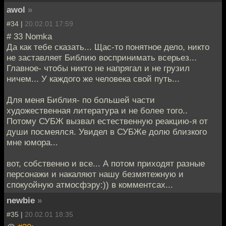
awol
»
#34 |
20.02.01 17:59
# 33 Nomka
Да как тебе сказать... Щас-то понятное дело, никто
не заставляет Библию воспринимать всерьез...
Главное- чтобы никто не напрягал и не грузил
ничем... У каждого же человека свой путь...
Для меня Библия- по большей части
художественная литература и не более того..
Потому СУБЖ вызвал естественную реакцию-я от
души посмеялся. Увидел в СУБЖе долю близкого
мне юмора...
вот, собственно и все... А потом приходят разные
персонажи и накаляют нашу безмятежную и
спокуойную атмосфэру:)) в комментсах...
newbie
»
#35 |
20.02.01 18:35