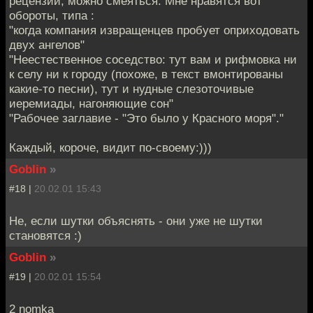
рецензии, можно смеяться. Мне нравятся вот
обороты, типа :
"когда компания извращенцев пробует оприходовать
двух ангелов"
"Неестественное соседство: тут вам и рифмовка ни
к селу ни к городу (похоже, в текст вмонтированы
какие-то песни), тут и нудные слезоточивые
иеремиады, нагоняющие сон"
"Рабочее заглавие - "Это было у Красного моря"."
Каждый, короче, видит по-своему:)))
Goblin
»
#18 |
20.02.01 15:43
Не, если шутки объяснять - они уже не шутки
становятся :)
Goblin
»
#19 |
20.02.01 15:54
2 nomka