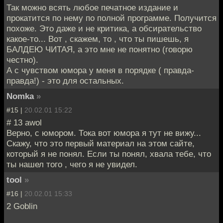
Так можно всять любое печатное издание и
прокатится по нему по полной программе. Получится
похоже. Это даже и не критика, а обсирательство
какое-то... Вот , скажем, то , что ты пишешь, я
БАЛДЕЮ ЧИТАЯ, а это мне не понятно (говорю
честно).
А с чувством юмора у меня в порядке ( правда-
правда!) - это для остальных.
Nomka
»
#15 |
20.02.01 15:22
# 13 awol
Верно, с юмором. Тока вот юмора я тут не вижу...
Скажу, что это первый материал на этом сайте,
который я не понял. Если ты понял, хвала тебе, что
ты нашел того , чего я не увидел.
tool
»
#16 |
20.02.01 15:33
2 Goblin