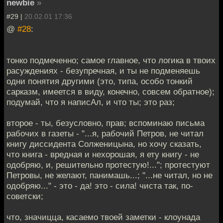
newbie
»
#29 |
20.02.01 17:36
@
#28
:
тонко подмеченно; самое главное, что логика в твоих
расуждениях - безупречная, и ты не подменяешь
одни понятия другими (это, типа, особо тонкий
сарказм, имеется в виду, конечно, совсем обратное);
подумай, что я написАл, и что ты; это раз;
второе - ты, безусловно, прав; вспоминаю письма
рабочих в газеты - "...я, рабочий Петров, не читал
книгу диссидента Солженицына, но хочу сказать,
что книга - вредная и нехорошая, я ету книгу - не
одобряю, и, решительно протестую!..."; протестуют
Петровы, не желают, панимашь...; "...не читал, но не
одобряю..." - это - да! это - сила! чиста так, по-
советски;
что, значицца, касаемо твоей заметки - клоунада