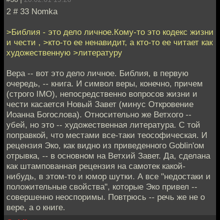
2 # 33 Nomka
>Библия - это дело личное.Кому-то это кодекс жизни
и чести , >кто-то ее ненавидит, а кто-то ее читает как
художественную >литературу
Вера -- вот это дело личное. Библия, в первую
очередь, -- книга. И символ веры, конечно, причем
(строго IMO), непосредственно вопросов жизни и
чести касается Новый Завет (минус Откровение
Иоанна Богослова). Относительно же Ветхого --
убей, но это -- художественная литература. С той
поправкой, что местами все-таки теософическая. И
рецензия Эко, как видно из приведенного Goblin'ом
отрывка, -- в основном на Ветхий Завет. Да, сделана
как штампованная рецензия на самотек какой-
нибудь, в этом-то и юмор шутки. А все "недостаки и
положительные свойства", которые Эко привел --
совершенно неоспоримы. Повтрюсь -- речь же не о
вере, а о книге.