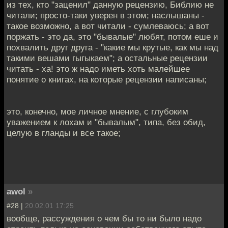
из тех, кто "заценил" данную рецензию, Библию не
читали; просто-таки уверен в этом; наслышаны -
такое возможно, а вот читали - сумлеваюсь; а вот
поржать - это да, это "бывалые" любят, потом еше и
похвалить друг друга - "какие мы крутые, как мы над
такими вешами гыгыкаем"; а остальные рецензии
читать - ха! это ж надо иметь хоть малейшее
понятие о книгах, на которые рецензии написаны;
это, конечно, мое личное мнение, с глубоким
уважением к лохам и "бывалым", типа, без обид,
целую в гланды и все такое;
awol
»
#28 |
20.02.01 17:25
вообще, рассуждения о чем бы то ни было надо