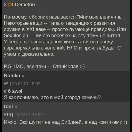
2
#4
Demetrio
По-моему, сборник называется "Мнимые величины".
Некоторые вещи -- типа о тенденциях развития
оружия в XXI веке -- просто пугающе правдивы. Или
Sexplosion -- ничего веселее на эту тему не читал.
У него еще очень здоровские статьи по поводу
паранормальных явлений, НЛО и проч. лабуды. С
умом и доказательно.
P.S. IMO, все-таки -- СтанИслав :-)
Nomka
»
#9 |
20.02.01 15:02
# 6 awol
Я как понимаю, это в мой огород камень?
tool
»
#10 |
20.02.01 15:09
Имхо, Эко шутит не над Библией, а над критиками ;)