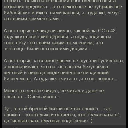
строить только на основании собственного опыта
познания предмета... а то некоторые не зубрили все
библейские и иже с ними каноны, а- туда же, лезут
со своими комментсами...
А некоторые не видели лично, как войска СС в 42
году жгут советские деревни, а ведь, поди ж ты,
тоже лезут со своим каким-то мнением, что
эсэсовцы были нехорошими дядями....
А некоторые за влажное вымя не щупали Гусинского,
а поговаривают, что он -не совсем безупречно
честный и никогда нигде ничего не пиздивший
бизнесмен... А-туда же: считают ,что он- ворюга...
Много кто чего не видел, не читал и даже не
слышал... Очень много...
Тут, в этой бренной жизни все так сложно... так
сложно... что только и остается, что "сумлеваться",
да "испытывать смутные подозрения":)