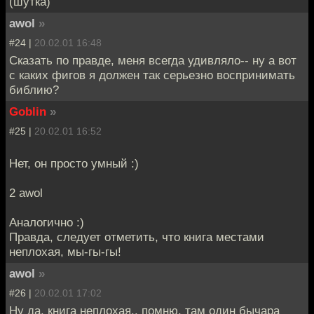
(шутка)
awol
»
#24 |
20.02.01 16:48
Сказать по правде, меня всегда удивляло-- ну а вот
с каких фигов я должен так серьезно воспринимать
библию?
Goblin
»
#25 |
20.02.01 16:52
Нет, он просто умный :)
2 awol
Аналогично :)
Правда, следует отметить, что книга местами
неплохая, мы-гы-гы!
awol
»
#26 |
20.02.01 17:02
Ну да, книга неплохая.. помню, там один бычара