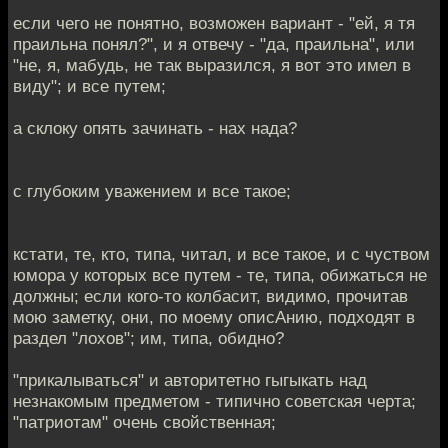
если чего не понятно, возможен вариант - "ей, я тя
праильна понял?", и я отвечу - "да, праильна", или
"не, я, мабудь, не так выразился, я вот это имел в
виду"; и все путем;
а склоку опять зачинать - нах нада?
с глубоким уважением и все такое;
кстати, те, кто, типа, читал, и все такое, и с чуством
юмора у которых все путем - те, типа, обижаться не
должны; если кого-то колбасит, видимо, прочитав
мою заметку, они, по моему описАнию, подходят в
раздел "лохов"; им, типа, обидно?
"прикалываться" и авторитетно гыгыкать над
незнакомым предметом - типично советская черта;
"патриотам" очень свойственная;