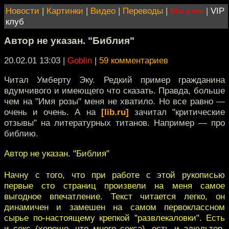
Новости
|
Картинки
|
Видео
|
Переводы
|
Магазин
|
VIP
клуб
Автор не указан. "Библия"
20.02.01 13:03
|
Goblin
|
59 комментариев
Читал Умберту Эку. Редкий пример гражданина
вдумчивого и имеющего что сказать. Правда, больше
чем на "Имя розы" меня не хватило. Но все равно —
очень и очень. А на
[lib.ru]
зачитал "критические
отзывы" на литературных титанов. Например — про
библию.
Автор не указан. "Библия"
Начну с того, что при работе с этой рукописью
первые сто страниц произвели на меня самое
выгодное впечатление. Текст читается легко, он
динамичен и замешен на самом первоклассном
сырье по-настоящему крепкой "развлекаловки". Есть
и секс (хорошо, что много секса), есть и адюльтер,