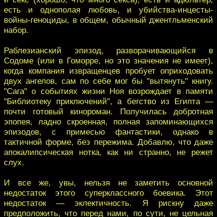
есть и однополая любовь, и убийства-инцесты-
войны-геноциды, в общем, обычный джентльменский
набор.
Раблезианский эпизод, разворачивающийся в
Содоме (или в Гоморре, но это значения не имеет),
когда компания извращенцев пробует оприходовать
двух ангелов, сам по себе мог бы "вытянуть" книгу.
"Сага" о событиях жизни Ноя возрождает в памяти
"Библиотеку приключений", а бегство из Египта —
почти готовый кинороман. Получилась добротная
эпопея, ладно скроенная, полная запоминающихся
эпизодов, с примесью фантастики, однако в
тактичной форме, без пережима. Добавлю, что даже
апокалипсическая нотка, как ни странно, не режет
слух.
И все же, увы, нельзя не заметить основной
недостаток этого суперклассного боевика. Этот
недостаток — эклектичность. Я рискну даже
предположить, что перед нами, по сути, не цельная