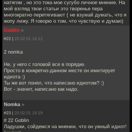
натягом , но это тока мое сугубо личное мнение. На
мой взгляд твои статьи это творенье пера
многократно перетягивают ( не взумай думать, что я
жопу лижу. Я говорю о том, что чувствую и думаю)
Goblin
»
#22 |
20.02.01 16:12
2 nomka
Не, у него с головой все в порядке.
Просто в конкретно-данном месте он имитирует
идиота :)
Ты же вот понял, что написано идиотом? :)
Вот - значит, написано как надо.
Nomka
»
#23 |
20.02.01 16:19
# 22 Goblin
Ладушки, сойдемся на мнении, что он умный идиот!