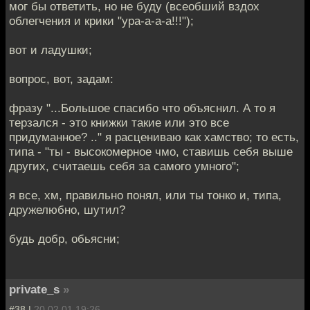
мог бы ответить, но не буду (всеобший вздох
облегчения и крики "ура-а-а-а!!!");
вот и ладушки;
вопрос, вот, задам:
фразу "...Большое спасибо что объяснил. А то я
терзался - это книжки такие или это все
придуманное? .." я расцениваю как хамство; то есть,
типа - "ты - высокомерное чмо, ставишь себя выше
других, считаешь себя за самого умного";
я все, хм, правильно понял, или ты тонко и, типа,
дружелюбно, шутил?
будь добр, обьясни;
private_s
»
#38 |
20.02.01 19:26