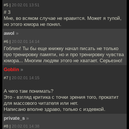
#5 |
20.02.01 13:51
# 3
Мне, во всяком случае не нравится. Может я тупой,
но этого юмора не понял.
awol
»
#6 |
20.02.01 14:14
Гоблин! Ты бы еще книжку начал писать не только
про тренировку памяти, но и про тренировку чувства
юмора... Многим людям этого не хватает. Серьезно!
Goblin
»
#7 |
20.02.01 14:15
А чего там понимать?
Это - взгляд критика с точки зрения того, прокатит
для массового читателя или нет.
Написано вполне здраво, только с издевкой.
private_s
»
#8 |
20.02.01 14:38