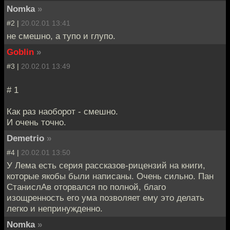
Nomka
»
#2 |
20.02.01 13:41
не смешно, а тупо и глупо.
Goblin
»
#3 |
20.02.01 13:49
# 1
Как раз наоборот - смешно.
И очень точно.
Demetrio
»
#4 |
20.02.01 13:50
У Лема есть серия рассказов-рицензий на книги,
которые якобы были написаны. Очень сильно. Пан
СтанислАв оторвался по полной, благо
изощренность его ума позволяет ему это делать
легко и непринужденно.
Nomka
»