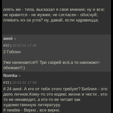
опять же - типа, высказал я свое мнение; ну и все;
не нравится - не жужжи; не согласен - обоснуй;
плевать из-за угла? ну, давай, если ндравицца;
awol
»
#32 |
20.02.01 17:46
2 Гоблин
Уже начинается!!! Три скорей всё,а то наезжают-
обижают!:)
Nomka
»
#33 |
20.02.01 17:49
# 24 awol- А кто от тебя этого требует? Библия - это
дело личное.Кому-то это кодекс жизни и чести , кто-
то ее ненавидит, а кто-то ее читает как
художественную литературу.
# newbie - Верно , все верно.