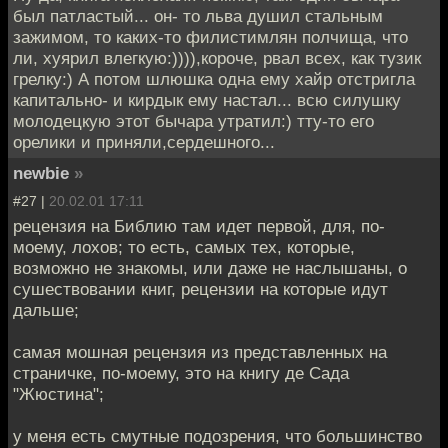
был патластый... он- то льва душил стальным
зажимом, то каких-то филистимлян полчища, что
ли, хуярил влегкую:)))),короче, рвал всех, как тузик
грелку:) А потом шлюшка одна ему хайр отстригла
капитально- и кирдык ему настал... всю силушку
молодецкую этот бычара утратил:) тту-то его
орелики и приняли,сердешного...
newbie
»
#27 |
20.02.01 17:11
рецензия на Библию там идет первой, для, по-
моему, лохов; то есть, самых тех, которые,
возможно не знакомы, или даже не наслышаны, о
сушествовании книг, рецензии на которые идут
дальше;
самая мошная рецензия из представленных на
страничке, по-моему, это на книгу де Сада
"Жюстина";
у меня есть смутные подозрения, что большинство