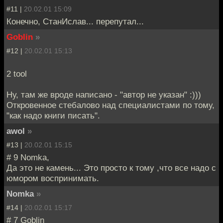
#11 |
20.02.01 15:09
Конечно, СтанИслав... перепутал...
Goblin
»
#12 |
20.02.01 15:13
2 tool
Ну, там же вроде написано - "автор не указан" :)))
Откровенное стебалово над специалистами по тому,
"как надо книги писать".
awol
»
#13 |
20.02.01 15:15
# 9 Nomka,
Да это не камень... Это просто к тому ,что все надо с
юмором воспринимать.
Nomka
»
#14 |
20.02.01 15:17
# 7 Goblin