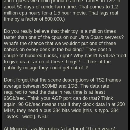
and I guess we could produce all the frames in TS2 in
about 50 days of renderfarm time. That comes to 1.2
million cpu hours for a 1.5 hour movie. That lags real
time by a factor of 800,000.)
Do you really believe that their toy is a million times
faster than one of the cpus on our Ultra Sparc servers?
What's the chance that we wouldn't put one of these
babies on every desk in the building? They cost a
couple of hundred bucks, right? Why hasn't NVIDIA tried
to give us a carton of these things? -- think of the
publicity milage they could get out of it!
Don't forget that the scene descriptions of TS2 frames
average between 500MB and 1GB. The data rate
required to read the data in real time is at least
96Gb/sec. Think your AGP port can do that? Think
again. 96 Gb/sec means that if they clock data in at 250
MHz, they need a bus 384 bits wide [this is typo. 384
_bytes_ wide!]. NBL!
At Moore's Law-like rates (a factor of 10 in 5 years),