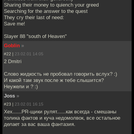
Sharing their money to quiench your greed
Searching for the answer to the quest
They cry their last of need:
Save me!
Slayer 88 "south of Heaven"
Goblin
»
#22 |
23.02.01 14:05
2 Dmitri
Слово жидкость не пробовал говорить вслух? :)
И какой там звук после ж тебе слышится?
Неужели и ? :)
Joss
»
#23 |
23.02.01 16:15
Хех......PR-щики рулят......как всегда - смешаны
толика фактов и куча недомолвок, все остальное
делает за вас ваша фантазия.