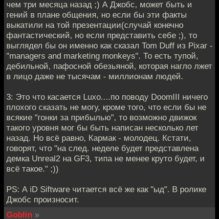
чем три месяца назад ;) А Джобс, может быть и
гений в плане общения, но если бы эти факты
выкатили на той презентации(случай конечно
фантастический, но если представить себе ;), то
выглядел бы он именно как сказал Tom Duff из Pixar -
"managers and marketing monkeys". То есть тупой,
дебильной, пафосной обезьяной, которая нагло лжет
в лицо даже не тысячам - миллионам людей.
3: Это что касается Luxo....по поводу DoomIII ничего
плохого сказать не могу, кроме того, что если бы не
всякие "гонки за прибылью", то возможно движок
такого уровня мог бы быть написан несколько лет
назад. Но всё равно, Кармак - молодец. Кстати,
говорят, что "на след. неделе будет представлена
демка Unreal2 на GF3, типа не менее круто будет, и
всё такое." ;))
PS: А iD Siftware читается всё же как "ыд". В ролике
Джобс произносит.
Goblin
»