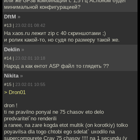
или же GF3в комбинации с 1,5 Гц Аслоном будет
минимальной конфигурацией?
DftM
»
#13 |
23.02.01 08:42
На xaos.ru лежит zip с 40 скриншотами ;)
и ролик какой-то, но судя по размеру такой же.
Deklin
»
#14 |
23.02.01 10:18
Народ а как ентот ASP файл то глядеть ??
Nikita
»
#15 |
23.02.01 10:55
> Dron01
dron !
ti ne pravilno ponyal ne 75 chasov eto delo
predvaritel`no renderili
a ranee, na zare kogda etot multik (on korotkiy) tolko
poyavilsa dla togo chtobi ego sdelat` uxodilo na
supercompurete Cray 75 chasov !!!! na 1 secundu (v