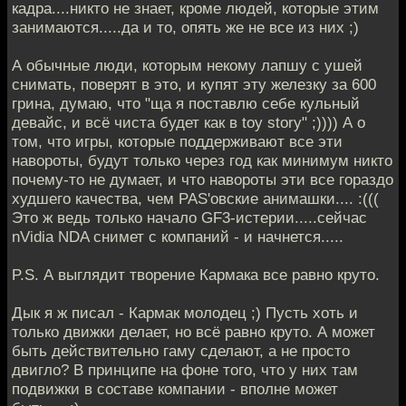
кадра....никто не знает, кроме людей, которые этим
занимаются.....да и то, опять же не все из них ;)
А обычные люди, которым некому лапшу с ушей
снимать, поверят в это, и купят эту железку за 600
грина, думаю, что "ща я поставлю себе кульный
девайс, и всё чиста будет как в toy story" ;)))) А о
том, что игры, которые поддерживают все эти
навороты, будут только через год как минимум никто
почему-то не думает, и что навороты эти все гораздо
худшего качества, чем PAS'овские анимашки.... :(((
Это ж ведь только начало GF3-истерии.....сейчас
nVidia NDA снимет с компаний - и начнется.....
P.S. А выглядит творение Кармака все равно круто.
Дык я ж писал - Кармак молодец ;) Пусть хоть и
только движки делает, но всё равно круто. А может
быть действительно гаму сделают, а не просто
двигло? В принципе на фоне того, что у них там
подвижки в составе компании - вполне может