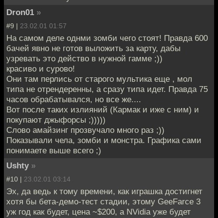
Dron01
»
#9 |
23.02.01 01:57
На самом деле однми зомби чего стоят! Правда 600
бачей явно не готов выложить за карту, дабы
узревать это действо в нужной гамме ;))
красиво и сурово!
Они там перлись от старого мультика еще , мол
типа не отрендеренны, а сразу типа идет. Правда 75
часов обрабатывался, но все же....
Вот после таких излияний (Кармак и иже с ним) и
покупают джыфорсы ;)))))
Слово амайзинг прозвучало много раз ;))
Показывали чела, зомби и монстра. Графика сами
понимаете выше всего ;)
Ushty
»
#10 |
23.02.01 03:14
Эх, да ведь к тому времени, как играшка достигнет
хотя бы бета-демо-тест стадии, этому GeeFarce 3
уж год как будет, цена ~$200, а NVidia уже будет