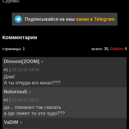
Сурово.
Подписывайся на наш
канал в Telegram
Комментарии
cтраницы: 1
всего: 30,
Goblin
: 4
Dimonn[ZOOM]
»
#1 |
22.02.01 19:05
Дим!
А ты откуда его качал???
NotoriouS
»
#2 |
22.02.01 19:17
да .. поманил так сказать
а где лежит то это чудо???
VaDiM
»