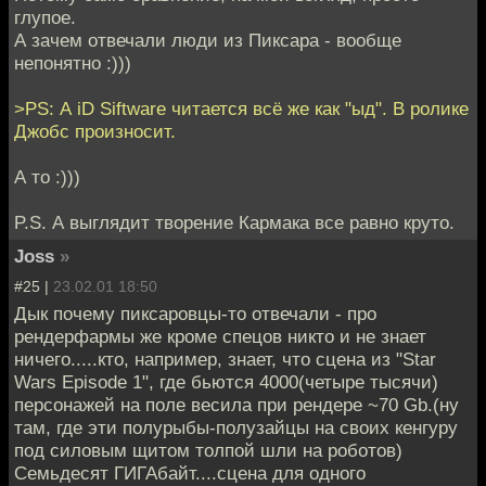
глупое.
А зачем отвечали люди из Пиксара - вообще
непонятно :)))
>PS: А iD Siftware читается всё же как "ыд". В ролике
Джобс произносит.
А то :)))
P.S. А выглядит творение Кармака все равно круто.
Joss
»
#25 |
23.02.01 18:50
Дык почему пиксаровцы-то отвечали - про
рендерфармы же кроме спецов никто и не знает
ничего.....кто, например, знает, что сцена из "Star
Wars Episode 1", где бьются 4000(четыре тысячи)
персонажей на поле весила при рендере ~70 Gb.(ну
там, где эти полурыбы-полузайцы на своих кенгуру
под силовым щитом толпой шли на роботов)
Семьдесят ГИГАбайт....сцена для одного