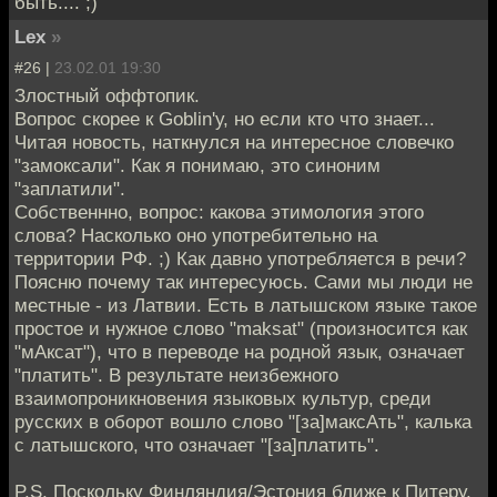
быть.... ;)
Lex
»
#26 |
23.02.01 19:30
Злостный оффтопик.
Вопрос скорее к Goblin'у, но если кто что знает...
Читая новость, наткнулся на интересное словечко
"замоксали". Как я понимаю, это синоним
"заплатили".
Собственнно, вопрос: какова этимология этого
слова? Насколько оно употребительно на
территории РФ. ;) Как давно употребляется в речи?
Поясню почему так интересуюсь. Сами мы люди не
местные - из Латвии. Есть в латышском языке такое
простое и нужное слово "maksat" (произносится как
"мAксaт"), что в переводе на родной язык, означает
"платить". В результате неизбежного
взаимопроникновения языковых культур, среди
русских в оборот вошло слово "[за]максАть", калька
с латышского, что означает "[за]платить".
P.S. Поскольку Финляндия/Эстония ближе к Питеру,