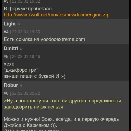
#3 |
22.02.01 19:32
В форуме пробегало:
http://www.7wolf.net/movies/newdoomengine.zip
Light
»
#4 |
22.02.01 19:35
Есть ссылка на voodooextreme.com
Dmitri
»
#5 |
22.02.01 19:46
хехе
"джыфорс три"
жи-ши пиши с буквой И :-)
Robur
»
#6 |
22.02.01 20:22
>Ну а поскольку ни того, ни другого в продажности
заподозрить никак нельзя
Можно и нужно! Всех, всегда, и в первую очередь
Джобса с Кармаком :)).