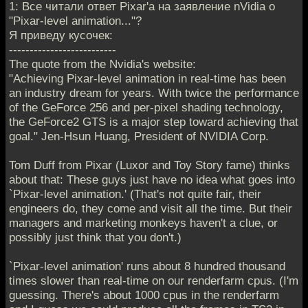
1: Все читали ответ Pixar'а на заявление nVidia о
"Pixar-level animation..."?
Я приведу кусочек:
--------------------------
The quote from the Nvidia's website:
"Achieving Pixar-level animation in real-time has been
an industry dream for years. With twice the performance
of the GeForce 256 and per-pixel shading technology,
the GeForce2 GTS is a major step toward achieving that
goal." Jen-Hsun Huang, President of NVIDIA Corp.
Tom Duff from Pixar (Luxor and Toy Story fame) thinks
about that: These guys just have no idea what goes into
`Pixar-level animation.' (That's not quite fair, their
engineers do, they come and visit all the time. But their
managers and marketing monkeys haven't a clue, or
possibly just think that you don't.)
`Pixar-level animation' runs about 8 hundred thousand
times slower than real-time on our renderfarm cpus. (I'm
guessing. There's about 1000 cpus in the renderfarm