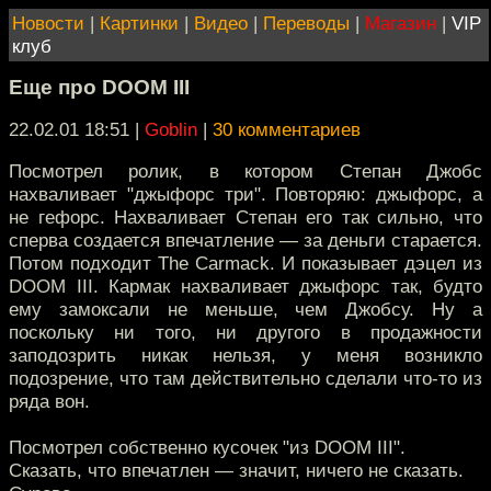
Новости
|
Картинки
|
Видео
|
Переводы
|
Магазин
|
VIP
клуб
Еще про DOOM III
22.02.01 18:51
|
Goblin
|
30 комментариев
Посмотрел ролик, в котором Степан Джобс
нахваливает "джыфорс три". Повторяю: джыфорс, а
не гефорс. Нахваливает Степан его так сильно, что
сперва создается впечатление — за деньги старается.
Потом подходит The Carmack. И показывает дэцел из
DOOM III. Кармак нахваливает джыфорс так, будто
ему замоксали не меньше, чем Джобсу. Ну а
поскольку ни того, ни другого в продажности
заподозрить никак нельзя, у меня возникло
подозрение, что там действительно сделали что-то из
ряда вон.
Посмотрел собственно кусочек "из DOOM III".
Сказать, что впечатлен — значит, ничего не сказать.