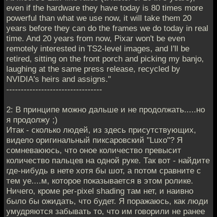
even if the hardware they have today is 80 times more
powerful than what we use now, it will take them 20
years before they can do the frames we do today in real
time. And 20 years from now, Pixar won't be even
remotely interested in TS2-level images, and I'll be
retired, sitting on the front porch and picking my banjo,
laughing at the same press release, recycled by
NVIDIA's heirs and assigns."
---------------------------------
2: В принципе можно дальше и не продолжать.....но
я продолжу ;)
Итак - сколько людей, из здесь присутствующих,
видело оригинальный пиксаровский "Luxo"? Я
сомневаююсь, что оное количество превысит
количество пальцев на одной руке. Так вот - найдите
где-нибудь в нете хотя бы шот, а потом сравните с
тем уе....м, которое показывается в этом ролике.
Ничего, кроме per-pixel shading там нет, и наивно
было бы ожидать, что будет. Я поражаюсь, как люди
умудряются забывать то, что им говорили не ранее