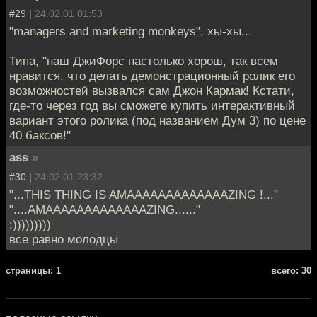
#29 |
24.02.01 01:53
"managers and marketing monkeys", хы-хы...
Типа, "наш ДжиФорс настолько хорош, так всем
нравится, что делать демонстрационный ролик его
возможностей вызвался сам Джон Кармак! Кстати,
где-то через год вы сможете купить интерактивный
вариант этого ролика (под названием Дум 3) по цене
40 баксов!"
ass
»
#30 |
24.02.01 23:32
"...THIS THING IS AMAAAAAAAAAAAAAZING !..."
"....AMAAAAAAAAAAAAAZING......"
:)))))))))
все равно молодцы
cтраницы: 1
всего: 30