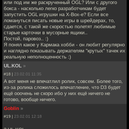
или под им же раскрученный OGL? Или с другого
бокса - насколько легко разработчикам будет
запустить OGL игрушки на X-Вox-е? Если все
ломануться писать новые игры в шрейдерах, то,
сдается, с такой же скоростью полетят любимые
старые карточки в мусорные ящики..
Постой, паровоз.. :)
Я понял какое у Кармака хобби - он любит регулярно
и наглядно показывать держателям "крутых" тачек их
реальную неполноценность :)
UL.KOL
»
#18 |
23.02.01 11:35
А вот меня не впечатлил ролик, совсем. Более того,
из-за ролика сложилось впечатление, что D3 будет
ещё ооочень не скоро ибо у них ещё ничего не
готово, вообще ничего.
Goblin
»
#19 |
23.02.01 12:18