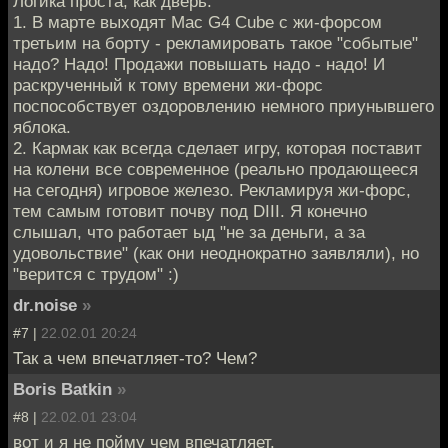
Логика проста, как дверь:
1. В марте выходят Mac G4 Cube с жи-форсом
третьим на борту - рекламировать такое "событые"
надо? Надо! Продажи повышать надо - надо! И
раскрученный к тому времени жи-форс
поспособствует оздоровлению немного приунывшего
яблока.
2. Кармак как всегда сделает игру, которая поставит
на колени все современное (реально продающееся
на сегодня) игровое железо. Рекламируя жи-форс,
тем самым готовит почву под DIII. Я конечно
слышал, что работает ыд "не за деньги, а за
удовольствие" (как они неоднократно заявляли), но
"верится с трудом" :)
dr.noise
»
#7 |
22.02.01 20:24
Так а чем впечатляет-то? Чем?
Boris Batkin
»
#8 |
22.02.01 23:04
вот и я не пойму чем впечатляет.