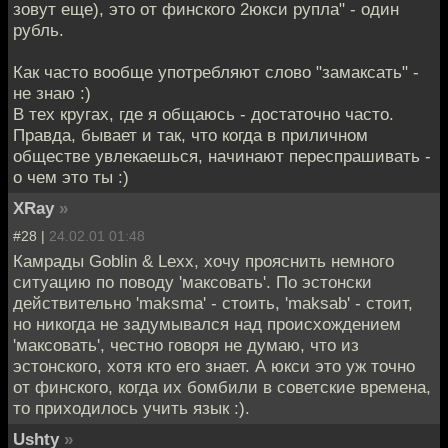
зовут еще), это от финского 2юкси рупла" - один
рубль.
Как часто вообще употребляют слово "замаксать" -
не знаю :)
В тех кругах, где я общаюсь - достаточно часто.
Правда, бывает и так, что когда в приличном
обществе увлекаешься, начинают переспрашивать -
о чем это ты :)
XRay
»
#28 |
24.02.01 01:48
Камрады Goblin & Lexx, хочу прояснить немного
ситуацию по поводу 'максовать'. По эстонски
действительно 'maksma' - стоить, 'maksab' - стоит,
но никогда не задумывался над происхождением
'максовать', честно говоря не думаю, что из
эстонского, хотя кто его знает. А юкси это уж точно
от финского, когда их бомбили в советские времена,
то приходилось учить язык :).
Ushty
»