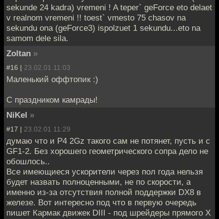
sekunde 24 kadra) vremeni ! A teper` geForce eto delaet
v realnom vremeni !! toest` vmesto 75 chasov na
sekundu ona (geForce3) ispolzuet 1 sekundu...eto na
samom dele sila.
Zoltan
»
#16 |
23.02.01 11:03
Маленький оффтопик :)
С праздником камрады!
NiKel
»
#17 |
23.02.01 11:29
думаю что и P4 2Gz такого сам не потянет, пусть и с
GF1-2. Без хорошего геометрического сопра дело не
обошлось..
Все имеющиеся ускорители через пол года нельзя
будет назвать полноценными, не по скорости, а
именно из-за отсутствия полной поддержки DX8 в
железе. Вот интересно под что в первую очередь
пишет Кармак движек DIII - под шрейдеры прямого Х