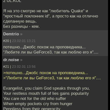
2 UL.KOL
Я на это смотрю не как "любитель Quake" и
"яростный поклонник id", а просто как на отлично
сделанную вещь.
Без разницы - кем.
Demtrio
»
#20 |
23.02.01 13:21
потешно...Джобс похож на проповедника...
"Любите ли вы GeForce3, так как люблю его я"....
dr.noise
»
#21 |
23.02.01 13:56
>потешно...Джобс похож на проповедника...
>"Любите ли вы GeForce3, так как люблю его я"....
Evangelist, you claim God speaks through you,
Your restless mouth full of lies gains popularity
You care not for the old who suffer
When empty pockets cry from hunger
Penniless from their generocity