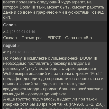
вовсю продавать следующий чудо-агрегат, на
котором DooM III таки, может быть, сможет работать
даже и со всеми графическими вкусностями "свичд
он"!..
Gene
»
#11 |
23.02.01 04:46
Скачал... Посмотрел... ЕПРСТ... Слов нет =8-o
nagual
»
#12 |
23.02.01 06:59
По моему, в комплекте с лицензионной DOOM III
необходимо поставлять упаковку валидола и
резиновую "утку". Если еще в старые времена в
Wolfе выпрыгивающий из-за стены с криком "Fire!!"
солдафон доводил до нервных тиков левого глаза и
прихватываний за сердечко, то эта гнусная
крадущаяся морда - продукт больного воображения
команды id - доведет до инфакта.
А еще грустно подумалось, выдаст ли при такой
графике хотя бы 10 fps моя тачка (P3-950, GF2, 256),