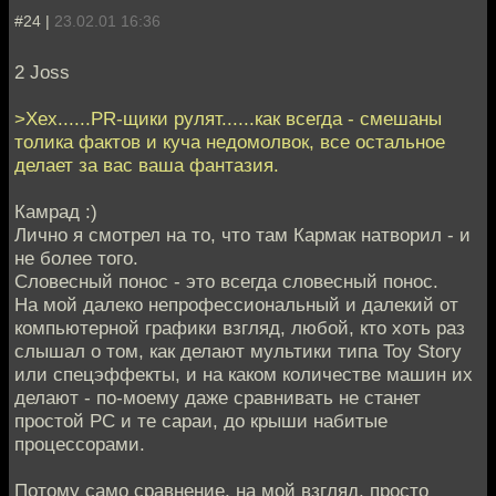
#24 |
23.02.01 16:36
2 Joss
>Хех......PR-щики рулят......как всегда - смешаны
толика фактов и куча недомолвок, все остальное
делает за вас ваша фантазия.
Камрад :)
Лично я смотрел на то, что там Кармак натворил - и
не более того.
Словесный понос - это всегда словесный понос.
На мой далеко непрофессиональный и далекий от
компьютерной графики взгляд, любой, кто хоть раз
слышал о том, как делают мультики типа Toy Story
или спецэффекты, и на каком количестве машин их
делают - по-моему даже сравнивать не станет
простой РС и те сараи, до крыши набитые
процессорами.
Потому само сравнение, на мой взгляд, просто