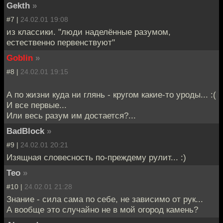
Gekth
»
#7 |
24.02.01 19:08
из классики. "люди наделённые разумом,
естественно первенствуют"
Goblin
»
#8 |
24.02.01 19:15
А по жизни куда ни глянь - кругом какие-то уроды... :(
И все первые...
Или весь разум им достается?...
BadBlock
»
#9 |
24.02.01 20:21
Изящная словесность по-преждему рулит... :)
Teo
»
#10 |
24.02.01 21:28
Знание - сила сама по себе, не зависимо от рук...
А вообще это случайно не в мой огород камень?