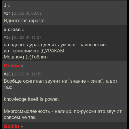
1
»
#14 |
25.02.01 09:51
Идиотская фраза!
x.cross
»
#15 |
25.02.01 11:07
на одного дурака десять умных.. равновесие...
вот комплимент ДУРАКАМ
Мощно=) (с)Гоблин
Goblin
»
#16 |
25.02.01 11:35
Вообще оригинал звучит не "знание - сила", а вот
так:
knowledge itself is power.
Многосмысленность - налицо, по-русски это звучит
совсем не так.
Goblin
»