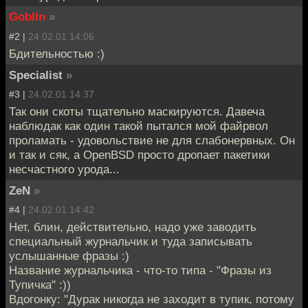
Goblin
»
#2 |
24.02.01 14:06
Бдительностью :)
Specialist
»
#3 |
24.02.01 14:37
Так они скоты тщательно маскируются. Давеча
наблюдак как один такой пытался мой файрвол
проламать - удовольствие не для слабонервных. Он
и так и сяк, а OpenBSD просто дропает пакетики
несчастного урода...
ZeN
»
#4 |
24.02.01 14:42
Нет, блин, действительно, надо уже заводить
специальный журнальчик и туда записывать
услышанные фразы :)
Название журнальчика - что-то типа - "Фразы из
Тупичка" :))
Вдогонку: "Дурак никогда не заходит в тупик, потому