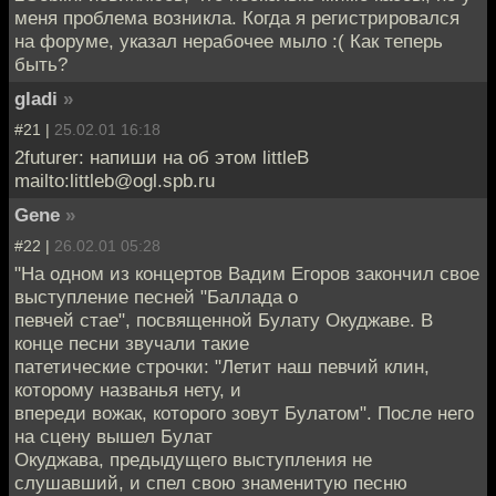
меня проблема возникла. Когда я регистрировался
на форуме, указал нерабочее мыло :( Как теперь
быть?
gladi
»
#21 |
25.02.01 16:18
2futurer: напиши на об этом littleB
mailto:littleb@ogl.spb.ru
Gene
»
#22 |
26.02.01 05:28
"На одном из концертов Вадим Егоров закончил свое
выступление песней "Баллада о
певчей стае", посвященной Булату Окуджаве. В
конце песни звучали такие
патетические строчки: "Летит наш певчий клин,
которому названья нету, и
впереди вожак, которого зовут Булатом". После него
на сцену вышел Булат
Окуджава, предыдущего выступления не
слушавший, и спел свою знаменитую песню