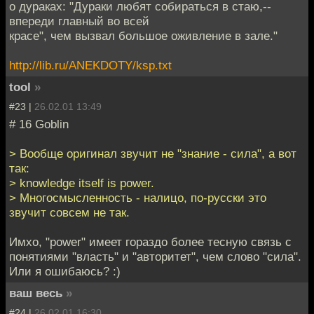
о дураках: "Дураки любят собираться в стаю,--
впереди главный во всей
красе", чем вызвал большое оживление в зале."
http://lib.ru/ANEKDOTY/ksp.txt
tool
»
#23 |
26.02.01 13:49
# 16 Goblin
> Вообще оригинал звучит не "знание - сила", а вот
так:
> knowledge itself is power.
> Многосмысленность - налицо, по-русски это
звучит совсем не так.
Имхо, "power" имеет гораздо более тесную связь с
понятиями "власть" и "авторитет", чем слово "сила".
Или я ошибаюсь? :)
ваш весь
»
#24 |
26.02.01 16:30