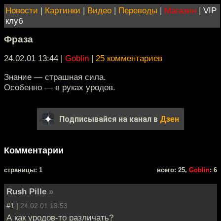
Новости
|
Картинки
|
Видео
|
Переводы
|
Магазин
|
VIP
клуб
Фраза
24.02.01 13:44
|
Goblin
|
25 комментариев
Знание — страшная сила.
Особенно — в руках уродов.
Подписывайся на канал в
Дзен
Комментарии
cтраницы: 1
всего: 25,
Goblin
: 6
Rush Pille
»
#1 |
24.02.01 13:53
А как уродов-то различать?