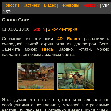
Новости
|
Картинки
|
Видео
|
Переводы
|
Магазин
|
VIP
клуб
Снова Gore
01.03.01 13:38
|
Goblin
|
2 комментария
Goreмыки из компании
4D Rulers
разразились
очередной пачкой скриншотов из долгостроя Gore.
Заценить можно
здесь
. Заодно, кстати, можно
насладиться новым дизайном сайта.
Я так думаю, что после того, как они порадовали нас
сообщениями о появлении у моделей в игре самых
настоящих пальцев и отдельно шевелящихся ушей,