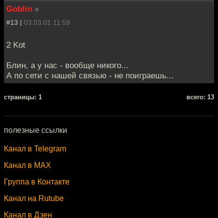
Goblin
»
#13 |
03.03.01 11:59
2 Kot
Блин, а у нас - вообще никого...
А по сети с нашей связью - не поиграешь...
cтраницы: 1
всего: 13
полезные ссылки
Канал в Telegram
Канал в MAX
Группа в Контакте
Канал на Rutube
Канал в Дзен