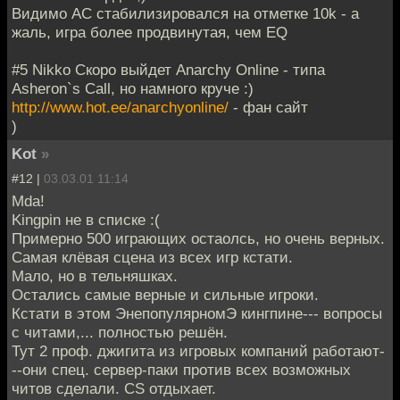
Видимо AC стабилизировался на отметке 10k - а
жаль, игра более продвинутая, чем EQ
#5 Nikko Скоро выйдет Anarchy Online - типа
Asheron`s Call, но намного круче :)
http://www.hot.ee/anarchyonline/
- фан сайт
)
Kot
»
#12 |
03.03.01 11:14
Mda!
Kingpin не в списке :(
Примерно 500 играющих остаолсь, но очень верных.
Самая клёвая сцена из всех игр кстати.
Мало, но в тельняшках.
Остались самые верные и сильные игроки.
Кстати в этом ЭнепопулярномЭ кингпине--- вопросы
с читами,... полностью решён.
Тут 2 проф. джигита из игровых компаний работают-
--они спец. сервер-паки против всех возможных
читов сделали. CS отдыхает.