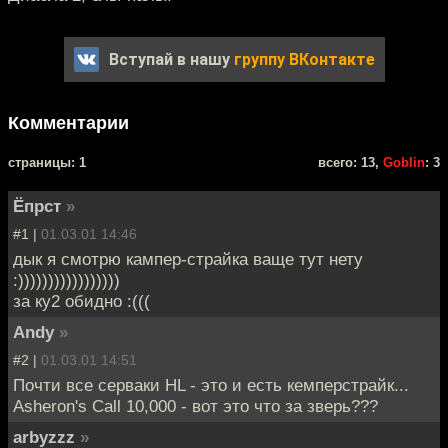
Вступай в нашу
группу ВКонтакте
Комментарии
cтраницы: 1
всего: 13,
Goblin
: 3
Ёпрст
»
#1 |
01.03.01 14:46
дык я смотрю кампер-страйка ваще тут нету
:)))))))))))))))))
за ку2 обидно :(((
Andy
»
#2 |
01.03.01 14:51
Почти все серваки HL - это и есть кемперстрайк...
Asheron's Call 10,000 - вот это что за зверь???
arbyzzz
»