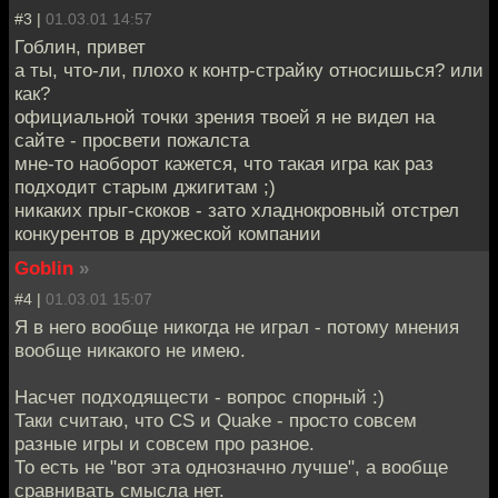
#3 |
01.03.01 14:57
Гоблин, привет
а ты, что-ли, плохо к контр-страйку относишься? или
как?
официальной точки зрения твоей я не видел на
сайте - просвети пожалста
мне-то наоборот кажется, что такая игра как раз
подходит старым джигитам ;)
никаких прыг-скоков - зато хладнокровный отстрел
конкурентов в дружеской компании
Goblin
»
#4 |
01.03.01 15:07
Я в него вообще никогда не играл - потому мнения
вообще никакого не имею.
Насчет подходящести - вопрос спорный :)
Таки считаю, что CS и Quake - просто совсем
разные игры и совсем про разное.
То есть не "вот эта однозначно лучше", а вообще
сравнивать смысла нет.