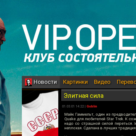
Картинки
Видео
Перев
Новости
Элитная сила
01.03.01 14:22 |
Goblin
Майк Гаммельт, один из предводителе
Quake для любителей Star Trek. К сож
надо со страшной силой переться. 
неплохая. Сделана в лучших традиция