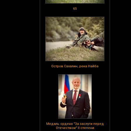
65
Остров Сахалин, река Найба
Медаль ордена "За заслуги перед
Отечеством" II степени