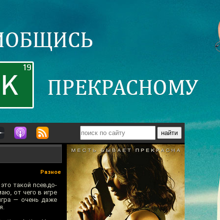
Разное
 это такой псевдо-
маю, от чего в игре
игра — очень даже
я.