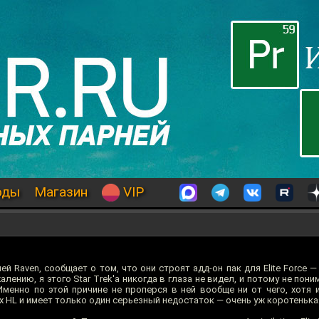
оды
Магазин
VIP
й Raven, сообщает о том, что они строят адд-он пак для Elite Force —
алению, я этого Star Trek'а никогда в глаза не видел, и потому не пони
Именно по этой причине не проперся в ней вообще ни от чего, хотя 
х HL и имеет только один серьезный недостаток — очень уж коротенька