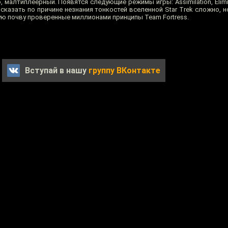
, малтиплеерный. Появятся следующие режимы игры: Assimilation, Elimina
 — сказать по причине незнания тонкостей вселенной Star Trek сложно, 
ую почву проверенные миллионами принципы Team Fortress.
Вступай в нашу
группу ВКонтакте