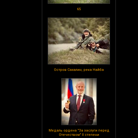
65
Остров Сахалин, река Найба
Медаль ордена "За заслуги перед
Отечеством" II степени