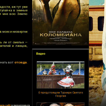
адости, аж тут уже
тупай-ка в земные
ни мне всю Землю
ов моих и низвергни
ть ли от смелых —
жителей и лжецов,
Видео
качать вот
отсюда
.
О предстоящем Турнире Святого
Георгия
дать сайт
в megagroup.ru