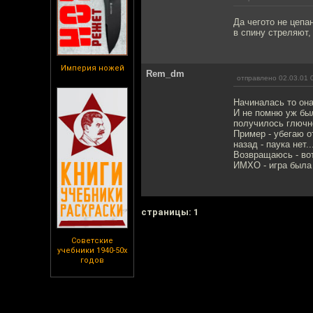
Да чегото не цепа
в спину стреляют, 
Империя ножей
Rem_dm
отправлено 02.03.01 
Начиналась то она 
И не помню уж был
получилось глючн
Пример - убегаю о
назад - паука нет..
Возвращаюсь - вот
ИМХО - игра была 
cтраницы: 1
Советские
учебники 1940-50х
годов