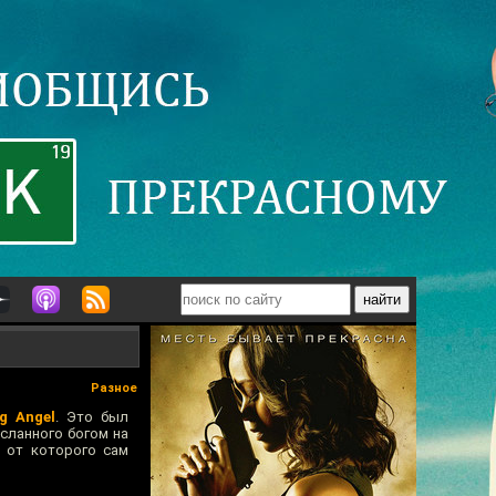
Разное
g Angel
. Это был
сланного богом на
, от которого сам