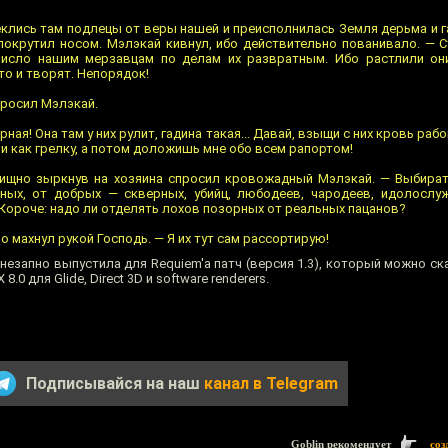
реклись там подлецы от веры нашей и преисполнилась Земля дерьма и г
покрутил носом. Мэлэкай кивнул, ибо действительно пованивало. — С
число нашим мерзавцам по делам их развратным. Ибо растлили о
то и творят. Непорядок!
просил Мэлэкай.
рная! Она там у них рулит, гадина такая... Давай, взыщи с них кровь раб
ви как грелку, а потом доложишь мне обо всем рапортом!
 хищно зыркнув на хозяина спросил кровожадный Мэлэкай. — Выбира
ных, от добрых — скверных, убийц, любодеев, чародеев, идолослу
Короче: надо ли отделять лохов позорных от реальных пацанов?
о махнул рукой Господь. — Я их тут сам рассортирую!
незапно выпустила для Requiem'a патч (версия 1.3), который можно с
.0 для Glide, Direct 3D и software renderers.
Подписывайся на наш
канал в Telegram
Goblin рекомендует
соз