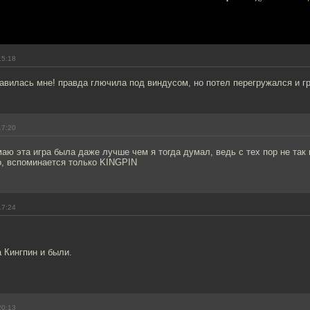
15:18
авилась мне! правда глючила под виндусом, но потел перегружался и гр
17:20
маю эта игра была даже лучше чем я тогда думал, ведь с тех пор не так
о, вспоминается только KINGPIN
17:24
 Кингпин и были.
20:13