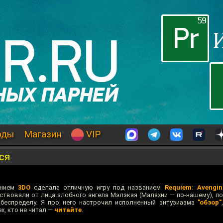
оды
Магазин
VIP
ся
анием
3DO
сделала отличную игру под названием
Requiem: Avengin
твовали от лица злобного ангела Мэлэкая (Малахии — по-нашему), по
еспределу. Я про него настрочил исполненный энтузиазма
"обзор"
х, кто не читал —
читайте
.