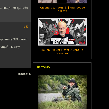
а пищит когда тебе
Клеопатра, часть 2: финансовое
болото
# 5
 уровни у 3DO явно
ующий - гляжу
Вечерний Излучатель: Сердца
четырех
Картинки
всего: 5