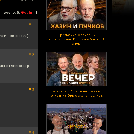
всего: 5,
Goblin
: 1
# 1
Признание Меркель и
узил ее снова )
возвращение России в большой
спорт
# 2
 мого клевых игр
# 3
Атака БПЛА на Геленджик и
открытие Ормузского пролива
# 4