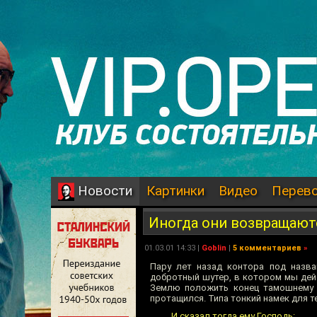
Картинки
Видео
Перев
Новости
Иногда они возвращают
01.03.01 14:33 |
Goblin
|
5 комментариев
»
Пару лет назад контора под назв
добротный шутер, в котором мы дейс
Землю положить конец тамошнему б
протащился. Типа тонкий намек для те
И сказал тогда ему Господь: