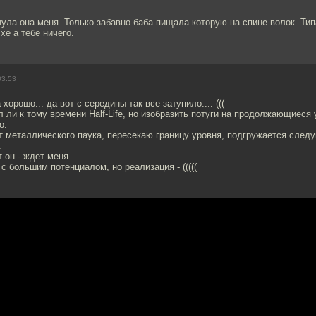
нула она меня. Только забавно баба пищала которую на спине волок. Тип
хе а тебе ничего.
03:53
хорошо... да вот с середины так все затупило.... (((
 ли к тому времени Half-Life, но изобразить потуги на продолжающиеся
о.
т металлического паука, пересекаю границу уровня, подгружается след
.
 он - ждет меня.
с большим потенциалом, но реализация - (((((