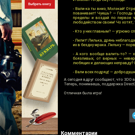
- Вали-ка ты вниз, Мэлэкай! От
пованивает! Чуешь? — Господь 
пределы и воздай по первое 
любодейством своим! Чо хотят, 
- Кто у них главным? — угрюмо с
- Лилит! Лилька, дрянь неблагода
их в бездну мрака. Лильку — пор
- А кого вообще валить-то? —
боязливых, от верных — невер
любящих и делающих неправду? 
- Вали всех подряд! — добродушн
А сегодня вдруг сообщают, что 3DO в
Теперь, понимаешь, поддержка DirectX 8
Отличная была игра!
Комментарии