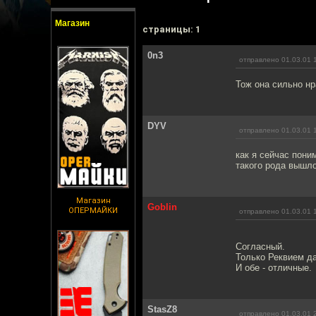
Магазин
cтраницы: 1
0n3
отправлено 01.03.01 
Тож она сильно нр
DYV
отправлено 01.03.01 
как я сейчас пони
такого рода вышл
Магазин
Goblin
ОПЕРМАЙКИ
отправлено 01.03.01 
Согласный.
Только Реквием да
И обе - отличные.
StasZ8
отправлено 01.03.01 