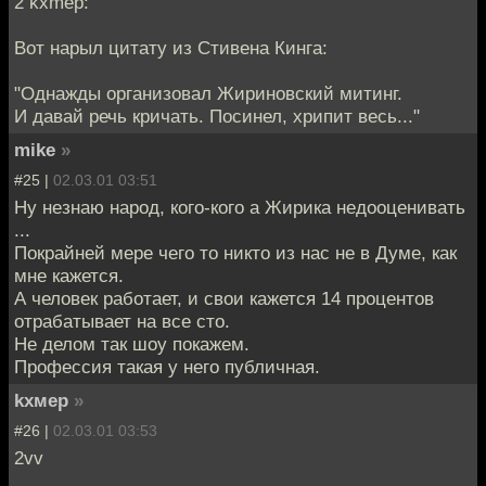
2 kxmep:
Вот нарыл цитату из Стивена Кинга:
"Однажды организовал Жириновский митинг.
И давай речь кричать. Посинел, хрипит весь..."
mike
»
#25 |
02.03.01 03:51
Ну незнаю народ, кого-кого а Жирика недооценивать
...
Покрайней мере чего то никто из нас не в Думе, как
мне кажется.
А человек работает, и свои кажется 14 процентов
отрабатывает на все сто.
Не делом так шоу покажем.
Профессия такая у него публичная.
kxмep
»
#26 |
02.03.01 03:53
2vv