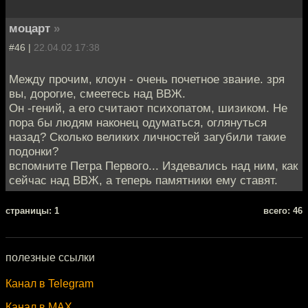
моцарт
»
#46 |
22.04.02 17:38
Между прочим, клоун - очень почетное звание. зря
вы, дорогие, смеетесь над ВВЖ.
Он -гений, а его считают психопатом, шизиком. Не
пора бы людям наконец одуматься, оглянуться
назад? Сколько великих личностей загубили такие
подонки?
вспомните Петра Первого... Издевались над ним, как
сейчас над ВВЖ, а теперь памятники ему ставят.
cтраницы: 1
всего: 46
полезные ссылки
Канал в Telegram
Канал в MAX