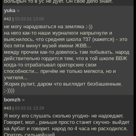
Вольфыч то в ус не дует. Он свое дело знает.
yuka
»
#42 |
03.03.01 13:00
не могу нарадоваться на земляка ;-))
на него как-то наши журналюги напрыгнули и
выяснилось, что средняя школа ?37 (кажется) - это
без пяти минут музей имени ЖВВ...
между прочим как-то довелось там побывать. народ
действительно гордится тем, что в той школе ВВЖ
когда-то отрабатывал ораторские свои
способности... причём не только мелкота, но и
учителя...
Жорик рулит, даром что выглядит безбашенным.
;-))))
bomzh
»
#43 |
03.03.01 13:29
Я могу его слушать сколько угодно- не надоедает.
Говорит, мол , раньше просто станет скучно- выйдет
на Арбат и говорит. народ по 4 часа не расходился.
Оратор- сильнейший.