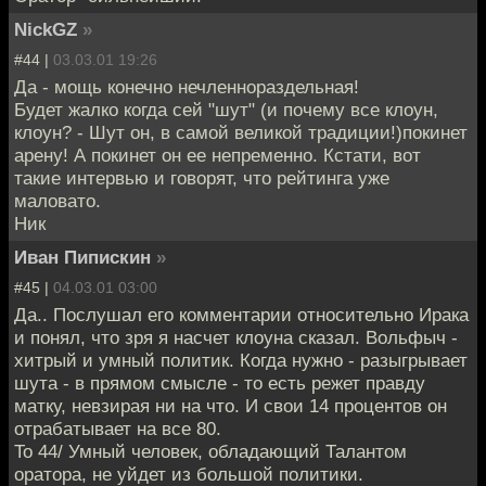
NickGZ
»
#44 |
03.03.01 19:26
Да - мощь конечно нечленнораздельная!
Будет жалко когда сей "шут" (и почему все клоун,
клоун? - Шут он, в самой великой традиции!)покинет
арену! А покинет он ее непременно. Кстати, вот
такие интервью и говорят, что рейтинга уже
маловато.
Ник
Иван Пипискин
»
#45 |
04.03.01 03:00
Да.. Послушал его комментарии относительно Ирака
и понял, что зря я насчет клоуна сказал. Вольфыч -
хитрый и умный политик. Когда нужно - разыгрывает
шута - в прямом смысле - то есть режет правду
матку, невзирая ни на что. И свои 14 процентов он
отрабатывает на все 80.
To 44/ Умный человек, обладающий Талантом
оратора, не уйдет из большой политики.