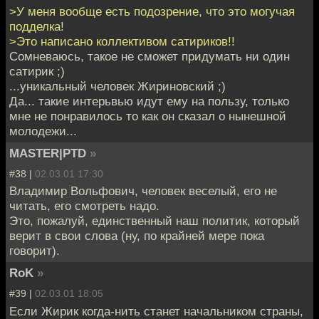
>У меня вообще есть подозрение, что это могучая
подделка!
>Это написано коллективом сатириков!!
Сомневаюсь, такое не сможет придумать ни один
сатирик ;)
...уникальный человек Жириновский ;)
Да... такие интерьвью идут ему на пользу, только
мне не понравилось то как он сказал о нынешной
молодежи...
MASTER|PTD
»
#38 |
02.03.01 17:30
Владимир Вольфович, человек веселый, его не
читать, его смотреть надо.
Это, пожалуй, единственный наш политик, который
верит в свои слова (ну, по крайней мере пока
говорит).
RoK
»
#39 |
02.03.01 18:05
Если Жирик когда-нить станет начальником страны,