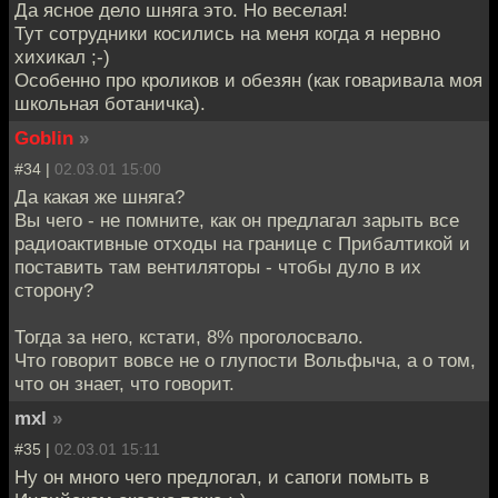
Да ясное дело шняга это. Но веселая!
Тут сотрудники косились на меня когда я нервно
хихикал ;-)
Особенно про кроликов и обезян (как говаривала моя
школьная ботаничка).
Goblin
»
#34 |
02.03.01 15:00
Да какая же шняга?
Вы чего - не помните, как он предлагал зарыть все
радиоактивные отходы на границе с Прибалтикой и
поставить там вентиляторы - чтобы дуло в их
сторону?
Тогда за него, кстати, 8% проголосвало.
Что говорит вовсе не о глупости Вольфыча, а о том,
что он знает, что говорит.
mxl
»
#35 |
02.03.01 15:11
Ну он много чего предлогал, и сапоги помыть в