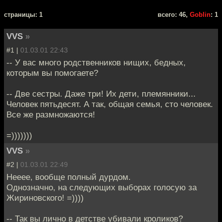
cтраницы: 1
всего: 46,
Goblin
: 1
VVS
»
#1 |
01.03.01 22:43
-- У вас много родственников нищих, бедных,
которым вы помогаете?
-- Две сестры. Даже три! Их дети, племянники...
Человек пятьдесят. А так, общая семья, сто человек.
Все же размножаются!
=)))))))
VVS
»
#2 |
01.03.01 22:49
Нееее, вообще полный дурдом.
Однозначно, на следующих выборах голосую за
Жириновского! =))))
-- Так вы лично в детстве убивали кроликов?