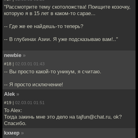
"Рассмотрите тему скотоложства! Поищите козочку,
которую я в 15 лет в каком-то сарае...
-- Где же ее найдешь-то теперь?
-- В глубинах Азии. Я уже подсказываю вам!.."
newbie
»
#18 |
02.03.01 01:43
-- Вы просто какой-то уникум, я считаю.
-- Я просто исключение!
Alek
»
#19 |
02.03.01 01:51
To Alex:
Тогда закинь мне это дело на tajfun@chat.ru, ok?
Спасибо.
kxмep
»