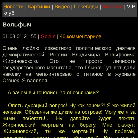
Новости
|
Картинки
|
Видео
|
Переводы
|
Магазин
|
VIP
клуб
Вольфыч
01.03.01 21:55
|
Goblin
|
46 комментариев
Очень люблю известного политического деятеля
демократической России Владимира Вольфовича
Жириновского. Это не просто личность
государственного масштаба, это Глыба! Тут вот дали
наколку на мега-интервью с титаном в журнале
Огонек. Я валялся.
-- А зачем вы гонялись за обезьянами?
-- Опять дурацкий вопрос! Ну как зачем?! Я же живой
человек! Обезьяны же дикие на острове! Могу же я за
ними побегать!.. Ну давайте будет лежать
Жириновский мертвым на берегу. Мне скажут:
'Жириновский, ты же мертвый! Ну побегай,
порезвись, кругом дикие обезьяны!'. Вот видите,