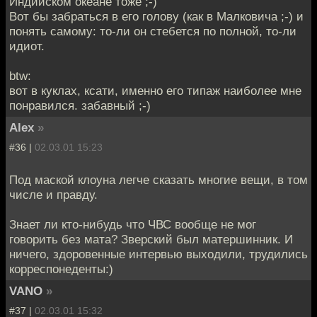
Индийском океане тоже ;-)
Вот бы забраться в его голову (как в Малковича ;-) и
понять самому: то-ли он стебется по полной, то-ли
идиот.
btw:
вот в куклах, ксати, именно его типаж наиболее мне
понравился. забавный ;-)
Alex
»
#36 |
02.03.01 15:23
Под маской клоуна легче сказать многие вещи, в том
числе и правду.
Знает ли кто-нибудь что ЧВС вообще не мог
говорить без мата? Зверский был матершинник. И
ничего, здоровенные интервью выходили, трудились
корреспонеденты:)
VANO
»
#37 |
02.03.01 15:32