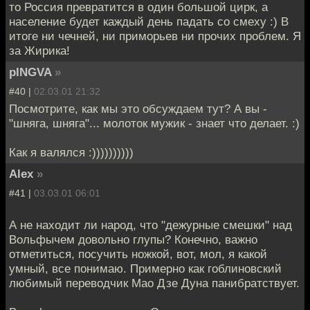
то Россия превратится в один большой цирк, а
население будет каждый день падать со смеху :) В
итоге ни чечней, ни приморьев ни прочих проблем. Я
за Жирика!
pINGVA
»
#40 |
02.03.01 21:32
Посмотрите, как мы это обсуждаем тут? А вы -
"шняга, шняга"... молоток мужик - знает что делает. :)
Как я валялся :))))))))))
Alex
»
#41 |
03.03.01 06:01
А не находит ли народ, что "дежурные смешки" над
Вольфычем довольно глупы? Конечно, важно
отметиться, посучить ножкой, вот, мол, я какой
умный, все понимаю. Примерно как гоблиновский
любимый переводчик Мао Дзе Дуна панибратствует.