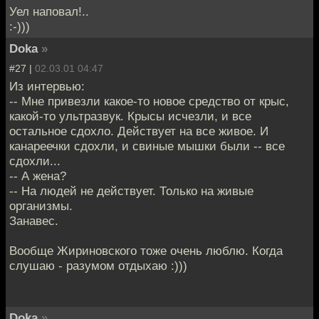
Уел наповал!..
:-)))
Doka
»
#27 |
02.03.01 04:47
Из интервью:
-- Мне привезли какое-то новое средство от крыс,
какой-то ультразвук. Крысы исчезли, и все
остальное сдохло. Действует на все живое. И
канареечки сдохли, и свиные мышки были -- все
сдохли...
-- А жена?
-- На людей не действует. Только на живые
организмы.
Занавес.
Вообще Жириновского тоже очень люблю. Когда
слушаю - разумом отдыхаю :)))
Doka
»