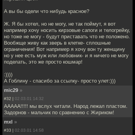
А вы бы одели что нибудь красное?
Ж. Я бы хотел, но не могу, не так поймут, я вот
например хочу носить кирзовые сапоги и телогрейку,
но тоже не могу - будут приставать что не положено.
Вообжще живу как зверь в клетке- сплошные
ограничения! Вот например я хочу вон ту женщину
но у нее есть муж или любовник- и я ничего не могу
поделать, это же просто кошмар!
:))))
А Гоблину - спасибо за ссылку- просто улет:)))
mic29
»
#32 |
02.03.01 14:32
ААААА!!!!! мы вслух читали. Народ лежал пластом.
Задорнов - мальчик по сравнению с Жириком!
mxl
»
#33 |
02.03.01 14:58