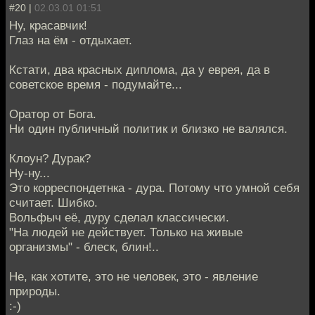
#20 |
02.03.01 01:51
Ну, красавчик!
Глаз на ём - отдыхает.
Кстати, два красных диплома, да у еврея, да в
советское время - подумайте...
Оратор от Бога.
Ни один публичный политик и близко не валялся.
Клоун? Дурак?
Ну-ну...
Это корреспондетнка - дура. Потому что умной себя
считает. Шибко.
Вольфыч её, дуру сделал классически.
"На людей не действует. Только на живые
организмы" - блеск, блин!..
Не, как хотите, это не человек, это - явление
природы.
:-)