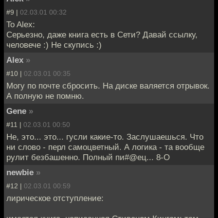
#9 |
02.03.01 00:32
To Alex:
Серьезно, даже книга есть в Сети? Давай ссылку,
человече :) Не скупись :)
Alex
»
#10 |
02.03.01 00:35
Могу по почте сбросить. На диске валяется отрывок.
А полную не помню.
Gene
»
#11 |
02.03.01 00:50
Не, это... это... гусли какие-то. Заслушаешься. Что
ни слово - перл самоцветный. А логика - та вообще
рулит безбашенно. Полный пи#@ец... 8-О
newbie
»
#12 |
02.03.01 00:59
лирическое отступление: