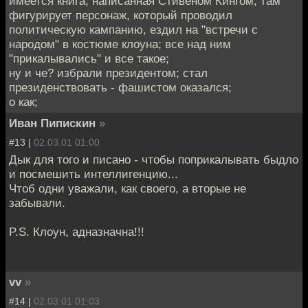
имеется книга, написанная Стивеном Кингом; там
фигурирует персонаж, который проводил
политическую кампанию, ездил на "встречи с
народом" в костюме клоуна; все над ним
"прикалывались" и все такое;
ну и че? избрали президентом; стал
президенствовать - фашистом оказался;
о как;
Иван Пипискин
»
#13 |
02.03.01 01:00
Дык для того и писано - чтобы поприкалывать быдло
и посмешить интеллигенцию...
Чтоб одни уважали, как своего, а вторые не
забывали.
P.S. Клоун, адназначна!!!
vv
»
#14 |
02.03.01 01:03