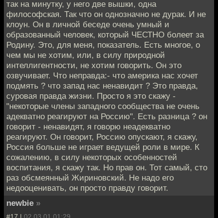
так на минутку, у него две вышки, одна
философская. Так что он однозначно не дурак. И не
клоун. Он в личной беседе очень умный и
образованный человек, который ЧЕСТНО болеет за
Родину. Это, для меня, показатель. Есть многое, о
чем мы не хотим, или, в силу природной
интеллигентности, не хотим говорить. Он это
озвучивает. Что неправда:- что америка нас хочет
подмять ? что запад нас ненавидит ? Это правда,
суровая правда жизни. Просто я это скажу -
"некоторые члены западного сообщества не очень
адекватно реагируют на Россию". Есть разница ? он
говорит - ненавидят, я говорю неадекватно
реагируют. Он говорит, Россию опускают, я скажу,
Россия больше не играет ведущей роли в мире. К
сожалению, в силу некоторых особенностей
воспитания, я скажу так. Но прав он. Тот самый, сто
раз обсмеянный Жириновский. Не надо его
недооценивать, он просто правду говорит.
newbie
»
#17 |
02.03.01 01:29