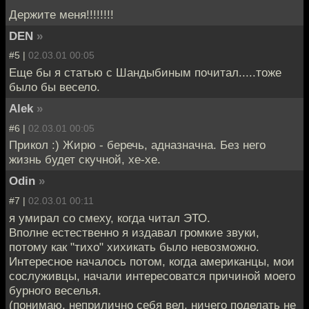
Держите меня!!!!!!!!
DEN
»
#5 |
02.03.01 00:05
Еще бы я статью с Шандыбиным почитал.....тоже
было бы весело.
Alek
»
#6 |
02.03.01 00:05
Прикол :) Жирю - беречь, адназначна. Без него
жизнь будет скучной, хе-хе.
Odin
»
#7 |
02.03.01 00:11
я умирал со смеху, когда читал ЭТО.
Вполне естественно я издавал громкие звуки,
потому как "тихо" хихикать было невозможно.
Интересное началось потом, когда американцы, мои
сослуживцы, начали интересоватся причиной моего
бурного веселья.
(понимаю, неприлично себя вел, ничего поделать не