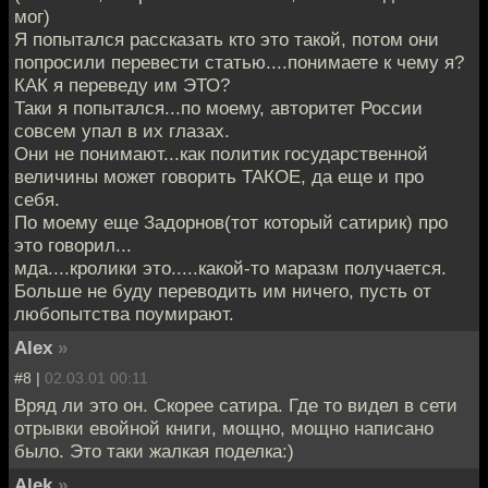
мог)
Я попытался рассказать кто это такой, потом они
попросили перевести статью....понимаете к чему я?
КАК я переведу им ЭТО?
Таки я попытался...по моему, авторитет России
совсем упал в их глазах.
Они не понимают...как политик государственной
величины может говорить ТАКОЕ, да еще и про
себя.
По моему еще Задорнов(тот который сатирик) про
это говорил...
мда....кролики это.....какой-то маразм получается.
Больше не буду переводить им ничего, пусть от
любопытства поумирают.
Alex
»
#8 |
02.03.01 00:11
Вряд ли это он. Скорее сатира. Где то видел в сети
отрывки евойной книги, мощно, мощно написано
было. Это таки жалкая поделка:)
Alek
»