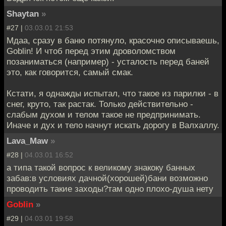
Shaytan
»
#27 |
03.03.01 21:53
Мдаа, сразу в баню потянуло, красочно описываешь,
Goblin! И чтоб перед этим дроволомством
позаниматься (например) - усталость перед баней
это, как говорится, самый смак.
Кстати, я однажды испытал, что такое из парилки - в
снег, круто, так растак. Только действительно -
слабым духом и телом такое не предпринимать.
Иначе и дух и тело начнут искать дорогу в Валхаллу.
Lava_Maw
»
#28 |
04.03.01 16:52
а типа такой вопрос к великому знакоку банных
забав:в условиях дачной(хорошей)бани возможно
проводить такие заходы?там одно плохо-душа нету
Goblin
»
#29 |
04.03.01 19:58