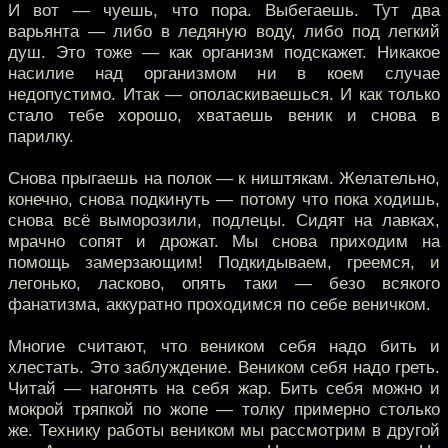
И вот — чуешь, что пора. Выбегаешь. Тут два
варьянта — либо в ледяную воду, либо под легкий
душ. Это тоже — как организм подскажет. Никакое
насилие над организмом ни в коем случае
недопустимо. Итак — ополаскиваешься. И как только
стало тебе хорошо, хватаешь веник и снова в
парилку.
Снова прыгаешь на полок — к ништякам. Желательно,
конечно, снова подкинуть — потому что пока ходишь,
снова всё выморозили, подлецы. Сидят на лавках,
мрачно сопят и дрожат. Мы снова приходим на
помощь замерзающим! Подкидываем, греемся, и
легонько, ласково, опять таки — безо всякого
фанатизма, аккуратно проходимся по себе веничком.
Многие считают, что веником себя надо бить и
хлестать. Это заблуждение. Веником себя надо греть.
Читай — нагонять на себя жар. Бить себя можно и
мокрой тряпкой по жопе — толку примерно столько
же. Технику работы веником мы рассмотрим в другой