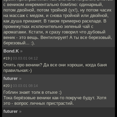
с веником инкрементально бомблю: одинарный,
потом двойной, потом тройной (ух!), ну потом часик
на массаж с медом, и снова тройной или двойной,
как душа прикажет. В таком примерно раскладе. В
промежутках исключительно зеленый чай с
ароматами. Кстати, я сразу говорил что дубовый
веник - это вещь. Вентилирует! А ты все березовый,
березовый... :).
Bond.K
»
#19 |
03.03.01 04:12
Опять про веники? Да все они хороши, когда баня
правильная:-)
futurer
»
#20 |
03.03.01 08:14
Гоблин знает толк в отыхе :)
Тока берёзовые веники как-то покруче будут. Хотя
это - вопрос личных пристрастий.
futurer
»