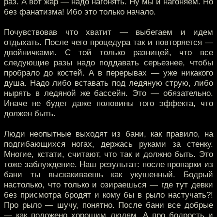
раз. А вот жар — надо нагонять. Ну мы и нагоняем. Но
без фанатизма! Ибо это только начало.
Почувствовав что хватит — выбегаем и идем
отдыхать. После чего процедура так и повторяется —
двойничками. С той только разницей, что все
следующие разы надо поддавать серьезнее, чтобы
пробрало до костей. А в перерывах — уже никакого
душа. Надо либо вставать под ледяную струю, либо
нырять в ледяной же бассейн. Это — обязательно.
Иначе не будет даже половины того эффекта, что
должен быть.
Люди неопытные выходят из бани, как правило, на
подгибающихся ногах, держась руками за стенку.
Многие, кстати, считают, что так и должно быть. Это
тоже заблуждение. Наш результат: после пропарки из
бани ты выскакиваешь как укушенный. Бодрый
настолько, что только и озираешься — где тут девки
без присмотра бродят и кому бы в рыло настучать?!
Про рыло — шучу, понятно. После бани все добрые
— как положено хорошим людям. А про бодрость и