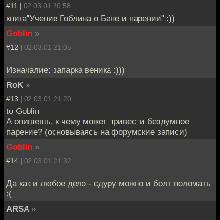
#11 |
02.03.01 20:58
книга"Учение Гоблина о Бане и парении"::))
Goblin
»
#12 |
02.03.01 21:05
Изначалие: запарка веника :)))
RoK
»
#13 |
02.03.01 21:20
to Goblin
А опишешь, к чему может привести бездумное
парение? (основываясь на форумские записи)
Goblin
»
#14 |
02.03.01 21:32
Да как и любое дело - сдуру можно и болт поломать
:(
ARSA
»