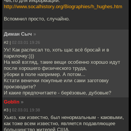
Чисто для информации:
http://www.socalhistory.org/Biographies/h_hughes.htm
Вспомнил просто, случайно.
Диман Сыч
»
#2 |
02.03.01 19:26
Ух! Как расписал то, хоть щас всё бросай и в
парилочку:)))
На мой взгляд, такие вещи особенно хорошо идут
после хорошего физического труда,
уборки в поле например. А потом...
Кстати венички покупные или сами заготовку
производите?
И какие предпочитаете - берёзовые, дубовые?
Goblin
»
#3 |
02.03.01 19:38
Хьюз, как известно, был ненормальным - каковыми,
как тоже всем известно, является подавляющее
большинство жителей США.