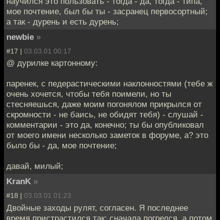
научился это пользовать - тогда - да, тогда - типа,
мое почтение, был бы ты - засранец первосортный;
а так - дурень и есть дурень;
newbie
»
#17 |
03.03.01 00:17
@ дурилке картонному:
паренек, с педерастическими наклонностями (тебе ж
очень хочется, чтобы тебя поимели, но ты
стесняешься, даже моим погонялом прикрылся от
скромности - не баись, не обидят тебя) - слушай -
комментарии - это да, конечно; ты бы опубликовал
от моего имени несколько заметок в форуме, а? это
было бы - да, мое почтение;
давай, милый;
KranK
»
#18 |
03.03.01 01:23
Двойные заходы рулят, согласен. Я последнее
время пристрастился так: сначала погрелся, а потом