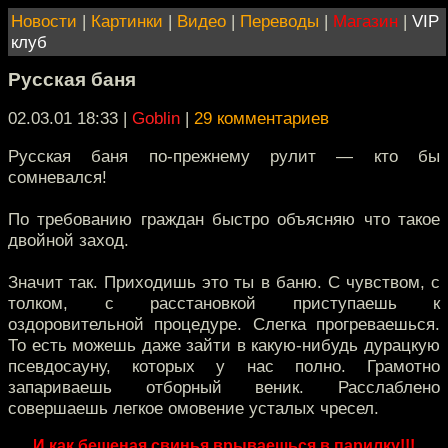
Новости
|
Картинки
|
Видео
|
Переводы
|
Магазин
|
VIP
клуб
Русская баня
02.03.01 18:33
|
Goblin
|
29 комментариев
Русская баня по-прежнему рулит — кто бы
сомневался!
По требованию граждан быстро объясняю что такое
двойной заход.
Значит так. Приходишь это ты в баню. С чувством, с
толком, с расстановкой приступаешь к
оздоровительной процедуре. Слегка прогреваешься.
То есть можешь даже зайти в какую-нибудь дурацкую
псевдосауну, которых у нас полно. Грамотно
запариваешь отборный веник. Расслаблено
совершаешь легкое омовение усталых чресел.
И как бешеная свинья врываешься в парилку!!!