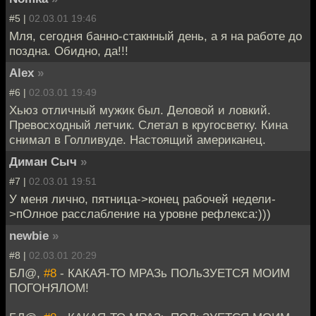
#5 |
02.03.01 19:46
Мля, сегодня банно-стакнный день, а я на работе до
поздна. Обидно, да!!!
Alex
»
#6 |
02.03.01 19:49
Хьюз отличный мужик был. Деловой и ловкий.
Превосходный летчик. Слетал в кругосветку. Кина
снимал в Голливуде. Настоящий американец.
Диман Сыч
»
#7 |
02.03.01 19:51
У меня лично, пятница->конец рабочей недели-
>пОлное расслабление на уровне рефлекса:)))
newbie
»
#8 |
02.03.01 20:29
БЛ@,
#8
- КАКАЯ-ТО МРАЗь ПОЛьЗУЕТСЯ МОИМ
ПОГОНЯЛОМ!