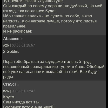
Тут нельзя сказать лучше/хуже.
Они каждый по своему хороши, но дубовый, на мой
взгляд, так поглавнее будет.
Ибо главная задача - не лупить по себе, а жар
нагонять, а он нагоняе лучше, потому что листья
правильнее.
И не раскисает.
Abscess
»
#25 |
03.03.01 15:57
2 Goblin.
Пора тебе браться за фундаментальный труд
посвящённый пропариванию тушки в бане. Обобщай
всё уже написанное и выдавай на горА! Все будут
рады.
CraSci
»
#26 |
03.03.01 17:47
Круто.
Сам иногда вот так.
Бодрячок потом еще какой!