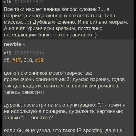
#15 |
02.03.01 23:21
Всё таки насчёт веника вопрос сложный... я
например иногда люблю и похлестаться, типа
массаж... :) Дубовым конечно. И не сильно мокрым.
А наччёт "физически крепким, постоянно
посещающим баню" - это правильно :)
newbie
»
#16 |
03.03.01 00:14
#8,
#17
, 318,
#19
:
ценю поклонников моего творчества;
прием очень оригинальный; думаю паренек, годов
так двенадцати, начитался шпионских романов,
теперь пакостит;
дурень, посмотри на мою пунктуацию; "." - точки я
не использую в принципе, дурилка ты картонный;
только ";" - понятно?
если бы еше узнал, что такое IP spoofing, да еше