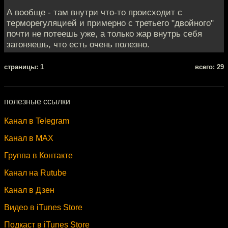
А вообще - там внутри что-то происходит с
терморегуляцией и примерно с третьего "двойного"
почти не потеешь уже, а только жар внутрь себя
загоняешь, что есть очень полезно.
cтраницы: 1
всего: 29
полезные ссылки
Канал в Telegram
Канал в MAX
Группа в Контакте
Канал на Rutube
Канал в Дзен
Видео в iTunes Store
Подкаст в iTunes Store