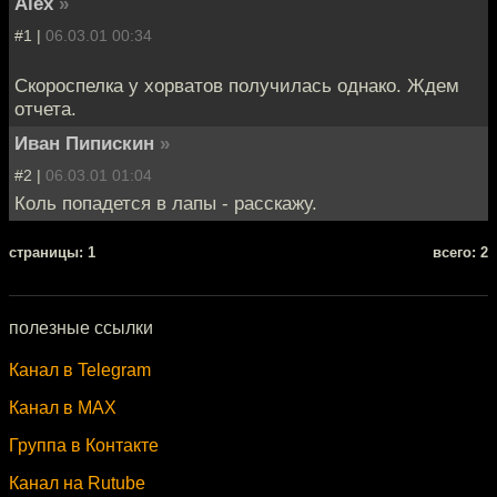
Alex
»
#1 |
06.03.01 00:34
Скороспелка у хорватов получилась однако. Ждем
отчета.
Иван Пипискин
»
#2 |
06.03.01 01:04
Коль попадется в лапы - расскажу.
cтраницы: 1
всего: 2
полезные ссылки
Канал в Telegram
Канал в MAX
Группа в Контакте
Канал на Rutube