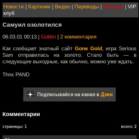
Новости
|
Картинки
|
Видео
|
Переводы
|
Магазин
|
VIP
клуб
Самуил озолотился
06.03.01 00:13
|
Goblin
|
2 комментария
Как сообщает знатный сайт
Gone Gold
, игра Serious
Sam отправилась на золото. Стало быть — в
следующие выходные, как обычно, можно уже ждать.
Thnx PAND
Подписывайся на канал в
Дзен
Комментарии
cтраницы: 1
всего: 2