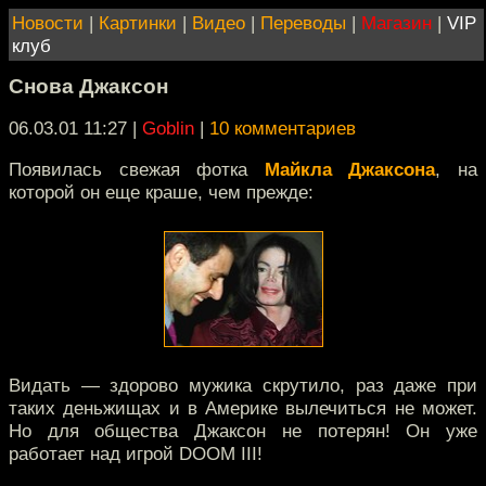
Новости
|
Картинки
|
Видео
|
Переводы
|
Магазин
|
VIP
клуб
Снова Джаксон
06.03.01 11:27
|
Goblin
|
10 комментариев
Появилась свежая фотка
Майкла Джаксона
, на
которой он еще краше, чем прежде:
Видать — здорово мужика скрутило, раз даже при
таких деньжищах и в Америке вылечиться не может.
Но для общества Джаксон не потерян! Он уже
работает над игрой DOOM III!