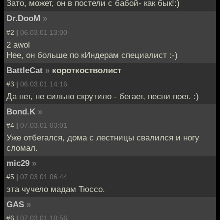
Зато, может, он в постели с бабой- как бык!:)
Dr.DooM
»
#2 |
06.03.01 13:00
2 awol
Нее, он больше по кИндерам специалист :-)
BattleCat
»
короткостволист
#3 |
06.03.01 14:16
Да нет, не сильно скрутило - бегает, песни поет. :)
Bond.K
»
#4 |
07.03.01 03:01
Уже отбегался, дома с лестницы свалился и ногу
сломал.
mic29
»
#5 |
07.03.01 06:44
эта чучело мадам Тюссо.
GAS
»
#6 |
07.03.01 10:56