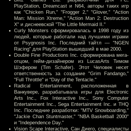
PlayStation, Dreamcast и N64, авторы таких игр
как "Chicken Run," "Frogger 2," "Glover," "Action
Man: Mission Xtreme," "Action Man 2: Destruction
X" и диснеевской "The Little Mermaid II."
Curly Monsters сформировалась в 1998 году из
людей, которые работали над лучшими играми
от Psygnosis Inc. Последний тайтл — "NGEN
Racing" для PlayStation вышедший в мае 2000.
Double Fine Productions Inc. сформирована мега-
отцом, гейм-дизайнером из LucasArts Тимом
Шэфером (Tim Schafer). Этот Человек несет
ответственность за создание "Grim Fandango,"
"Full Throttle" и "Day of the Tentacle."
Radical Entertainment, расположенная в
Ванкувере, разрабатывала игры для Electronic
Arts Inc., Fox Interactive Inc., Sony Computer
Entertainment Inc., Sega Entertainment Inc. и THQ
Inc. Последние разработки: "MTV Snowboarding,"
"Jackie Chan Stuntmaster," "NBA Basketball 2000"
и "Independence Day."
Vision Scape Interactive, Сан Диего, специалисты