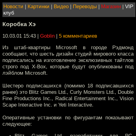
Новости
|
Картинки
|
Видео
|
Переводы
|
Магазин
|
VIP
клуб
Коробка Хэ
10.03.01 15:43
|
Goblin
|
5 комментариев
Из штаб-квартиры Microsoft в городе Рэдмонд
сообщают, что шесть дизайн студий мирового класса
подписались на изготовление эксклюзивных тайтлов
строго под X-Box, которые будут опубликованы под
лэйблом Microsoft.
Шестеро подписашихся (помимо 18 подписавшихся
ранее) это Blitz Games Ltd., Curly Monsters Ltd., Double
Fine Productions Inc., Radical Entertainment Inc., Vision
Scape Interactive Inc. и Yeti Interactive.
Оперативные установки по фигурантам показывают
следующее:
Blitz Games Ltd. разработчики для PC,