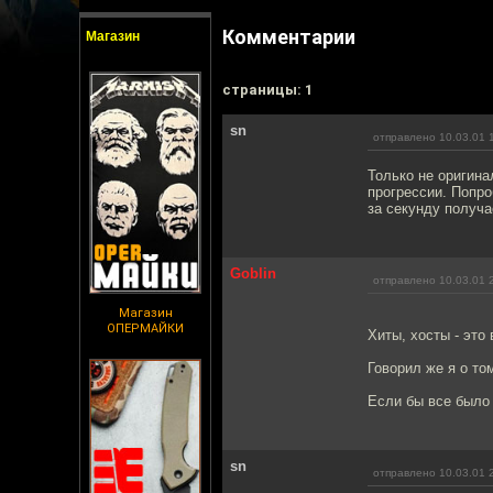
Комментарии
Магазин
cтраницы: 1
sn
отправлено 10.03.01 
Только не оригина
прогрессии. Попро
за секунду получа
Goblin
отправлено 10.03.01 
Магазин
ОПЕРМАЙКИ
Хиты, хосты - это
Говорил же я о то
Если бы все было 
sn
отправлено 10.03.01 