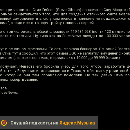
го три человека: Стив Гибсон (Steve Gibson) по кличке sCary, Маартен 
. Прямое свидетельство того, что для создания отличного сайта вовс
енной самооценки и в силу комплекса в принципе не поддающихся 
ми", а надо всего-то пару-тройку толковых парней.
всего три человека, в общей сложности 119.131.928 (почти 120 миллион
асти фантастики. Ну, типа как на BluesNews заходит по 100.000 чело
вут в основном с рекламы. То есть с показа баннеров. Основной "пост
т Стив тут и сообщил, что этот самый UGO не заплатил ему денег с нояб
ислом (это, как я понимаю, в пределах от 10.000 до 99.999 баксов).
получает. Невеста его бросила учебу для того, чтобы заработать д
й хаты в Рэдмонде и возвращается в Техас, чтобы жить у родителей.
, с которым они там справляют помолвки. Не так давно Стив п
чных пожертвований.
азов.
BluesNews.
Слушай подкасты на
Яндекс.Музыка