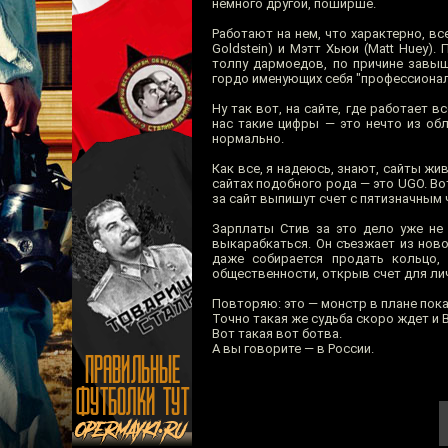
немного другой, поширше.
Работают на нем, что характерно, все
Goldstein) и Мэтт Хьюи (Matt Huey)
толпу дармоедов, по причине завыш
гордо именующих себя "профессионала
Ну так вот, на сайте, где работает 
нас такие цифры — это нечто из обл
нормально.
Как все, я надеюсь, знают, сайты жи
сайтах подобного рода — это UGO. Во
за сайт выпишут счет с пятизначным ч
Зарплаты Стив за это дело уже не 
выкарабкаться. Он съезжает из ново
даже собирается продать кольцо
общественности, открыв счет для ли
Повторяю: это — монстр в плане пок
Точно такая же судьба скоро ждет и 
Вот такая вот ботва.
А вы говорите — в России.