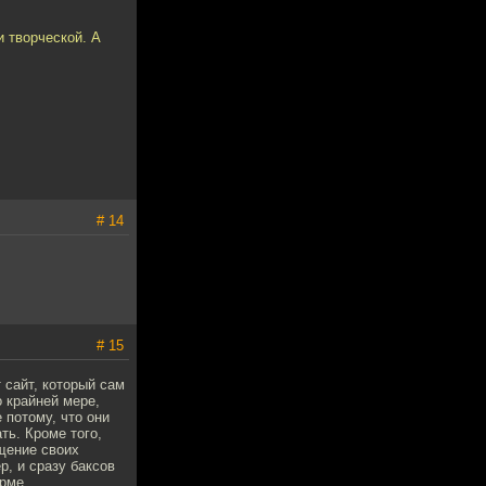
 творческой. А
# 14
# 15
 сайт, который сам
о крайней мере,
 потому, что они
ть. Кроме того,
щение своих
р, и сразу баксов
рме.