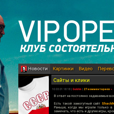
Картинки
Видео
Перев
Новости
Сайты и клики
10.03.01 18:18 |
Goblin
|
27 комментариев
»
В ответ на постоянно задаваемые во
Есть такой замогутный сайт
Shack
Раньше, когда мы играли только в 
замечать, что есть и другие игры, кр