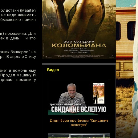
Голдстайн (Maarten
е не надо нанимать
объяснению причин
ов) посещений. Для
век в день — и это
авщик баннеров" на
ря. В апреле Стиву
Видео
енег и помочь ему
 Продал машину. И
опросил помощи у
Дядя Вова про фильм "Свидание
вслепую"