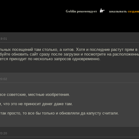
Goblin рекомендует
заказывать
создан
19:01
льных посещений там столько, а хитов. Хотя и последние растут прям в
буйте обновить сайт сразу после загрузки и посмотрите на расположенны
ется приходит по несколько запросов одновременно.
20:02
 все советские, местные изобретения.
м, что это не приносит денег даже там.
так просто, то все бы только и обновляли да капусту считали.
20:20