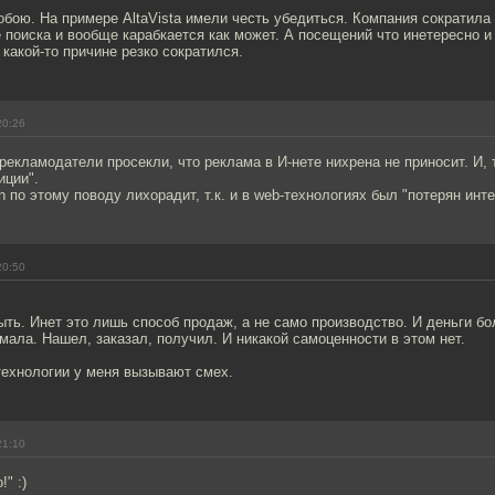
тобою. На примере AltaVista имели честь убедиться. Компания сократила
 поиска и вообще карабкается как может. А посещений что инетересно и
какой-то причине резко сократился.
20:26
екламодатели просекли, что реклама в И-нете нихрена не приносит. И, т
иции".
h по этому поводу лихорадит, т.к. и в web-технологиях был "потерян инте
20:50
ыть. Инет это лишь способ продаж, а не само производство. И деньги б
 мала. Нашел, заказал, получил. И никакой самоценности в этом нет.
технологии у меня вызывают смех.
21:10
" :)