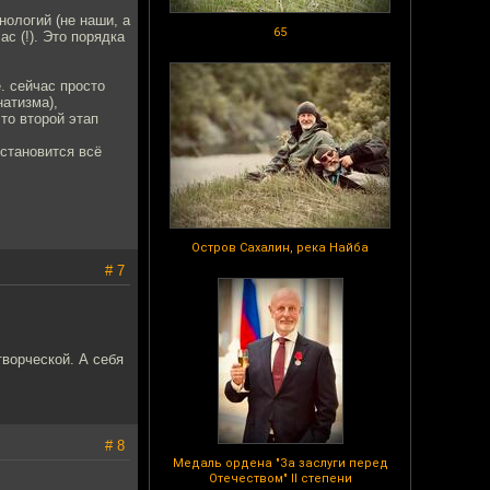
нологий (не наши, а
65
ас (!). Это порядка
. сейчас просто
натизма),
то второй этап
 становится всё
Остров Сахалин, река Найба
# 7
ворческой. А себя
# 8
Медаль ордена "За заслуги перед
Отечеством" II степени