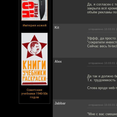
Да, я согласен с 
закрыла всё кроме
объём рекламы по 
Империя ножей
Kit
отправлено 10.03.01 
Уффф, да просто р
"сократили инвест
Сейчас весь hi-tec
Alex
отправлено 10.03.01 
Да так и должно б
Т.к. трудоемкость
Слова вроде web-
Советские
учебники 1940-50х
годов
Jabbar
отправлено 10.03.01 
"Мне с вас смешно!