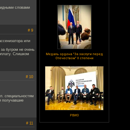
обидными словами
# 9
ассенизатора или
за бугром не очень
рплату. Слишком
Медаль ордена "За заслуги перед
Отечеством" II степени
# 10
мп. специальностям
 и получавшие
РВИО
# 11