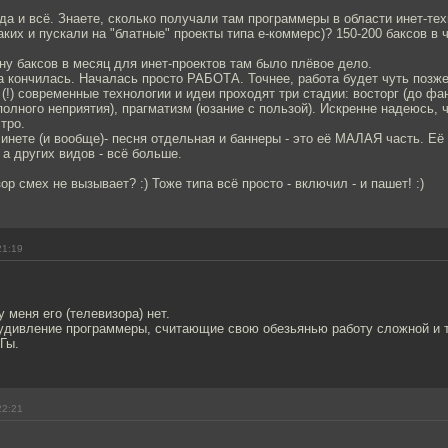
а и всё. Знаете, сколько получали там программеры в области инет-тех
ких и пускали на "блатные" проекты типа е-коммерс)? 150-200 баксов в ч
.
ну баксов в месяц для инет-проектов там было плёвое дело.
а кончилась. Началась просто РАБОТА. Точнее, работа будет чуть позже
 (!) современные технологии и идеи проходят три стадии: восторг (до фа
полного неприятия), прагматизм (юзание с пользой). Искренне надеюсь, ч
тро.
 инете (и вообще)- песня отдельная и баннеры - это её МАЛАЯ часть. Её
а других видов - всё больше.
ор смех не вызывает? :) Тоже типа всё просто - включил - и пашет! :)
21:19
у меня его (телевизора) нет.
удивление программеры, считающие свою обезьянью работу сложной и т
Гы.
22:21