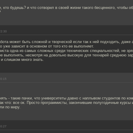
, кто будешь? и что сотворил в своей жизни такого бесценного, чтобы 
?
22:30
бота может быть сложной и творческой если так к ней подходить, даже 
то уже зависит в основном от того кто ее выполняет.
иста одна из самых сложных среди технических специальностей, не зря 
е выполнять, несмотря на довольно высокую для технарей среднюю за
 и слишком много знать.
00:15
ть - такие пачки, что университеты давно с наплывом студентов по ко
ак что: все ок. Просто программисты, закончившие полугодичные курсы
ли по миру.
00:27