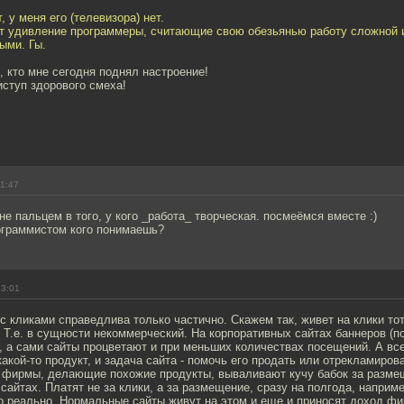
, у меня его (телевизора) нет.
т удивление программеры, считающие свою обезьянью работу сложной и
ыми. Гы.
, кто мне сегодня поднял настроение!
ступ здорового смеха!
11:47
 мне пальцем в того, у кого _работа_ творческая. посмеёмся вместе :)
рограммистом кого понимаешь?
13:01
с кликами справедлива только частично. Скажем так, живет на клики тот
. Т.е. в сущности некоммерческий. На корпоративных сайтах баннеров (п
, а сами сайты процветают и при меньших количествах посещений. А все
акой-то продукт, и задача сайта - помочь его продать или отрекламирова
 фирмы, делающие похожие продукты, вываливают кучу бабок за разме
 сайтах. Платят не за клики, а за размещение, сразу на полгода, наприме
то реально. Нормальные сайты живут на этом и еще и приносят доход фи