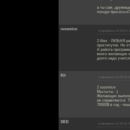
а ты сам, дружище
походя бросаться
russmice
отправлено 10.03.01 
2 Alex : ЛЮБАЯ ра
проститутки. Но э
А работа программ
много желающих е
долго надо учится
Kit
отправлено 11.03.01 
2 russmice
Мы-гы-гы. :)
Желающих выполня
не справляются. Т
70000$ в год - пош
DED
отправлено 11.03.01 