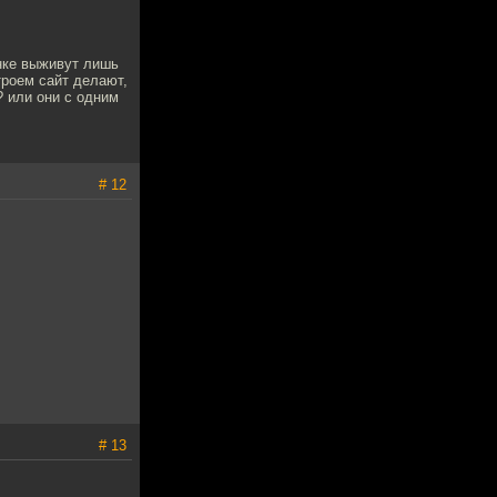
ынке выживут лишь
втроем сайт делают,
? или они с одним
# 12
# 13