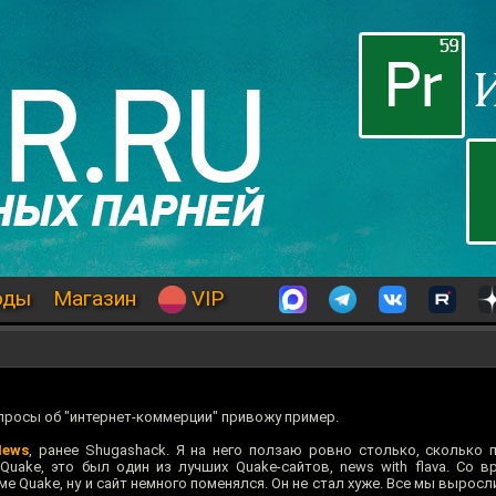
оды
Магазин
VIP
просы об "интернет-коммерции" привожу пример.
News
, ранее Shugashack. Я на него ползаю ровно столько, сколько 
Quake, это был один из лучших Quake-сайтов, news with flava. Со 
оме Quake, ну и сайт немного поменялся. Он не стал хуже. Все мы выросл