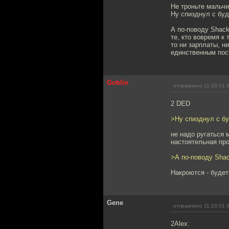
Не троньте мальчик
Ну спизднул с буд
А по-поводу Shack
те, кто вовремя к 
то ни зарплаты, н
единственным пос
Goblin
отправлено 11.03.01 
2 DED
>Ну спизднул с бу
не надо ругаться 
настоятельная про
>А по-поводу Sha
Накроются - будет
Gene
отправлено 11.03.01 
2Alex: