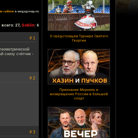
ие сайтов
в megagroup.ru
всего: 27,
Goblin
: 6
О предстоящем Турнире Святого
# 1
Георгия
 геометрической
й снизу счётчик -
# 2
Признание Меркель и
возвращение России в большой
спорт
# 3