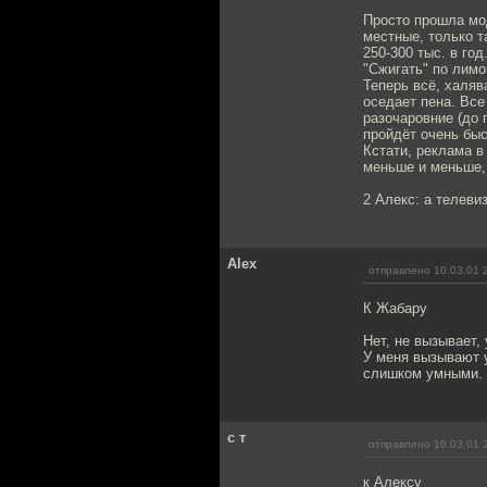
Просто прошла мод
местные, только та
250-300 тыс. в год
"Сжигать" по лимо
Теперь всё, халяв
оседает пена. Все
разочаровние (до 
пройдёт очень быс
Кстати, реклама в
меньше и меньше, 
2 Алекс: а телевиз
Alex
отправлено 10.03.01 
К Жабару
Нет, не вызывает, 
У меня вызывают 
слишком умными. 
с т
отправлено 10.03.01 
к Алексу