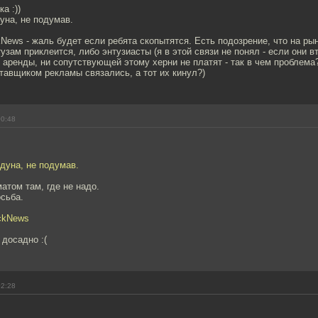
а :))
уна, не подумав.
News - жаль будет если ребята скопытятся. Есть подозрение, что на р
тузам приклеится, либо энтузиасты (я в этой связи не понял - если они 
и аренды, ни сопутствующей этому херни не платят - так в чем проблема
тавщиком рекламы связались, а тот их кинул?)
00:48
дуна, не подумав.
матом там, где не надо.
сьба.
ckNews
 досадно :(
02:28