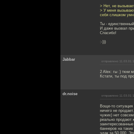
> Нет, не вызывает
> У меня вызываю
себя слишком умн
Ты - единственный
И даже вызвал при
Спасибо!
:-)))
Jabbar
отправлено 11.03.01 
2 Alex: гы :) ткни
Кстати, ты под п
dr.noise
отправлено 11.03.01 
Воще-то ситуация 
ничего не продает
чужих) нет совсем
реально продают к
заинтересованные
баннеров на таких
эдак за 50.000. Э