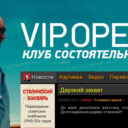
Картинки
Видео
Перев
Новости
Дерзкий захват
16.03.01 10:17 |
Goblin
|
7 комментариев
»
До меня докатилась весточка, ч
Долгожданный шедевр отхвачен!!!