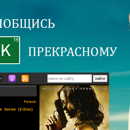
Разное
s Series (2-Disc)
.