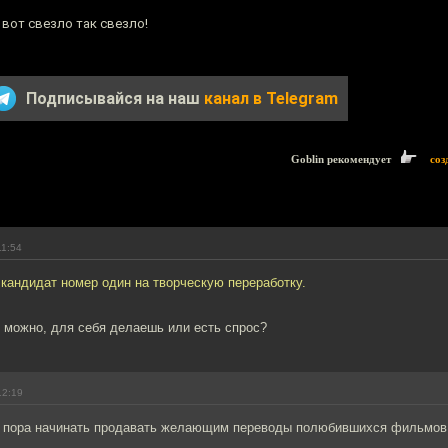
вот свезло так свезло!
Подписывайся на наш
канал в Telegram
Goblin рекомендует
соз
11:54
 кандидат номер один на творческую переработку.
ь можно, для себя делаешь или есть спрос?
12:19
о пора начинать продавать желающим переводы полюбившихся фильмов