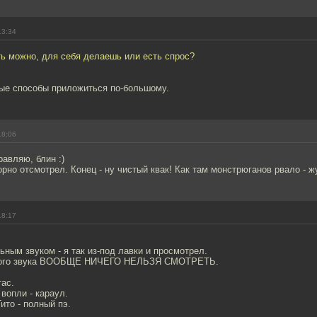
13:34
ть можно, для себя делаешь или есть спрос?
ые способы приложиться по-большому.
18:06
равляю, блин :)
рно отсмотрел. Конец - ну чистый квак! Как там монстрюганов рвало - жут
18:17
льным звуком - я так из-под лавки и просмотрел.
ьного звука ВООБЩЕ НИЧЕГО НЕЛЬЗЯ СМОТРЕТЬ.
тас.
 вопли - караул.
ито - полный пэ.