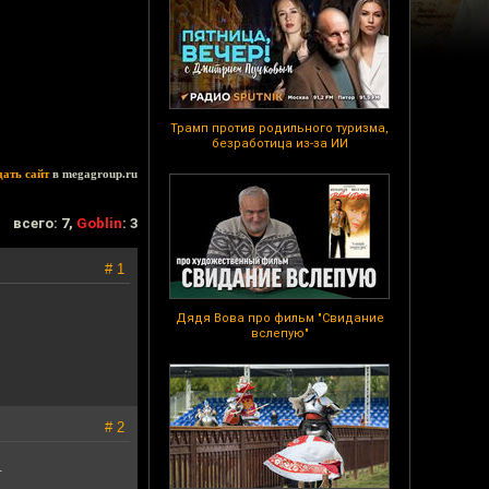
Трамп против родильного туризма,
безработица из-за ИИ
дать сайт
в megagroup.ru
всего: 7,
Goblin
: 3
# 1
Дядя Вова про фильм "Свидание
вслепую"
# 2
.