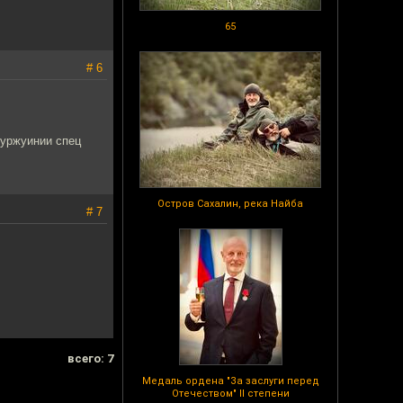
65
# 6
буржуинии спец
Остров Сахалин, река Найба
# 7
всего: 7
Медаль ордена "За заслуги перед
Отечеством" II степени