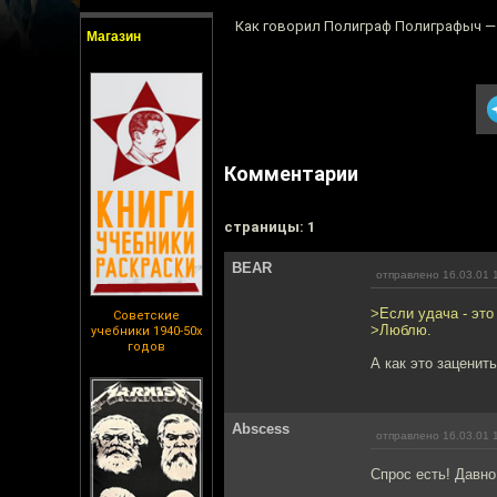
Как говорил Полиграф Полиграфыч — 
Магазин
Комментарии
cтраницы: 1
BEAR
отправлено 16.03.01 
>Если удача - это
Советские
>Люблю.
учебники 1940-50х
годов
А как это заценит
Abscess
отправлено 16.03.01 
Спрос есть! Давн