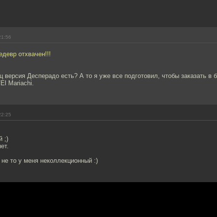
21:56
девр отхвачен!!!
ц версия Десперадо есть? А то я уже все подготовил, чтобы заказать в 
El Mariachi.
22:25
 ;)
ет.
 не то у меня неколлекционный :)