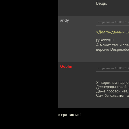
Вещь.
andy
отправлено 16.03.01 
>Долгожданный ше
ГДЕ???!!!!
А может там и спе
версию Desperado/
Goblin
отправлено 16.03.01 
У надежных парней
Десперады такой н
Даже простой нет.
Сам бы схватил, а
cтраницы: 1