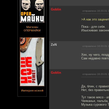
Goblin
отправлено 16.03.01 
>А как это зацени
Пока - для себя.
Магазин
Изыскиваю законн
ОПЕРМАЙКИ
ZeN
отправлено 16.03.01 
Хех, ну чего, позд
Сам недавно повто
Goblin
отправлено 16.03.01 
Да, блин, с прави
Нет, без правил
Империя ножей
Тут такое мясо - а
Чвяканье, пальба,
Музыка сурового Т