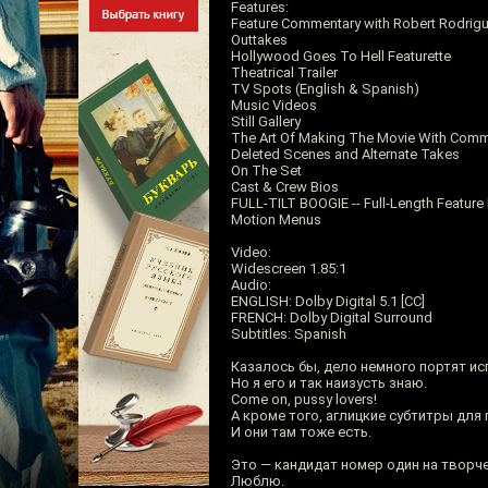
Features:
Feature Commentary with Robert Rodrigu
Outtakes
Hollywood Goes To Hell Featurette
Theatrical Trailer
TV Spots (English & Spanish)
Music Videos
Still Gallery
The Art Of Making The Movie With Comm
Deleted Scenes and Alternate Takes
On The Set
Cast & Crew Bios
FULL-TILT BOOGIE -- Full-Length Feature 
Motion Menus
Video:
Widescreen 1.85:1
Audio:
ENGLISH: Dolby Digital 5.1 [CC]
FRENCH: Dolby Digital Surround
Subtitles: Spanish
Казалось бы, дело немного портят ис
Но я его и так наизусть знаю.
Come on, pussy lovers!
А кроме того, аглицкие субтитры для
И они там тоже есть.
Это — кандидат номер один на творч
Люблю.