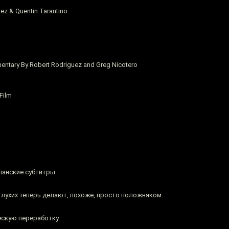
ez & Quentin Tarantino
entary By Robert Rodriguez and Greg Nicotero
Film
панские субтитры.
 глухих теперь делают, похоже, просто положняком.
ескую переработку.