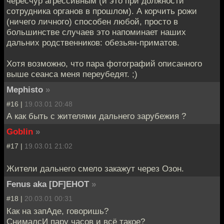
чересчур агрессивным (и это при должности
сотрудника органов в прошлом). А корчить рожи
(ничего личного) способен любой, просто в
большинстве случаев это напоминает наших
дальних родственников: обезьян-приматов.
Хотя возможно, что пара фотографий описанного
выше сеанса меня переубедят. ;)
Mephisto
»
#16 |
19.03.01 20:48
А как быть с жителями дальнего зарубежия ?
Goblin
»
#17 |
19.03.01 21:02
Жители дальнего смело закажут через Озон.
Fenus aka [DF]EHOT
»
#18 |
20.03.01 00:31
Как на запАде, говоришь?
СнималсИ пару часов и всё такое?