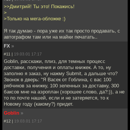
>>Дмитрий! Ты это! Покажись!
>
>Только на мега-обложке :)
Я так думаю - пора уже их так просто продавать, с
автографом там или на майки печатать..
FX
»
#11 |
19.03.01 17:17
Goblin, расскажи, плиз, для темных процесс
доставки, получения и оплаты книжек. А то, ну
заполню я заказ, ну нажму Submit, а дальше что?
Звонок в дверь: "Я Васек от Гоблина, с вас 100
рябчиков за книжку, 100 зеленных за доставку, 300
баксов мне на аэроплан (хорошее слово, да?:)), а не
то по почте нашей, если и не затеряется, то к
Новому году (какому?) придет.
Goblin
»
#12 |
19.03.01 17:17