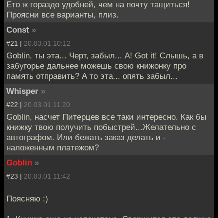
Ето ж гораздо удобней, чем на почту тащиться!
Проясни все варианты, плиз.
Const
»
#21 |
20.03.01 10:12
Goblin, ты эта... Черт, забыл... А! Got it! Слышь, а в
забугорье дальнее можешь свою книжонку про
память отправить? А то эта... опять забыл...
Whisper
»
#22 |
20.03.01 11:20
Goblin, насчет Питерцев все таки интересно. Как бы
книжку твою получить побыстрей...Желательно с
автографом. Или бежать заказ делать и -
наложенным платежом?
Goblin
»
#23 |
20.03.01 11:42
Поясняю :)