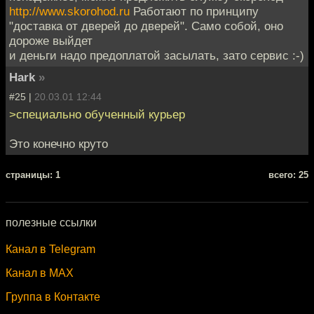
http://www.skorohod.ru
Работают по принципу
"доставка от дверей до дверей". Само собой, оно
дороже выйдет
и деньги надо предоплатой засылать, зато сервис :-)
Hark
»
#25 |
20.03.01 12:44
>специально обученный курьер
Это конечно круто
cтраницы: 1
всего: 25
полезные ссылки
Канал в Telegram
Канал в MAX
Группа в Контакте