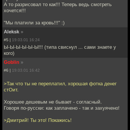
А то разрисовал то как!!! Теперь ведь смотреть
хочется!!!
"Мы платили за кровь!!!" :)
Aleksk
»
#5 |
19.03.01 16:24
Ы-Ы-Ы-Ы-Ы-Ы!!! (типа свиснул ... сами знаете у
кого)
Goblin
»
#6 |
19.03.01 16:42
>Так что ты не переплатил, хорошая фотка денег
стОит.
Хорошее дешевым не бывает - согласный.
Говоря по-русски: как заплачено - так и захуячено!
>Дмитрий! Ты это! Покажись!