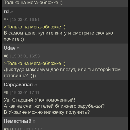
Только на мега-обложке :)
rd
»
#7 |
19.03.01 16:51
>Только на мега-обложке :)
В самом деле, купите книгу и смотрите сколько
хочите :)
Udav
»
#8 |
19.03.01 16:53
>Только на мега-обложке :)
Дык туда максимум две влезут, или ты второй том
готовишь? ;)))
Сарданапал
»
#9 |
19.03.01 17:11
Ув. Старший Уполномоченный!
А как на счет жителей ближнего зарубежья?
В Украине можно книжечку получить?
Неместный
»
#10 |
19.03.01 17:17