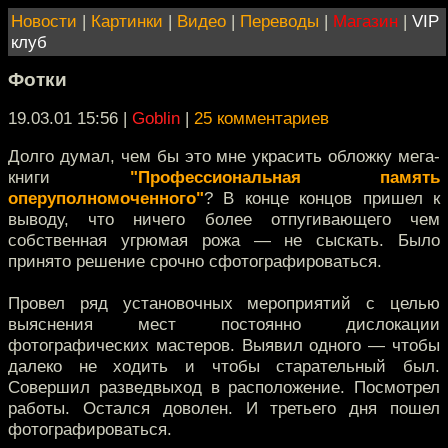
Новости
|
Картинки
|
Видео
|
Переводы
|
Магазин
|
VIP
клуб
Фотки
19.03.01 15:56
|
Goblin
|
25 комментариев
Долго думал, чем бы это мне украсить обложку мега-
книги
"Профессиональная память
оперуполномоченного"
? В конце концов пришел к
выводу, что ничего более отпугивающего чем
собственная угрюмая рожа — не сыскать. Было
принято решение срочно сфотографироваться.
Провел ряд установочных мероприятий с целью
выяснения мест постоянно дислокации
фотографических мастеров. Выявил одного — чтобы
далеко не ходить и чтобы старательный был.
Совершил разведвыход в расположение. Посмотрел
работы. Остался доволен. И третьего дня пошел
фотографироваться.