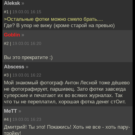
Aleksk
»
#1 |
19.03.01 16:15
>Остальные фотки можно смело брать....
Где? В упор не вижу (кроме старой на превью)
Goblin
»
#2 |
19.03.01 16:20
Вы это прекратите :)
Abscess
»
#3 |
19.03.01 16:22
Мой знакомый фотограф Антон Лесной тоже дёшево
не фотографирует, паршивец. Зато фотки завсегда
суперские и печатают их во всяких журналах. Так
что ты не переплатил, хорошая фотка денег стОит.
MeTT
»
#4 |
19.03.01 16:23
Дмитрий! Ты это! Покажись! Хоть не все - хоть пару-
тройку!