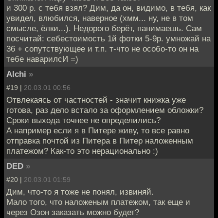
и 300 р. с тебя взял? Дим, да он, видимо, в тебя, как
увидел, влюбился, наверное (хмм... ну, не в том
смысле, ёлки...). Недорого берёт, панимаешь. Сам
посчитай: себестоимость 1й фотки 5-9р. умножай на
36 + сопутствующее и т.п. т-что не особо-то он на
тебе наварилсИ =)
Alchi
»
#19 |
20.03.01 00:56
Отвлекаясь от частностей - значит книжка уже
готова, раз дело встало за оформлением обложки?
Сроки выхода точнее не определились?
А например если я в Питере живу, то все равно
отправка почтой из Питера в Питер наложенным
платежом? Как-то это нерационально :)
DED
»
#20 |
20.03.01 01:59
Дим, что-то я тоже не понял, извиняй.
Мало того, что наложеным платежом, так еще и
через Озон заказать можно будет?