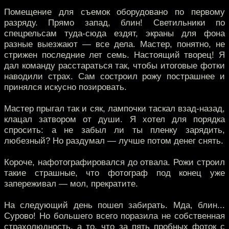
Помещение для съемок оборудовано по первому
разряду. Прямо запад, блин! Светильники по
спецрельсам туда-сюда ездят, экраны для фона
разные выезжают — все дела. Мастер, понятно, не
стрижен последние лет семь. Настоящий творец! Я
дал команду расстараться так, чтобы итоговые фотки
наводили страх. Сам состроил рожу пострашнее и
принялся искусно позировать.
Мастер прыгал так и сяк, лампочки таскал взад-назад,
клацал затвором от души. Я хотел для порядка
спросить: а не забыл ли ты пленку зарядить,
любезный? Но раздумал — лучше потом денег снять.
Короче, нафотографировался до отвала. Рожи строил
такие страшные, что фотограф под конец уже
запереживал — мол, прекратите.
На следующий день пошел забирать. Мда, блин...
Сурово! Но большего всего поразила не собственная
страхолюдность, а то, что за пять пробных фоток с