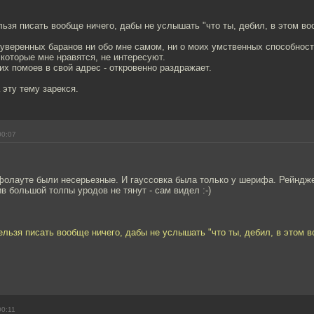
льзя писать вообще ничего, дабы не услышать "что ты, дебил, в этом в
веренных баранов ни обо мне самом, ни о моих умственных способностя
 которые мне нравятся, не интересуют.
их помоев в свой адрес - откровенно раздражает.
 эту тему зарекся.
00:07
фолауте были несерьезные. И гауссовка была только у шерифа. Рейндже
ив большой толпы уродов не тянут - сам видел :-)
ельзя писать вообще ничего, дабы не услышать "что ты, дебил, в этом 
00:11