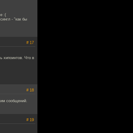
е :(
сингл - "как бы
# 17
ь хипоинтов. Что в
# 18
жим сообщений.
# 19