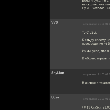
Если игруха, по с
на сколько она по
Ну и... хотелось б
VVS
отправлено 21.03.01 
To CraSci:
К стыду своему не
нововведение =) Б
Из минусов, что я 
В общем, играть п
ShyLion
отправлено 21.03.01 
В окошке с тексто
Udav
отправлено 21.03.01 
/ # 13 CraSci, 21.0