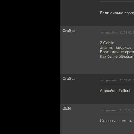
Если сильно пропр
CraSci
отправлено 21.03.01 
2 Goblin
Значит, говоришь, 
Брать или не брат
Как бы не облажат
CraSci
отправлено 21.03.01 
А вообще Fallout -
DEN
отправлено 21.03.01 
Странные коментар