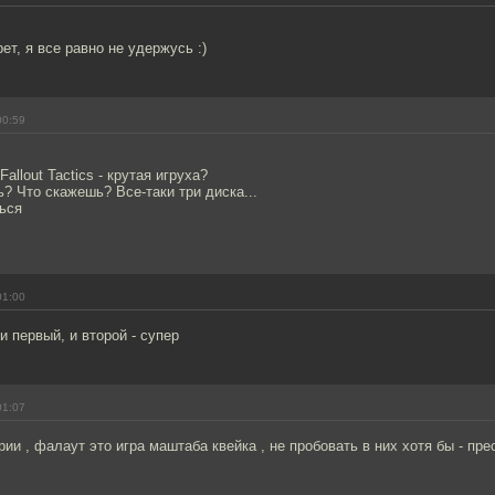
ет, я все равно не удержусь :)
00:59
Fallout Tactics - крутая игруха?
ь? Что скажешь? Все-таки три диска...
ься
01:00
 и первый, и второй - супер
01:07
ии , фалаут это игра маштаба квейка , не пробовать в них хотя бы - пре