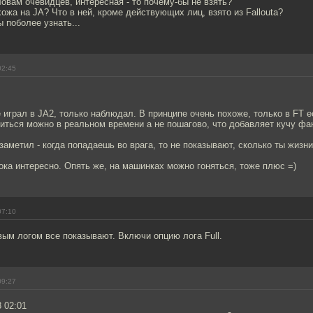
ловам очевидцев, интересная - то почему-бы не взять?
хожа на JA? Что в ней, кроме действующих лиц, взято из Fallouta?
ы поболее узнать...
02:45
 играл в JA2, только наблюдал. В принципе очень похоже, только в FT е
иться можно в реальном времени а не пошагово, что добавляет кучу фа
заметил - когда попадаешь во врага, то не показывают, сколько ты жизни
ока интересно. Опять же, на машинках можно гоняться, тоже плюс =)
07:10
вым логом все показывают. Включи опцию лога Full.
09:27
3 02:01