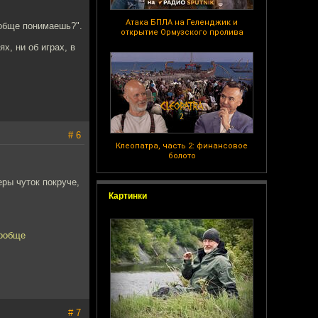
Атака БПЛА на Геленджик и
ообще понимаешь?".
открытие Ормузского пролива
х, ни об играх, в
# 6
Клеопатра, часть 2: финансовое
болото
ры чуток покруче,
Картинки
вообще
# 7