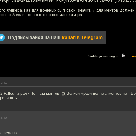
оторых веселее всего играть, получаются только из настоящих военных
ого бункера. Раз для военных был свой, значит, и для ментов должен
нные. А если нет, то это неправильная игра.
Подписывайся на наш
канал в Telegram
Goblin рекомендует
соз
23:41
и 2 Fallout играл? Нет там ментов :((( Всякой мрази полно а ментов нет. В
реливать...
23:45
не велено.