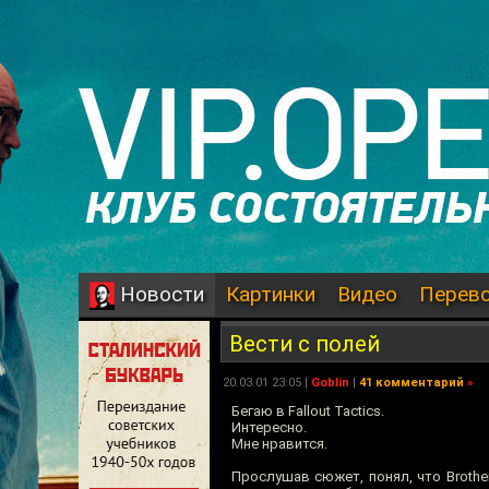
Картинки
Видео
Перев
Новости
Вести с полей
20.03.01 23:05 |
Goblin
|
41 комментарий
»
Бегаю в Fallout Tactics.
Интересно.
Мне нравится.
Прослушав сюжет, понял, что Brothe