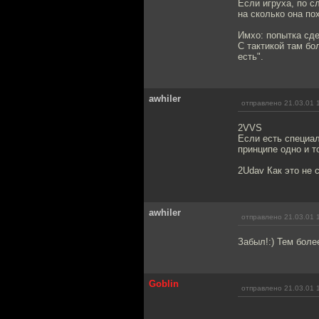
Если игруха, по с
на сколько она по
Имхо: попытка сде
С тактикой там бо
есть".
awhiler
отправлено 21.03.01 
2VVS
Если есть специал
принципе одно и т
2Udav Как это не 
awhiler
отправлено 21.03.01 
Забыл!:) Тем боле
Goblin
отправлено 21.03.01 