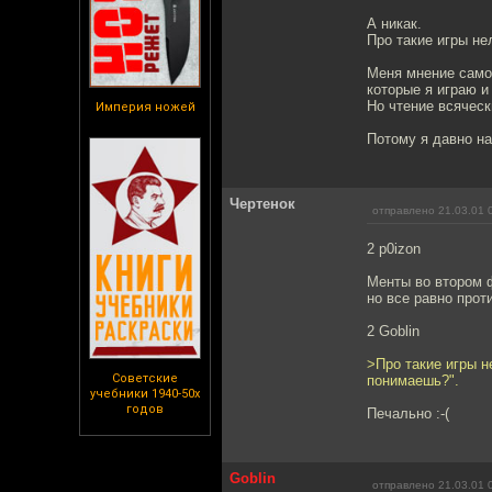
А никак.
Про такие игры не
Меня мнение самоу
которые я играю и
Но чтение всяческ
Империя ножей
Потому я давно на
Чертенок
отправлено 21.03.01 
2 p0izon
Менты во втором 
но все равно прот
2 Goblin
>Про такие игры н
Советские
понимаешь?".
учебники 1940-50х
годов
Печально :-(
Goblin
отправлено 21.03.01 