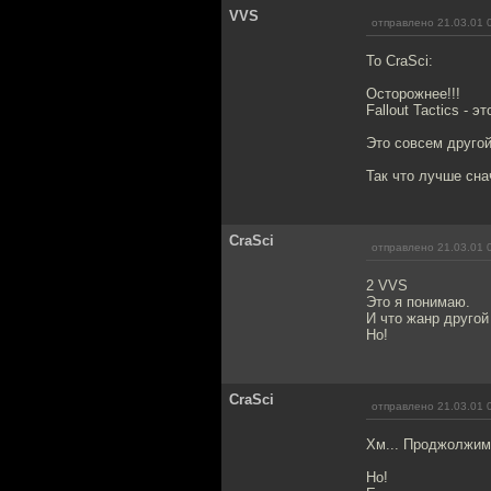
VVS
отправлено 21.03.01 
To CraSci:
Осторожнее!!!
Fallout Tactics - э
Это совсем друго
Так что лучше сна
CraSci
отправлено 21.03.01 
2 VVS
Это я понимаю.
И что жанр другой
Но!
CraSci
отправлено 21.03.01 
Хм... Проджолжим.
Но!