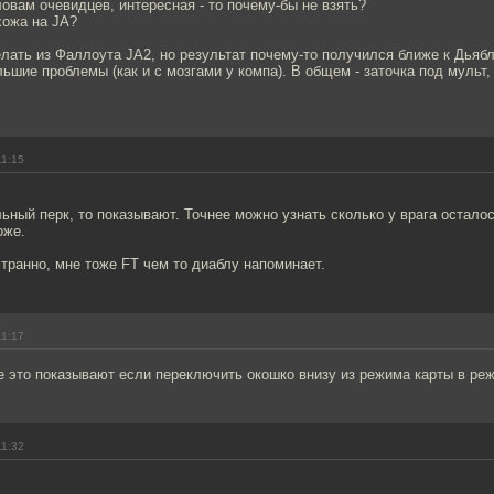
ловам очевидцев, интересная - то почему-бы не взять?
хожа на JA?
лать из Фаллоута JA2, но результат почему-то получился ближе к Дьябл
льшие проблемы (как и с мозгами у компа). В общем - заточка под мульт, 
11:15
ьный перк, то показывают. Точнее можно узнать сколько у врага осталос
оже.
странно, мне тоже FT чем то диаблу напоминает.
11:17
е это показывают если переключить окошко внизу из режима карты в ре
11:32