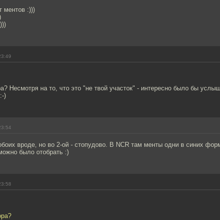
 ментов :)))
)
))
23:49
ра? Несмотря на то, что это "не твой участок" - интересно было бы услы
-)
23:54
обоих вроде, но во 2-ой - стопудово. В NCR там менты одни в синих форм
можно было отобрать :)
23:58
ора?