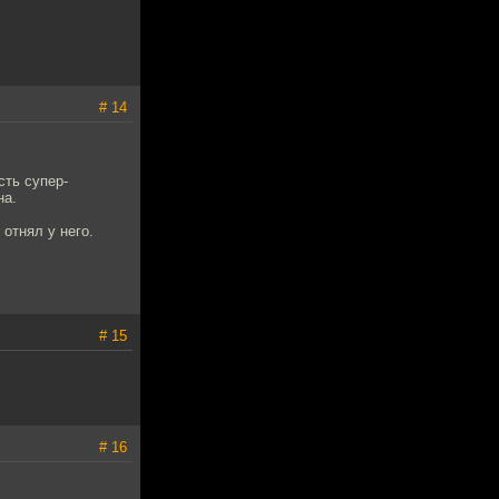
# 14
сть супер-
на.
 отнял у него.
# 15
# 16