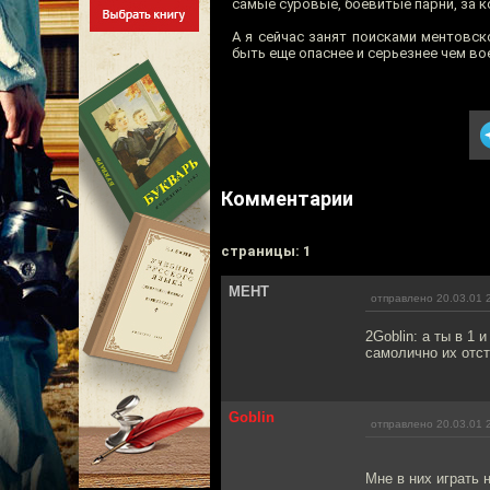
самые суровые, боевитые парни, за к
А я сейчас занят поисками ментовск
быть еще опаснее и серьезнее чем вое
Комментарии
cтраницы: 1
МЕНТ
отправлено 20.03.01 
2Goblin: а ты в 1 
самолично их отст
Goblin
отправлено 20.03.01 
Мне в них играть 