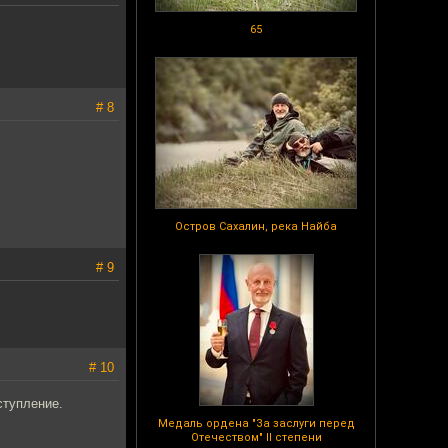
65
# 8
Остров Сахалин, река Найба
# 9
# 10
ступление.
Медаль ордена "За заслуги перед
Отечеством" II степени