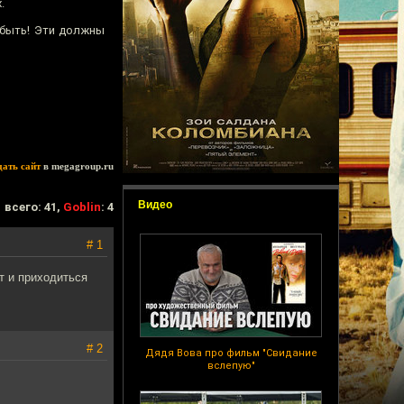
.
 быть! Эти должны
дать сайт
в megagroup.ru
Видео
всего: 41,
Goblin
: 4
# 1
от и приходиться
# 2
Дядя Вова про фильм "Свидание
вслепую"