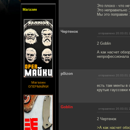
Это плохо - что нет
Магазин
Это неправильно :
Мы это поправим :)
Чертенок
отправлено 20.03.01 
2 Goblin
А как насчет обзо
непрофессионала :
p0izon
отправлено 20.03.01 
Магазин
есть там менты в 
ОПЕРМАЙКИ
крутые гауссовки 
Goblin
отправлено 20.03.01 
2 Чертенок
>А как насчет обз