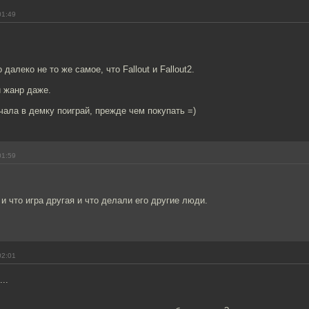
01:49
то далеко не то же самое, что Fallout и Fallout2.
й жанр даже.
чала в демку поиграй, прежде чем покупать =)
01:59
 и что игра другая и что делали его другие люди.
02:01
..