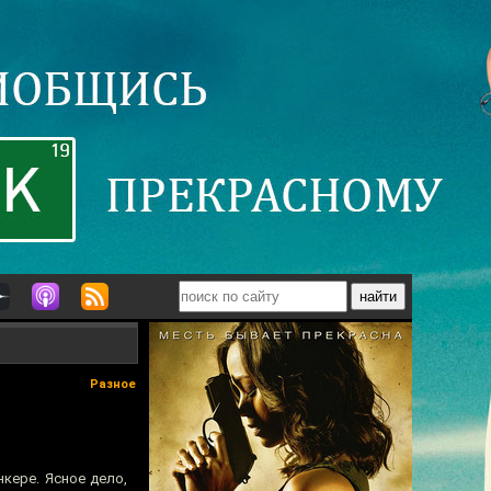
Разное
нкере. Ясное дело,