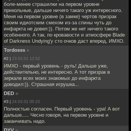
боле-менее страшилки на первом уровне
прикольные, дальше ничего такаго уж интересного.
Меня на первом уровне (в замке) чертов призрак
своим идиотским смехом из-за спины чуть до
инфаркта не довел:)). Потом же нет ничего такого
особенного. А так, по кровавости и атмосфере Blade
of Darkness Undying'y сто очков даст вперед, ИМХО.
Tordosss
»
#2 |
23.03.01 12:52
ИМХО - первый уровень - руль! Дальше уже,
действительно, не интересно. А тот призрак в
зеркале всех моих знакомых до инфаркта
доводил:)). Страшная игрушка...
DED
»
#3 |
24.03.01 00:22
Полностью согласен. Первый уровень - ура! А вот
дальше..... Чесно говоря, на первом уровне и
заканчивать надо.
DYV
»