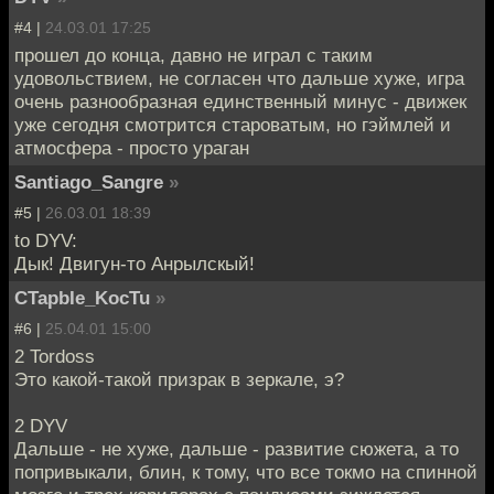
#4 |
24.03.01 17:25
прошел до конца, давно не играл с таким
удовольствием, не согласен что дальше хуже, игра
очень разнообразная единственный минус - движек
уже сегодня смотрится староватым, но гэймлей и
атмосфера - просто ураган
Santiago_Sangre
»
#5 |
26.03.01 18:39
to DYV:
Дык! Двигун-то Анрылскый!
CTapbIe_KocTu
»
#6 |
25.04.01 15:00
2 Tordoss
Это какой-такой призрак в зеркале, э?
2 DYV
Дальше - не хуже, дальше - развитие сюжета, а то
попривыкали, блин, к тому, что все токмо на спинной