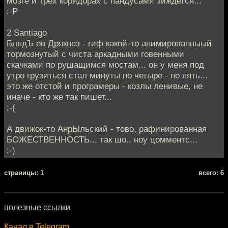
мозге и трех коридорах с пандусами зиждется...
;-Р
2 Santiago
БлядЪ ов Дрякнез - гиф какой-то анимированныый
тормознутый с чиста аркадными говенными
скачками по рушащимся мостам... он у меня под
утро грузиться стал минуты по четыре - по пять...
это же отстой и програмеры - козлы ленивые, не
иначе - кто же так пишет...
;-(
А движок-то АнрЫльский - тово, рафинированная
БОЖЕСТВЕННОСТЬ... так шо.. ноу цомментс...
;-)
cтраницы: 1
всего: 6
полезные ссылки
Канал в Telegram