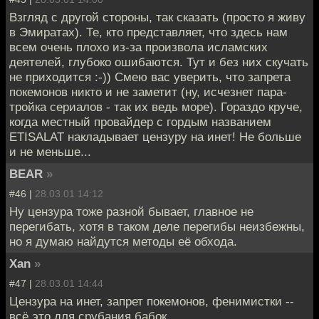
Взгляд с другой стороны, так сказать (просто я живу
в Эмиратах). Те, кто представляет, что здесь нам
всем очень плохо из-за произвола исламских
деятелей, глубоко ошибаются. Тут и без них скучать
не приходится :-)) Смею вас уверить, что запрета
покемонов никто и не заметит (ну, исчезнет пара-
тройка сериалов - так их ведь море). Гораздо круче,
когда местный провайдер с гордым названием
ETISALAT накладывает цензуру на инет! Не больше
и не меньше...
BEAR
»
#46 |
28.03.01 14:12
Ну цензура тоже разной бывает, главное не
перегибать, хотя в таком деле перегибы неизбежны,
но я думаю найдутся методы её обхода.
Xan
»
#47 |
28.03.01 14:44
Цензура на инет, запрет покемонов, фенимистки --
всё это для срубания бабок.