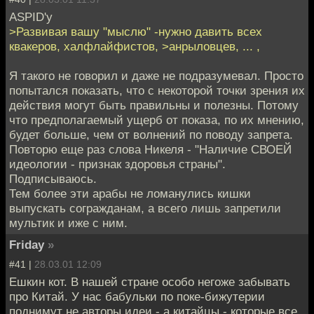
ASPID'у
>Развивая вашу "мыслю" -нужно давить всех
квакеров, халфлайфистов, >анрыловцев, ... ,
Я такого не говорил и даже не подразумевал. Просто
попытался показать, что с некоторой точки зрения их
действия могут быть правильны и полезны. Потому
что предполагаемый ущерб от показа, по их мнению,
будет больше, чем от волнений по поводу запрета.
Повторю еще раз слова Никеля - "Наличие СВОЕЙ
идеологии - признак здоровья страны".
Подписываюсь.
Тем более эти арабы не ломанулись кишки
выпускать согражданам, а всего лишь запретили
мультик и иже с ним.
Friday
»
#41 |
28.03.01 12:09
Ешкин кот. В нашей стране особо негоже забывать
про Китай. У нас бабульки по поке-бижутерии
поднимут не авторы идеи - а китайцы - которые все