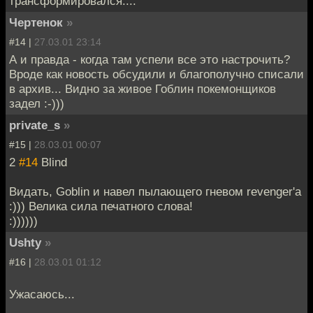
трансформировался....
Чертенок
»
#14 |
27.03.01 23:14
А и правда - когда там успели все это настрочить?
Вроде как новость обсудили и благополучно списали
в архив... Видно за живое Гоблин покемонщиков
задел :-)))
private_s
»
#15 |
28.03.01 00:07
2
#14
Blind
Видать, Goblin и навел пылающего гневом revenger'а
:))) Велика сила печатного слова!
:))))))
Ushty
»
#16 |
28.03.01 01:12
Ужасаюсь...