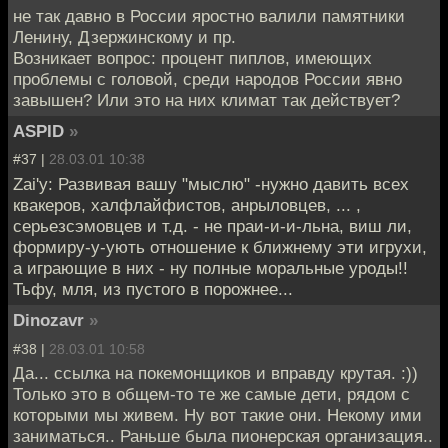
не так давно в России яростно валили памятники
Ленину, Дзержинскому и пр.
Возникает вопрос: процент пиплов, имеющих
проблемы с головой, среди народов России явно
завышен? Или это на них климат так действует?
ASPID
»
#37 |
28.03.01 10:38
Zai'у: Развивая вашу "мыслю" -нужно давить всех
квакеров, халфлайфистов, анрыловцев, ... ,
серьезсэмовцев и т.д. - не праи-и-и-льна, виш ли,
формиру-у-ують отношение к ближнему эти игрухи,
а играющие в них - ну полные моральные уроды!!
Тьфу, мля, из пустого в порожнее...
Dinozavr
»
#38 |
28.03.01 10:58
Да... ссылка на покемонщиков и вправду крутая. :))
Только это в общем-то те же самые дети, рядом с
которыми мы живем. Ну вот такие они. Некому ими
заниматься.. Раньше была пионерская организация..