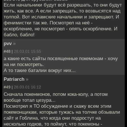
Если начальники будут всё разрешать, то они будут
жить, как все. А если запрещать, то возвысятся над
толпой. Вот исламские начальники и запрещают. И
фенимистки так же. Посмотрел на неё -
оскорбление, не посмотрел - опять оскорбление. И
бабло, бабло!
pvv
»
#48 |
28.03.01 15:55
а какие есть сайты посвященные покемонам - хочу
на ни посмотреть.
А то такие баталии вокруг них...
Patriarch
»
#49 |
28.03.01 16:12
Сначала покенмонов, потом кока-колу, а потом
вообще тотал цезура...
Посмотрел я ТО обсуждение и скажу всем этим
покемонщикам, которые тужась на толчке обзывали
сайт и Гоблина, что когда они подростут на
несколько годков, то поймут, что покемоны -