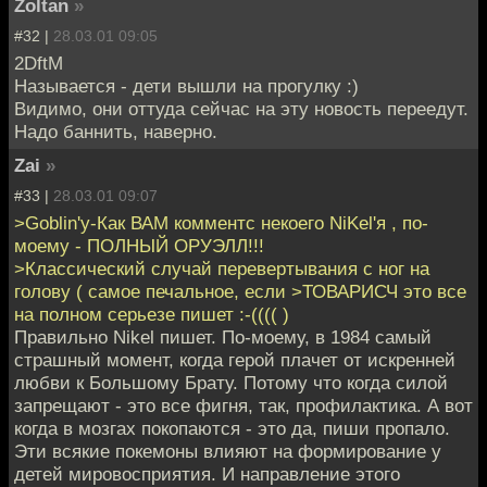
Zoltan
»
#32 |
28.03.01 09:05
2DftM
Называется - дети вышли на прогулку :)
Видимо, они оттуда сейчас на эту новость переедут.
Надо баннить, наверно.
Zai
»
#33 |
28.03.01 09:07
>Goblin'у-Как ВАМ комментс некоего NiKel'я , по-
моему - ПОЛНЫЙ ОРУЭЛЛ!!!
>Классический случай перевертывания с ног на
голову ( самое печальное, если >ТОВАРИСЧ это все
на полном серьезе пишет :-(((( )
Правильно Nikel пишет. По-моему, в 1984 самый
страшный момент, когда герой плачет от искренней
любви к Большому Брату. Потому что когда силой
запрещают - это все фигня, так, профилактика. А вот
когда в мозгах покопаются - это да, пиши пропало.
Эти всякие покемоны влияют на формирование у
детей мировосприятия. И направление этого