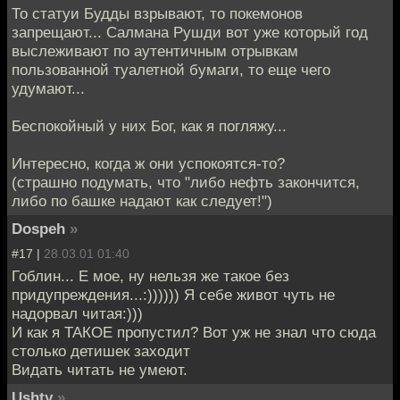
То статуи Будды взрывают, то покемонов
запрещают... Салмана Рушди вот уже который год
выслеживают по аутентичным отрывкам
пользованной туалетной бумаги, то еще чего
удумают...
Беспокойный у них Бог, как я погляжу...
Интересно, когда ж они успокоятся-то?
(страшно подумать, что "либо нефть закончится,
либо по башке надают как следует!")
Dospeh
»
#17 |
28.03.01 01:40
Гоблин... Е мое, ну нельзя же такое без
придупреждения...:)))))) Я себе живот чуть не
надорвал читая:)))
И как я ТАКОЕ пропустил? Вот уж не знал что сюда
столько детишек заходит
Видать читать не умеют.
Ushty
»