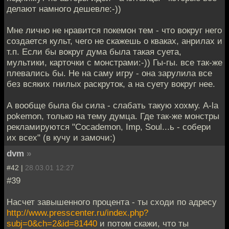
делают намного дешевле:-))
Мне лично не нравится покемон тем - что вокруг него
создается культ, чего не скажешь о кваках, анрилах и
т.п. Если бы вокруг дума была такая суета,
мультики, карточки с монстрами:-)) Гы-гы. все так-же
плевались бы. Не на саму игру - она зарулила все
без всяких гнилых раскруток, а на суету вокруг нее.
А вообще была бы сила - слабать такую хохму. A-la
pokemon, только на тему думца. Где так-же монстры
рекламируются "Cocademon, Imp, Soul...ь - собери
их всех" (в кучу и замочи:)
dvm
»
#42 |
28.03.01 12:27
#39
Насчет завышенного процента - ты сходи по адресу
http://www.presscenter.ru/index.php?
subj=0&ch=2&id=81440
и потом скажи, что ты