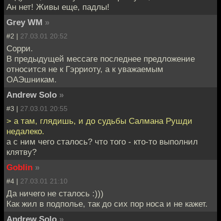
Ан нет! Живы еще, падлы!
Grey WM
»
#2 |
27.03.01 20:52
Сорри.
В предыдущей мессаге последнее предложение
относится не к Гэрриоту, а к уважаемым
ОАЭшникам.
Andrew Solo
»
#3 |
27.03.01 20:55
> а там, глядишь, и до судьбы Салмана Рушди
недалеко.
а с ним чего сталось? что того - кто-то выполнил
клятву?
Goblin
»
#4 |
27.03.01 21:10
Да ничего не сталось :)))
Как жил в подполье, так до сих пор носа и не кажет.
Andrew Solo
»