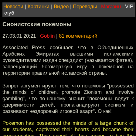
Новости
|
Картинки
|
Видео
|
Переводы
|
Магазин
|
VIP
клуб
Сионистские покемоны
27.03.01 20:21
|
Goblin
|
81 комментарий
Associated Press сообщает, что в Объединенных
Арабских Эмиратах высшими исламскими
руководителями издан спецэдикт (называется фатва),
запрещающий богомерзкую игру в покемонов на
территории правильной исламской страны.
Запрет аргументируют тем, что покемоны "possessed
the minds of children, promote Zionism and involve
gambling", что по-нашему значит "покемоны ведут к
одержимости детей, пропагандируют сионизм и
развивают нездоровый игровой азарт". О как!
Pokemon has possessed the minds of a large chunk of
our students, captivated their hearts and became their
preoccupation. They spend all their money to buy the