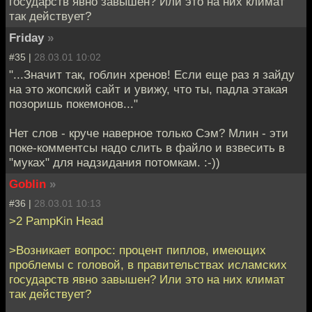
государств явно завышен? Или это на них климат
так действует?
Friday
»
#35 |
28.03.01 10:02
"...Значит так, гоблин хренов! Если еще раз я зайду
на это жопский сайт и увижу, что ты, падла этакая
позоришь покемонов..."
Нет слов - круче наверное только Сэм? Млин - эти
поке-комментсы надо слить в файло и взвесить в
"муках" для надзидания потомкам. :-))
Goblin
»
#36 |
28.03.01 10:13
>2 PampKin Head
>Возникает вопрос: процент пиплов, имеющих
проблемы с головой, в правительствах исламских
государств явно завышен? Или это на них климат
так действует?