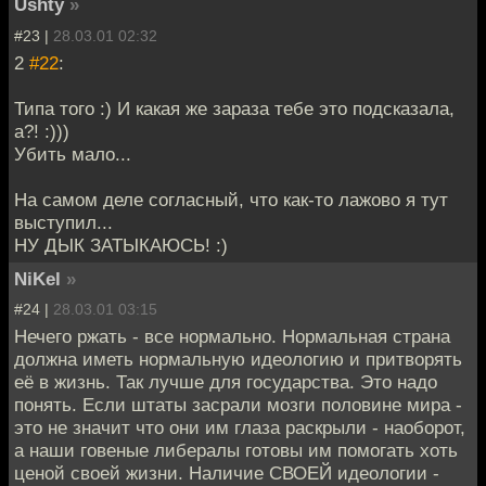
Ushty
»
#23 |
28.03.01 02:32
2
#22
:
Типа того :) И какая же зараза тебе это подсказала,
а?! :)))
Убить мало...
На самом деле согласный, что как-то лажово я тут
выступил...
НУ ДЫК ЗАТЫКАЮСЬ! :)
NiKel
»
#24 |
28.03.01 03:15
Нечего ржать - все нормально. Нормальная страна
должна иметь нормальную идеологию и притворять
её в жизнь. Так лучше для государства. Это надо
понять. Если штаты засрали мозги половине мира -
это не значит что они им глаза раскрыли - наоборот,
а наши говеные либералы готовы им помогать хоть
ценой своей жизни. Наличие СВОЕЙ идеологии -