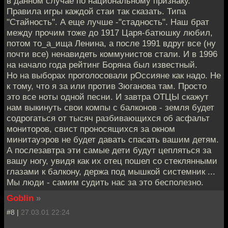
в данном случае по национальному признаку.
Правила игры каждой стаи так сказать. Типа
"Стайность". А еще лучше -"стадность". Наш брат
между прочим тоже до 1917 Царя-батюшку любил,
потом то_а_ища Ленина, а после 1991 вдруг все (ну
почти все) ненавидеть коммунистов стали. И в 1996
на начало года рейтинг Боряна был известный.
Но на выборах проголосовали рОссияне как надо. Не
к тому, что я за или против Зюганова там. Просто
это все ноты одной песни. И завтра ОТЦЫ скажут
нам выкинуть свои компы с балконов - земля будет
содрогаться от тысяч разбивающихся об асфальт
мониторов, свист проносящихся за окном
минитауэров не будет давать спасать вашим детям.
А послезавтра эти самые дети будут цепляться за
вашу ногу, увидя как их отец пошел со стеклянными
глазами к балкону, держа под мышкой системник ...
Мы люди - самим судить нас за это бесполезно.
Goblin
»
#8 |
27.03.01 22:24