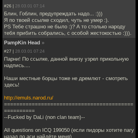
#26 |
28.03.01 07:14
Блин, Гоблин, предупреждать надо... :)))
Я по твоей ссылке сходил, чуть не умер :).
PS Тебе страшно не было :)? А то столько народу
тебя прибить собрались, с особой жестокостью :))).
PampKin Head
»
#27 |
28.03.01 07:24
Парни! По ссылке, данной внизу узрел прикольную
надпись....
Наши местные борцы тоже не дремлют - смотреть
здесь!
http://emuls.narod.ru/
==========================================
==========
--Fucked by DaLi (non clan team)--
All questions on ICQ 199050 (если пидоры хотите пагу
назад по аси найдёте меня)