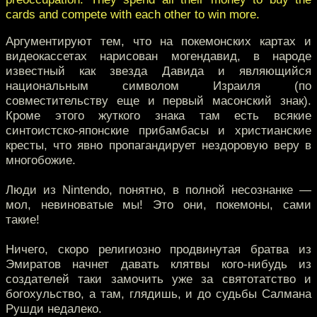
cards and compete with each other to win more.
Аргументируют тем, что на покемонских картах и
видеокассетах нарисован могендавид, в народе
известный как звезда Давида и являющийся
национальным символом Израиля (по
совместительству еще и первый масонский знак).
Кроме этого жуткого знака там есть всякие
синтоистско-японские прибамбасы и христианские
кресты, что явно пропагандирует нездоровую веру в
многобожие.
Люди из Nintendo, понятно, в полной несознанке —
мол, невиноватые мы! Это они, покемоны, сами
такие!
Ничего, скоро религиозно продвинутая братва из
Эмиратов начнет давать клятвы кого-нибудь из
создателей таки замочить уже за святотатство и
богохульство, а там, глядишь, и до судьбы Салмана
Рушди недалеко.