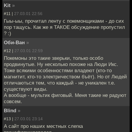
Kit
»
#11 |
27.03.01 22:56
Гыы-ыы, прочитал ленту с покемонщиками - до сих
пор тащусь. Как же я ТАКОЕ обсуждение пропустил
? :)
Оби-Ван
»
#12 |
27.03.01 22:59
Покемоны это такие зверьки, только особо
продвинутые. Ну несколько похоже на Люди Икс.
Тоже всякими особенностями владеют (кто-то
магнитит, кто-то электричеством бъёт). Но от Людей
отличаються тем, что каждый - не уникален т.е.
существуют виды.
А вообще - мультик фиговый. Меня такие не радуют
совсем.
Blind
»
#13 |
27.03.01 23:14
А сайт про наших местных слегка