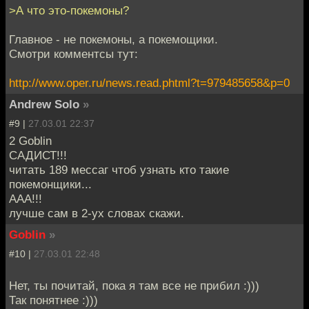
>А что это-покемоны?
Главное - не покемоны, а покемощики.
Смотри комментсы тут:
http://www.oper.ru/news.read.phtml?t=979485658&p=0
Andrew Solo
»
#9 |
27.03.01 22:37
2 Goblin
САДИСТ!!!
читать 189 мессаг чтоб узнать кто такие
покемонщики...
ААА!!!
лучше сам в 2-ух словах скажи.
Goblin
»
#10 |
27.03.01 22:48
Нет, ты почитай, пока я там все не прибил :)))
Так понятнее :)))