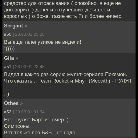
средство для отсасывания ( спокойно, я еще не
договорил :) денег из отупевших детишек и
взрослых ( о боже, такие есть ?) и более ничего.
Sergant
»
#50 |
28.03.01 23:28
Вы еще телепузиков не видели!
:)))))
Gila
»
#51 |
28.03.01 23:48
Видел я как-то раз серию мульт-сериала Покемон.
Что сказать... Team Rocket и Мяут (Meowth) - РУЛЯТ.
:-)
Othes
»
#52 |
29.03.01 01:34
Нее, рулят Барт и Гомер ;)
Симпсоны.
Вот только про Б&Б - не надо.