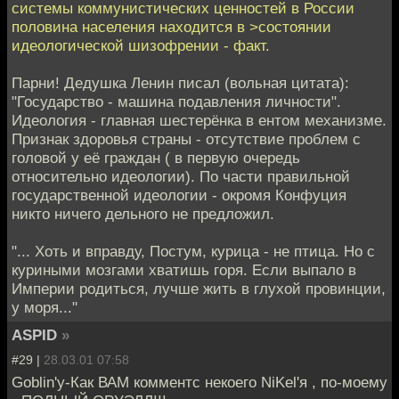
системы коммунистических ценностей в России
половина населения находится в >состоянии
идеологической шизофрении - факт.
Парни! Дедушка Ленин писал (вольная цитата):
"Государство - машина подавления личности".
Идеология - главная шестерёнка в ентом механизме.
Признак здоровья страны - отсутствие проблем с
головой у её граждан ( в первую очередь
относительно идеологии). По части правильной
государственной идеологии - окромя Конфуция
никто ничего дельного не предложил.
"... Хоть и вправду, Постум, курица - не птица. Но с
куриными мозгами хватишь горя. Если выпало в
Империи родиться, лучше жить в глухой провинции,
у моря..."
ASPID
»
#29 |
28.03.01 07:58
Goblin'у-Как ВАМ комментс некоего NiKel'я , по-моему