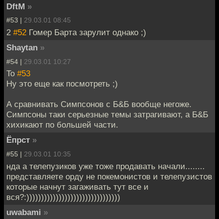
DftM
»
#53 |
29.03.01 08:45
2
#52
Гомер Барта зарулит однако ;)
Shaytan
»
#54 |
29.03.01 10:27
To
#53
Ну это еще как посмотреть ;)
А сравнивать Симпсонов с Б&Б вообще негоже.
Симпсоны таки серьезные темы затрагивают, а Б&Б
хихикают по большей части.
Ёпрст
»
#55 |
29.03.01 10:35
нда а телепузиков уже тоже продавать начали........
представляете орду не покемонистов и телепузистов
которые начнут загаживать тут все и
вся?:))))))))))))))))))))))))))))))))
uwabami
»