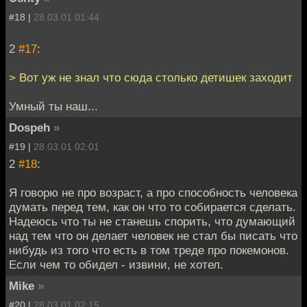
#18 |
28.03.01 01:44
2
#17
:
> Вот уж не знал что сюда столько детишек заходит
Умный ты наш...
Dospeh
»
#19 |
28.03.01 02:01
2
#18
:
Я говорю не про возраст, а про способность человека
думать перед тем, как он что то собирается сделать.
Надеюсь что ты не станешь спорить, что думающий
над тем что он делает человек не стал бы писать что
нибудь из того что есть в том треде про покемонов.
Если чем то обидел - извини, не хотел.
Mike
»
#20 |
28.03.01 02:15