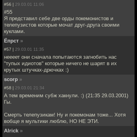
#56 |
29.03.01 11:06
#55
Я представил себе две орды покемонистов и
телепузистов которые мочат друг-друга своими
куклами.
Ёпрст
»
#57 |
29.03.01 11:35
неееет они сначала попытаются загнобить нас
"тупых идиотов" которые ничего не шарят в их
крутых штучках-дрючках :)
scorp
»
#58 |
29.03.01 21:34
А тем временим субж хакнули. :) (21:35 29.03.2001)
Гы.
Смерть телепузикам! Ну и покемонам тоже... Хотя
вобще я мультики люблю, НО НЕ ЭТИ.
Alrick
»