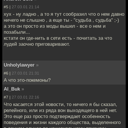
#5 |
27.03.01 21:14
хух - ну ладно , а то я тут сообразил что о нем давно
ничего не слышно , а еще ты - "судьба , судьба" ;-)
а это он просто из моды вышел - все о нем и
позабыли...
кстати он где-нить в сети есть - почитать за что
лудей заочно приговаривают.
Unholylawyer
»
#6 |
27.03.01 21:31
А что это-покемоны?
Al_Buk
»
#7 |
27.03.01 22:16
Что касается этой новости, то ничего я бы сказал,
релейного, или из ряда вон выходящего в ней нет.
Это еще раз просто подтверждает особенность
поведения и жизни каждого общества, выделенного