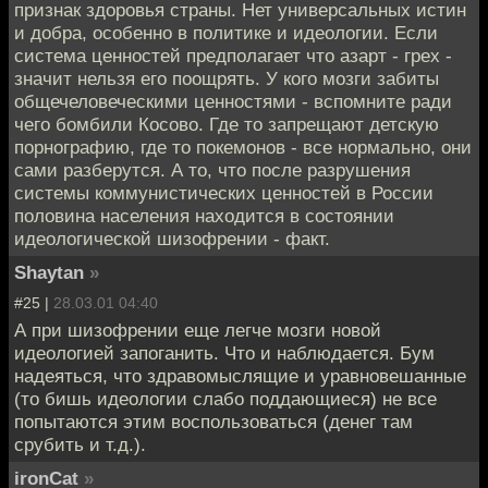
признак здоровья страны. Нет универсальных истин
и добра, особенно в политике и идеологии. Если
система ценностей предполагает что азарт - грех -
значит нельзя его поощрять. У кого мозги забиты
общечеловеческими ценностями - вспомните ради
чего бомбили Косово. Где то запрещают детскую
порнографию, где то покемонов - все нормально, они
сами разберутся. А то, что после разрушения
системы коммунистических ценностей в России
половина населения находится в состоянии
идеологической шизофрении - факт.
Shaytan
»
#25 |
28.03.01 04:40
А при шизофрении еще легче мозги новой
идеологией запоганить. Что и наблюдается. Бум
надеяться, что здравомыслящие и уравновешанные
(то бишь идеологии слабо поддающиеся) не все
попытаются этим воспользоваться (денег там
срубить и т.д.).
ironCat
»