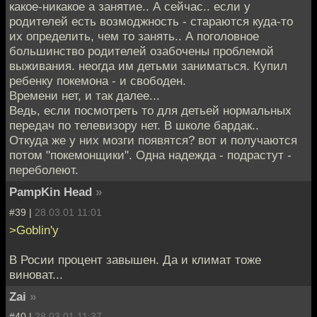
какое-никакое а занятие.. А сейчас.. если у
родителей есть возмоджность - стараются куда-то
их определить, чем то занять.. А поголовное
большинство родителей озабочены проблемой
выживания. неогда им детьми заниматься. Купил
ребенку покемона - и свободен.
Времени нет, и так далее...
Ведь, если посмотреть то для детьей нормальных
передач по телевизору нет. В школе бардак..
Откуда же у них мозги появятся? вот и получаются
потом "покемонщики". Одна надежда - подрастут -
переболеют.
PampKin Head
»
#39 |
28.03.01 11:01
>Goblin'у
В Росии процент завышен. Да и климат тоже
виноват...
Zai
»
#40 |
28.03.01 11:37