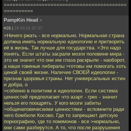
==========================================
==========
PampKin Head
»
#28 |
28.03.01 07:37
>Нечего ржать - все нормально. Нормальная страна
должна иметь нормальную идеологию и притворять
её в жизнь. Так лучше для государства. >Это надо
понять. Если штаты засрали мозги половине мира -
это не значит что они им глаза раскрыли - наоборот,
а наши говеные либералы >готовы им помогать хоть
ценой своей жизни. Наличие СВОЕЙ идеологии -
признак здоровья страны. Нет универсальных истин
и добра, о
>собенно в политике и идеологии. Если система
ценностей предполагает что азарт - грех - значит
нельзя его поощрять. У кого мозги забиты
>общечеловеческими ценностями - вспомните ради
чего бомбили Косово. Где то запрещают детскую
порнографию, где то покемонов - все >нормально,
они сами разберутся. А то, что после разрушения