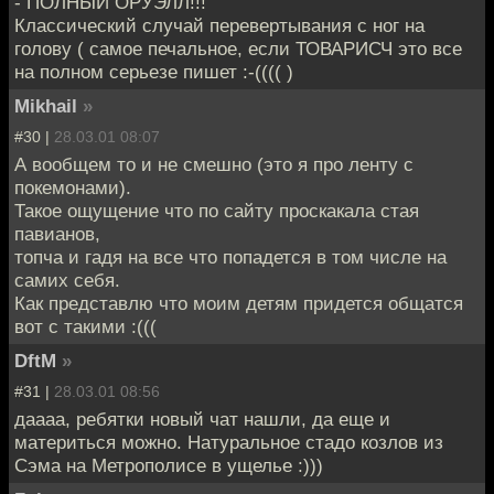
- ПОЛНЫЙ ОРУЭЛЛ!!!
Классический случай перевертывания с ног на
голову ( самое печальное, если ТОВАРИСЧ это все
на полном серьезе пишет :-(((( )
Mikhail
»
#30 |
28.03.01 08:07
А вообщем то и не смешно (это я про ленту с
покемонами).
Такое ощущение что по сайту проскакала стая
павианов,
топча и гадя на все что попадется в том числе на
самих себя.
Как представлю что моим детям придется общатся
вот с такими :(((
DftM
»
#31 |
28.03.01 08:56
даааа, ребятки новый чат нашли, да еще и
материться можно. Натуральное стадо козлов из
Сэма на Метрополисе в ущелье :)))