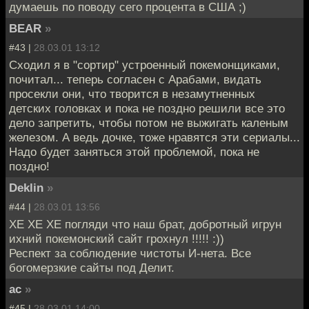
думаешь по поводу сего процента в США ;)
BEAR
»
#43 |
28.03.01 13:12
Сходил я в "сортир" устроенный покемонщиками,
почитал... теперь согласен с Арабами, видать
просекли они, что творится в незамутненных
детских головках и пока не поздно решили все это
дело запретить, чтобы потом не выжигать каленым
железом. А ведь дочке, тоже нравятся эти сериалы...
Надо будет заняться этой проблемой, пока не
поздно!
Deklin
»
#44 |
28.03.01 13:56
ХЕ ХЕ ХЕ погляди что наш брат, добротный игрун
ихний покемонский сайт грохнул !!!!! :))
Респект за соблюдение чистоты И-нета. Все
богомерзкие сайты под Делит.
ac
»
#45 |
28.03.01 14:00