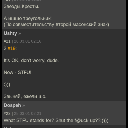
Звёзды.Кресты.
А ишшо треугольник!
(По совместительству второй масонский знак)
Ushty
»
#21 |
28.03.01 02:16
2
#19
:
It's OK, don't worry, dude.
Now - STFU!
:)))
Звыняй, ежели шо.
Dospeh
»
#22 |
28.03.01 02:21
What STFU stands for? Shut the f@uck up??:))))