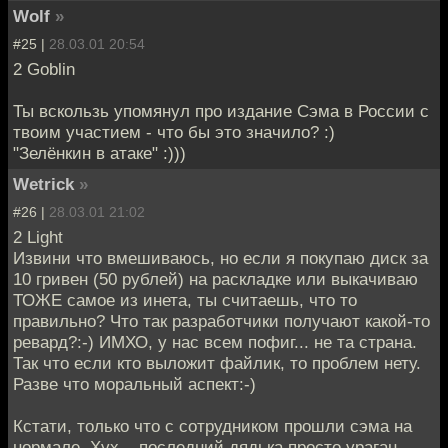
Wolf
»
#25 |
28.03.01 20:54
2 Goblin
Ты вскользь упомянул про издание Сэма в России с
твоим участием - что бы это значило? :)
"Зелёнкин в атаке" :)))
Wetrick
»
#26 |
28.03.01 21:02
2 Light
Извини что вмешиваюсь, но если я покупаю диск за
10 гривен (50 рублей) на раскладке или выкачиваю
ТОЖЕ самое из инета, ты считаешь, что то
правильно? Что так разработчики получают какой-то
ревард?:-) ИМХО, у нас всем пофиг... не та страна.
Так что если кто выложит файлик, то проблем нету.
Разве что моральный аспект:-)
Кстати, только что с сотрудником прошли сэма на
нормале. Хух... последний дядька просто ураган.