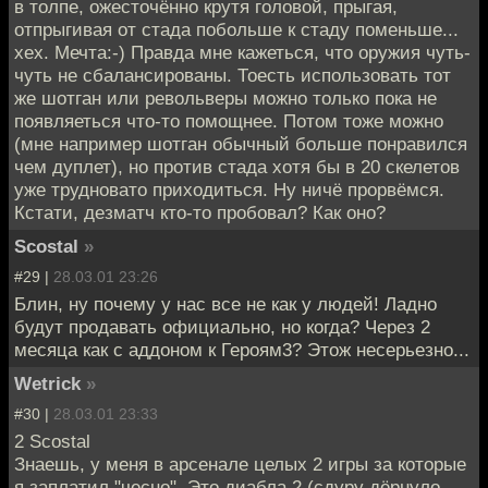
в толпе, ожесточённо крутя головой, прыгая,
отпрыгивая от стада побольше к стаду поменьше...
хех. Мечта:-) Правда мне кажеться, что оружия чуть-
чуть не сбалансированы. Тоесть использовать тот
же шотган или револьверы можно только пока не
появляеться что-то помощнее. Потом тоже можно
(мне например шотган обычный больше понравился
чем дуплет), но против стада хотя бы в 20 скелетов
уже трудновато приходиться. Ну ничё прорвёмся.
Кстати, дезматч кто-то пробовал? Как оно?
Scostal
»
#29 |
28.03.01 23:26
Блин, ну почему у нас все не как у людей! Ладно
будут продавать официально, но когда? Через 2
месяца как с аддоном к Героям3? Этож несерьезно...
Wetrick
»
#30 |
28.03.01 23:33
2 Scostal
Знаешь, у меня в арсенале целых 2 игры за которые
я заплатил "чесно". Это диабла 2 (сдуру дёрнуло