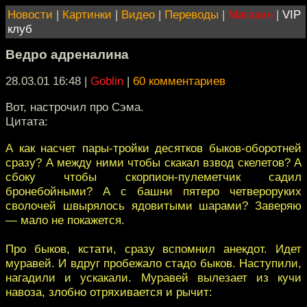
Новости
|
Картинки
|
Видео
|
Переводы
|
Магазин
|
VIP
клуб
Ведро адреналина
28.03.01 16:48
|
Goblin
|
60 комментариев
Вот, настрочил про Сэма.
Цитата:
А как насчет пары-тройки десятков быков-оборотней
сразу? А между ними чтобы скакал взвод скелетов? А
сбоку чтобы скорпион-пулеметчик садил
бронебойными? А с башни пятеро четвероруких
сволочей швырялось ядовитыми шарами? Заверяю
— мало не покажется.
Про быков, кстати, сразу вспомнил анекдот. Идет
муравей. И вдруг пробежало стадо быков. Наступили,
нагадили и ускакали. Муравей вылезает из кучи
навоза, злобно отряхивается и рычит: