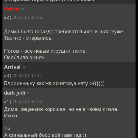
Goblin
»
#2 |
28.03.01 17:09
Демка была гораздо требовательнее и шла хуже.
Так что - старались.
Потом - все новые игрушки такие.
Особливо экшен.
Arrival
»
#3 |
28.03.01 17:17
Блиииннн,ну как же хочется,а нету :-((((((
dark jedi
»
#4 |
28.03.01 17:23
Дима, рецензия хорошая, но не в твоём стиле.
Имхо.
зы
А финальный босс всё таки гад :)