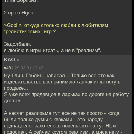
Типа сюрприз.
2 npoxuHgeu
>Goblin, откуда столько любви к любителям
"релистических" игр ?
Задолбали.
я люблю в игры играть, а не в "реализм".
KAO
»
#48 |
29.03.01 12:43
Ну блин, Гоблин, написал... Только все это как
издевательство воспринимаю так как игры нету в
продаже...
Я уже всех продавцов в ларьках по дороге на работу
достал...
А насчет реализьма тут все не так просто - когда
были только думы с кваками - это народу
поднадоело, захотелось новенького - а тут HL и
подоспел. А сейчас кругом реализм, а мяса нету -