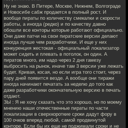
Ну не знаю. В Питере, Москве, Нижнем, Волгограде
и Новосибе сабж продается в полный рост. И
вообще пираты по количеству смекалки и скорости
работы, а иногда (редко) и по качеству давно
обошли все конторы которые работают официально.
Они даже патчи на свои пиратские версии делают
иногда лучше чем разработчики. И еще у них
конкуренция жестокая - официальный локализатор
может сидеть и плевать в потолок, он один. А
пиратов много, им надо через 2 дня гамезу
выбросить на рынок, иначе там 3 версии уже лежать
будет. Кривая, косая, но если игра того стоит, через
пару дней появится везде. А вообще они тиражи
иногда начинают печатать за неделю до того как
даже разработчики окончательную версию в печать
отдают.
ЗЫ : Я не хочу сказать что это хорошо, но по моему
мнению наши отечественные пираты по части
локализации в сверхкороткие сроки дадут фору в
100 очков вперед любой, самой продвинутой
конторе. Если бы их еще не поджимали сроки и не