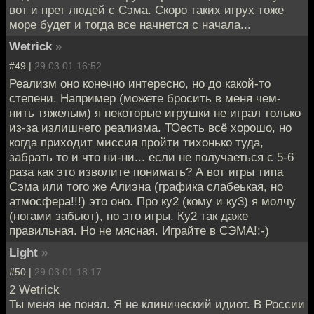
вот и прет людей с Cэма. Скоро таких игрух тоже
море будет и тогда все начнется с начала...
Wetrick
»
#49 |
29.03.01 16:52
Реализм оно конечно интересно, но до какой-то
степени. Например (можете бросить в меня чем-
нить тяжелым) я некоторые игрушки не играл только
из-за излишнего реализма. ТОесть всё хорошо, но
когда приходит миссия пройти тихонько туда,
забрать то и что ни-ни... если не получаеться с 5-6
раза как это изволите понимать? А вот игры типа
Сэма или того же Алиэна (графика слабеькая, но
атмосфера!!!) это оно. Про ку2 (кому и ку3) я молчу
(ногами забьют), но это игры. Ку2 так даже
правильная. Но не мясная. Играйте в СЭМА!:-)
Light
»
#50 |
29.03.01 18:17
2 Wetrick
Ты меня не понял. Я не клинический идиот. В России