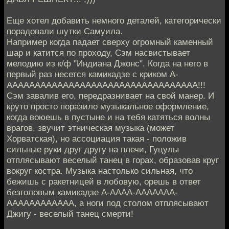
Еще хотел добавить немного деталей, категорически
порадовали шутки Самуила.
Например когда падает сверху огромный каменный
шар и катится по проходу, Сэм насвистывает
мелодию из к/ф "Индиана Джонс". Когда на него в
первый раз несется камикадзе с криком А-
АААААААААААААААААААААААААААААААААА!!!
Сэм завалив его, передразнивает на свой манер. И
круто просто поразило музыкальное оформление,
когда воюешь в пустыне и на тебя катяться волны
врагов, звучит этническая музыка (может
Хорватская), но ассоциация такая - положив
сильные руки друг другу на плечи, Гуцулы
отплясывают веселый танец в горах, образовав круг
вокруг костра. Музыка настолько сильная, что
бежишь с ракетницей в лобовую, орешь в ответ
безголовым камикадзе А-АААА-ААААААА-
АААААААААААА, а ноги под столом отплясывают
Джигу - веселый танец смерти!