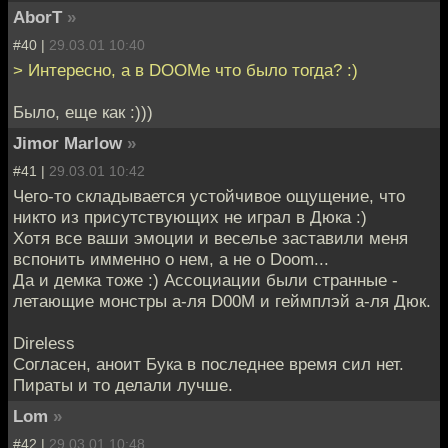
AborT
»
#40 |
29.03.01 10:40
> Интересно, а в DOOMе что было тогда? :)
Было, еще как :)))
Jimor Marlow
»
#41 |
29.03.01 10:42
Чего-то складывается устойчивое ощущение, что
никто из присутствующих не играл в Дюка :)
Хотя все ваши эмоции и веселье заставили меня
вспонить имменно о нем, а не о Doom...
Да и демка тоже :) Ассоциации были странные -
летающие монстры а-ля D00M и геймплэй а-ля Дюк.
Direless
Согласен, аноит Бука в последнее время сил нет.
Пираты и то делали лучше.
Lom
»
#42 |
29.03.01 10:48