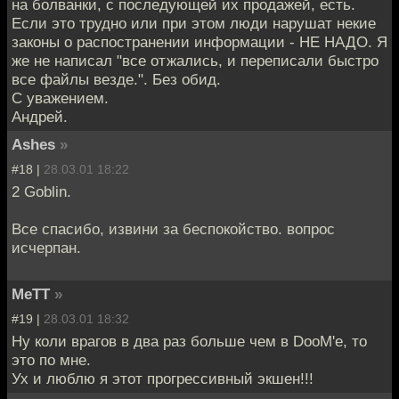
на болванки, с последующей их продажей, есть.
Если это трудно или при этом люди нарушат некие
законы о распостранении информации - НЕ НАДО. Я
же не написал "все отжались, и переписали быстро
все файлы везде.". Без обид.
С уважением.
Андрей.
Ashes
»
#18 |
28.03.01 18:22
2 Goblin.
Все спасибо, извини за беспокойство. вопрос
исчерпан.
MeTT
»
#19 |
28.03.01 18:32
Ну коли врагов в два раз больше чем в DooM'е, то
это по мне.
Ух и люблю я этот прогрессивный экшен!!!