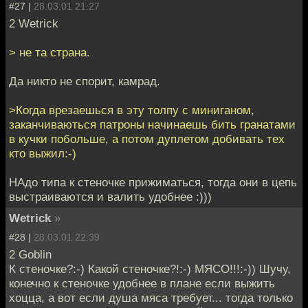
#27 |
28.03.01 21:27
2 Wetrick
> не та страна.
Да никто не спорит, камрад.
>Когда врезаешься в эту толпу с миниганом,
заканчиваються патроны начинаешь бить гранатами
в кучки побольше, а потом дуплетом добивать тех
кто выжил:-)
НАдо типа к стеночке прижиматься, тогда они в цепь
выстраиваются и валить удобнее :)))
Wetrick
»
#28 |
28.03.01 22:39
2 Goblin
К стеночке?:-) Какой стеночке?!:-) МЯСО!!!:-)) Шучу,
конечно к стеночке удобнее в плане если выжить
хоцца, а вот если душа мяса требует... тогда только