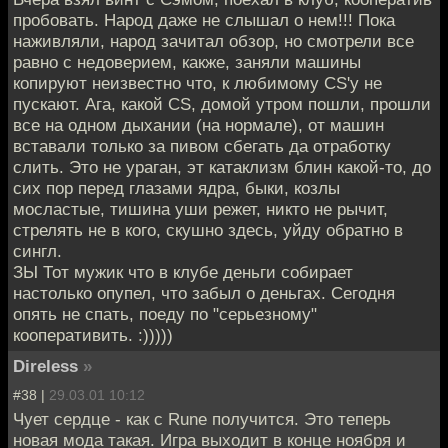
пробовать. Народ даже не слышал о нем!!! Пока
наживляли, народ зачитал обзор, но смотрели все
равно с недоверием, какже, заняли машины
копируют неизвестно что, к любимому CS'у не
пускают. Ага, какой CS, домой утром пошли, прошли
все на одном дыхании (на нормале), от машин
вставали только за пивом сбегать да отработку
слить. Это не ураган, эт катаклизм блин какой-то, до
сих пор перед глазами ядра, быки, козлы
мосластые, тишина уши режет, никто не рычит,
стрелять не в кого, скушно здесь, уйду обратно в
сингл.
ЗЫ Тот мужик что в клубе деньги собирает
настолько опупел, что забыл о деньгах. Сегодня
опять не спать, поеду по "серьезному"
кооперативить. :)))))
Direless
»
#38 |
29.03.01 10:12
Чует сердце - как с Rune получится. Это теперь
новая мода такая. Игра выходит в конце ноября и