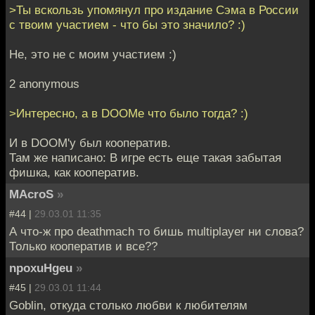
>Ты вскользь упомянул про издание Сэма в России
с твоим участием - что бы это значило? :)
Не, это не с моим участием :)
2 anonymous
>Интересно, а в DOOMе что было тогда? :)
И в DOOM'у был кооператив.
Там же написано: В игре есть еще такая забытая
фишка, как кооператив.
MAcroS
»
#44 |
29.03.01 11:35
А что-ж про deathmach то бишь multiplayer ни слова?
Только кооператив и все??
npoxuHgeu
»
#45 |
29.03.01 11:44
Goblin, откуда столько любви к любителям