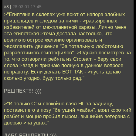
#8 |
28.03.01 17:45
>"Египтяне в склепах уже воют от напора злобных
пришельцев и следом за ними - >разъяренных
избавителей от межпланетной заразы. Лично меня
эта египетская >тема достала настолько, что
возникло острое желание организовать и
>возглавить движение "За тотальную лоботомию
разработчиков-египтофилов". >Однако посмотрев на
то, что сотворили ребята из Croteam - беру свои
слова >взад и признаю полную в данном вопросе
неправоту. Если делать ВОТ ТАК - >пусть делают
сколько угодно, буду только рад."
РЕШПЕКТ!!! ;)))
>"И только Сэм спокойно взял HL за задницу,
поставил его в позу "бегущий >кабан", взял короткий
разбег и мощно пробил пыром, вышибив ветерана с
дверью >на ушах."
ДАБЛ РЕШПЕКТ!!! ;)))