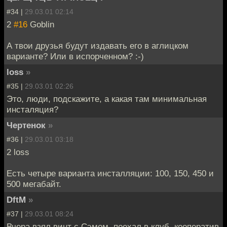
#34 |
29.03.01 02:14
2
#16
Goblin
А твои друзья будут издавать его в аглицком
варианте? Или в испорченном? :-)
loss
»
#35 |
29.03.01 02:26
Это, люди, подскажите, а какая там минимальная
инсталяция?
Чертенок
»
#36 |
29.03.01 03:18
2 loss
Есть четыре варианта инсталляции: 100, 150, 450 и
500 мегабайт.
DftM
»
#37 |
29.03.01 08:24
Вчера взял винт с Сэмом, поехал в клуб, кооператив