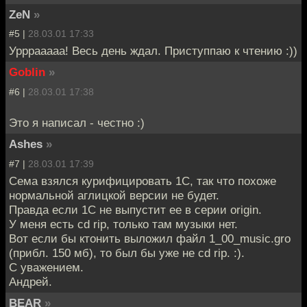
ZeN
»
#5 |
28.03.01 17:33
Урррааааа! Весь день ждал. Приступпаю к чтению :))
Goblin
»
#6 |
28.03.01 17:38
Это я написал - честно :)
Ashes
»
#7 |
28.03.01 17:39
Сема взялся курифицировать 1С, так что похоже
нормальной аглицкой версии не будет.
Правда если 1С не выпустит ее в серии origin.
У меня есть cd rip, только там музыки нет.
Вот если бы ктонить выложил файл 1_00_music.gro
(прибл. 150 мб), то был бы уже не cd rip. :).
С уважением.
Андрей.
BEAR
»