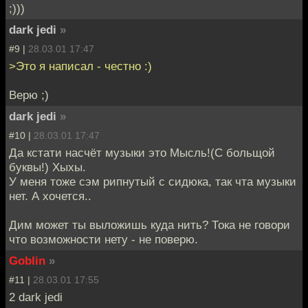
;)))
dark jedi
»
#9 |
28.03.01 17:47
>Это я написал - честно :)
Верю ;)
dark jedi
»
#10 |
28.03.01 17:47
Да кстати насчёт музыки это Мысль!(С больщой
буквы!) Хыхы.
У меня тоже сэм рипнутый с сидюка, так чта музыки
нет. А хочется..
Дим может ты выложишь куда нить? Тока не говори
что возможности нету - не поверю.
Goblin
»
#11 |
28.03.01 17:55
2 dark jedi