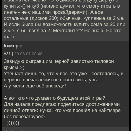
купить:-() и ку3 (наивно думал, что смогу играть в
инете - не с нашими провайдерами). А все
остальные (дисков 200) обычные, купленые за 2 у.е.
И если была бы возможность купить сэма за 20 или
2 у.е. я бы взял за 2. Менталитет? Не знаю. Но это
факт.
kxмep
»
#31 |
29.03.01 00:48
Завидую сыгравшим чёрной завистью тыловой
крысы :-)
Утешает лишь то, что у вас это уже - состоялось, и
первого впечатления не повоторить, увы...
А у меня ещё всё впереди!
А вот кто что думает о будущем этой игры?
Для начала предлагаю поделиться достижениями
личной отваги: ну-ка, кто уже прошёл на найтмаре
без перезагрузок?
:-)))))))