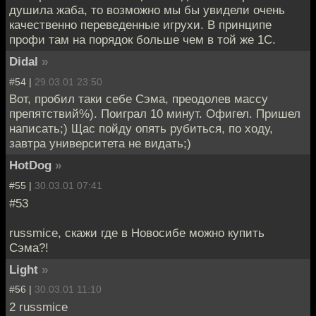
душила жаба, то возможно мы бы увидели очень
качественно переведенные игрухи. В принципе
профи там на порядок больше чем в той же 1С.
Didal
»
#54 |
29.03.01 23:50
Вот, пробил таки себе Сэма, преодолев массу
препятствий%). Поиграл 10 минут. Офигел. Пришел
написать;) Щас пойду опять рубиться, по ходу,
завтра университета не видать;)
HotDog
»
#55 |
30.03.01 07:41
#53
russmice, скажи где в Новосибе можно купить
Сэма?!
Light
»
#56 |
30.03.01 11:10
2 russmice