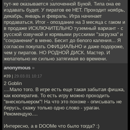
тут-же оказывается залоченной Букой. Типа она ее
издавать будет. У пиратов ее НЕТ. Проходит ноябрь,
декабрь, январь и февраль. Игра начинает
продаваться. Итог - опоздание на 3 месяца с гаком и
в продаже ИСКЛЮЧИТЕЛЬНО туземный вариант - с
русской озвучкой и корявыми русскими "загрузка" и
"сохранение" в меню. Бесит до белого каления... Я
согласен покупать ОФИЦИАЛЬНО и даже подороже,
чем у пиратов. НО РОДНОЙ ДИСК. Мастер. И
желательно не сильно затягивая во времени.
anonymous
»
#39 |
29.03.01 10:17
2 Goblin
....Мало того. В игре есть еще такая забытая фишка,
как кооператив. То есть игру можно проходить
"внесколькером"! На что это похоже - описывать не
берусь, скажу только одно слово - ураган.
Рекомендую....
Интересно, а в DOOMе что было тогда? :)