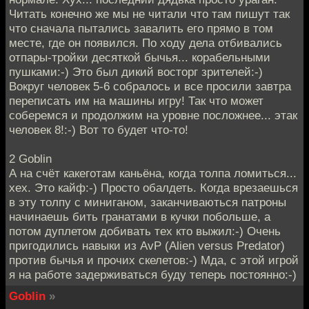
Читать конечно же мы не читали что там пишут так
что сначала пытались завалить его прямо в том
месте, где он появился. По ходу дела отбивались
отпары-тройки десяткой бычья... корабельными
пушками:-) Это был дикий восторг зрителей:-)
Вокруг человек 5-6 собралось и все просили завтра
переписать им на машины игру! Так что может
соберемся и продолжим на уровне посложнее... этак
человек 8!:-) Вот то будет что-то!
2 Goblin
А на счёт какеготам каньёна, когда толпа ломиться...
хех. Это кайф:-) Просто обалдеть. Когда врезаешься
в эту толпу с миниганом, заканчиваються патроны
начинаешь бить гранатами в кучки побольше, а
потом дуплетом добивать тех кто выжил:-) Очень
пригодились навыки из AvP (Alien versus Predator)
против бычья и прочих скелетов:-) Мда, с этой игрой
я на работе задерживаться буду теперь постоянно:-)
Goblin
»