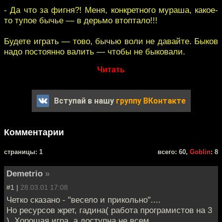
- Да что за фигня?! Меня, конкретного мураша, какое-
то тупое бычье — в дерьмо втоптало!!!
Будете играть — тово, бычью воли не давайте. Быков
надо постоянно валить — чтобы не быковали.
Читать
Вступай в нашу
группу ВКонтакте
Комментарии
cтраницы: 1
всего: 60,
Goblin
: 8
Demetrio
»
#1 |
28.03.01 17:08
Четко сказано - "весело и прикольно"....
Но ресурсов жрет, гадина( работа програмистов на 3
). Хорошая игра, а доступна не всем.