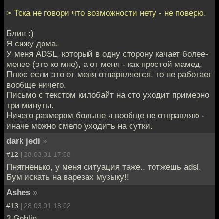
> Тока не говори что возможности нету - не поверю.
Блин :)
Я сижу дома.
У меня ADSL, который в одну сторону качает более-
менее (это ко мне), а от меня - как простой мамед.
Плюс если это от меня отпарвляется, то не работает
вообще ничего.
Письмо с текстом килобайт на сто уходит примерно
три минуты.
Ничего размером больше я вообще не отправляю -
иначе можно смело уходить на сутки.
dark jedi
»
#12 |
28.03.01 17:58
Пнятненько, у меня ситуация таже.. тотжешь adsl.
Бум искать на варезах музыку!!
Ashes
»
#13 |
28.03.01 18:02
2 Goblin