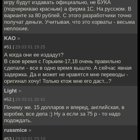
игру будут издавать официально, не БУКА
(подчеркиваю красным) а фирма 1С. На русском. В
варианте за 80 рублей. С этого разработчики точно
получат деньги. Учитывая, что это хорваты - весьма
неплохие.
KAO
»
#51 |
29.03.01 19:25
А когда они ее издадут?
В свое время с Горьким-17,18 очень правильно
сделали - все в одно время вышло. А сейчас явная
задержка. Да и может не нравятся мне переводы -
оригинал хочу! Только ктож мне его даст...?
Light
»
#52 |
29.03.01 20:41
Почему же. 15 долларов и вперед, английская, в
коробке, все дела :) Ну а если за 75 р - то надо
подождать.
russmice
»
#53 |
29.03.01 23:10