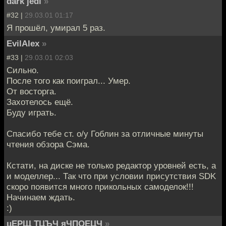
dark jedi
»
#32 |
29.03.01 01:17
Я прошёл, умирал 5 раз.
EvilAlex
»
#33 |
29.03.01 02:03
Сильно.
После того как поиграл... Умер.
От восторга.
Захотелось ещё.
Буду играть.
Спасибо тебе ст. о/у Гоблин за отличные минуты
чтения обзора Сэма.
Кстати, на диске не только редактор уровней есть, а
и моделлер... Так что при условии присутствия SDK
скоро появится много прикольных самоделок!!!
Начинаем ждать.
:)
цЕРЩ ТЦЪЧ яЧПОЕЦЧ
»