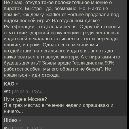
Не знаю, откуда такое положительное мнение о
пиратах. Быстро - да, возможно. Но. Никто не
помнит, как демку Soldier of Fortune продавали под
видом полной игры? На отдельном диске?
Русефекации - отдельная песня. С другой стороны
осутствие здоровой конкуренции среди легальных
издателей печально сказывается - тут и переводы
плохие, и сроки. Однако есть механизмы
воздействия на легального издателя, вплоть до
нажаловаться в главную контору. А с пиратами что
будешь делать? Заявы вроде "если диск на 90%
работоспособен, мы его обратно не берем". Не
нравиться - иди отсюда.
KAO
»
#57 |
30.03.01 15:04
Ну и где в Москве?
Я в трех местах в течении недели спрашиваю и
ничего...
Hideo
»
#58 |
30.03.01 16:09