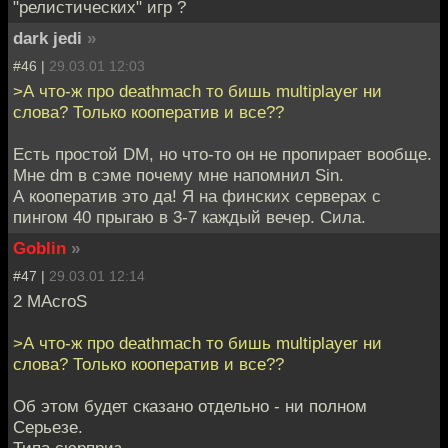
"релистических" игр ?
dark jedi
»
#46 |
29.03.01 12:03
>А что-ж про deathmach то бишь multiplayer ни
слова? Только кооператив и все??
Есть простой DM, но что-то он не пропирает вообще.
Мне dm в сэме почему мне напомнил Sin.
А кооператив это да! Я на финских серверах с
пингом 40 прыгаю в 3-7 каждый вечер. Сила.
Goblin
»
#47 |
29.03.01 12:14
2 MAcroS
>А что-ж про deathmach то бишь multiplayer ни
слова? Только кооператив и все??
Об этом будет сказано отдельно - ни полном
Серьезе.