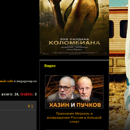
Видео
ный сайт
в megagroup.ru
всего: 24,
Goblin
: 3
# 1
Признание Меркель и
возвращение России в большой
спорт