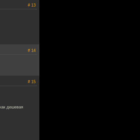
# 13
# 14
# 15
как дешевая