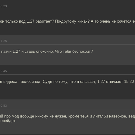
06:23
он только под 1.27 работает? По-другому никак? А то очень не хочется е
07:25
 патчи,1.27 и ставь спокойно. Что тебя беспокоит?
09:45
ня видюха - велосипед. Судя по тому, что я слышал, 1.27 отнимает 15-20
09:53
ый про мод вообще никому не нужен, кроме тебя и литтлби наверное, вед
перейдёт.