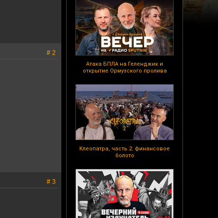
# 2
Атака БПЛА на Геленджик и
открытие Ормузского пролива
Клеопатра, часть 2: финансовое
болото
# 3