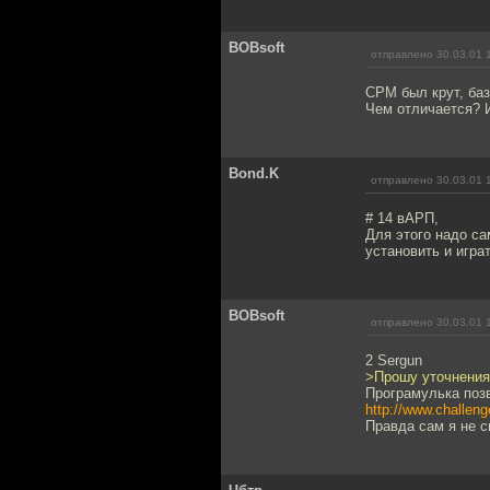
BOBsoft
отправлено 30.03.01 
CPM был крут, баз
Чем отличается? 
Bond.K
отправлено 30.03.01 
# 14 вАРП,
Для этого надо са
установить и играт
BOBsoft
отправлено 30.03.01 
2 Sergun
>Прошу уточнения:
Програмулька позв
http://www.challen
Правда сам я не с