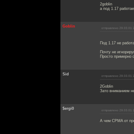
2goblin
а под 1.17 работа
Goblin
отправлено 29.03.01 
Под 1.17 не работа
Почту не игнориру
Просто примерно с
Sid
отправлено 29.03.01 
2Goblin
Зато вниманием не 
$ergi0
отправлено 29.03.01 
А чем CPMA от пр