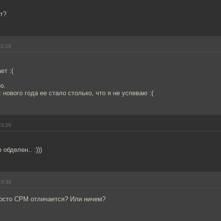
ет?
22:26
ет :(
ю.
 нового года ее стало столько, что я не успеваю :(
23:26
обделен.. :)))
23:36
осто CPM отличается? Или ничем?