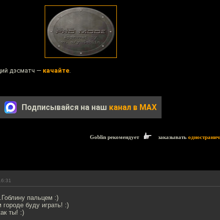
щий дэсматч —
качайте
.
Подписывайся на наш
канал в MAX
Goblin рекомендует
заказывать
одностранич
16:31
.Гоблину пальцем :)
 городе буду играть! :)
ак ты! :)