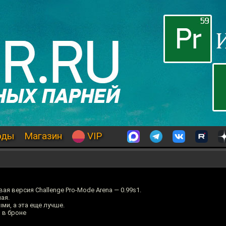
оды
Магазин
VIP
я версия Challenge Pro-Mode Arena — 0.99s1.
ая.
и, а эта еще лучше.
 в броне