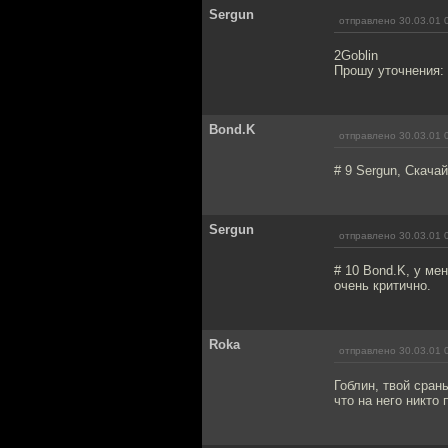
Sergun
отправлено 30.03.01 
2Goblin
Прошу уточнения: 
Bond.K
отправлено 30.03.01 
# 9 Sergun, Скачай
Sergun
отправлено 30.03.01 
# 10 Bond.K, у ме
очень критично.
Roka
отправлено 30.03.01 
Гоблин, твой сран
что на него никто 