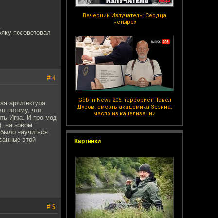
Вечерний Излучатель: Сердца
четырех
 Бяку посоветовал
# 4
Goblin News 205: террорист Павел
тая архитектура.
Дуров, смерть академика Зезина,
ко потому, что
масло из канализации
ыть Игра. И про-мод
), на новом
 было научиться
исанные этой
Картинки
# 5