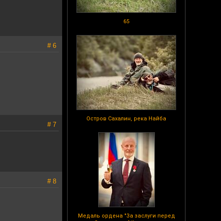
65
# 6
Остров Сахалин, река Найба
# 7
# 8
Медаль ордена "За заслуги перед