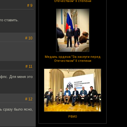
Отечеством" II степени
# 9
го ставить.
# 10
Медаль ордена "За заслуги перед
Отечеством" II степени
# 11
 фпс. Для меня это
# 12
ь сразу было ясно,
РВИО