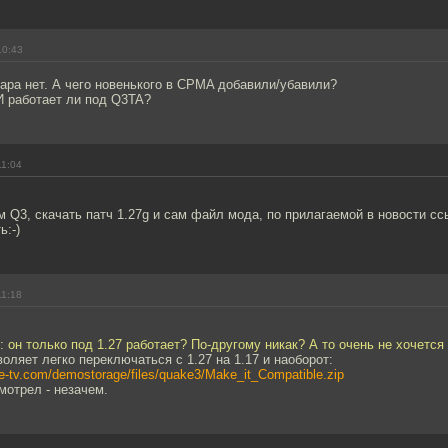
10:43
ара нет. А чего новенького в CPMA добавили/убавили?
И работает ли под Q3TA?
11:04
м Q3, скачать патч 1.27g и сам файл мода, по прилагаемой в новости сс
ь:-)
11:18
 он только под 1.27 работает? По-другому никак? А то очень не хочется 
оляет легко переключаться с 1.27 на 1.17 и наоборот:
ge-tv.com/demostorage/files/quake3/Make_it_Compatible.zip
мотрел - незачем.