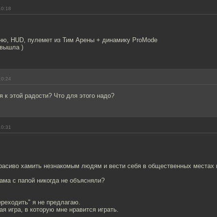
10:18
еню, HUD, пулемет из Тим Арены + динамику ProMode
 вышла )
10:24
я к этой радости? Что для этого надо?
10:31
расиво хамить незнакомым людям и вести себя в общественных местах 
ама с папой никогда не объясняли?
ереходить" я не предлагаю.
ая игра, в которую мне нравится играть.