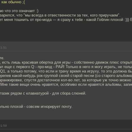
 как обычно ;(
ю что это означает :)
зарился, что "мы всегда в отвественности за тех, кого приручаем".
т меня тошнить от про-мода --- я сразу к тебе - какой Гоблин плохой :)))
21:51
те.
ь, есть лишь красивая обертка для игры - собственно движок плюс откры
л еще с первого Q - про-мод - РАЙ! Только в него я могу играть, не толь
 Q1, а только потому, что если и трачу время на игруху, то это должна б
репев какой-нибудь рок-группой своей старой песни (со старого альбома
аранжировке, спустя достаточное кол-во лет, за которые уж точно можно
. Мне такие вещи очень нравятся, особливо если нравятся альбомы, зап
тазик рядом с клавиатурой - для сбора слюней.
ельно плохой - совсем игнорирует почту.
21:59