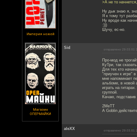
>А не то начнется,
Ну дык знаю я, зна
Я к тому тут разба
Ну вроде как начне
:)))
Шучу, ес-но.
Империя ножей
Sid
отправлено 29.03.01 
Про-мод не трогай
КуТри, так сказат
Для тех кто начина
"приучен к игре" в
мне напоминает пе
альбоме, в новой 
играть на гитарах
группой.
Качаю, подставив 
2MeTT
Магазин
А Goblin действит
ОПЕРМАЙКИ
aleXX
отправлено 29.03.01 