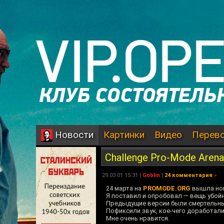
Картинки
Видео
Перев
Новости
Challenge Pro-Mode Arena
29.03.01 15:31 |
Goblin
|
24 комментария
»
24 марта на
PROMODE.ORG
вышла нова
Я поставил и опробовал — вещь убойн
Предыдущие версии были смертельным
Пофиксили звук, кое-чего доработали
Мне очень нравится.