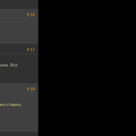
# 16
# 17
ылке. Всё
# 18
его ставить.