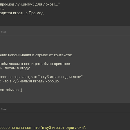
 про-мод лучше!Ку3 для лохов!..."
ты.
одится играть в Про-мод.
16:46
ние непонимания в отрыве от контекста:
чтобы лохам в нее играть было приятнее.
ь, лохам в угоду.
все не означает, что "в ку3 играют одни лохи".
, что в ку3 нельзя играть хорошо.
как обычно ;(
17:12
овсе не означает, что "в ку3 играют одни лохи".