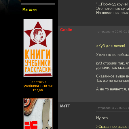
"...Про-мод круче!
Это неточные цита
Магазин
Но после них прих
Goblin
отправлено 29.03.01 
>Ку3 для лохов!
Уточняю во избежа
ку3 строили так, 
делали, так сказат
Сказанное выше во
Так же не означает
Советские
учебники 1940-50х
А не то начнется, 
годов
MeTT
отправлено 29.03.01 
Ну это...
>Сказанное выше в