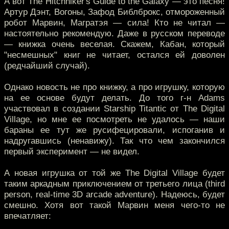
А вот The Hitchhiker's Guide to the Galaxy — это песня!
Артур Дэнт, Вогоны, Зафод Библброкс, отмороженный
робот Марвин, Магратэя — сила! Кто не читал —
настоятельно рекомендую. Даже в русском переводе
— книжка очень веселая. Скажем, Кабан, который
"несмешных" книг не читает, остался ей доволен
(редчайший случай).
Однако новость не про книжку, а про игрушку, которую
на ее основе будут делать. До того г-н Adams
участвовал в создании Starship Titantic от The Digital
Village, но мне ее посмотреть не удалось — наши
бараны ее тут же русифецировали, испоганив и
надругавшись (ненавижу). Так что чем закончился
первый эксперимент — не видел.
А новая игрушка от той же The Digital Village будет
таким аркадным приключением от третьего лица (third
person, real-time 3D arcade adventure). Надеюсь, будет
смешно. Хотя вот такой Марвин меня чего-то не
впечатляет: