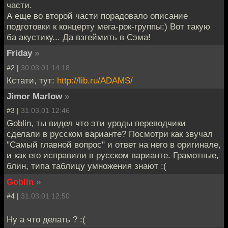
части.
А еще во второй части порадовало описание
подготовки к концерту мега-рок-группы:) Вот такую
ба акустику... Да взгеймить в Сэма!
Friday
»
#2 |
30.03.01 14:18
Кстати, тут:
http://lib.ru/ADAMS/
Jimor Marlow
»
#3 |
31.03.01 12:46
Goblin, ты видел что эти уроды переводчики
сделали в русском варианте? Посмотри как звучал
"Самый главной вопрос" и ответ на него в оригинале,
и как его исправили в русском варианте. Грамотные,
блин, типа таблицу умножения знают :(
Goblin
»
#4 |
31.03.01 12:50
Ну а что делать ? :(