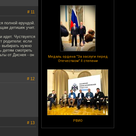
# 11
ся полной ерундой.
ещам детишек учит.
и идет. Чуствуется
ут родители: если
- выбирать нужно
ть детям смотреть
ты от Диснея - он
Медаль ордена "За заслуги перед
Отечеством" II степени
# 12
РВИО
# 13