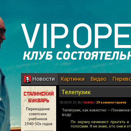
Картинки
Видео
Перев
Новости
Телепузик
30.03.01 21:36 |
Goblin
|
29 комментариев
Телепузик, как известно — Покемона
воду:
По экрану начинают прыгать и
голосами. Я не знаю, кто они и 