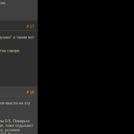
ки...
# 17
узики" и таким вот
тно говоря,
# 18
вои мысли на эту
ы 0-5. Поверьте
ше, тоже отдыхают
ла, условия