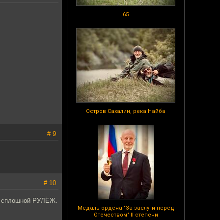
65
Остров Сахалин, река Найба
# 9
# 10
 - сплошной РУЛЁЖ.
Медаль ордена "За заслуги перед
Отечеством" II степени