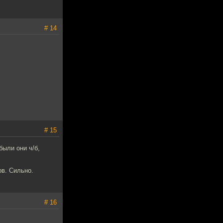
# 14
# 15
были они ч/б,
ов. Сильно.
# 16