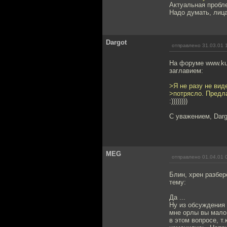
Актуальная пробле
Надо думать, лица
Dargot
отправлено 31.03.01 
На форуме www.kur
заглавием:
>Я не разу не вид
>потрясло. Предла
:))))))))
С уважением, Darg
MEG
отправлено 01.04.01 
Блин, хрен разбер
тему:
Да ...
Ну из обсуждения 
мне орлы вы мало 
в этом вопросе, т