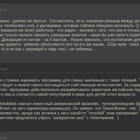
22:51
моны - далеко не братья...Согласитесь, есть огромная разница между де
ь телепузики эти), и детишками, которые гоблина обещали мочкануть :))
(назвали же блин) работали - это видно - начнем с того, что они в точно
ые только начали говорить (западных конечно - наши бы уже пили и курил
...Декорации я считаю - на 5 баллов...Нужно признать, что воспитание де
нь развито - ребенку объясняется все на его же языке...Zizja прав - пока
то и не раз с разницей в пару лет) - не поймешь...
23:03
о странно оценивать программу для самых маленьких с таких позиций. Т
о будет и можно смело восхищаться собственным интеллектом. За соде
тоит, программу действительно разрабатывали грамотные английские пе
го она и считается самой популярной в мире для детей этого возраста.
letubbies наехал известный американский мракобес, телепроповедник (
линт на него карикатуры размещал). Он заявил, что Тинки-Винки - гей. :)
еизвестно, вроде как антенна у него какой-то "голубой" знак напоминает.
истиан предлагала убрать "развратное шоу" с телеэкранов. :)
23:22