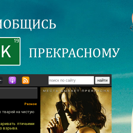
Разное
 тварей на чистую
варивать птичьими
го взрыва.