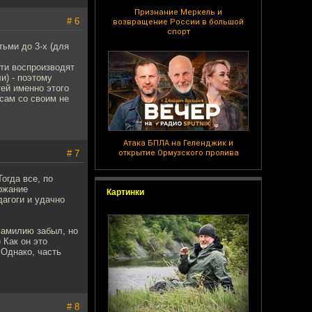
Признание Меркель и
# 6
возвращение России в большой
спорт
тьми до 3-х (для
сти воспроизводят
и) - поэтому
тей именно этого
 сам со своим не
Атака БПЛА на Геленджик и
# 7
открытие Ормузского пролива
огда все, по
ржание
Картинки
дагоги и удачно
фамилию забыл, но
 Как он это
 Однако, часть
# 8