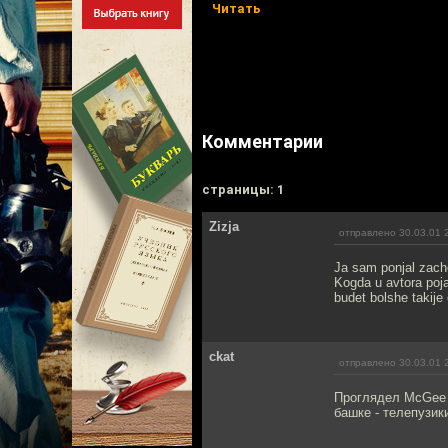
Читать
Комментарии
cтраницы: 1
Zizja
отправлено 30.03.01 
Ja sam ponjal zach
Kogda u avtora poj
budet bolshe takije 
ckat
отправлено 30.03.01 
Проглядел McGee ш
башке - телепузик