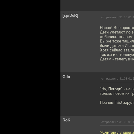
[spiDeR]
отправлено 31.03.01 
Народ! Всё прост
Дети улетают по э
добились желаемо
Вы же тоже тащил
были детьми.И с н
Хотя сейчас эта 
Так же и с телепу
Детям - телепузик
Gila
отправлено 31.03.01 
"Ну, Погоди" - на
только потом их "
Причем T&J зарули
RoK
отправлено 31.03.01 
>Считаю лучшей з