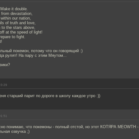
 Make it double.
d from devastation,
 within our nation,
ls of truth and love,
 to the stars above,
ff at the speed of light!
epare to fight.
t!
льный покемон, потому что он говорящий :)
да рулят! На пару с этим Мяутом...
узики?
23:29
еня старший парит по дороге в школу каждое утро :))
01:51
асно понимаю, что покемоны - полный отстой, но этот КОТЯРА MEOWTH
ьная озвучка ;)