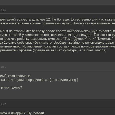
05:38
для детей возраста эдак лет 12. Не больше. Естественно для нас кажет
ся повнимательнее - очень правильный мульт. Потому как правильным в
меня на втором месте сразу после советской/российской мультипликаци
тура, которой у америкосов нет, небыло и никогда небудет. Так что кто т
вопрос что ребенку разрешить смотреть "Том и Джерри" или "Покемоны" 
ез 10 саме себе спасибо скажете. Вообще - крайне не рекомендую дава
ьтипликацию. Исключение пожалуй составят лишь полнометражные муль
приемлимый уровень (правда не за счет культуры, а за счет класса).
08:51
пли", хотя красивые
 такое, что уши сворачиваются (от насилия и т.д.)
 в них такого?
09:27
ома и Джерри' с 'Ну, погоди'...