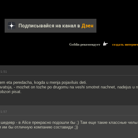
Подписывайся на канал в
Дзен
Goblin рекомендует
создать интерне
21:51
em eta peredacha, kogda u menja pojaviluis deti.
avatsja, - mozhet on tozhe po drugomu na veshi smotret nachnet, nadejus u 
obzori pisat.
21:57
едевр - в Alice прекрасно подошли бы ;) Там еще такие классные челы
и им бы отличную компанию составиди ;))