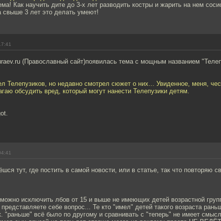
ма! Как научить дите до 3-х лет разводить костры и жарить на нем сосис
 свыше 3 лет это делать умеют!
17:41
aev.ru (Православный сайт)появилась тема с мощным названием "Телеп
ел Телепузиков, но недавно смотрел сюжет о них... Увиденное, меня, чес
гаю обсудить вред, который могут нанести Телепузики детям.
ot.
04:41
ёшся тут, где постить в самой новости, или в статье, так что повторяю с
можно исключить лбов от 15 и выше не имеющих детей возрастной групп
представляете себе вопрос... Те кто "имел" детей такого возраста рань
.к. "раньше" всё было по другому и сравнивать с "теперь" не имеет смыс