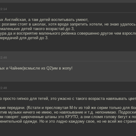
22:14
х Английская, а там детей воспитывать умеют,
с розгами стоят в школах, хотя вроде запретить хотели, не знаю удалос
маленьких детей такого возрастаб до 3,
 ура да и восприятие маленького ребенка совершенно другое чем взросл
ередачей для детей до 3.
22:46
ых и Чайник(всмысле из Q2)им в жопу!
22:48
то просто гипноз для тетей, это ужасно с такого возраста навязывать цв
кие передачи. (Кстати и пресловутая M-tv из той же серии только для б
отив музыки ничего не имею, но навязывание и т.д. непонимаю. Подроски
м говорят: широченные штаны это КРУТО, а они сломя голову бегут к по
енительной одежде. Но и это ладно каждому свое, но не всей же стране!