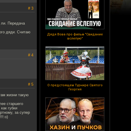
# 3
ь ли. Передача
ого дяди. Считаю
Дядя Вова про фильм "Свидание
вслепую"
# 4
# 5
О предстоящем Турнире Святого
Георгия
етам жизни такую
олее старшего
 как губки
ртному, за супер
!!:о)