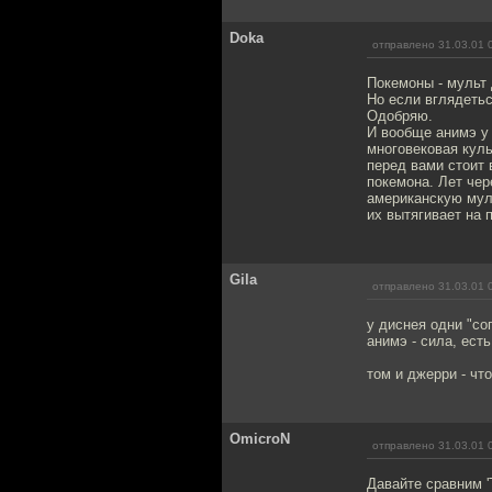
Doka
отправлено 31.03.01 
Покемоны - мульт 
Но если вглядеть
Одобряю.
И вообще анимэ у 
многовековая куль
перед вами стоит 
покемона. Лет чер
американскую мул
их вытягивает на 
Gila
отправлено 31.03.01 
у диснея одни "со
анимэ - сила, есть
том и джерри - что
OmicroN
отправлено 31.03.01 
Давайте сравним 'Т