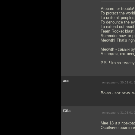
Prepare for trouble!
To protect the worl
To unite all peoples
To denounce the evi
To extend out reach
Team Rocket blast o
Surrender now, or pr
Meowth! That's righ
Meowth - самый ру
А злодеи, как всег
P.S. Что за телеп
ass
отправлено 30.03.01 
Во-во - вот этим м
Gila
отправлено 31.03.01 
Мне 18 и я прекр
Особливо оригинал