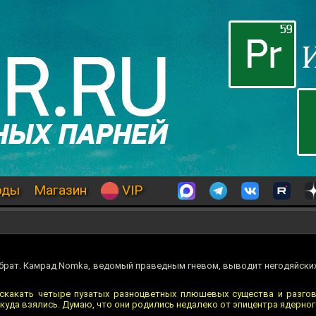
оды
Магазин
VIP
 брат. Камрад Nomka, ведомый праведным гневом, выводит негодяйских
 скакать четыре пузатых разноцветных плюшевых существа и разго
откуда взялись. Думаю, что они родились недалеко от эпицентра ядерно