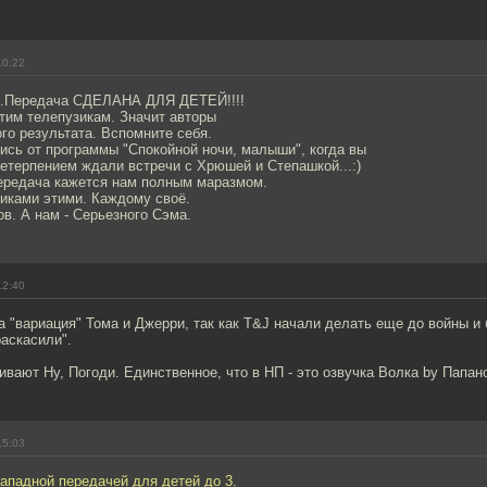
10:22
о.Передача СДЕЛАНА ДЛЯ ДЕТЕЙ!!!!
тим телепузикам. Значит авторы
го результата. Вспомните себя.
ись от программы "Спокойной ночи, малыши", когда вы
етерпением ждали встречи с Хрюшей и Степашкой...:)
передача кажется нам полным маразмом.
зиками этими. Каждому своё.
ов. А нам - Серьезного Сэма.
12:40
ша "вариация" Тома и Джерри, так как T&J начали делать еще до войны и 
раскасили".
вают Ну, Погоди. Единственное, что в НП - это озвучка Волка by Папан
15:03
ападной передачей для детей до 3.