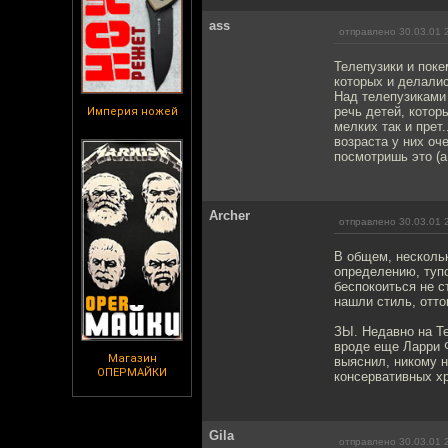
ass
отправлено 30.03.01 
Телепузики и поке
которых и делалис
Над телепузиками 
речь детей, котор
Империя ножей
мелких так и прет
возраста у них оче
посмотришь это (а 
Archer
отправлено 30.03.01 
В общем, нескольк
определению, туп
беспокоиться не с
нашли стиль, отто
ЗЫ. Недавно на Te
вроде еще Ларри Ф
Магазин
выяснил, никому н
ОПЕРМАЙКИ
консервативных хр
Gila
отправлено 30.03.01 