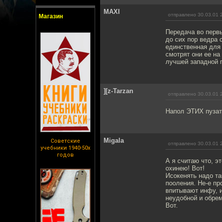
MAXI
отправлено 30.03.01 
Магазин
Передача во первы
до сих пор ведра 
единственная для 
смотрят они ее на
лучшей западной п
][z-Tarzan
отправлено 30.03.01 
Напол ЭТИХ пузат
Migala
Советские
отправлено 30.03.01 
учебники 1940-50х
годов
А я считаю что, э
охинею! Вот!
Исокенять надо та
пооления. Не-е пр
впитывают инфу, и
неудобной и обрем
Вот.