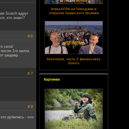
Атака БПЛА на Геленджик и
ая Scorch вдруг
открытие Ормузского пролива
ся, кто знает?
# 6
о сила!
 после 1го залпа
тот шедевр.
Клеопатра, часть 2: финансовое
болото
# 7
Картинки
# 8
это рубились - что-