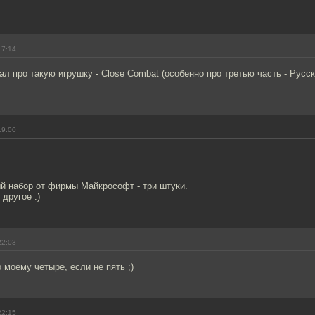
17:14
ал про такую игрушку - Close Combat (особенно про третью часть - Русс
19:00
й набор от фирмы Майкрософт - три штуки.
другое :)
22:03
 моему четыре, если не пять ;)
22:15