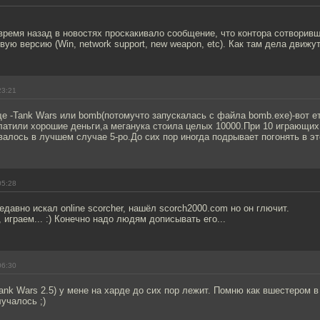
ремя назад в новостях проскакивало сообщение, что контора сотворивш
вую версию (Win, network support, new weapon, etc). Как там дела движут
23:21
е -Tank Wars или bomb(потомучто запускалась с файла bomb.exe)-вот ет
латили хорошие деньги,а меганука стоила целых 10000.При 10 играющих
валось в лучшем случае 5-ро.До сих пор иногда подрывает погонять в э
05:28
едавно искал online scorcher, нашёл scorch2000.com но он глючит.
 играем... :) Конечно надо людям дописывать его...
06:30
ank Wars 2.5) у мене на харде до сих пор лежит. Помню как вшестером в 
лучалось ;)