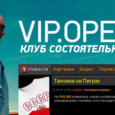
Картинки
Видео
Перев
Новости
Танчики на Пиграх
31.03.01 13:05 |
Goblin
|
8 комментариев
»
На
PIG.RU
появилась новая онлайнова
закидывались танчики, а потом надо