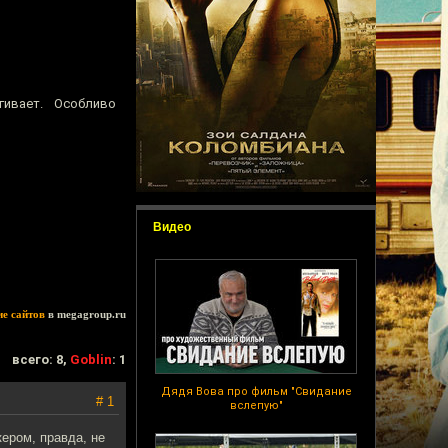
гивает. Особливо
Видео
ие сайтов
в megagroup.ru
всего: 8,
Goblin
: 1
Дядя Вова про фильм "Свидание
# 1
вслепую"
ером, правда, не