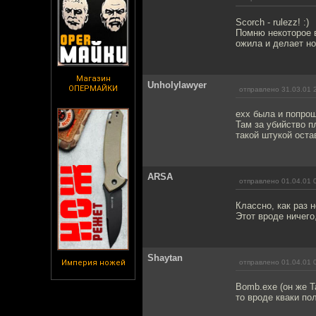
Scorch - rulezz! :)
Помню некоторое в
ожила и делает но
Магазин
Unholylawyer
ОПЕРМАЙКИ
отправлено 31.03.01 
ехх была и попрощ
Там за убийство п
такой штукой оста
ARSA
отправлено 01.04.01 
Классно, как раз н
Этот вроде ничего,
Shaytan
Империя ножей
отправлено 01.04.01 
Bomb.exe (он же T
то вроде кваки по