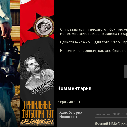
C правилами танкового боя мож
возможностью наказать живых това
Единственное но — для того, чтобы п
Напомни товарищам, как оно было п
Комментарии
cтраницы: 1
Ханс Ульрих
отправлено 31.03.01 
Йохансон
Лучший ИМХО реме