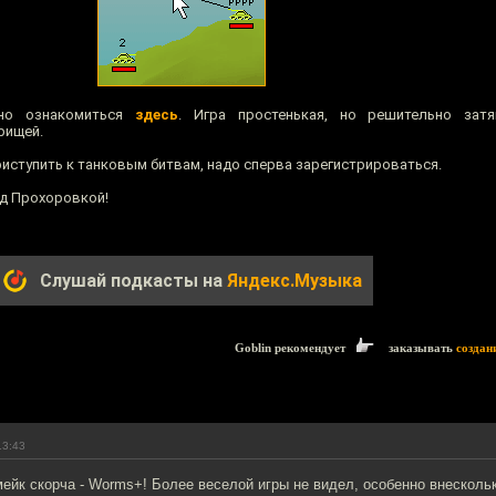
но ознакомиться
здесь
. Игра простенькая, но решительно затя
рищей.
риступить к танковым битвам, надо сперва зарегистрироваться.
од Прохоровкой!
Слушай подкасты на
Яндекс.Музыка
Goblin рекомендует
заказывать
создан
13:43
йк скорча - Worms+! Более веселой игры не видел, особенно внескольк