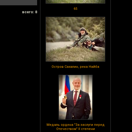
65
всего: 8
Остров Сахалин, река Найба
Медаль ордена "За заслуги перед
Отечеством" II степени