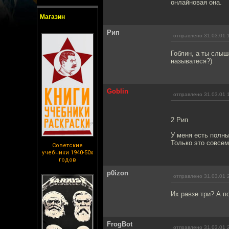
онлайновая она.
Магазин
Рип
отправлено 31.03.01 
Гоблин, а ты слыш
называтеся?)
Goblin
отправлено 31.03.01 
2 Рип
У меня есть полны
Только это совсем 
Советские
учебники 1940-50х
годов
p0izon
отправлено 31.03.01 
Их равзе три? А по
FrogBot
отправлено 31.03.01 