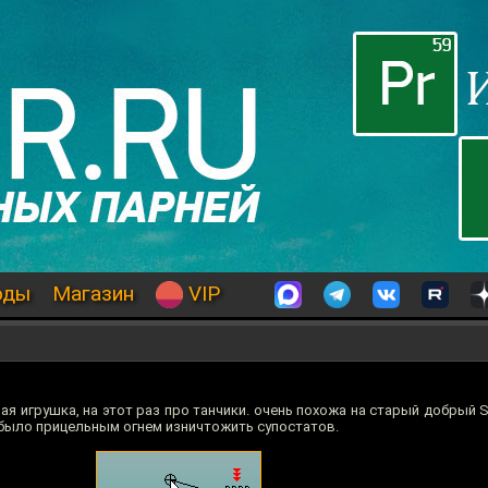
оды
Магазин
VIP
я игрушка, на этот раз про танчики. очень похожа на старый добрый Sc
 было прицельным огнем изничтожить супостатов.