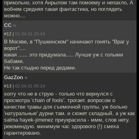
прикольно, хотя Анрылом там помоему и непахло, А
вобчем средняя такая фантастика, но поглядеть
можно....
CC
»
#12 |
01.04.01 23:43
В Москве, в "Пушкинском" начинают гонять "Враг у
ворот"....
какая ...... это придумала..... Лучше уж с голыми
бабами.
Не так стыдно перед дедами.
GazZon
»
#13 |
02.04.01 00:14
sorry что не в струю - только что вернулся с
просмотра 'chain of fools'. трогает. вопросом о
качестве травы для съемочной группы. уж больно
'натуральные' дурни там. и сюжет складный. а уж как
salma hayek-jimenez приукрасила - ммм, слов нету.
рекомендую. минимум час здорового (!) смеха
гарантировано.