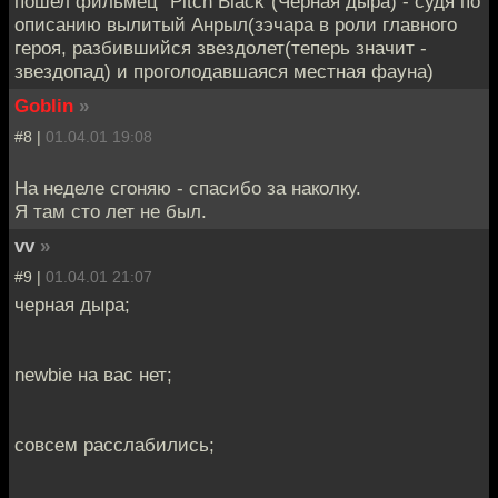
пошел фильмец "Pitch Black"(Черная дыра) - судя по
описанию вылитый Анрыл(зэчара в роли главного
героя, разбившийся звездолет(теперь значит -
звездопад) и проголодавшаяся местная фауна)
Goblin
»
#8 |
01.04.01 19:08
На неделе сгоняю - спасибо за наколку.
Я там сто лет не был.
vv
»
#9 |
01.04.01 21:07
черная дыра;
newbie на вас нет;
совсем расслабились;