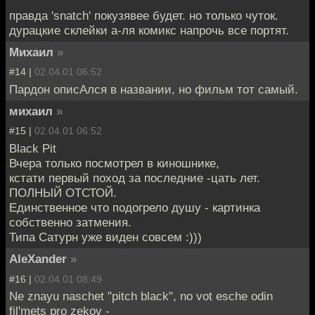
правда 'snatch' покузявее будет. но только чуток.
дурацкие склейки а-ля комикс напрочь все портят.
Михаил
»
#14 |
02.04.01 06:52
Пардон описАлся в названии, но фильм тот самый.
михаил
»
#15 |
02.04.01 06:52
Black Pit
Вчера только посмотрел в киношнике,
кстати первый поход за последние -цать лет.
ПОЛНЫЙ ОТСТОЙ.
Единственное что подогрело душу - картинка
собственно затмения.
Типа Сатурн уже виден совсем :)))
AleXander
»
#16 |
02.04.01 08:49
Ne znayu naschet "pitch black", no vot esche odin
fil'mets pro zekov -