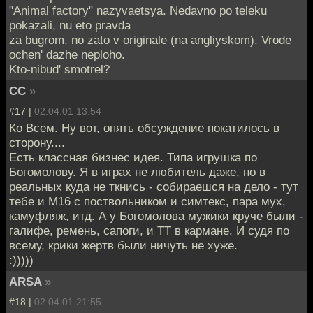
"Animal factory" nazyvaetsya. Nedavno po teleku
pokazali, nu eto pravda
za bugrom, no zato v originale (na angliyskom). Vrode
ochen' dazhe neploho.
Kto-nibud' smotrel?
CC
»
#17 |
02.04.01 13:54
Ко Всем. Ну вот, опять обсуждение покатилось в
сторону....
Есть классная бизнес идея. Типа игрушка по
Богомолову. Я в играх не любитель даже, но в
реальных куда не ткнись - собираешся на дело - тут
тебе и М16 с поствольником и симтекс, пара мух,
камуфляж, итд. А у Богомолова мужики круче были -
галифе, ремень, сапоги, и ТТ в кармане. И судя по
всему, крики жертв были ничуть не хуже.
:)))))
ARSA
»
#18 |
02.04.01 21:55