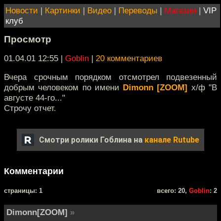
Новости
|
Картинки
|
Видео
|
Переводы
|
Магазин
|
VIP
клуб
Просмотр
01.04.01 12:55
|
Goblin
|
20 комментариев
Вчера срочным порядком отсмотрел подвезенный
добрым человеком по имени
Dimonn [ZOOM]
х/ф "В
августе 44-го..."
Строчу отчет.
Смотри ролики Гоблина на
канале Rutube
Комментарии
cтраницы: 1
всего: 20,
Goblin
: 2
Dimonn[ZOOM]
»