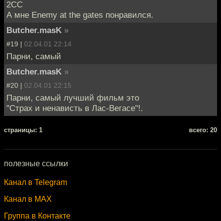
2СС
А мне Enemy at the gates понравился.
Butcher.masK
»
#19 |
02.04.01 22:14
Парни, самый
Butcher.masK
»
#20 |
02.04.01 22:15
Парни, самый лучший фильм это
"Страх и ненависть в Лас-Вегасе"!.
cтраницы: 1
всего: 20
полезные ссылки
Канал в Telegram
Канал в MAX
Группа в Контакте