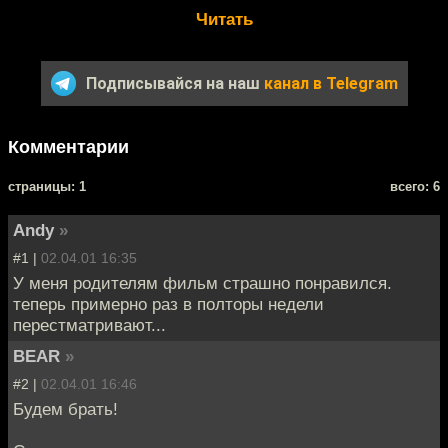
Читать
Подписывайся на наш
канал в Telegram
Комментарии
cтраницы: 1
всего: 6
Andy
»
#1 |
02.04.01 16:35
У меня родителям фильм страшно понравился.
теперь примерно раз в полторы недели
перестматривают...
BEAR
»
#2 |
02.04.01 16:46
Будем брать!