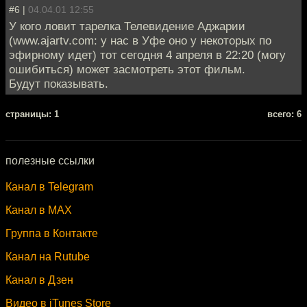
#6 |
04.04.01 12:55
У кого ловит тарелка Телевидение Аджарии
(www.ajartv.com: у нас в Уфе оно у некоторых по
эфирному идет) тот сегодня 4 апреля в 22:20 (могу
ошибиться) может засмотреть этот фильм.
Будут показывать.
cтраницы: 1
всего: 6
полезные ссылки
Канал в Telegram
Канал в MAX
Группа в Контакте
Канал на Rutube
Канал в Дзен
Видео в iTunes Store