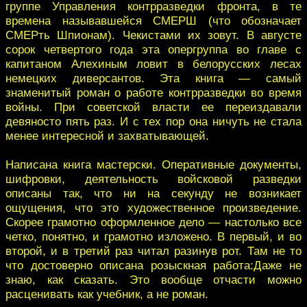
группе Управления контрразведки фронта, в те
времена называвшейся СМЕРШ (что обозначает
СМЕРть Шпионам). Чекистами их зовут. В августе
сорок четвертого года эта опергруппа во главе с
капитаном Алехиным ловит в белорусских лесах
немецких диверсантов. Эта книга — самый
знаменитый роман о работе контрразведки во время
войны. При советской власти ее переиздавали
девяносто пять раз. И с тех пор она ничуть не стала
менее интересной и захватывающей.
Написана книга мастерски. Оперативные документы,
шифровки, деятельность войсковой разведки
описаны так, что ни на секунду не возникает
ощущения, что это художественное произведение.
Скорее грамотно оформленное дело — настолько все
четко, понятно, и грамотно изложено. В первый, и во
второй, и в третий раз читал разинув рот. Там не то
что достоверно описана розыскная работа:Даже не
знаю, как сказать. Это вообще отчасти можно
расценивать как учебник, а не роман.