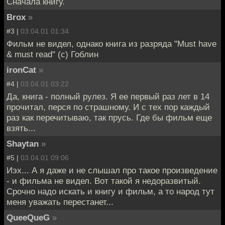
Сначала книгу.
Brox
»
#3 |
03.04.01 01:34
Фильм не видел, однако книга из разряда "Must have
& must read" (с) Гоблин
ironCat
»
#4 |
03.04.01 03:22
Да, книга - полный рулез. Я ее первый раз лет в 14
прочитал, перся по страшному. И с тех пор каждый
раз как перечитываю, так прусь. Где бы фильм еще
взять...
Shaytan
»
#5 |
03.04.01 09:06
Иэх... А я даже и не слышал про такое произведение
- и фильма не видел. Вот такой я недоразвитый.
Срочно надо искать и книгу и фильм, а то народ тут
меня уважать перестанет...
QueeQueG
»