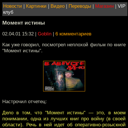
Новости
|
Картинки
|
Видео
|
Переводы
|
Магазин
|
VIP
клуб
Момент истины
02.04.01 15:32
|
Goblin
|
6 комментариев
Как уже говорил, посмотрел неплохой фильм по книге
"Момент истины".
Настрочил отчетец:
Дело в том, что "Момент истины" — это, в моем
понимании, одна из лучших книг про войну (в своей
области). Речь в ней идет об оперативно-розыскной