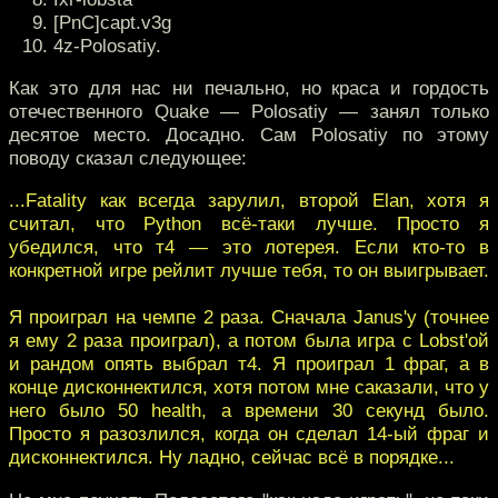
[PnC]capt.v3g
4z-Polosatiy.
Как это для нас ни печально, но краса и гордость
отечественного Quake — Polosatiy — занял только
десятое место. Досадно. Сам Polosatiy по этому
поводу сказал следующее:
...Fatality как всегда зарулил, второй Elan, хотя я
считал, что Python всё-таки лучше. Просто я
убедился, что т4 — это лотерея. Если кто-то в
конкретной игре рейлит лучше тебя, то он выигрывает.
Я проиграл на чемпе 2 раза. Сначала Janus'у (точнее
я ему 2 раза проиграл), а потом была игра с Lobst'ой
и рандом опять выбрал т4. Я проиграл 1 фраг, а в
конце дисконнектился, хотя потом мне саказали, что у
него было 50 health, а времени 30 секунд было.
Просто я разозлился, когда он сделал 14-ый фраг и
дисконнектился. Ну ладно, сейчас всё в порядке...