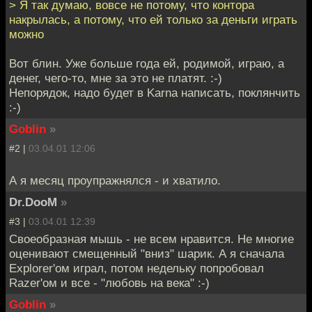
> Я так думаю, вовсе не потому, что контора
накрылась, а потому, что ей только за деньги играть
можно
Вот блин. Уже больше года ей, родимой, играю, а
денег, чего-то, мне за это не платят. :-)
Непорядок, надо будет в Karna написать, поклянчить
:-)
Goblin
»
#2 |
03.04.01 12:06
А я месяц проупражнялся - и хватило.
Dr.DooM
»
#3 |
03.04.01 12:39
Своеобразная мышь - не всем нравится. Не многие
оценивают смещенный "вниз" шарик. А я сначала
Explorer'ом играл, потом недельку попробовал
Razer'ом и все - "любовь на века" :-)
Goblin
»