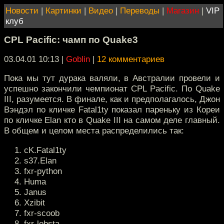
Новости
|
Картинки
|
Видео
|
Переводы
|
Магазин
|
VIP
клуб
CPL Pacific: чамп по Quake3
03.04.01 10:13
|
Goblin
|
12 комментариев
Пока мы тут дурака валяли, в Австралии провели и
успешно закончили чемпионат CPL Pacific. По Quake
III, разумеется. В финале, как и предполагалось, Джон
Вэндэл по кличке Fatal1ty показал пареньку из Кореи
по кличке Elan кто в Quake III на самом деле главный.
В общем и целом места распределились так:
cK.Fatal1ty
s37.Elan
fxr-python
Huma
Janus
Xzibit
fxr-scoob
fxr-lobsta