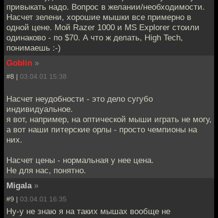
привыкать надо. Вопрос в желании/необходимости.
Насчет зелени, хорошие мышки все примерно в
одной цене. Мой Razer 1000 и MS Explorer стоили
одинаково - по $70. А что ж делать, High Tech,
понимаешь :-)
Goblin
»
#8 |
03.04.01 15:38
Насчет неудобности - это дело сугубо
индивидуальное.
я вот, например, на оптической мыши играть не могу,
а вот наши питерские орлы - просто чемпионы на
них.
Насчет цены - нормальная у нее цена.
Не для нас, понятно.
Migala
»
#9 |
03.04.01 16:35
Ну-у не знаю я на таких мышах вообще не