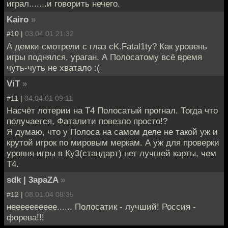
играл.......и говорить нечего.
Kairo
»
#10 |
03.04.01 21:32
А демки смотрели с глаз cK.Fatal1ty? Как уровень
игры поднялся, ураган. А Полосатому всё время
чуть-чуть не хватало :(
ViT
»
#11 |
04.04.01 09:11
Насчёт лотерии на Т4 Полосатый прогнал. Тогда что
получается, Фаталити повезло просто!?
Я думаю, что у Полоса на самом деле не такой уж и
крутой игрок по мировым меркам. А уж для проверки
уровня игры в Ку3(стандарт) нет лучшей карты, чем
Т4.
sdk | 3apaZA
»
#12 |
08.01.04 08:35
нееееееееее...... Полосатик - лучший! Россия -
форева!!!