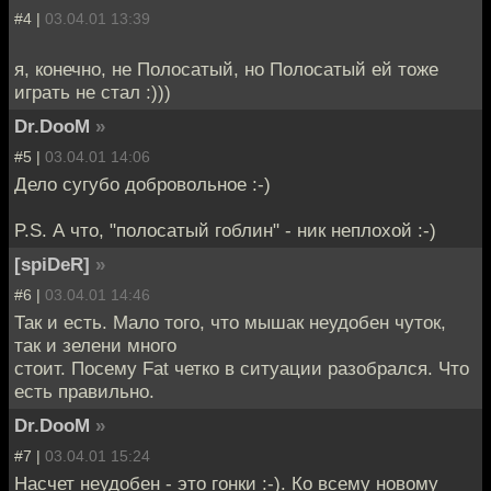
#4 |
03.04.01 13:39
я, конечно, не Полосатый, но Полосатый ей тоже
играть не стал :)))
Dr.DooM
»
#5 |
03.04.01 14:06
Дело сугубо добровольное :-)
P.S. А что, "полосатый гоблин" - ник неплохой :-)
[spiDeR]
»
#6 |
03.04.01 14:46
Так и есть. Мало того, что мышак неудобен чуток,
так и зелени много
стоит. Посему Fat четко в ситуации разобрался. Что
есть правильно.
Dr.DooM
»
#7 |
03.04.01 15:24
Насчет неудобен - это гонки :-). Ко всему новому