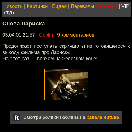
Новости
|
Картинки
|
Видео
|
Переводы
|
Магазин
|
VIP
клуб
Снова Лариска
03.04.01 21:57
|
Goblin
|
9 комментариев
Продолжают поступать скриншоты из готовящегося к
выходу фильма про Лариску.
На этот раз — верхом на железном коне!
Смотри ролики Гоблина на
канале Rutube