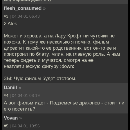
flesh_consumed
»
#3 |
04.04.01 06:43
2 Alek
Может и хороша, а на Лару Крофт ни чуточки не
похожа. К тому же насколько я помню, фильм
директит какой-то ее родственник, вот он-то ее и
пристроил по блату, млин, на главную роль. А нам
теперь сидеть и мучатся, смотря на ее
неатлетическую фигуру :down:
ЗЫ: Чую фильм будет отстоем.
Daniil
»
#4 |
04.04.01 08:19
А вот фильм идет - Подземелье драконов - стоит ли
его посетить?
Vovan
»
#5 |
04.04.01 10:56