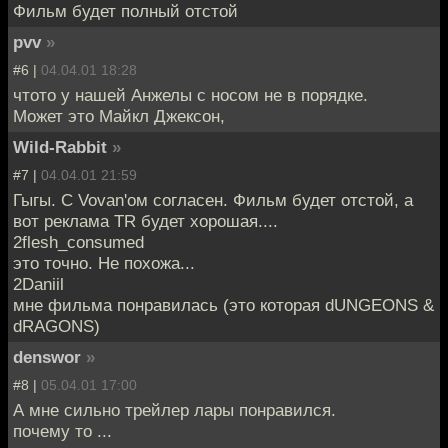
Фильм будет полный отстой
pvv
»
#6 |
04.04.01 18:28
чтото у нашей Анжелы с носом не в порядке.
Может это Майкл Джексон,
Wild-Rabbit
»
#7 |
04.04.01 21:59
Гыгы. С Vovan'ом согласен. Фильм будет отстой, а
вот реклама TR будет хорошая....
2flesh_consumed
это точно. Не похожа...
2Daniil
мне фильма понравилась (это которая dUNGEONS &
dRAGONS)
denswor
»
#8 |
05.04.01 17:00
А мне сильно трейлер лары понравился.
почему то ...