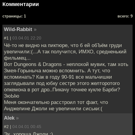
Комментарии
cтраницы: 1
всего: 9
Wild-Rabbit
»
#1 |
03.04.01 22:20
Чё-то не видно на пиктюре, что б ей обЪём груди
увеличили:(...А так получится, ИМХО, средненький
фильмец...
Вот Dungeons & Dragons - неплохой мувик, там хоть
Змея-Горыныча можно вспомнить. А тут, что
вспоминать? Как в году 90-91 все мальчишки
заглядывали под юбку сестре этого желторотого
опкемона в рот дро..Пикачу точнее кукле Барби?
ЗюЫю
Меня окончательно расстроил тот факт, что
Анджелине Джоли не увеличили сиськи:(
Alek
»
#2 |
04.04.01 00:45
Эх, хороша Джоли :)