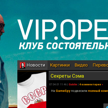
Картинки
Видео
Перев
Новости
Секреты Сэма
07.04.01 11:46 |
Goblin
|
4 комментария
»
На
GameSpy
подвесили
полный ком