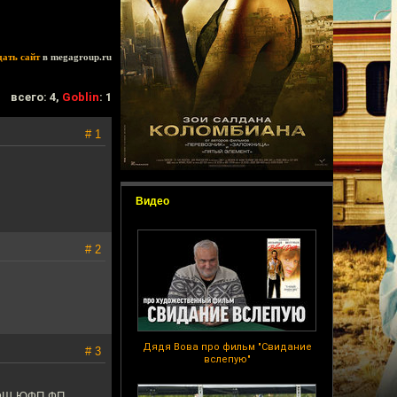
дать сайт
в megagroup.ru
всего: 4,
Goblin
: 1
# 1
Видео
# 2
Дядя Вова про фильм "Свидание
# 3
вслепую"
Ш ЮФП-ФП...