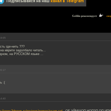
Подписывайся на наш
канал в Telegram
Goblin рекомендует
соз
19:05
сть где-нить ???
 на иврите задолбало читать...
одном, на РУССКОМ языке ...
20:17
ь :(
14:40
p://www.3dnews.ru/reviews/games/ssam-sol
, ОЕ УЙМШОП НОПЗП ОП ИПФ