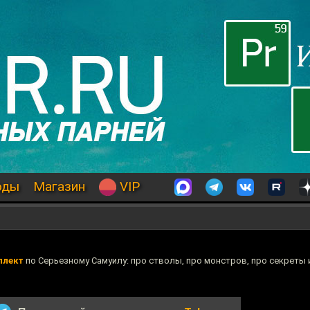
оды
Магазин
VIP
плект
по Серьезному Самуилу: про стволы, про монстров, про секреты 