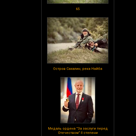
65
Остров Сахалин, река Найба
Медаль ордена "За заслуги перед
Отечеством" II степени