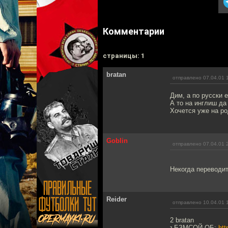
Комментарии
cтраницы: 1
bratan
отправлено 07.04.01 
Дим, а по русски е
А то на инглиш да
Хочется уже на р
Goblin
отправлено 07.04.01 
Некогда переводит
Reider
отправлено 10.04.01 
2 bratan
ъБЗМСОЙ ОБ:
htt