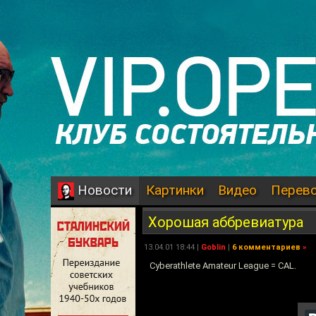
Картинки
Видео
Перев
Новости
Хорошая аббревиатура
13.04.01 18:44 |
Goblin
|
6 комментариев
»
Cyberathlete Amateur League = CAL.