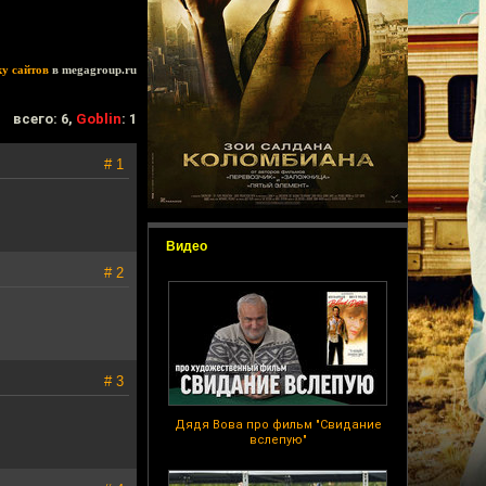
ку сайтов
в megagroup.ru
всего: 6,
Goblin
: 1
# 1
Видео
# 2
# 3
Дядя Вова про фильм "Свидание
вслепую"