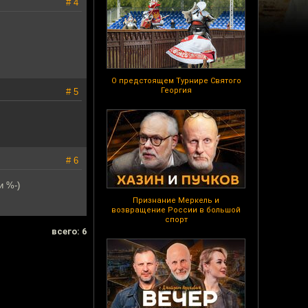
# 4
О предстоящем Турнире Святого
Георгия
# 5
# 6
и %-)
Признание Меркель и
возвращение России в большой
спорт
всего: 6