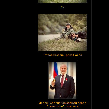
65
Остров Сахалин, река Найба
Медаль ордена "За заслуги перед
Отечеством" II степени