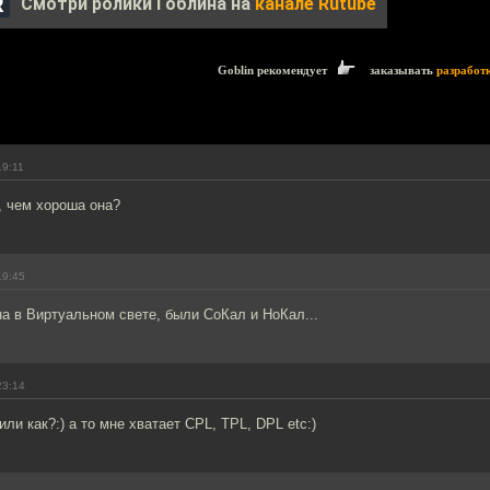
Смотри ролики Гоблина на
канале Rutube
Goblin рекомендует
заказывать
разработ
19:11
, чем хороша она?
19:45
а в Виртуальном свете, были СоКал и НоКал...
23:14
 или как?:) а то мне хватает CPL, TPL, DPL etc:)