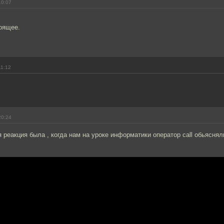
10:07
тоящее.
11:12
20:24
 реакция была , когда нам на уроке информатики оператор call обьяснял