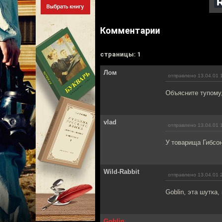
Комментарии
cтраницы: 1
Лом
отправлено 13.04.01 
Объясните тупому
vlad
отправлено 13.04.01 
У товарища Гибсон
Wild-Rabbit
отправлено 13.04.01 
Goblin, эта шутка,
Goblin