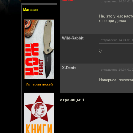
отправлено 14.04.01 
Магазин
Не, это у них нас
я не при делах
Wild-Rabbit
отправлено 14.04.01 
:)
X-Denis
отправлено 14.04.01 
Наверное, похожая
Империя ножей
cтраницы: 1