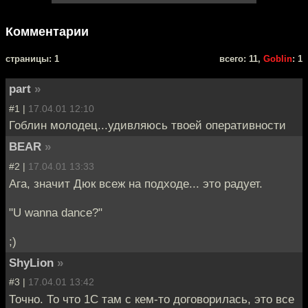
Комментарии
cтраницы: 1
всего: 11,
Goblin
: 1
part
»
#1 |
17.04.01 12:10
Гоблин молодец...удивляюсь твоей оперативности
BEAR
»
#2 |
17.04.01 13:33
Ага, значит Дюк всеж на подходе... это радует.
"U wanna dance?"
;)
ShyLion
»
#3 |
17.04.01 13:42
Точно. То что 1С там с кем-то договорилась, это все