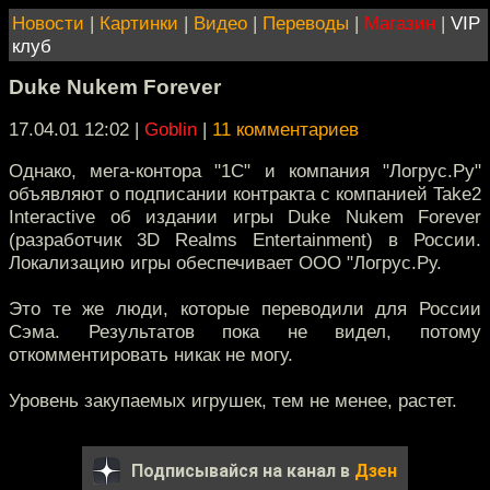
Новости
|
Картинки
|
Видео
|
Переводы
|
Магазин
|
VIP
клуб
Duke Nukem Forever
17.04.01 12:02
|
Goblin
|
11 комментариев
Однако, мега-контора "1С" и компания "Логрус.Ру"
объявляют о подписании контракта с компанией Take2
Interactive об издании игры Duke Nukem Forever
(разработчик 3D Realms Entertainment) в России.
Локализацию игры обеспечивает ООО "Логрус.Ру.
Это те же люди, которые переводили для России
Сэма. Результатов пока не видел, потому
откомментировать никак не могу.
Уровень закупаемых игрушек, тем не менее, растет.
Подписывайся на канал в
Дзен