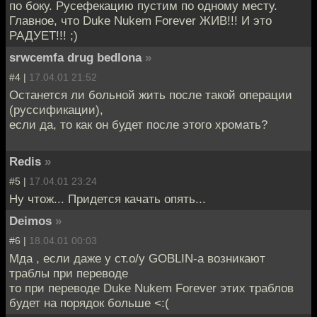
по боку. Русефекацию пустим по одному месту.
Главное, что Duke Nukem Forever ЖИВ!!! И это
РАДУЕТ!!! ;)
srwcemfa drug bedlona
»
#4 |
17.04.01 21:52
Останется ли больной жить после такой операции
(руссификации),
если да, то как он будет после этого хромать?
Redis
»
#5 |
17.04.01 23:24
Ну чтож... Придется качать опять...
Deimos
»
#6 |
18.04.01 00:03
Мда , если даже у ст.о/у GOBLIN-а возникают
траблы при переводе
то при переводе Duke Nukem Forever этих траблов
будет на порядок больше <:(