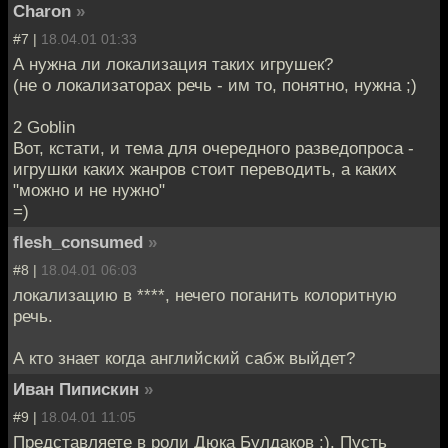
Charon
»
#7 |
18.04.01 01:33
А нужна ли локализация таких игрушек?
(не о локализаторах речь - им то, понятно, нужна ;)
2 Goblin
Вот, кстати, и тема для очередного разведопроса -
игрушки каких жанров стоит переводить, а каких
"можно и не нужно"
=)
flesh_consumed
»
#8 |
18.04.01 06:03
локализацию в ****, нечего поганить колоритную
речь.
А кто знает когда английский сабж выйдет?
Иван Пипискин
»
#9 |
18.04.01 11:05
Представляете в роли Дюка Булдаков :). Пусть