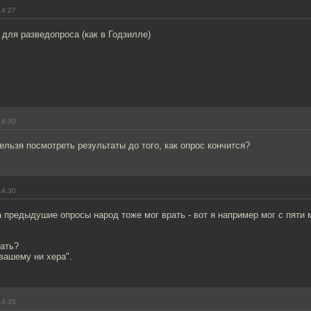
14:27
для разведопроса (как в Годзилле)
14:30
нельзя посмотреть результаты до того, как опрос кончится?
14:30
а предыдушие опросы народ тоже мог врать - вот я например мог с пяти
рать?
вашему ни хера".
14:35