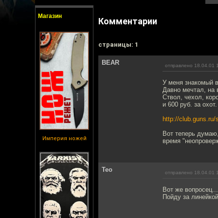
Магазин
Комментарии
cтраницы: 1
BEAR
отправлено 18.04.01 
У меня знакомый в
Давно мечтал, на 
Ствол, чехол, кор
и 600 руб. за охот
http://club.guns.ru
Вот теперь думаю,
Империя ножей
время "неопроверж
Teo
отправлено 18.04.01 
Вот же вопросец...
Пойду за линейкой.