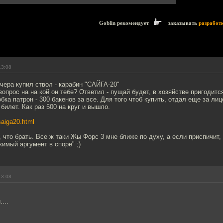
Goblin рекомендует
заказывать
разработ
13:08
чера купил ствол - карабин "САЙГА-20"
вопрос на на кой он тебе? Ответил - пущай будет, в хозяйстве пригодитс
обка патрон - 300 бакенов за все. Для того чтоб купить, отдал еще за ли
. билет. Как раз 500 на круг и вышло.
/saiga20.html
 что брать. Все ж таки Жы Форс 3 мне ближе по духу, а если приспичит,
имый аргумент в споре" ;)
13:08
...