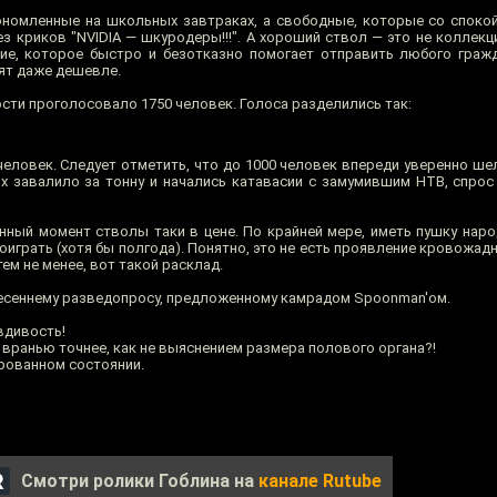
ономленные на школьных завтраках, а свободные, которые со спок
Без криков "NVIDIA — шкуродеры!!!". А хороший ствол — это не колле
ние, которое быстро и безотказно помогает отправить любого гра
ят даже дешевле.
ости проголосовало 1750 человек. Голоса разделились так:
человек. Следует отметить, что до 1000 человек впереди уверенно ше
 завалило за тонну и начались катавасии с замумившим НТВ, спрос
анный момент стволы таки в цене. По крайней мере, иметь пушку наро
играть (хотя бы полгода). Понятно, это не есть проявление кровожад
тем не менее, вот такой расклад.
 весеннему разведопросу, предложенному камрадом Spoonman'ом.
вдивость!
 вранью точнее, как не выяснением размера полового органа?!
ированном состоянии.
Смотри ролики Гоблина на
канале Rutube