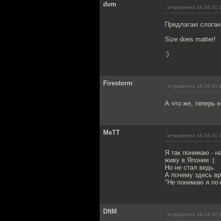
dvm
отправлено 18.04.01 
Предлагаю слоган 
Size does matter!
:)
Firestorm
отправлено 18.04.01 
А что же, теперь 
MeTT
отправлено 18.04.01 
Я так понимаю - н
живу в Японии :(
Но не стал ведь.
А почему здесь в
"Не понимаю я по-
DftM
отправлено 18.04.01 