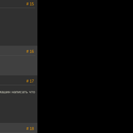
# 15
# 16
# 17
 машин написать что
# 18