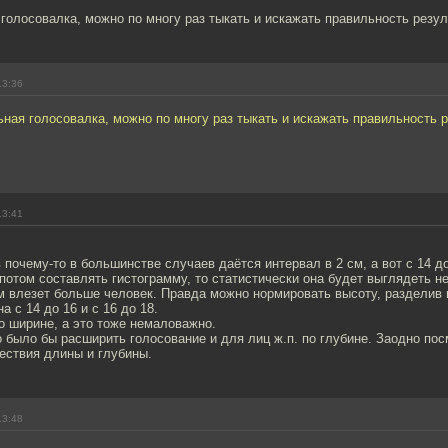
олосовалка, можно по многу раз тыкать и искажать правильность резул
13:36
ая голосовалка, можно по многу раз тыкать и искажать правильность р
.
13:41
 почему-то в большинстве случаев даётся интервал в 2 см, а вот с 14 до
потом составлять гистограмму, то статистически она будет выглядеть н
м влезет больше человек. Правда можно нормировать высоту, разделив н
а с 14 до 16 и с 16 до 18.
о ширине, а это тоже немаловажно.
 было бы расширить голосование и для лиц ж.п. по глубине. Заодно пос
ествия длины и глубины.
13:48