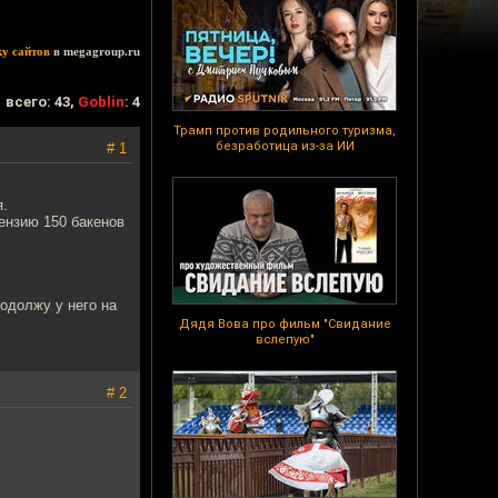
ку сайтов
в megagroup.ru
всего: 43,
Goblin
: 4
Трамп против родильного туризма,
безработица из-за ИИ
# 1
я.
цензию 150 бакенов
 одолжу у него на
Дядя Вова про фильм "Свидание
вслепую"
# 2