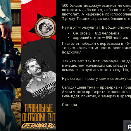
500 баксов подразумевались не сэк
потратить либо на то, либо на это. 
пистолет. А надежное приспособле
Тундру. Таковые приспособления сто
Ну и вот — результат. В общей сложн
GeForce 3 — 852 человека.
хороший ствол — 898 человек.
Пистолет победил с перевесом в 46 
только количество проголосовавших
подскочил.
Так что вот так вот, камрады. На д
меньше, чем желающих как следует по
немедленно пустить ствол в ход. Но, 
Ну а сегодня приступаем к свежему,
Сегодняшняя тема — проверка на пра
А чем можно проверить склонность к
Речь идет, понятно, о замерах в эрег
Погнали.