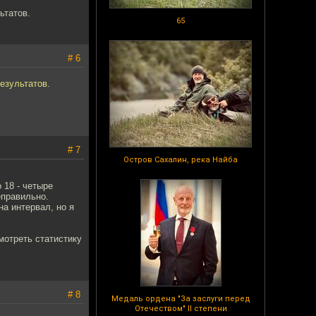
ьтатов.
65
# 6
езультатов.
# 7
Остров Сахалин, река Найба
 18 - четыре
еправильно.
а интервал, но я
мотреть статистику
# 8
Медаль ордена "За заслуги перед
Отечеством" II степени