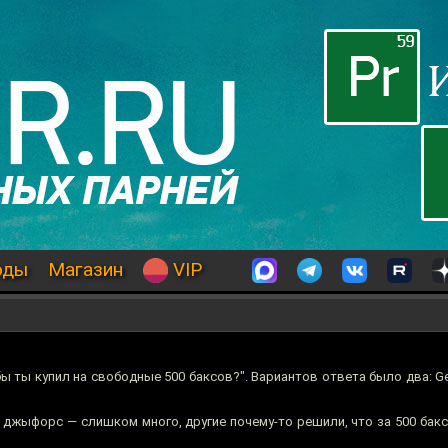
оды
Магазин
VIP
ы ты купил на свободные 500 баксов?". Вариантов ответа было два: G
а джыфорс — слишком много, другие почему-то решили, что за 500 бак