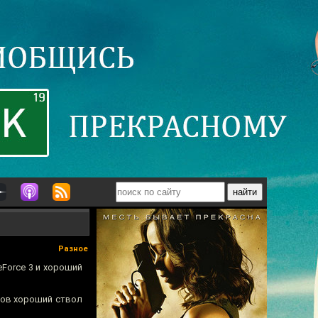
Разное
eForce 3 и хороший
сов хороший ствол