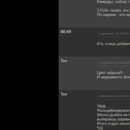
Камрады, сейчас пр
2 Fizik- понял, по
По ширине - это на
BEAR
отправлено 18.04.01 
Ага, а еще добави
Teo
отправлено 18.04.01 
Цвет забыли!!!
И шершавость бля
Teo
отправлено 18.04.01 
Уфф....
Фальцифицировал р
Школа дьябла не 
выбираешь вариан
Итого отдал около
%))