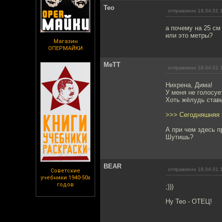
Teo
отправлено 18.04.01 
а почему на 25 см
или это метры?
Магазин
ОПЕРМАЙКИ
MeTT
отправлено 18.04.01 
Нихрена, Дима!
У меня не голосует
Хоть жёлудь ставь,
>>> Сегодняшняя т
А при чем здесь п
Шутишь?
BEAR
отправлено 18.04.01 
Советские
учебники 1940-50х
годов
;)))
Ну Teo - ОТЕЦ!