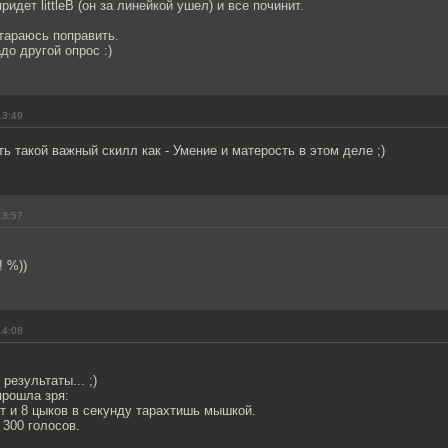
идет littleB (он за линейкой ушел) и все починит.
стараюсь поправить.
до другой опрос :)
13:49
ть такой важный скилл как - Умение и матерость в этом деле ;)
13:57
! %))
14:08
езультаты... ;)
прошла зря:
т и 8 цыков в секунду тарахтишь мышкой.
 300 голосов.