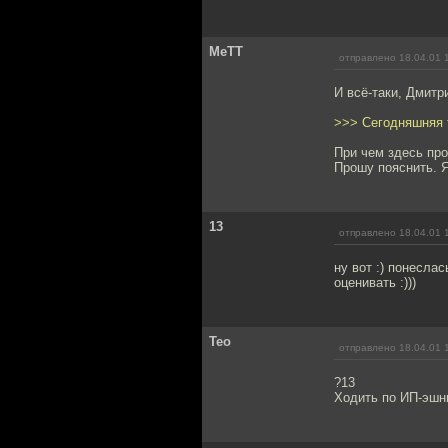
MeTT
отправлено 18.04.01 
И всё-таки, Дмитр
>>> Сегодняшняя т
При чем здесь про
Прошу пояснить. Я
13
отправлено 18.04.01 
ну вот :) понеслас
оценивать :)))
Teo
отправлено 18.04.01 
?13
Ходить по ИП-эшни