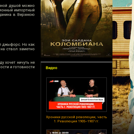
ойной душой можно
кционный импортный
жданина в Верхнюю
л джыфорс. Но как
 на ствол заметно
ду хочет ничуть не
ности и готовности
Видео
Хроники русской революции, часть
1: Революция 1905–1907 гг.