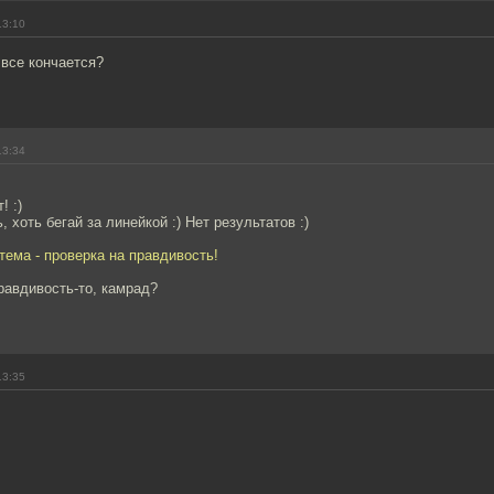
13:10
 все кончается?
13:34
! :)
 хоть бегай за линейкой :) Нет результатов :)
ема - проверка на правдивость!
равдивость-то, камрад?
13:35