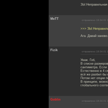
ЗЫ:Неправильная г
MeTT
отправлено 18.04.01 
>>> ЗЫ:Неправильн
Ага. Давай заново
Fizik
отправлено 18.04.01 
Уваж. Гоб,
В списке размеров
сантиметра. Если 
Естественно в 4 с
всё же разбил бы н
Потом нет опции п
В принципе, можно
глобального соотв
Goblin
отправлено 18.04.01 