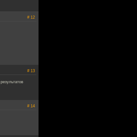
# 12
# 13
ь результатов
# 14