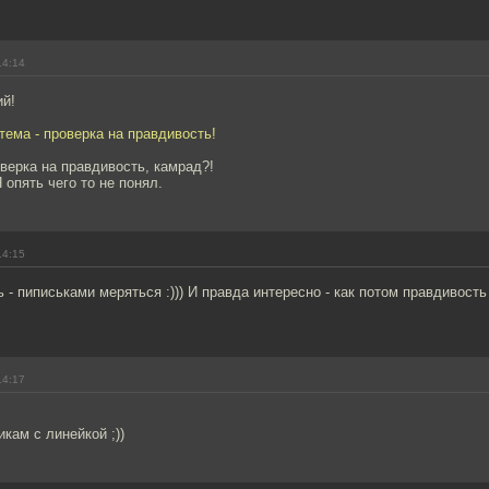
14:14
ий!
ема - проверка на правдивость!
верка на правдивость, камрад?!
 опять чего то не понял.
14:15
ь - пиписьками меряться :))) И правда интересно - как потом правдивост
14:17
кам с линейкой ;))