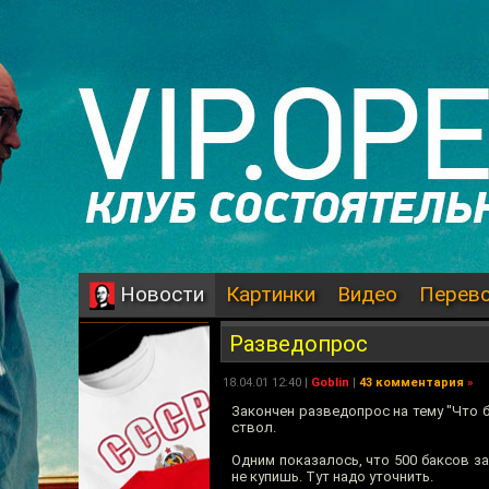
Картинки
Видео
Перев
Новости
Разведопрос
18.04.01 12:40 |
Goblin
|
43 комментария
»
Закончен разведопрос на тему "Что б
ствол.
Одним показалось, что 500 баксов з
не купишь. Тут надо уточнить.