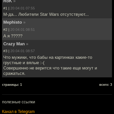
RoK
»
#1 |
20.04.01 07:55
М-да... Любители Star Wars отсутствуют...
Mephisto
»
#2 |
20.04.01 08:51
А я ?????
Crazy Man
»
#3 |
20.04.01 08:57
Что мужики, что бабы на картинках какие-то
грустные и вялые :-(
Совершенно не верится что такие еще могут и
сражаться.
cтраницы: 1
всего: 3
полезные ссылки
Канал в Telegram