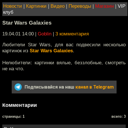
Новости
|
Картинки
|
Видео
|
Переводы
|
Магазин
|
VIP
клуб
Star Wars Galaxies
19.04.01 14:00
|
Goblin
|
3 комментария
Любители Star Wars, для вас подвесили несколько
картинок из
Star Wars Galaxies
.
Нелюбители: картинки вялые, беззлобные, смотреть
не на что.
Подписывайся на наш
канал в Telegram
Комментарии
cтраницы: 1
всего: 3