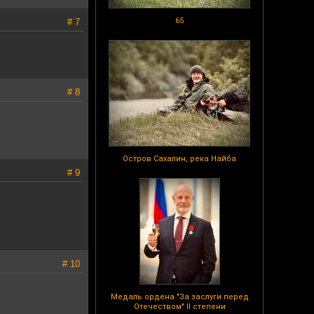
65
# 7
# 8
Остров Сахалин, река Найба
# 9
# 10
Медаль ордена "За заслуги перед
Отечеством" II степени