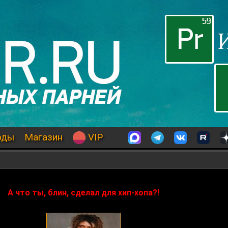
оды
Магазин
VIP
А что ты, блин, сделал для хип-хопа?!