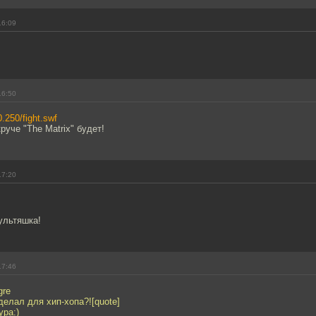
16:09
16:50
0.250/fight.swf
руче "The Matrix" будет!
17:20
ультяшка!
17:46
gre
делал для хип-хопа?![quote]
ура:)