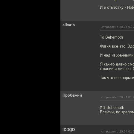
И в отместку - Notor
alkaris
отправлено 20.04.01 
To Behemoth
Фигня все это. Зд
И над избранными 
Я как-то давно см
к нации и лично к
Так что все норма
Пpобежий
отправлено 20.04.01 
# 1 Behemoth
Все-тки, по зрело
IDDQD
отправлено 20.04.01 