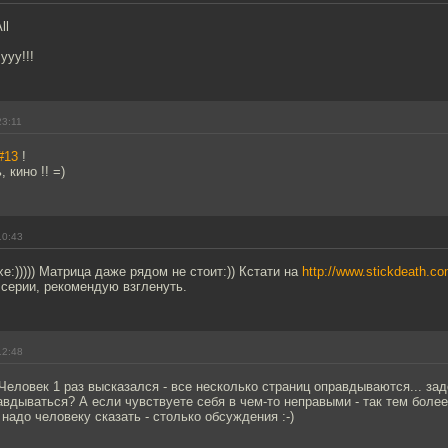
ll
ууу!!!
23:11
#13
!
 кино !! =)
10:43
е:))))) Матрица даже рядом не стоит:)) Кстати на
http://www.stickdeath.c
 серии, рекомендую взгленуть.
12:48
 Человек 1 раз высказался - все несколько страниц оправдываются... зад
авдываться? А если чувствуете себя в чем-то неправыми - так тем более
надо человеку сказать - столько обсуждения :-)