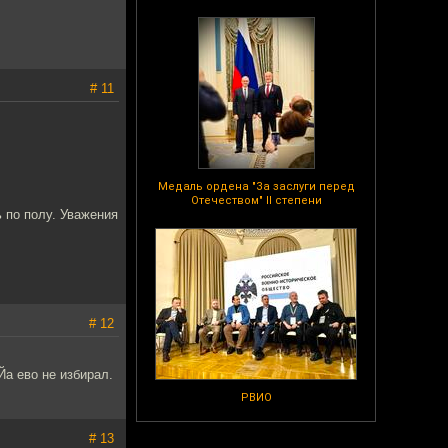
# 11
Медаль ордена "За заслуги перед
Отечеством" II степени
 по полу. Уважения
# 12
Йа ево не избирал.
РВИО
# 13