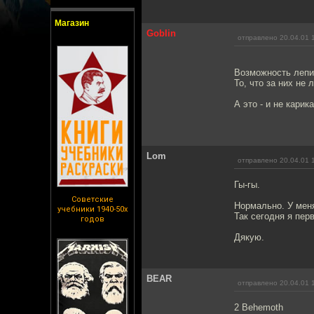
Магазин
Goblin
отправлено 20.04.01 
Возможность лепит
То, что за них не 
А это - и не карика
Lom
отправлено 20.04.01 
Гы-гы.
Советские
Нормально. У меня
учебники 1940-50х
Так сегодня я пер
годов
Дякую.
BEAR
отправлено 20.04.01 
2 Behemoth