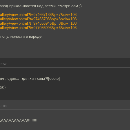
арод прикалывается над всеми, смотри сам ;)
/gallery/view.phtml?t=974667138&p=7&div=103
/gallery/view.phtml?t=974637038&p=8&div=103
/gallery/view.phtml?t=974556946&p=8&div=103
/gallery/view.phtml?t=977086093&p=6&div=103
 популярности в народе.
15:52
блин, сделал для хип-хопа?![quote]
а:)
16:03
АААААААА!!!!!!!!!!