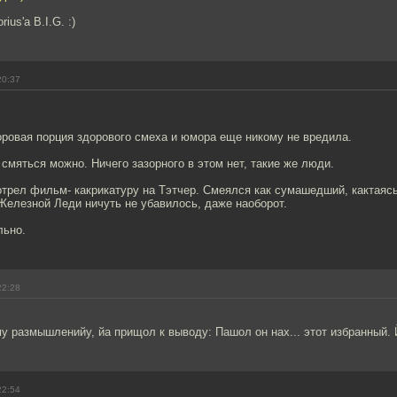
ius'а B.I.G. :)
20:37
оровая порция здорового смеха и юмора еще никому не вредила.
смяться можно. Ничего зазорного в этом нет, такие же люди.
отрел фильм- какрикатуру на Тэтчер. Смеялся как сумашедший, кактаясь
 Железной Леди ничуть не убавилось, даже наоборот.
льно.
22:28
му размышленийу, йа прищол к выводу: Пашол он нах... этот избранный. 
22:54