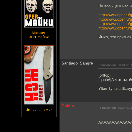
Ну вообще у нас н
http://www.oper.ru
http://www.oper.ru
http://www.oper.ru
http://www.oper.ru
Магазин
Имхо, это признак
ОПЕРМАЙКИ
Santiago_Sangre
отправлено 20.04.01 
(offtop)
[quote\]А что ты, 
Убил Тупака Шакур
Goblin
отправлено 20.04.01 
Империя ножей
ААААААААААААААА