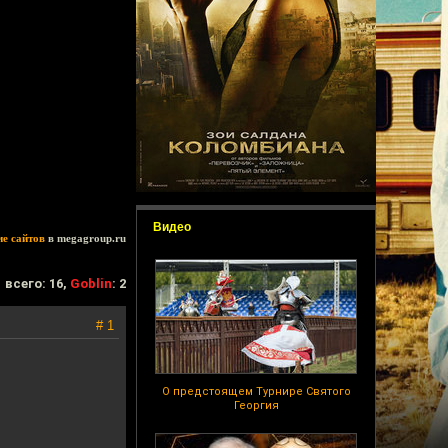
Видео
ие сайтов
в megagroup.ru
всего: 16,
Goblin
: 2
# 1
О предстоящем Турнире Святого
Георгия