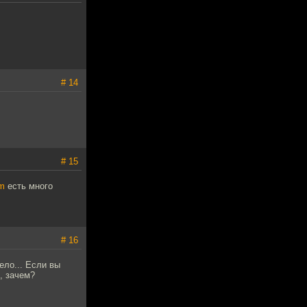
# 14
# 15
om
есть много
# 16
ело... Если вы
, зачем?