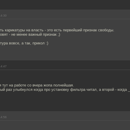
14:30
ь карикатуры на власть - это есть первейший признак свободы.
ловят - не менее важный признак ;)
тура вовсе, а так, прикол :)
14:47
 тут на работе со вчера жопа полнейшая.
вый раз улыбнулся когда про установку фильтра читал, а второй - когда 
14:56