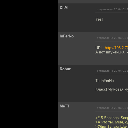
DftM
отправлено 20.04.01 
Yes!
InFerNo
отправлено 20.04.01 
URL:
http://195.2.7
А вот штукенция, к
Robur
отправлено 20.04.01 
To InFerNo
Класс! Чумовая м
MeTT
отправлено 20.04.01 
># 5 Santiago_San
>А что ты, блин, с
>Убил Тупака Шак