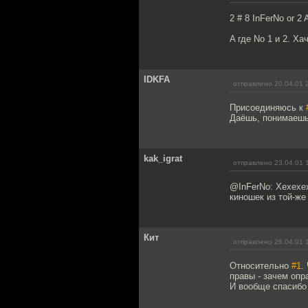
2 # 8 InFerNo or 2 A
A где No 1 и 2. Хач
IDKFA
отправлено 20.04.01 
Присоединяюсь к
Даёшь, понимаешь,
kak_igrat
отправлено 23.04.01 
@InFerNo: Хехехех
киношек из той-же
Кит
отправлено 26.04.01 
Относительно
#1
.
правы - зачем опр
И вообще спасибо 