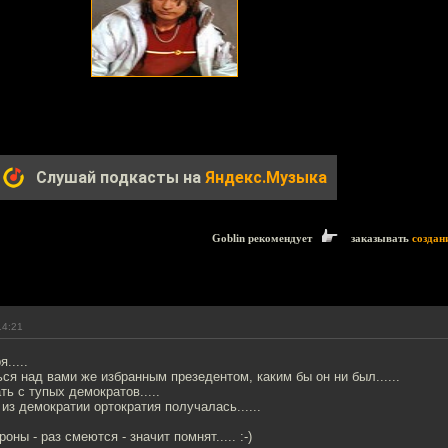
Слушай подкасты на
Яндекс.Музыка
Goblin рекомендует
заказывать
создан
14:21
.....
ся над вами же избранным презедентом, каким бы он ни был......
ть с тупых демократов.....
 из демократии ортократия получалась......
оны - раз смеются - значит помнят..... :-)