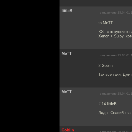
littleB
отправлено 25.04.01 
to MeTT:
XS - это кусочек 
Xenon + Sujoy, ко
MeTT
отправлено 25.04.01 
2 Goblin
Так все таки, Дмит
MeTT
отправлено 25.04.01 
# 14 littleB
Лады. Спасибо за 
Goblin
отправлено 25.04.01 