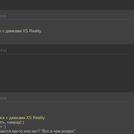
16:01
к с демками XS Reality.
16:02
16:04
иск с демками XS Reality.
ть, камрад!:)
 :)
ется как-то или нет? "Вот в чем вопрос".