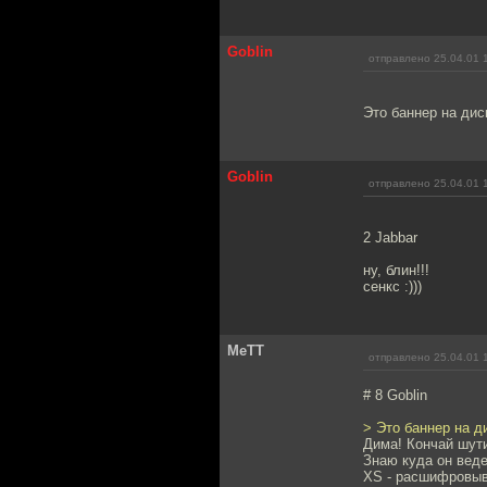
Goblin
отправлено 25.04.01 
Это баннер на дис
Goblin
отправлено 25.04.01 
2 Jabbar
ну, блин!!!
сенкс :)))
MeTT
отправлено 25.04.01 
# 8 Goblin
> Это баннер на д
Дима! Кончай шути
Знаю куда он ведет
XS - расшифровыва