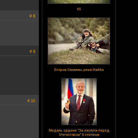
65
# 8
# 9
Остров Сахалин, река Найба
# 10
Медаль ордена "За заслуги перед
Отечеством" II степени