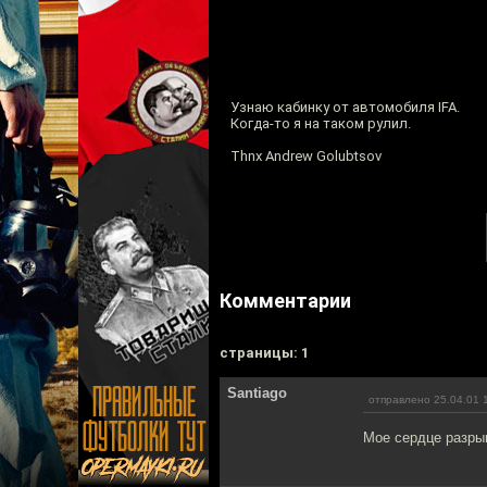
Узнаю кабинку от автомобиля IFA.
Когда-то я на таком рулил.
Thnx Andrew Golubtsov
Комментарии
cтраницы: 1
Santiago
отправлено 25.04.01 
Мое сердце разрыв