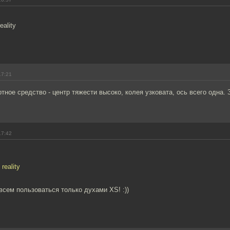
eality
17:21
тное средство - центр тяжести высоко, колея узковата, ось всего одна.
17:42
reality
 всем пользоваться только духами XS! :))