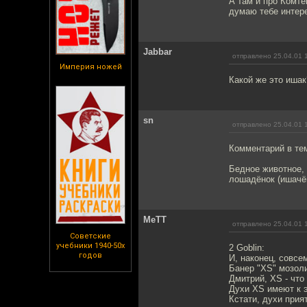
А там и про Комте
думаю тебе интере
Jabbar
отправлено 25.04.01 
Империя ножей
Какой же это ишак
sn
отправлено 25.04.01 
Комментарий в те
Бедное животное, 
лошадёнок (ишачён
MeTT
отправлено 25.04.01 
Советские
учебники 1940-50х
2 Goblin:
годов
И, наконец, совсем
Банер "XS" мозоли
Дмитрий, XS - что
Духи XS имеют к э
Кстати, духи прия