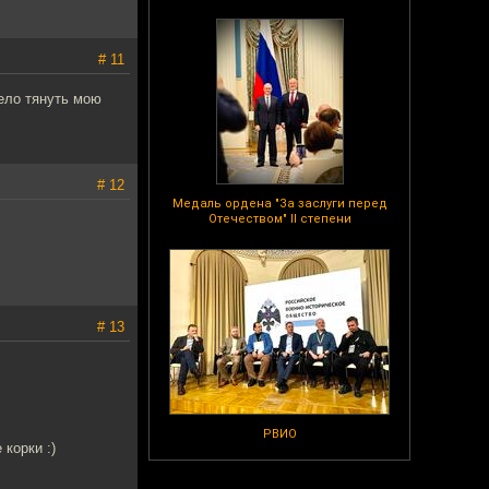
# 11
жело тянуть мою
# 12
Медаль ордена "За заслуги перед
Отечеством" II степени
# 13
РВИО
корки :)