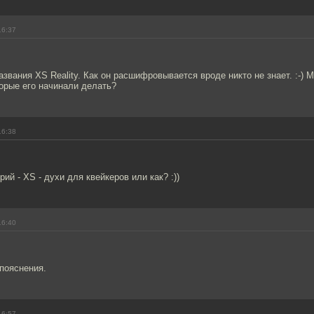
16:37
названия XS Reality. Как он расшифровывается вроде никто не знает. :-) 
торые его начинали делать?
16:38
рий - XS - духи для квейкеров или как? :))
16:40
пояснения.
16:57