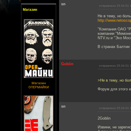
sn
отправлено 25.04.01 
Магазин
Не в тему, но бол
http://www.netosco
"Компания ОАО "Р
компании "Мемонет
NTV.ru и "Эхо Мос
В странах Балтии 
Goblin
отправлено 25.04.01 
>Не в тему, но бо
Магазин
ОПЕРМАЙКИ
Форум для этого е
sn
отправлено 25.04.01 
2Goblin
Извини, не зареги