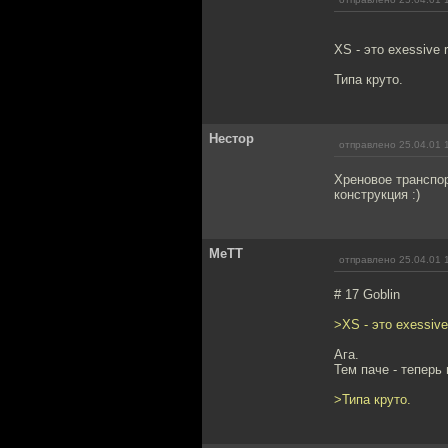
XS - это exessive r
Типа круто.
Нестор
отправлено 25.04.01 
Хреновое транспор
конструкция :)
MeTT
отправлено 25.04.01 
# 17 Goblin
>XS - это exessive 
Ага.
Тем паче - теперь
>Типа круто.