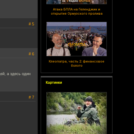
Атака БПЛА на Геленджик и
открытие Ормузского пролива
# 5
# 6
Клеопатра, часть 2: финансовое
болото
ей, а здесь один
Картинки
# 7