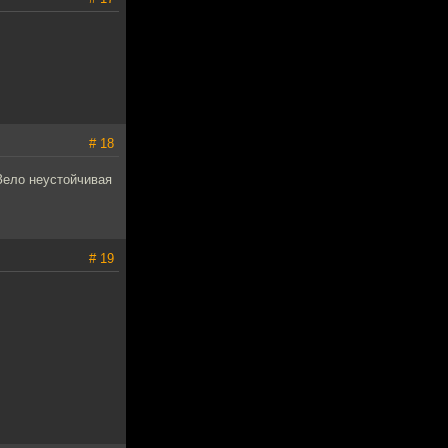
# 18
 Зело неустойчивая
# 19