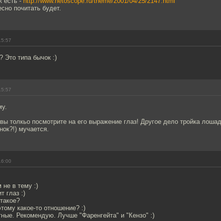
к есть -
http://www.netoscope.ru/theme/2001/04/25/2147.html
сно почитать будет.
15:57
? Это типа бычок :)
15:57
му.
вы толкьо посмотрите на его выражение глаз! Другое дело тройка лошад
ок?!) мучается.
16:00
 не в тему :)
т глаз :)
 такое?
тому какое-то отношение? :)
тные. Рекомендую. Лучше "Фаренгейта" и "Кензо" :)