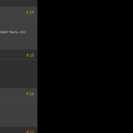
# 14
Может быть это
# 15
# 16
# 17