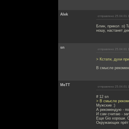
Alek
отправлено 25.04.01 
Блин, прикол :о) 
ношу, настанет ден
sn
отправлено 25.04.01 
> Кстати, духи пр
В смысле рекомен
MeTT
отправлено 25.04.01 
# 12 sn
> В смысле реком
Мужские :)
А рекомендую - п
И сам считаю - за
Еще Gio хороши. С
Окружающих прёт 