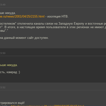
15:49
ьше некуда.
pe.ru/news/2001/04/25/2155.html
- изоляция НТВ.
остелеком" отключила каналы связи на Западную Европу и восточные р
". В итоге, в настоящее время пользователи в этих регионах не имеют 
квы"."
на данный момент сайт доступен.
15:50
льше некуда.
сть, камрад :)
15:52
стрировался ещё!