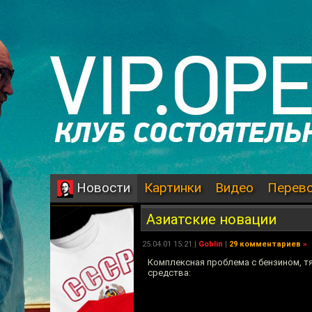
Картинки
Видео
Перев
Новости
Азиатские новации
25.04.01 15:21 |
Goblin
|
29 комментариев
»
Комплексная проблема с бензином, тя
средства: