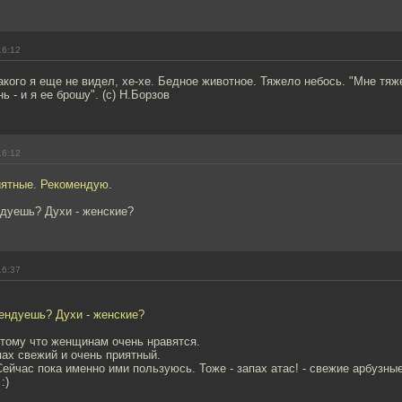
16:12
Такого я еще не видел, хе-хе. Бедное животное. Тяжело небось. "Мне тя
ь - и я ее брошу". (с) Н.Борзов
16:12
иятные. Рекомендую.
дуешь? Духи - женские?
16:37
ендуешь? Духи - женские?
отому что женщинам очень нравятся.
пах свежий и очень приятный.
ейчас пока именно ими пользуюсь. Тоже - запах атас! - свежие арбузные 
:)