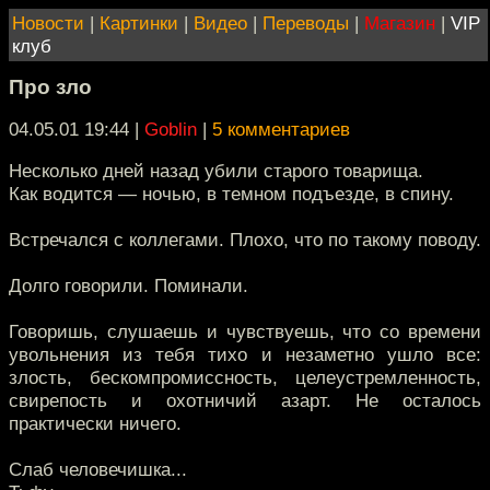
Новости
|
Картинки
|
Видео
|
Переводы
|
Магазин
|
VIP
клуб
Про зло
04.05.01 19:44
|
Goblin
|
5 комментариев
Несколько дней назад убили старого товарища.
Как водится — ночью, в темном подъезде, в спину.
Встречался с коллегами. Плохо, что по такому поводу.
Долго говорили. Поминали.
Говоришь, слушаешь и чувствуешь, что со времени
увольнения из тебя тихо и незаметно ушло все:
злость, бескомпромиссность, целеустремленность,
свирепость и охотничий азарт. Не осталось
практически ничего.
Слаб человечишка...