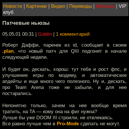
Новости
|
Картинки
|
Видео
|
Переводы
|
Магазин
|
VIP
клуб
Патчевые ньюзы
05.05.01 00:31
|
Goblin
|
1 комментарий
Роберт Даффи, паренек из id, сообщает в своем
.plan
, что новый патч для QIII подгонят в начале
следующей недели.
И будет он, дескать, хорош: тут тебе и рост фпс, и
улучшение игры по модему, и автоматические
апдейты и еще много чего полезного. Ну и, дескать,
про Team Arena тоже не забыли, и для нее
постарались.
Непонятно только, зачем на нее вообще время
тратить, на ТА — кому она на фиг нужна?
Лучше бы уже DOOM III строили, не отвлекаясь.
Все равно лучше чем в
Pro-Mode
сделать не могут.