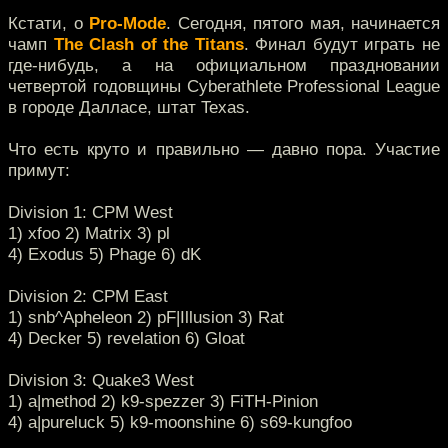
Кстати, о
Pro-Mode
. Сегодня, пятого мая, начинается
чамп
The Clash of the Titans
. Финал будут играть не
где-нибудь, а на официальном праздновании
четвертой годовщины Cyberathlete Professional League
в городе Далласе, штат Texas.
Что есть круто и правильно — давно пора. Участие
примут:
Division 1: CPM West
1) xfoo 2) Matrix 3) pl
4) Exodus 5) Phage 6) dK
Division 2: CPM East
1) snb^Apheleon 2) pF|Illusion 3) Rat
4) Decker 5) revelation 6) Gloat
Division 3: Quake3 West
1) a|method 2) k9-spezzer 3) FiTH-Pinion
4) a|pureluck 5) k9-moonshine 6) s69-kungfoo