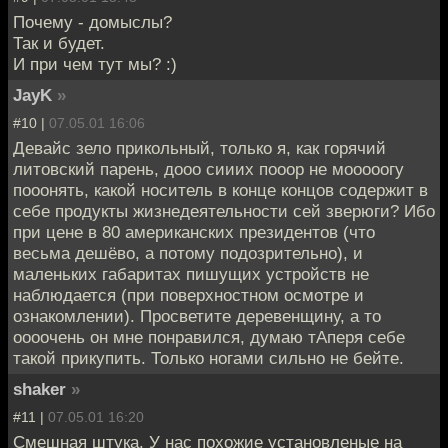
Почему - домыслы?
Так и будет.
И при чем тут мы? :)
JayK
»
#10 |
07.05.01 16:06
Девайс зело прикольный, только я, как горячий
литовский парень, дооо сииих пооор не мооооогу
пооонять, какой носитель в конце концов содержит в
себе продукты жизнедеятельности сей зверюги? Ибо
при цене в 80 американских президентов (что
весьма дешёво, а потому подозрительно), и
маленьких габаритах пишущих устройств не
наблюдается (при поверхностном осмотре и
ознакомлении). Просветите деревенщину, а то
оооочень он мне понравился, думаю тАперя себе
такой прикупить. Только ногами сильно не бейте.
shaker
»
#11 |
07.05.01 16:20
Смешная штука. У нас похожие установленые на