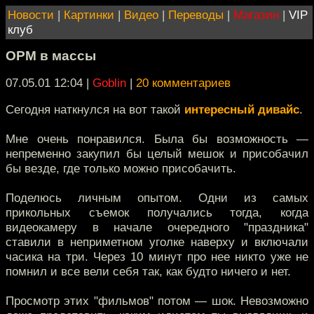
Новости
|
Картинки
|
Видео
|
Переводы
|
Магазин
|
VIP
клуб
ОРМ в массы
07.05.01 12:04
|
Goblin
|
20 комментариев
Сегодня наткнулся на вот такой
интересный дивайс
.
Мне очень понравился. Была бы возможность —
непременно закупил бы целый мешок и присобачил
бы везде, где только можно присобачить.
Поделюсь личным опытом. Одни из самых
прикольных съемок получались тогда, когда
видеокамеру в начале очередного "праздника"
ставили в неприметном уголке наверху и включали
часика на три. Через 10 минут про нее никто уже не
помнил и все вели себя так, как будто ничего и нет.
Просмотр этих "фильмов" потом — шок. Невозможно