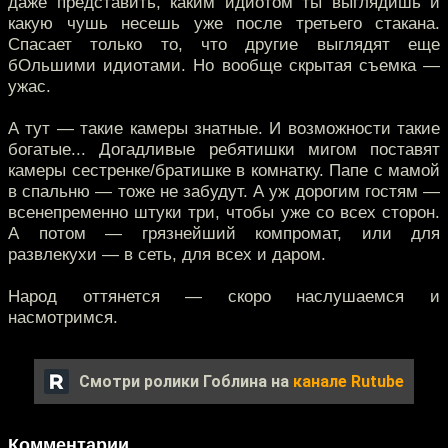
даже представить, каким идиотом ты выглядишь и
какую чушь несешь уже после третьего стакана.
Спасает только то, что другие выглядят еще
бОльшими идиотами. Но вообще скрытая съемка —
ужас.
А тут — такие камеры знатные. И возможности такие
богатые... Догадливые ребятишки мигом поставят
камеры сестренке/братишке в комнатку. Папе с мамой
в спальню — тоже не забудут. А уж дорогим гостям —
всенепременно штуки три, чтобы уже со всех сторон.
А потом — грязнейший компромат, или для
развлекухи — в сеть, для всех и даром.
Народ оттянется — скоро наслушаемся и
насмотримся.
Смотри ролики Гоблина на
канале Rutube
Комментарии