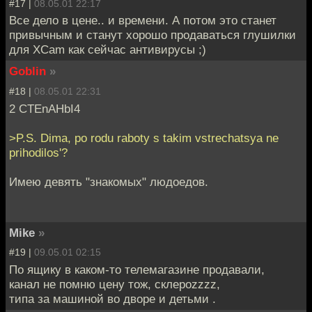
#17 |
08.05.01 22:17
Все дело в цене.. и времени. А потом это станет
привычным и станут хорошо продаваться глушилки
для XCam как сейчас антивирусы ;)
Goblin
»
#18 |
08.05.01 22:31
2 CTEnAHbI4
>P.S. Dima, po rodu raboty s takim vstrechatsya ne
prihodilos'?
Имею девять "знакомых" людоедов.
Mike
»
#19 |
09.05.01 02:15
По ящику в каком-то телемагазине продавали,
канал не помню цену тож, склероzzzz,
типа за машиной во дворе и детьми .