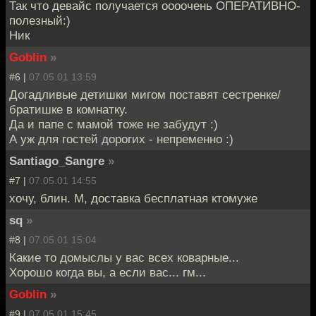
Так что девайс получается оооочень ОПЕРАТИВНО-
полезный:)
Ник
Goblin
»
#6 |
07.05.01 13:59
Догадливые детишки мигом поставят сестренке/
братишке в комнатку.
Да и папе с мамой тоже не забудут :)
А уж для гостей дорогих - непременно :)
Santiago_Sangre
»
#7 |
07.05.01 14:55
хочу, блин. М, доставка бесплатная ктомуже
sq
»
#8 |
07.05.01 15:04
Какие то домыслы у вас всех коварные...
Хорошо когда вы, а если вас... гм...
Goblin
»
#9 |
07.05.01 15:45