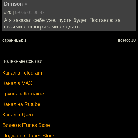
Dimson
»
#20 |
09.05.01 08:42
А я заказал себе уже, пусть будет. Поставлю за
своими спиногрызами следить.
cтраницы: 1
всего: 20
полезные ссылки
Канал в Telegram
Канал в MAX
Группа в Контакте
Канал на Rutube
Канал в Дзен
Видео в iTunes Store
Подкаст в iTunes Store