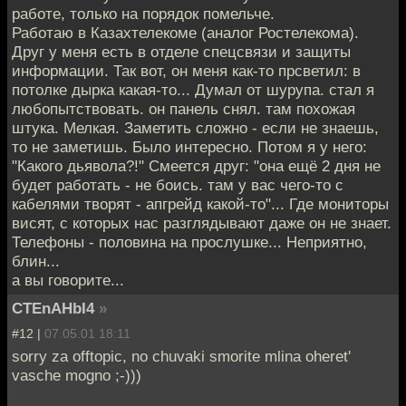
работе, только на порядок помельче.
Работаю в Казахтелекоме (аналог Ростелекома).
Друг у меня есть в отделе спецсвязи и защиты
информации. Так вот, он меня как-то прсветил: в
потолке дырка какая-то... Думал от шурупа. стал я
любопытствовать. он панель снял. там похожая
штука. Мелкая. Заметить сложно - если не знаешь,
то не заметишь. Было интересно. Потом я у него:
"Какого дьявола?!" Смеется друг: "она ещё 2 дня не
будет работать - не боись. там у вас чего-то с
кабелями творят - апгрейд какой-то"... Где мониторы
висят, с которых нас разглядывают даже он не знает.
Телефоны - половина на прослушке... Неприятно,
блин...
а вы говорите...
CTEnAHbI4
»
#12 |
07.05.01 18:11
sorry za offtopic, no chuvaki smorite mlina oheret'
vasche mogno ;-)))