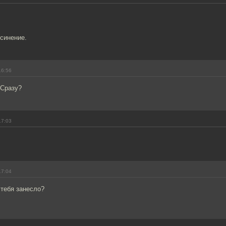
синение.
16:56
 Сразу?
17:03
17:04
 тебя занесло?