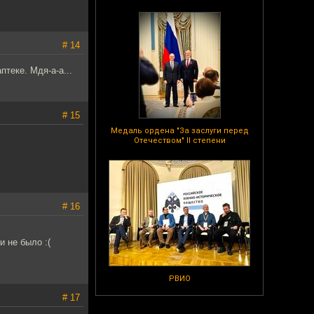
# 14
теке. Мдя-а-а...
# 15
Медаль ордена "За заслуги перед
Отечеством" II степени
# 16
и не было :(
РВИО
# 17