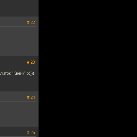
# 22
# 23
иток "Квейк" :о)))
# 24
# 25