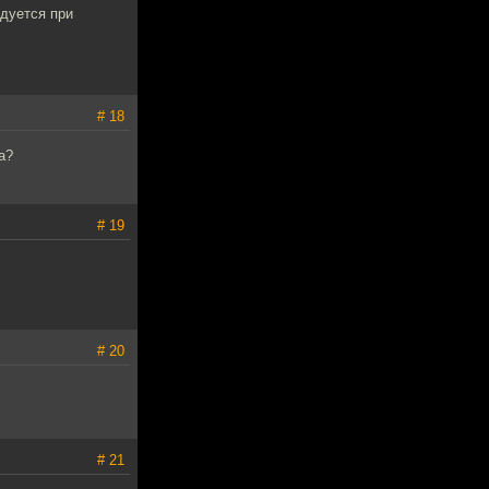
ндуется при
# 18
а?
# 19
# 20
# 21