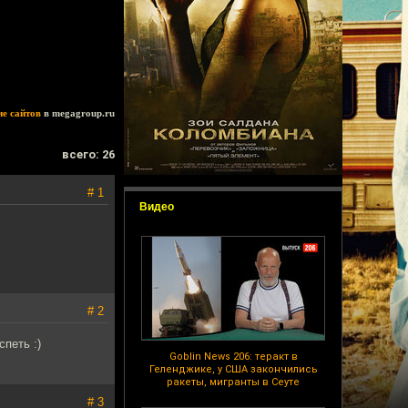
ие сайтов
в megagroup.ru
всего: 26
# 1
Видео
# 2
петь :)
Goblin News 206: теракт в
Геленджике, у США закончились
ракеты, мигранты в Сеуте
# 3