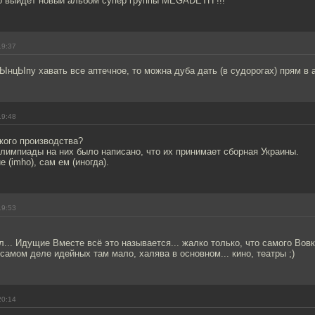
о выйдет новый альбом супер группы MEGADETH !!!
19:37
ЫнцЫпу хавать все аптечное, то можна дуба дать (в судорогах) прям в ап
19:48
кого производства?
лимпиады на них было написано, что их принимает сборная Украины.
 (imho), сам ем (иногда).
19:53
л... Идущие Вместе всё это называется... жалко только, что самого Вовк
а самом деле идейных там мало, халява в основном... кино, театры ;)
20:14