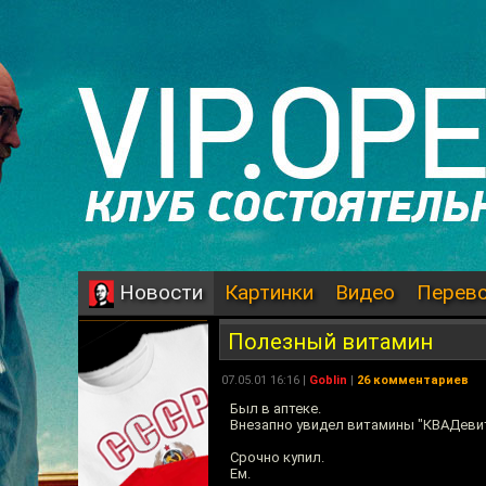
Картинки
Видео
Перев
Новости
Полезный витамин
07.05.01 16:16 |
Goblin
|
26 комментариев
Был в аптеке.
Внезапно увидел витамины "КВАДевит
Срочно купил.
Ем.