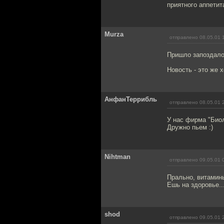
приятного аппетит
Murza
отправлено 08.05.01 
Пришло запоздалое
Новость - это же х
АнфанТеррибль
отправлено 08.05.01 
У нас фирма "Биол
Дружно пьем :)
Nihtman
отправлено 09.05.01 
Прально, витамины 
Ешь на здоровье....
shod
отправлено 09.05.01 