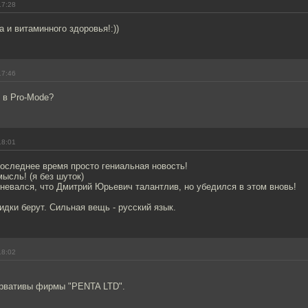
17:28
а и витаминного здоровья!:))
17:46
к в Pro-Mode?
18:01
оследнее время просто гениальная новость!
мысль! (я без шуток)
невался, что Дмитрий Юрьевич талантлив, но убедился в этом вновь!
идки берут. Сильная вещь - русский язык.
18:02
ервативы фирмы "PENTA LTD".