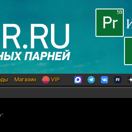
оды
Магазин
VIP
".