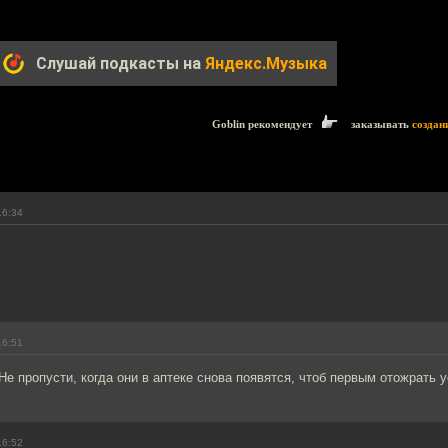
Слушай подкасты на
Яндекс.Музыка
Goblin рекомендует
заказывать
создан
16:34
16:51
е пропусти, когда они в аптеке снова появятся, чтоб первым отожрать ус
16:52