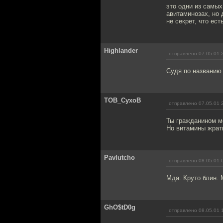
это одни из самых
авитаминозах, но
не секрет, что ес
Highlander
отправлено 07.05.01 
Судя по названию 
TOB_CyxoB
отправлено 07.05.01 
Ты гражданином м
Но витамины жрать
Pavlutcho
отправлено 08.05.01 
Мда. Круто блин. 
GhO$tD0g
отправлено 08.05.01 