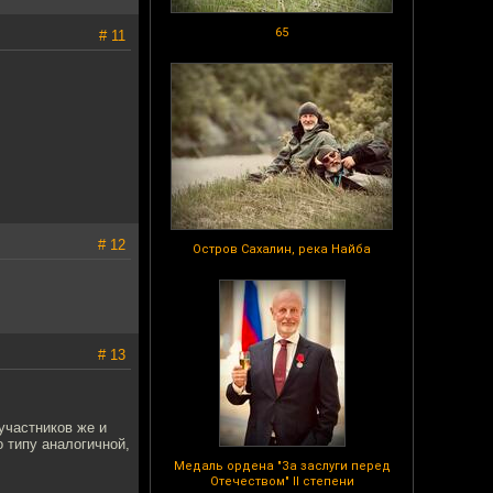
65
# 11
# 12
Остров Сахалин, река Найба
# 13
участников же и
 типу аналогичной,
Медаль ордена "За заслуги перед
Отечеством" II степени