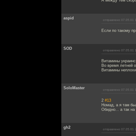
А между тем скор
aspid
отправлено 07.05.01 
Если по такому пр
SOD
отправлено 07.05.01 
Витамины украинс
Во время летней о
Витамины неплохие
SoloMaster
отправлено 07.05.01 
2
#13
Номад, а я там бы
Обидно... а так н
gh2
отправлено 07.05.01 