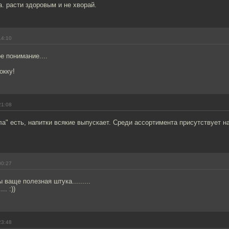
а. расти здоровым и не хворай.
14:10
 понимание....
окку!
21:08
а" есть, напитки всякие выпускает. Среди ассортимента присутствует нап
00:27
ваще полезная штука.........
.. :))
23:48