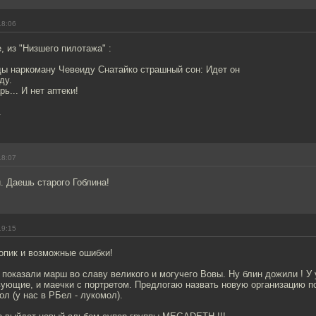
18:06
 из "Низшего пилотажа" :
ы наркоману Чевеиду Снатайко страшный сон: Идет он
ду.
ь... И нет аптеки!
.
18:07
. Даешь старого Гоблина!
19:15
опик и возможные ошибки!
 показали марш во славу великого и могучего Вовы. Ну блин дожили ! У 
ующие, и маечки с портретом. Предлогаю назвать новую организацию по
ол (у нас в РБел - лукомол).