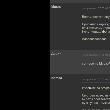
Murza
отправлено 07.05.01 
Вспоминается еще,
Приснился однажд
по знакомому горо
Ночь, улица, фонар
Аааааааааааааа...
Дорин
отправлено 07.05.01 
согласен с Мурзой
Nomad
отправлено 07.05.01 
Извените за оффт
Смотрел новости -
билеты соответств
сущ. у нас - пуком