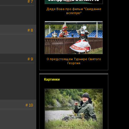
# 7
Дядя Вова про фильм "Свидание
вслепую"
# 8
# 9
О предстоящем Турнире Святого
Георгия
Картинки
# 10