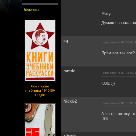
Магазин
Мету
Думаю сначала по
sq
отправлено 07.05.01 
Прям вот так вот?
mmde
отправлено 07.05.01 
r00lz :))
Советские
учебники 1940-50х
годов
NickGZ
отправлено 07.05.01 
А чего в аптеку то
Ник