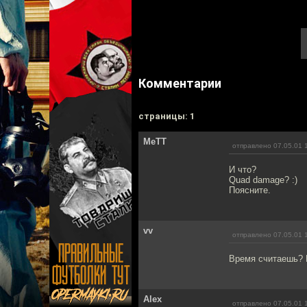
Комментарии
cтраницы: 1
MeTT
отправлено 07.05.01 
И что?
Quad damage? :)
Поясните.
vv
отправлено 07.05.01 
Время считаешь? Н
Alex
отправлено 07.05.01 