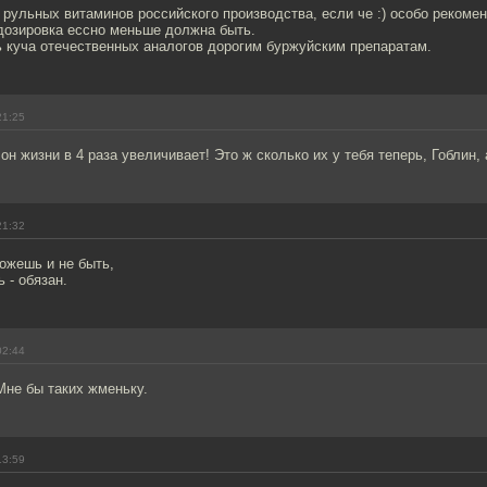
 рульных витаминов российского производства, если че :) особо рекоме
 дозировка ессно меньше должна быть.
ть куча отечественных аналогов дорогим буржуйским препаратам.
21:25
он жизни в 4 раза увеличивает! Это ж сколько их у тебя теперь, Гоблин, 
21:32
ожешь и не быть,
 - обязан.
02:44
Мне бы таких жменьку.
13:59