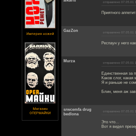
alkaris
отправлено 07.05.01 
Приятного аппетит
GazZon
отправлено 07.05.01 
Империя ножей
Респаун у него ка
Murza
отправлено 07.05.01 
Единственная за п
Каков слог, какая 
Я и раньше не сом
Блин, меня аж зав
Магазин
srwcemfa drug
отправлено 07.05.01 
ОПЕРМАЙКИ
bedlona
Это что...
Вот я видел през