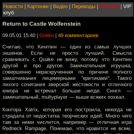
Новости
|
Картинки
|
Видео
|
Переводы
|
Магазин
|
VIP
клуб
Return to Castle Wolfenstein
09.05.01 15:40
|
Goblin
|
49 комментариев
Считаю, что Кингпин — один из самых лучших
экшенов. Если не просто лучший. Смысла
сравнивать с Quake не вижу, потому что Кингпин
другой и про другое. Замечательная игрушка,
совершенно нераскрученная по причине полного
замалчивания лицемерными "критиками". Такого
лихого сочетания зверской жестокости и отличного
юмора не встречал больше нигде. Сингл —
замечательный, multyplayer — выше всяких похвал.
Контора Xatrix, которая его построила, никогда не
страдала от недостатка творческих идей. Много чего
там за ними числится, например — отличная игра
Redneck Rampage. Понимаю, что нравится не всем,