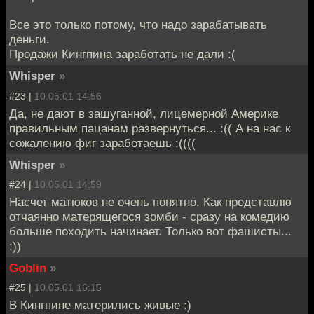
Все это только потому, что надо зарабатывать
деньги.
Продажи Кингпина заработать не дали :(
Whisper
»
#23 |
10.05.01 14:56
Да, не дают в зашуганной, лицемерной Америке
правильным пацанам развернуться... :(( А на нас к
сожалению фиг заработаешь :((((
Whisper
»
#24 |
10.05.01 14:59
Насчет матюков не очень понятно. Как представлю
отчаянно матерящегося зомби - сразу на комедию
больше походить начинает. Только вот фашисты...
:))
Goblin
»
#25 |
10.05.01 16:15
В Кингпине матерились живые :)