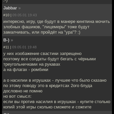
Jabbar
»
#10 |
09.05.01 19:43
интересно, игру, где будут в манере кингпина мочить
злобных фашиков, "лицемеры" тоже будут
замалчивать, или пройдёт на "ура"? :)
B-)
»
#11 |
09.05.01 19:48
у них изобажение свастики запрещено
поэтому все солдаты будут бегать с чёрными
треугольничками на рукавах
а на флагах - ромбики
а о насилии в игрушках - лучшее что было сказано
по этому поводу это в кредитсах 2ого блуда
дословно не помню
но вот смысл:
если вы против насилия в игрушках - купите столько
копий этой игры сколько сможете и сожгите