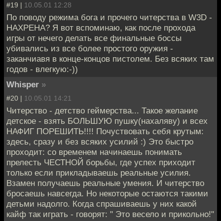
#19 |
10.05.01 12:28
По поводу режима бога и прочего читерства в W3D -
НАХРЕНА? Я вот вспоминаю, как после прохода
игры от нечего делать все финальные боссы
убивались из все более простого оружия -
заканчиавя в конце-концов пистолем. Без всяких там
годов - влегкую:-))
Whisper
»
#20 |
10.05.01 14:21
Читерство - детство геймерства... Такое желание
детское - взять БОЛЬШУЮ пушку(нахаляву) и всех
НАФИГ ПОРЕШИТЬ!!!! Почуствовать себя крутым:
здесь, сразу и без всяких усилий :) Это быстро
проходит: со временем начинаешь понимать
прелесть ЧЕСТНОЙ борьбы, где успех приходит
только если прикладываешь реальные усилия.
Взамен получаешь реальные умения. И читерство
бросаешь навсегда. Но некоторые остаются такими
детьми надолго. Когда спрашиваешь у них какой
кайф так играть - говорят: " Это весело и прикольно!"