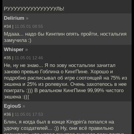
РУУУУУУУУУУУУУУУЛЬ!
Delirium
»
#34 |
11.05.01 08:55
Мдааа... надо бы Кингпин опять пройти, ностальгия
замучила :)
Whisper
»
#35 |
11.05.01 12:46
Не, ну не знаю... Я по зову ностальгии зачитал
заново превью Гоблина о КингПине. Хорошо и
подробно расписывал об игре соотоящей на 75% из
экшена и 25% из ролевухи. Очень захотелось в нее
поиграть :))) В реальном КингПине 99,99% чистого
экшена :(((
EgiouS
»
#36 |
11.05.01 17:53
Блин, я когда был в конце Kingpin'а попался на
удочку создателей... :)) Ну, они всё правильно