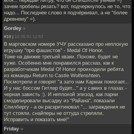
мля... передай литру, что он СЛИШКОМ умный =)
зачем пробелы резать? вот, подчеркнулось не то, что
надо... Последнее слово я подчёркивал, а не "более
древнему" =).
Gordey
»
#18 |
10.05.01 11:53
В мартовском номере УЧУ рассказано про неплохую
игрушку "про фашистов" - Medal Of Honor.
Тоже на движке третьей кваки. Похоже, будет не
хуже. Особенно мне понравился рассказ, как к
разработчикам Medal Of Honor проиходили ребята
из команды Return to Castle Wolfenshtein.
Посмотрели и говорят "а зато нам Кармак помогает...
И у нас боссом Гитлер будет..." а у самих в глазах -
черная зависть :). И неплохой эпизод, как парни
смоделировали высадку из "Райана", показали
Спилбергу - а он раскритиковал "... заграждения не
тут стояли, снайперы не оттуда стреляли.
Исправить и показать мне!"
Friday
»