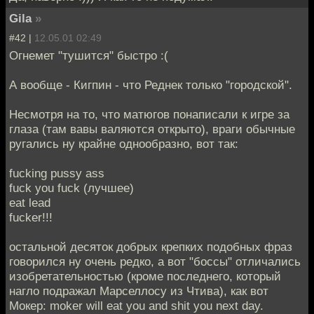
Gila
»
#42 |
12.05.01 02:49
Огнемет "тушится" быстро :(
А вообще - Кигпин - что Реднек только "городской".
Несмотря на то, что матюгов понаписали к игре за
глаза (там вавы валяются открыто), враги обычные
ругались ну крайне однообразно, вот так:
fucking pussy ass
fuck you fuck (лучшее)
eat lead
fucker!!!
остальной десяток добрых крепких подобных фраз
говорился ну очень редко, а вот "боссы" отличались
изобретательностью (кроме последнего, который
нагло подражал Марселлосу из Чтива), как вот
Мокер: moker will eat you and shit you next day.