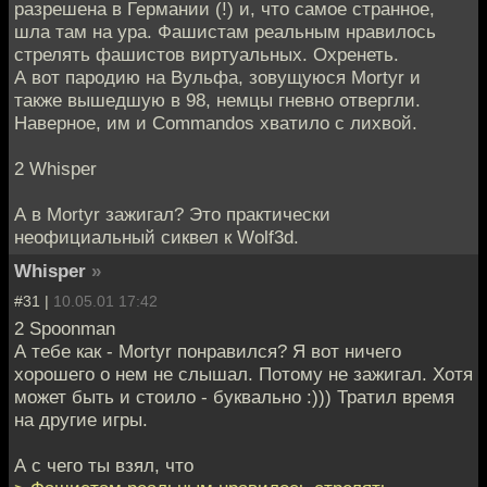
разрешена в Германии (!) и, что самое странное,
шла там на ура. Фашистам реальным нравилось
стрелять фашистов виртуальных. Охренеть.
А вот пародию на Вульфа, зовущуюся Mortyr и
также вышедшую в 98, немцы гневно отвергли.
Наверное, им и Commandos хватило с лихвой.
2 Whisper
А в Mortyr зажигал? Это практически
неофициальный сиквел к Wolf3d.
Whisper
»
#31 |
10.05.01 17:42
2 Spoonman
А тебе как - Mortyr понравился? Я вот ничего
хорошего о нем не слышал. Потому не зажигал. Хотя
может быть и стоило - буквально :))) Тратил время
на другие игры.
А с чего ты взял, что