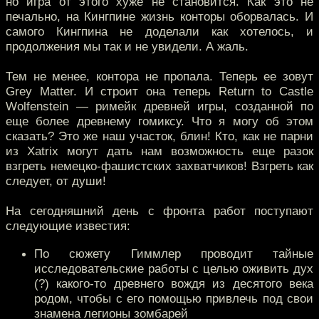
но игра от этого хуже не становится. Как это не
печально, на Кингпине жизнь конторы оборвалась. И
самого Кингпина не доделали как хотелось, и
продолжения мы так и не увидели. А жаль.
Тем не менее, контора не пропала. Теперь ее зовут
Grey Matter. И строит она теперь Return to Castle
Wolfenstein — римейк древней игры, созданной по
еще более древнему гомиксу. Что я могу об этом
сказать? Это же наш участок, блин! Кто, как не парни
из Xatrix могут дать нам возможность еще разок
взгреть немецко-фашистских захватчиков! Взгреть как
следует, от души!
На сегодняшний день с фронта работ поступают
следующие известия:
По сюжету Гиммлер проводит тайные
исследовательские работы с целью оживить дух
(?) какого-то древнего вождя из десятого века
родом, чтобы с его помощью привлечь под свои
знамена легионы зомбарей