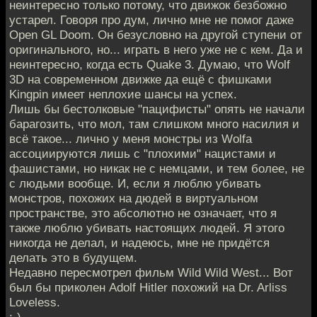
неинтересно только потому, что движок безбожно
устарел. Говоря про дум, лично мне не помог даже
Open GL Doom. Он безусловно на другой ступени от
оригинального, но... играть в него уже не с кем. Да и
неинтересно, когда есть Quake 3. Думаю, что Wolf
3D на современном движке да ещё с фишками
Kingpin имеет неплохие шансы на успех.
Лишь бы бестолковые "пацифисты" опять не начали
барагозить, что мол, там слишком много насилия и
всё такое... лично у меня монстры из Wolfa
ассоциируются лишь с "плохими" нацистами и
фашистами, но никак не с немцами, и тем более, не
с людьми вообще. И, если я люблю убивать
монстров, похожих на дюдей в виртуальном
пространстве, это абсолютно не означает, что я
также люблю убивать настоящих людей. Я этого
никогда не делал, и надеюсь, мне не придётся
делать это в будущем.
Недавно пересмотрел фильм Wild Wild West... Вот
был бы приколен Adolf Hitler похожий на Dr. Arliss
Loveless.
:-)