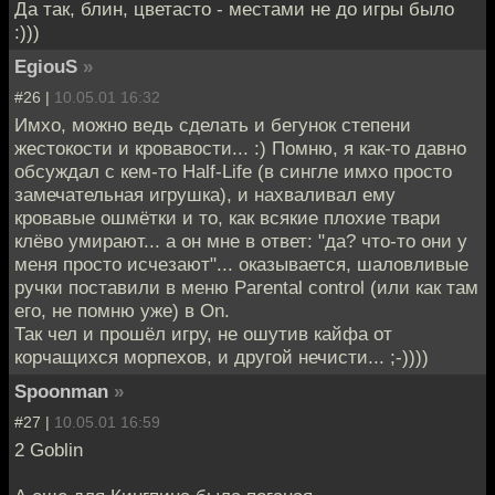
Да так, блин, цветасто - местами не до игры было
:)))
EgiouS
»
#26 |
10.05.01 16:32
Имхо, можно ведь сделать и бегунок степени
жестокости и кровавости... :) Помню, я как-то давно
обсуждал с кем-то Half-Life (в сингле имхо просто
замечательная игрушка), и нахваливал ему
кровавые ошмётки и то, как всякие плохие твари
клёво умирают... а он мне в ответ: "да? что-то они у
меня просто исчезают"... оказывается, шаловливые
ручки поставили в меню Parental control (или как там
его, не помню уже) в On.
Так чел и прошёл игру, не ошутив кайфа от
корчащихся морпехов, и другой нечисти... ;-))))
Spoonman
»
#27 |
10.05.01 16:59
2 Goblin