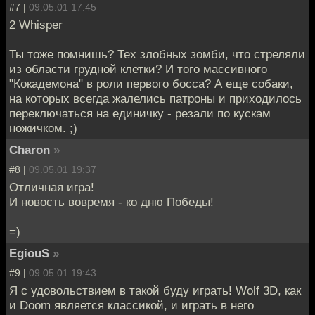
#7 |
09.05.01 17:45
2 Whisper
Ты тоже помнишь? Тех злобных зомби, что стреляли
из области грудной клетки? И того массивного
"Кокадемона" в роли первого босса? А еще собаки,
на которых всегда жалелись патроны и приходилось
переключаться на единичку - резали по кускам
ножичком. ;)
Charon
»
#8 |
09.05.01 19:37
Отличная игра!
И новость вовремя - ко дню Победы!
=)
EgiouS
»
#9 |
09.05.01 19:43
Я с удовольствием в такой буду играть! Wolf 3D, как
и Doom является классикой, и играть в него