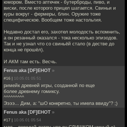
юмором. Вместо аптечек - бутерброды, пиво, и
виски, после которого прицел шатается. Свиньи и
куры вокруг - фермеры, блин. Оружие тоже
специфическое. Вообщем тоже настольгия.
Недавно достал его, захотел молодость вспомнить,
а он резанный оказался - тока несколько эпизодов.
Так и не узнал что со свиньёй стало (в дестве до
конца не прошёл).
И АКМ там есть. Весчь.
Fenus aka [DF]EHOT
»
#16 |
10.05.01 05:51
римейк древней игры, созданной по еще
более древнему гомиксу.
^^^^^^^^^
Ээээ... Дим, а: "шО конкретно, ты имела ввиду"? ;)
Fenus aka [DF]EHOT
»
#17 |
10.05.01 05:54