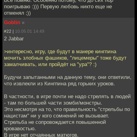
Все помню. Особенно потому, что до сих пор
поигрываю :))) Первую любовь никто еще не
отменял ;))
Goblin
»
#22 |
10.05.01 14:49
2 Jabbar
>интересно, игру, где будут в манере кингпина
мочить злобных фашиков, "лицемеры" тоже будут
замалчивать, или пройдёт на "ура"? :)
Будучи запытанными на данную тему, они ответили,
что извлекли из Кингпина ряд горьких уроков.
В частности, в игре почти не надо стрелять в людей
- там по большей части зомби/монстры.
Это несмотря на то, что правильность "стрельбы по
нацистам" ни у кого сомнений не вызывает.
Стрельба не сопровождается повышенной
кровавостью.
В игре нет отчаянных матюгов.