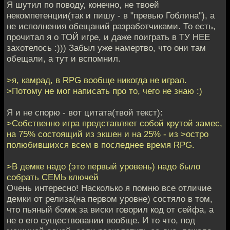
Я шутил по поводу, конечно, не твоей
некомпетенции(так и пишу - в "превью Гоблина"), а
не исполнения обещаний разработчиками. То есть,
прочитал я о ТОЙ игре, и даже поиграть в ТУ НЕЕ
захотелось :))) Забыл уже намертво, что они там
обещали, а тут и вспомнил.
>я, камрад, в RPG вообще никогда не играл.
>Потому не мог написать про то, чего не знаю :)
Я и не спорю - вот цитата(твой текст):
>Собственно игра представляет собой крутой замес,
на 75% состоящий из экшен и на 25% - из >остро
полюбившихся всем в последнее время RPG.
>В демке надо (это первый уровень) надо было
собрать СЕМЬ ключей
Очень интересно! Насколько я помню все отличие
демки от релиза(на первом уровне) состяло в том,
что пьяный бомж за виски говорил код от сейфа, а
не о его существовании вообще. И то что, под