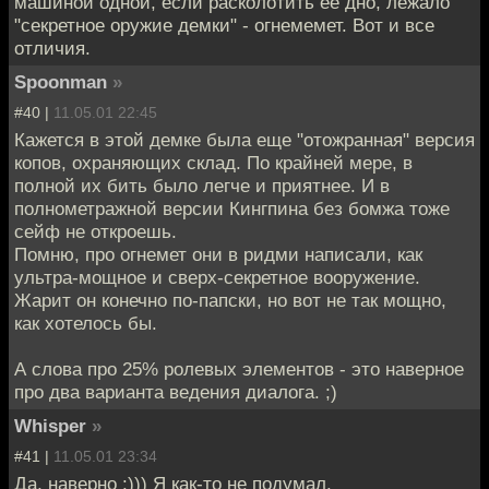
машиной одной, если расколотить ее дно, лежало
"секретное оружие демки" - огнемемет. Вот и все
отличия.
Spoonman
»
#40 |
11.05.01 22:45
Кажется в этой демке была еще "отожранная" версия
копов, охраняющих склад. По крайней мере, в
полной их бить было легче и приятнее. И в
полнометражной версии Кингпина без бомжа тоже
сейф не откроешь.
Помню, про огнемет они в ридми написали, как
ультра-мощное и сверх-секретное вооружение.
Жарит он конечно по-папски, но вот не так мощно,
как хотелось бы.
А слова про 25% ролевых элементов - это наверное
про два варианта ведения диалога. ;)
Whisper
»
#41 |
11.05.01 23:34
Да, наверно :))) Я как-то не подумал.