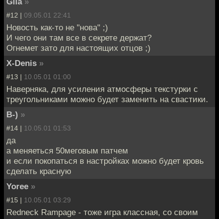
Gila
»
#12 |
09.05.01 22:41
Новость как-то не "нова" ;)
И чего они там все в секрете держат?
Огнемет зато для настоящих отцов ;)
X-Denis
»
#13 |
10.05.01 01:00
Наверняка, для усиления атмосферы текстурки с
треугольниками можно будет заменить на свастики.
B-)
»
#14 |
10.05.01 01:53
да
а меняеться 50меговым патчем
и если покопаться в настройках можно будет кровь
сделать красную
Yoree
»
#15 |
10.05.01 03:29
Redneck Rampage - тоже игра классная, со своим