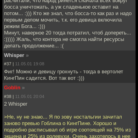
расчитали, что народ ринется сначала всех вокруг
босса уничтожать, а уж сладенькое оставит на
потом... :))) Кто же знал, что босса-то как раз и надо
первым делом мочить, т.к. его девица включила
режим Бога... :)))
Минут, наверное 20 тогда потратил, чтоб допереть...
:))))) Жаль, что контора не смогла найти ресурсы
делать продолжение... :(
Whisper
»
#37 |
11.05.01 19:08
Фиг! Можно и девицу грохнуть - тогда в вертолет
КингПин садится. Вот так вот :)))
Goblin
»
#38 |
11.05.01 20:04
2 Whisper
>Не, ну не знаю... Я по зову ностальгии зачитал
заново превью Гоблина о КингПине. Хорошо и
подробно расписывал об игре соотоящей на 75% из
экшена и 25% из ролевухи. Очень захотелось в нее