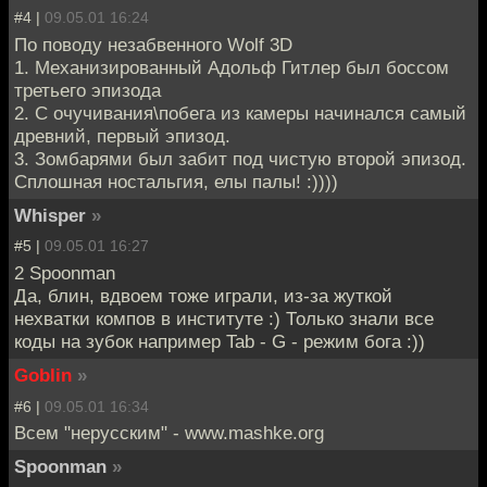
#4 |
09.05.01 16:24
По поводу незабвенного Wolf 3D
1. Механизированный Адольф Гитлер был боссом
третьего эпизода
2. C очучивания\побега из камеры начинался самый
древний, первый эпизод.
3. Зомбарями был забит под чистую второй эпизод.
Сплошная ностальгия, елы палы! :))))
Whisper
»
#5 |
09.05.01 16:27
2 Spoonman
Да, блин, вдвоем тоже играли, из-за жуткой
нехватки компов в институте :) Только знали все
коды на зубок например Tab - G - режим бога :))
Goblin
»
#6 |
09.05.01 16:34
Всем "нерусским" - www.mashke.org
Spoonman
»