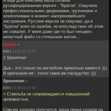
А еще для Кингпина была поганая
русифицированная версия - "Браток". Озвучено
профессиональными дворниками, грузчиками и
алкоголиками в момент наихреновейшего
настроения. Русские версии не покупаю, да и
"Братка" взял по ошибке, но впоследствии об этом
не сожалел. У меня даже где-то был четырех-
минутный файл со сплошным матом...
Goblin
»
#28 |
10.05.01 17:07
2 Spoonman
Дык - это только по-английски прикольно кажется :)))
В оригинале же - точно такое же паскудство :)))
Spoonman
»
#29 |
10.05.01 17:07
> Стрельба не сопровождается повышенной
кровавостью.
Совсем здорово получится, когда перед уходом на