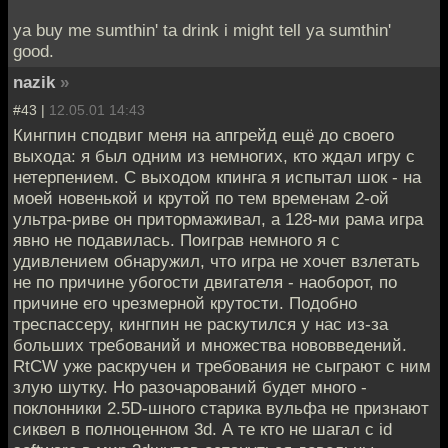
ya buy me sumthin' ta drink i might tell ya sumthin'
good.
nazik
»
#43 |
12.05.01 14:43
Кингпин сподвиг меня на апгрейд ещё до своего
выхода: я был одним из немногих, кто ждал игру с
нетерпением. С выходом кпинга я испытал шок - на
моей новенькой и крутой по тем временам 2-ой
ультра-риве он притормаживал, а 128-ми рама игра
явно не подавилась. Поиграв немного я с
удивлением обнаружил, что игра не хочет взлетать
не по причине убогости двигателя - наоборот, по
причине его чрезмерной крутости. Подобно
треспассеру, кингпин не раскутился у нас из-за
больших требований и множества нововведений.
RtCW уже раскручен и требования не сыграют с ним
злую шутку. Но разочарований будет много -
поклонники 2.5D-шного старика вульфа не признают
сиквел в полноценном 3d. А те кто не шагал с id