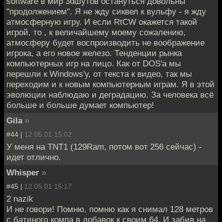
software в мир 3dшутов остануться довольны
"продолжением". Я не жду сиквел к вульфу - я жду
атмосферную игру. И если RtCW окажется такой
игрой, то , к величайшему моему сожалению,
атмосферу будет воспроизводить не воображение
игрока, а его новое железо. Тенденции рынка
компьютерных игр на лицо. Как от DOS'a мы
перешли к Windows'у, от текста к видео, так мы
переходим и к новым компьютерным играм. Я в этой
эволюции наблюдаю и деградацию. За человека всё
больше и больше думает компьютер!
Gila
»
#44 |
12.05.01 15:02
У меня на TNT1 (129Ram, потом вот 256 сейчас) -
идет отлично.
Whisper
»
#45 |
12.05.01 15:17
2 nazik
И не говори! Помню, помню как я снимал 128 метров
с батиного компа в добавок к своим 64. И забив на