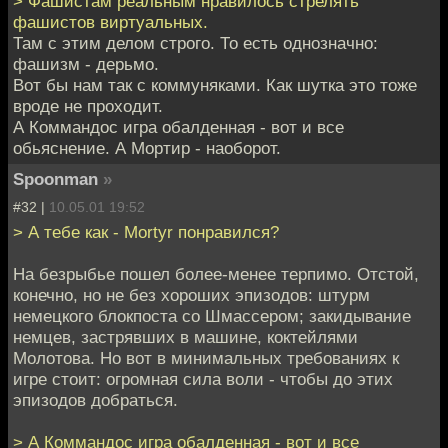
> Фашистам реальным нравилось стрелять
фашистов виртуальных.
Там с этим делом строго. То есть однозначно:
фашизм - дерьмо.
Вот бы нам так с коммуняками. Как шутка это тоже
вроде не проходит.
А Коммандос игра обалденная - вот и все
обьяснение. А Мортир - наоборот.
Spoonman
»
#32 |
10.05.01 19:52
> А тебе как - Mortyr понравился?
На безрыбье пошел более-менее терпимо. Отстой,
конечно, но не без хороших эпизодов: штурм
немецкого блокпоста со Шмассером; закидывание
немцев, застрявших в машине, коктейлями
Молотова. Но вот в минимальных требованиях к
игре стоит: огромная сила воли - чтобы до этих
эпизодов добраться.
> А Коммандос игра обалденная - вот и все