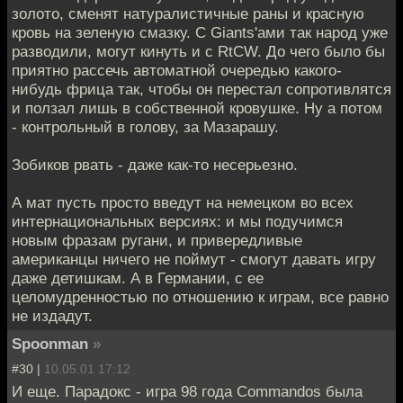
золото, сменят натуралистичные раны и красную
кровь на зеленую смазку. С Giants'ами так народ уже
разводили, могут кинуть и с RtCW. До чего было бы
приятно рассечь автоматной очередью какого-
нибудь фрица так, чтобы он перестал сопротивлятся
и ползал лишь в собственной кровушке. Ну а потом
- контрольный в голову, за Мазарашу.
Зобиков рвать - даже как-то несерьезно.
А мат пусть просто введут на немецком во всех
интернациональных версиях: и мы подучимся
новым фразам ругани, и привередливые
американцы ничего не поймут - смогут давать игру
даже детишкам. А в Германии, с ее
целомудренностью по отношению к играм, все равно
не издадут.
Spoonman
»
#30 |
10.05.01 17:12
И еще. Парадокс - игра 98 года Commandos была