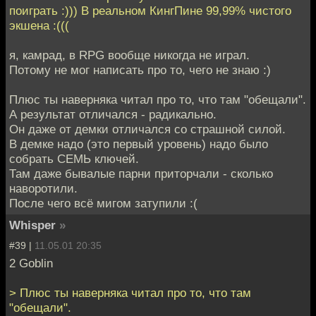
поиграть :))) В реальном КингПине 99,99% чистого
экшена :(((
я, камрад, в RPG вообще никогда не играл.
Потому не мог написать про то, чего не знаю :)
Плюс ты наверняка читал про то, что там "обещали".
А результат отличался - радикально.
Он даже от демки отличался со страшной силой.
В демке надо (это первый уровень) надо было
собрать СЕМЬ ключей.
Там даже бывалые парни приторчали - сколько
наворотили.
После чего всё мигом затупили :(
Whisper
»
#39 |
11.05.01 20:35
2 Goblin
> Плюс ты наверняка читал про то, что там
"обещали".