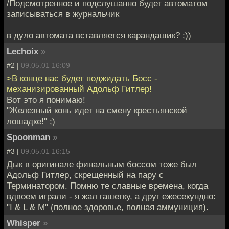
/Подсмотренное и подслушанно будет автоматом
записываться в журнальчик
в дуло автомата вставляется карандашик? ;))
Lechoix
»
#2 |
09.05.01 16:09
>В конце нас будет поджидать Босс -
механизированный Адольф Гитлер!
Вот это я понимаю!
"Железный конь идет на смену крестьянской
лошадке!" ;)
Spoonman
»
#3 |
09.05.01 16:15
Дык в оригинале финальным боссом тоже был
Адольф Гитлер, скрещенный на пару с
Терминатором. Помню те славные времена, когда
вдвоем играли - я жал гашетку, а друг ежесекундно:
"I & L & M" (полное здоровье, полная аммуниция).
Whisper
»