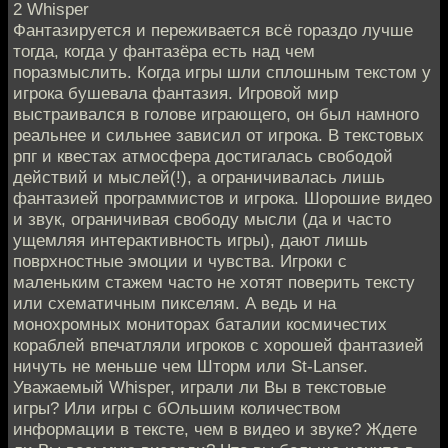
2 Whisper
Фантазируется и переживается всё гораздо лучше
тогда, когда у фантазёра есть над чем
поразмыслить. Когда игры шли сплошным текстом у
игрока бушевала фантазия. Игровой мир
выстраивался в голове играющего, он был намного
реальнее и сильнее зависил от игрока. В текстовых
рпг и квестах атмосфера достигалась свободой
действий и мыслей(!), а ограничивалась лишь
фантазией программистов и игрока. Шорошие видео
и звук, ограничивая свободу мысли (да и часто
ущемляя интерактивность игры), дают лишь
поврхностные эмоции и чувства. Игроки с
маленьким стажем часто не хотят поверить тексту
или схематичным пикселям. А ведь и на
монохромных мониторах баталии космичестих
кораблей впечатляли игроков с хорошей фантазией
ничуть не меньше чем Шторм или St-Lanser.
Уважаемый Whisper, играли ли Вы в текстовые
игры? Или игры с бОльшим количеством
информации в тексте, чем в видео и звуке? Ждете