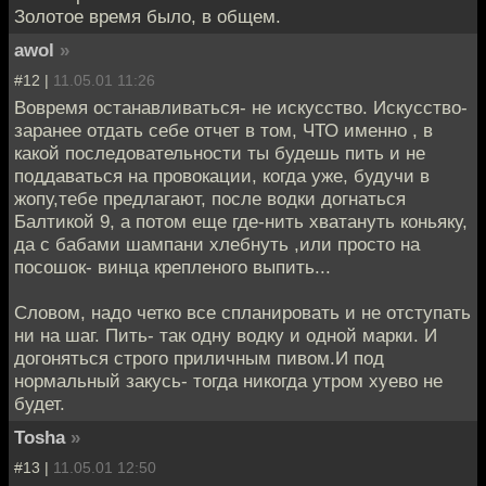
Золотое время было, в общем.
awol
»
#12 |
11.05.01 11:26
Вовремя останавливаться- не искусство. Искусство-
заранее отдать себе отчет в том, ЧТО именно , в
какой последовательности ты будешь пить и не
поддаваться на провокации, когда уже, будучи в
жопу,тебе предлагают, после водки догнаться
Балтикой 9, а потом еще где-нить хватануть коньяку,
да с бабами шампани хлебнуть ,или просто на
посошок- винца крепленого выпить...
Словом, надо четко все спланировать и не отступать
ни на шаг. Пить- так одну водку и одной марки. И
догоняться строго приличным пивом.И под
нормальный закусь- тогда никогда утром хуево не
будет.
Tosha
»
#13 |
11.05.01 12:50