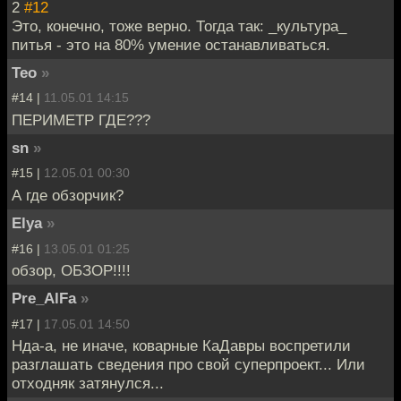
2
#12
Это, конечно, тоже верно. Тогда так: _культура_
питья - это на 80% умение останавливаться.
Teo
»
#14 |
11.05.01 14:15
ПЕРИМЕТР ГДЕ???
sn
»
#15 |
12.05.01 00:30
А где обзорчик?
Elya
»
#16 |
13.05.01 01:25
обзор, ОБЗОР!!!!
Pre_AlFa
»
#17 |
17.05.01 14:50
Нда-а, не иначе, коварные КаДавры воспретили
разглашать сведения про свой суперпроект... Или
отходняк затянулся...