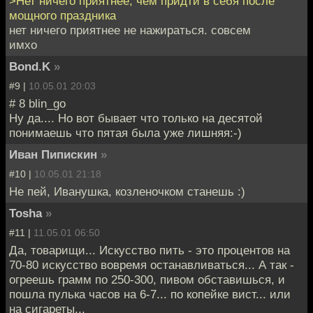
>Нет ничего приятнее, чем придти в себя после
мощного праздника
нет ничего приятнее не нажираться. совсем
имхо
Bond.K
»
#9 |
10.05.01 20:03
# 8 blin_go
Ну да.... Но вот бывает что только на десятой
понимаешь что пятая была уже лишняя:-)
Иван Пипискин
»
#10 |
10.05.01 21:18
Не пей, Иванушка, козленочком станешь :)
Tosha
»
#11 |
11.05.01 06:50
Да, товарищи... Искусство пить - это процентов на
70-80 искусство вовремя останавливаться... А так -
огреешь грамм по 250-300, пивом обставишься, и
пошла пулька часов на 6-7... по копейке вист... или
на сигареты...