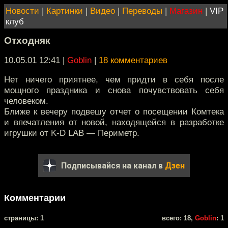
Новости
|
Картинки
|
Видео
|
Переводы
|
Магазин
|
VIP
клуб
Отходняк
10.05.01 12:41
|
Goblin
|
18 комментариев
Нет ничего приятнее, чем придти в себя после
мощного праздника и снова почувствовать себя
человеком.
Ближе к вечеру подвешу отчет о посещении Комтека
и впечатления от новой, находящейся в разработке
игрушки от K-D LAB — Периметр.
Подписывайся на канал в
Дзен
Комментарии
cтраницы: 1
всего: 18,
Goblin
: 1