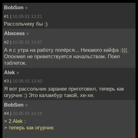
BobSon
»
#1 |
10.05.01 13:21
Рассольчику бы :)
Abscess
»
#2 |
10.05.01 13:37
А я с утра на работу попёрся... Никакого кайфа :(((.
Опохмел не приветствуется начальством. Поел
таблеток.
Alek
»
#3 |
10.05.01 13:40
Я вот рассольчик заранее приготовил, теперь как
огурчик :) Это каламбур такой, хе-хе.
BobSon
»
#4 |
10.05.01 14:19
> 2 Alek :
> теперь как огурчик