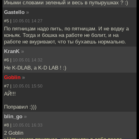
Иными словами зеленый и весь в пупырушках ? :)
Gastello
»
#5 |
10.05.01 14:27
По пятницам надо пить, по пятницам. И не водку а
коньяк. Тогда и бошка на работе не болит, и на
работе не вкуривают, что ты бухаешь нормально.
KranK
»
#6 |
10.05.01 14:32
Не K-DLAB, а K-D LAB ! :)
Goblin
»
#7 |
10.05.01 15:50
АЙ!!!
Поправил :)))
blin_go
»
#8 |
10.05.01 16:33
2 Goblin