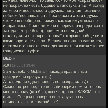
думала, наверно, что заявлю, что мол исправлюсь-
не посрамлю честь будешего галстука и т.д. А вслед
за мной и весь класс и ,дружно, получив покаяние,
пойдем "посвящаться". После всего этого я думал,
что меня вообще не примут, как минимум пока не
исправлюсь. Приняли меня в первую очередь(всего
захода четыре было), причем в последний
огалстучили школяров "слава" которых вообще ни в
какие ворота не лезла. Я сначала сильно удивился,
а потом стал постепенно догадываться какая это все
грандиозная туфта.
DED
»
#18 |
19.05.01 23:44
За что люблю Goblina - никогда правильный
праздник не пропустит! :)
А то ведь ни одна сволочь не поздравила :))
Самое потрясное, что день пионерии помнит очень
много народу (кто был, конечно), а вот ВЛКСМ - ни
фига... Спецом проверял всех друганов на
вшивость, т.к. и сам забыл :)