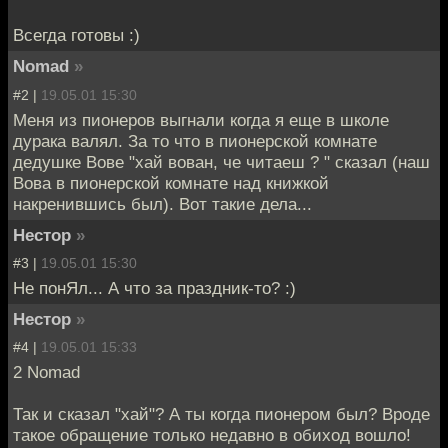
Всегда готовы :)
Nomad
»
#2 |
19.05.01 15:30
Меня из пионеров выгнали когда я еще в школе
дурака валял. За то что в пионерской комнате
дедушке Вове "хай вован, че читаеш ? " сказал (наш
Вова в пионерской комнате над книжкой
накренившись был). Вот такие дела...
Нестор
»
#3 |
19.05.01 15:30
Не понЯл... А что за праздник-то? :)
Нестор
»
#4 |
19.05.01 15:33
2 Nomad
Так и сказал "хай"? А ты когда пионером был? Вроде
такое обращение только недавно в обиход вошло!