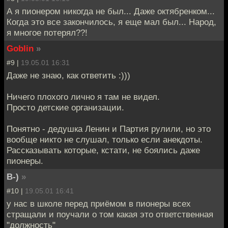
А я пионером никогда не был... Даже октябренком...
Когда это все закончилось, я еще мал был... Народ,
я многое потерял??!
Goblin
»
#9 |
19.05.01 16:31
Даже не знаю, как ответить :)))
Ничего плохого лично я там не видел.
Просто детские организации.
Понятно - дедушка Ленин и Партия рулили, но это
вообще никто не слушал, только если анекдоты.
Рассказывать которые, кстати, не боялись даже
пионеры.
B-)
»
#10 |
19.05.01 16:41
у нас в школе перед приёмом в пионеры всех
стращали и поучали о том какая это ответственная
"должность"