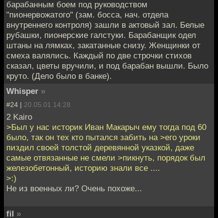
барабанным боем под руководством
"пионервожатого" (зам. босса, нач. отдела
внутреннего контроля) зашли в актовый зал. Белые
рубашки, пионерские галстуки. Барабанщик одел
штаны на лямках, закатанные снизу. Женщинки от
смеха валялись. Каждый по две строчки стихов
сказал, цветы вручили, и под барабан вышли. Было
круто. (Дело было в банке).
Whisper
»
#24 |
20.05.01 14:28
2 Kairo
>Был у нас историк Иван Макарыч ему тогда под 60
было, так он тех кто пытался забить на >его уроки
пиздил своей толстой деревянной указкой, даже
самые отвязанные не смели >пикнуть, порядок был
железобетонный, историю знали все ....
>:)
Не из военных ли? Очень похоже...
fil
»