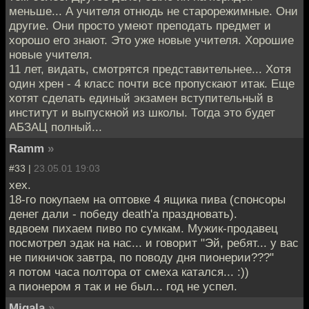
меньше... А учителя отнюдь не старорежимные. Они
другие. Они просто умеют преподать предмет и
хорошо его знают. Это уже новые учителя. Хорошие
новые учителя.
11 лет, видать, смотрятся представительнее... Хотя
один хрен - 4 класс почти все пропускают итак. Еще
хотят сделать единый экзамен вступительный в
институт и выпускной из школы. Тогда это будет
АБЗАЦ полный...
Ramm
»
#33 |
23.05.01 19:03
хех.
18-го покупаем на оптовке 4 ящика пива (спонсоры
денег дали - победу death'а праздновать).
вдвоем пихаем пиво по сумкам. Мужик-продавец
посмотрел эдак на нас... и говорит "Эй, ребят... у вас
не пикничок завтра, по поводу дня пионерии???"
я потом часа полтора от смеха катался... :))
а пионером я так и не был... год не успел.
Migala
»