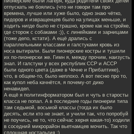
пионерские были лагеря, куда родители своих детей
отпускать не боялись (что ни говори там про
времена, лучше или хуже было, одно знаю чётко,
пидоров и извращенцев было на улицах меньше, и
ходить нигде было не страшно, кроме как на стройке,
где сторож с собаками :)), с линейками и зарницами
(тоже дело, кстати). А ещё дрались с
параллельными классами и галстуками кровь из
носа вытирали. Были пионерские костры и тушили
их по-пионерски же. Гимн я, между прочим, наизусть
знал. И галстуки у всех республик ССР и АССР
были одного цвета (даже в Чечне и Прибалтике),
что, в общем-то, было неплохо. А вот песню про то,
как купол неба качнётся, я почему-от дико
ненавидел.
А ещё я политинформатором был и чуть в старосты
класса не попал. А в последние годы пионерии типа
там седьмой, восьмой классы (тогда их было
десять, если кто не знает, и учили так, что попробуй
не поучись, не то, что сейчас херня какая-то) ходили
в соседний микрорайон вьетнамцев мочить. Так что
сплошная ностальгия :)