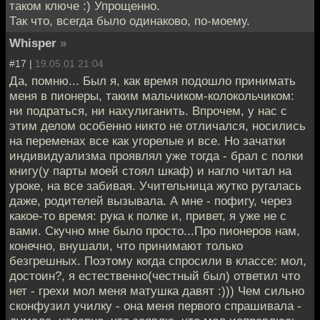
таком ключе :) Упрощенно.
Так что, всегда было одинаково, по-моему.
Whisper
»
#17 |
19.05.01 21:04
Да, помню... Был я, как время подошло принимать
меня в пионеры, таким мальчиком-колокольчиком:
ни подраться, ни нахулиганить. Впрочем, у нас с
этим делом особенно никто не отличался, носились
на переменах все как угорелые и все. Но зачатки
индивидуализма проявлял уже тогда - брал с полки
книгу(у парты моей стоял шкаф) и нагло читал на
уроке, на все забивая. Учительница жутко ругалась
даже, родителей вызывала. А мне - пофигу, через
какое-то время: рука к полке и, привет, я уже не с
вами. Скучно мне было просто...Про пионеров нам,
конечно, внушали, что принимают только
безгрешных. Поэтому когда спросили в классе: мол,
достоин?, я естественно(честный был) ответил что
нет - грехи мол меня матушка давят :))) Чем сильно
сконфузил училку - она меня первого спрашивала -