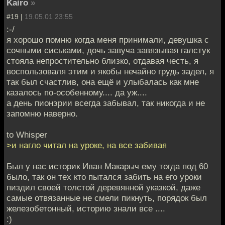
Kairo
»
#19 |
19.05.01 23:55
:-/
я хорошо помню когда меня принимали, девушка с
сочными сиськами, дочь завуча завязывая галстук
стояла непростительно близко, отдавая честь, я
воспользоваля этим и якобы нечайно грудь задел, я
так был счастлив, она ещё и улыбалась как мне
казалось по-особенному.... да уж....
а день пионэрии всегда забывал, так никогда и не
запомню наверно.
to Whisper
>и нагло читал на уроке, на все забивая
Был у нас историк Иван Макарыч ему тогда под 60
было, так он тех кто пытался забить на его уроки
пиздил своей толстой деревянной указкой, даже
самые отвязанные не смели пикнуть, порядок был
железобетонный, историю знали все ....
:)