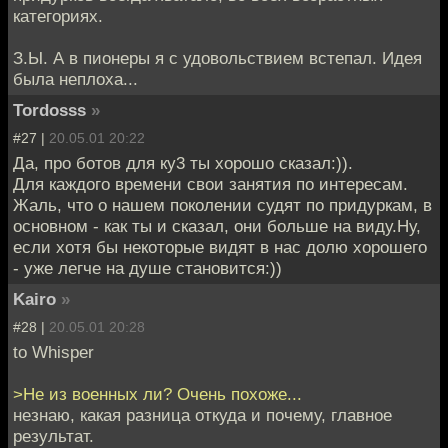
категориях.
З.Ы. А в пионеры я с удовольствием встепал. Идея
была неплоха...
Tordosss
»
#27 |
20.05.01 20:22
Да, про ботов для ку3 ты хорошо сказал:)).
Для каждого времени свои занятия по интересам.
Жаль, что о нашем поколении судят по придуркам, в
основном - как ты и сказал, они больше на виду.Ну,
если хотя бы некоторые видят в нас долю хорошего
- уже легче на душе становится:))
Kairo
»
#28 |
20.05.01 20:28
to Whisper
>Не из военных ли? Очень похоже...
незнаю, какая разница откуда и почему, главное
результат.