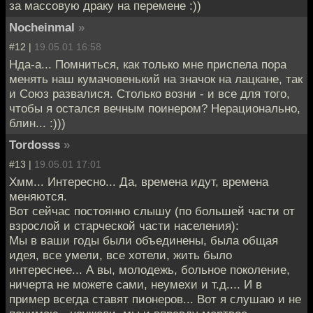
за массовую драку на перемене :))
Nocheinmal
»
#12 |
19.05.01 16:58
Нда-а... Помниться, как только мне приспела пора
менять наш кумачовенький на значок на лацкане, так
и Союз развалися. Столько возни - и все для того,
чтобы я остался вечным поинером? Нерационально,
блин... :)))
Tordosss
»
#13 |
19.05.01 17:01
Хмм... Интересно... Да, времена идут, времена
меняются.
Вот сейчас постоянно слышу (по большей части от
взрослой и старческой части населения):
Мы в ваши годы были объединены, была общая
идея, все умели, все хотели, жить было
интереснее... А вы, молодежь, больное поколение,
ничерта не можете сами, неумехи и т.д.... И в
пример всегда ставят пионеров... Вот я слушаю и не