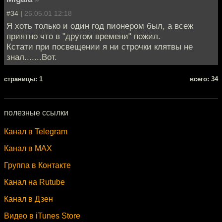
#34 |
26.05.01 12:18
Я хоть только и один год пионером был, а всеж
приятно что в "другом времени" пожил.
Кстати при посвещении я ни строчки клятвы не
знал.......Вот.
cтраницы: 1
всего: 34
полезные ссылки
Канал в Telegram
Канал в MAX
Группа в Контакте
Канал на Rutube
Канал в Дзен
Видео в iTunes Store