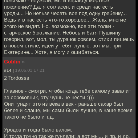
понимаю - неужели, мы и вправду мертвое
поколение? Да, я согласен, и среди нас есть
уроды... Но нельзя чесать все под одну гребенку...
Ведь и в нас есть что-то хорошее... Жаль, многие
этого не видят. Но, возможно, все эти толки -
старческое брюзжание. Небось и батя Пушкину
говорил, вот, мол, ты дурачок совсем, стихи пишешь
в новом стиле, идеи у тебя глупые, вот мы, при
Екатерине... Хотя, я могу и ошибаться.
Goblin
»
#14 |
19.05.01 17:21
2 Tordosss
Главное - смотри, чтобы когда тебе самому завалит
за сороковник, эту чушь не нести :)))
Они гундят это из века в век - раньше сахар был
белее и слаще, мы сами были лучше, в наше время
такого не было и т.д.
Уродов и тогда было валом.
И тогда точно так же гундели: а вот мы... и пр. и др.