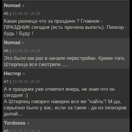
Nomad
»
#5 |
19.05.01 15:33
Какая разница что за праздник ? Главное -
ПРАЗДНИК сегодня (есть причина выпить). Пионэр -
будь ! Буду !
Nomad
»
#6 |
19.05.01 15:34
Это было как раз в начале перестройки. Кроме того,
Штирлица все смотрели ....
Нестор
»
#7 |
19.05.01 15:37
А я праздник уже отметил вчера, не зная что он
сегодня! :)
А Штирлиц говорил наверно все же "хайль"! М-да,
серьезно было у вас, если за такое - да из пионэров
долой...
Tordosss
»
#8 |
19.05.01 16:16