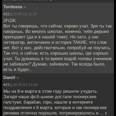
Tordosss
»
#22 |
20.05.01 11:57
2FiZiK
Вот ты говоришь, что сейчас херово учат. Зря ты так
говоришь. Во многих школах, конечно, тебе дерьмо
преподают (да и в нашей тоже). Но зато, у нас
литератор, англичанин и историк ТАКИЕ, что слов
нет. Вот у них, действительно, попробуй не поучись.
Так что, и сейчас есть хорошие школы, где хорошо
учат. Ты думаешь в то время водой головы учеников
не забивали? Думаю, забивали. Так всегда было,
есть и будет...
Daniil
»
#23 |
20.05.01 13:44
Мы на 8-е марта в этом году решили учудить.
Загодя наши фсб-шники достали пионерские
галстуки, барабан, горн, нашли в интернете
поздравления к 8 марта, которые и как пионерские
речевки отлично подошли, потренировались и ... с