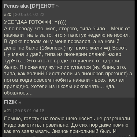
Fenus aka [DF]EHOT
»
#20 |
20.05.01 02:22
УСЕГДАА ГОТОФФ!! =)))))
А по поводу, что, мол, сторого, типа было... Меня от
наачали гнать за то, что я галстук неделю не носил.
В драке пополм он у меня порвался, а на новый
денег не было (18копеек!) ну плохо жили =(( Вооот.
Ну меня и давй, типа из пионерии слвной нахер
турЯть... Это что-то вроде отлучения от церкви
было. Я поначалу жутко испугаался (ну, блин, это,
типа, как волчий билет если из пионеров прогонят) а
потом когда совсем гнобить начали - всех послал
прилюдно, хотели из школы исключать... нда.
обошлось...
FiZiK
»
#21 |
20.05.01 04:18
Помню, галстук на голую шею носить не разрешали.
Надо заметить, правильно. До сих пор даже помню
как его завязывать. Значок прикольный был. И