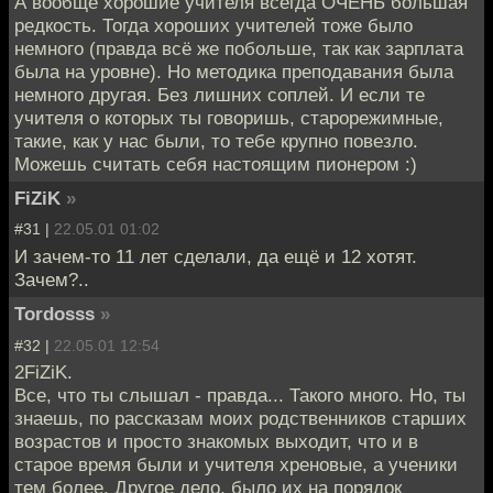
А вообще хорошие учителя всегда ОЧЕНЬ большая
редкость. Тогда хороших учителей тоже было
немного (правда всё же побольше, так как зарплата
была на уровне). Но методика преподавания была
немного другая. Без лишних соплей. И если те
учителя о которых ты говоришь, старорежимные,
такие, как у нас были, то тебе крупно повезло.
Можешь считать себя настоящим пионером :)
FiZiK
»
#31 |
22.05.01 01:02
И зачем-то 11 лет сделали, да ещё и 12 хотят.
Зачем?..
Tordosss
»
#32 |
22.05.01 12:54
2FiZiK.
Все, что ты слышал - правда... Такого много. Но, ты
знаешь, по рассказам моих родственников старших
возрастов и просто знакомых выходит, что и в
старое время были и учителя хреновые, а ученики
тем более. Другое дело, было их на порядок