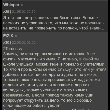
Whisper
»
#29 |
21.05.01 22:10
Это я так - встречались подобные типы. Больше
всего их не усраивало то, что мы тоже не военные -
не вставить, не провернуть по полной, чтоб знали...
FiZiK
»
#30 |
22.05.01 01:00
2Tordosss
Заметь, литератор, англичанин и историк. А не
физик, математик и химик. Я не знаю, в какой ты
школе учишься, может, тебе и повезло с учителями.
То, что я про школы сейчас слышу - это или учителя
дебилы, так как ничего другого делать не умеют,
только в школе штаны просиживать и над детьми
издеваться, или учителя хорошие в дорогих
колледжах, только ученики им могут хамить
безнаказанно, а если препод такому хаму уши
попробует открутить за дело, то его с хорошо
оплачиваемой работы уволят.