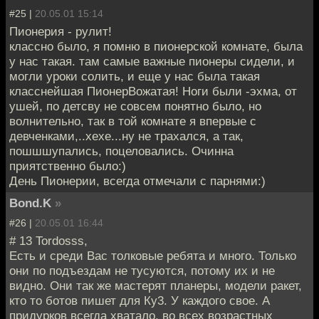
#25 |
20.05.01 15:14
Пионерия - рулит!
классно было, я помню в пионерской комнате, была
у нас такая. там самые важные пионеры сидели, и
могли уроки солить, и еще у нас была такая
класснейшая ПионерВожатая! Ноги были -эхма, от
ушей, по детсву не совсем понятно было, но
волнительно, так в той комнате я впервые с
девченками,..хехе...ну не трахался, а так,
пошшшупались, поцеловались. Очинна
приятственно было:)
День Пионерии, всегда отмечали с парнями:)
Bond.K
»
#26 |
20.05.01 16:44
# 13 Tordosss,
Есть и среди Вас толковые ребята и много. Только
они по подъездам не тусуются, потому их и не
видно. Они так же мастерят планеры, модели ракет,
кто то ботов пишет для Ку3. У каждого свое. А
придурков всегда хватало, во всех возрастных