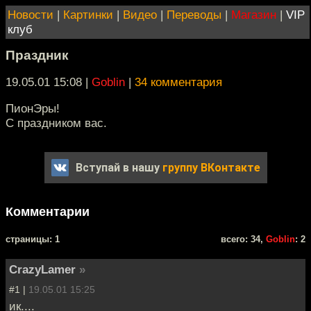
Новости
|
Картинки
|
Видео
|
Переводы
|
Магазин
|
VIP
клуб
Праздник
19.05.01 15:08
|
Goblin
|
34 комментария
ПионЭры!
С праздником вас.
Вступай в нашу
группу ВКонтакте
Комментарии
cтраницы: 1
всего: 34,
Goblin
: 2
CrazyLamer
»
#1 |
19.05.01 15:25
ик....