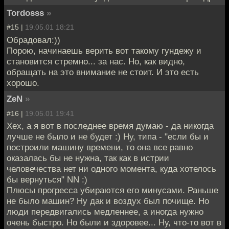
Tordosss
»
#15 |
19.05.01 18:21
Обрадовал:))
Порою, начинаешь верить вот такому гундежу и
становится стремно... за нас. Но, как видно,
обращать на это внимание не стоит. И это есть
хорошо.
ZeN
»
#16 |
19.05.01 19:41
Хех, а я вот в последнее время думаю - да никогда
лучше не было и не будет :) Ну, типа - "если бы и
построили машину времени, то она все равно
оказалась бы не нужна, так как в истрии
человечества нет ни одного момента, куда хотелось
бы вернуться" NN :)
Плюсы прогресса убираются его минусами. Раньше
не было машин? Ну дак и воздух был почище. Но
люди передвигались медленнее, а иногда нужно
очень быстро. Но были и здоровее... Ну, что-то вот в