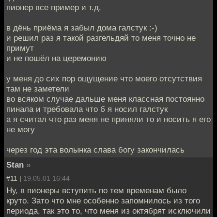
пионер все пример и т.д.
в дёнь приёма я забыл дома галстук :-)
и решил раз я такой разгельдяй то меня точно не
примут
и не пошёл на церемонию
у меня до сих пор ощущение что моего отсутствия
там не заметели
во всяком случае дальше меня классная постоянно
пинала и требовала что б я носил галстук
а я считал что раз меня не приняли то и носить я его
не могу
через год эта волынка слава богу закончилась
Stan
»
#11 |
19.05.01 16:44
Ну, в пионеры вступить по тем временам было
круто. Зато что мне особенно запомнилось из того
периода, так это то, что меня из октябрят исключили