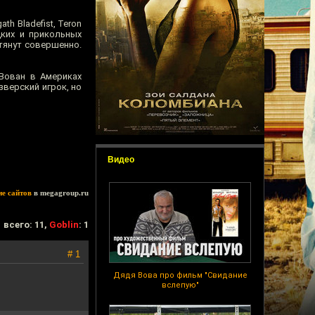
th Bladefist, Teron
цких и прикольных
тянут совершенно.
 Вован в Америках
зверский игрок, но
Видео
ие сайтов
в megagroup.ru
всего: 11,
Goblin
: 1
# 1
Дядя Вова про фильм "Свидание
вслепую"