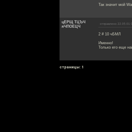
Так значит мой War
цЕРЩ ТЦЪЧ
отправлено 22.05.01 
яЧПОЕЦЧ
2 # 10 чБМЛ
Именно!
Только его еще на
cтраницы: 1