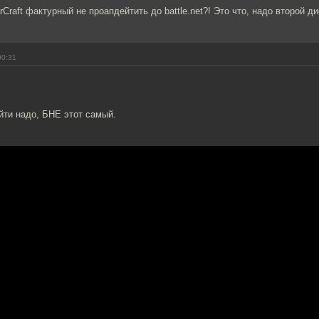
Craft фактурный не проапдейтить до battle.net?! Это что, надо второй д
00:31
йти надо, БНЕ этот самый.