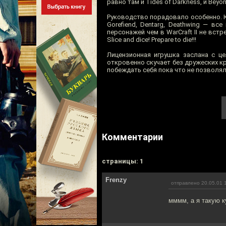
равно там и Tides of Darkness, и Beyond
Руководство порадовало особенно. Каки
Gorefiend, Dentarg, Deathwing — в
персонажей чем в WarCraft II не вс
Slice and dice! Prepare to die!!!
Лицензионная игрушка заслана с це
откровенно скучает без дружеских кр
побеждать себя пока что не позволял
Комментарии
cтраницы: 1
Frenzy
отправлено 20.05.01 
мммм, а я такую к