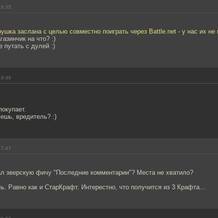
16:35
ушка заслана с целью совместно поиграть через Battle.net - у нас их не
азинчик на что? :)
 путать с дулей :)
16:49
покупает.
ешь, вредитель? :)
17:47
рал зверскую фичу "Последние комментарии"? Места не хватило?
ь. Равно как и СтарКрафт. Интерестно, что получится из 3 Крафта...