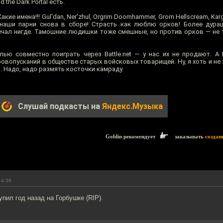
 the Dark Portal есть.
е имена!!! Gul'dan, Ner'zhul, Orgrim Doomhammer, Grom Hellscream, Karga
се наши парни снова в сборе! Страсть как люблю орков! Более дура
тречал нигде. Тамошние людишки тоже смешные, но против орков — не 
лью совместно поиграть через Battle.net — у нас их не продают. А
овопусканий в обществе старых войсковых товарищей. Ну, я хоть и не 
. Надо, надо размять косточки камраду.
Слушай подкасты на
Яндекс.Музыка
Goblin рекомендует
заказывать
создан
14:36
упил год назад на Горбушке (RIP).