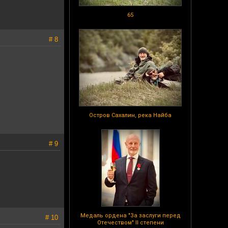
65
# 8
Остров Сахалин, река Найба
# 9
Медаль ордена "За заслуги перед
# 10
Отечеством" II степени