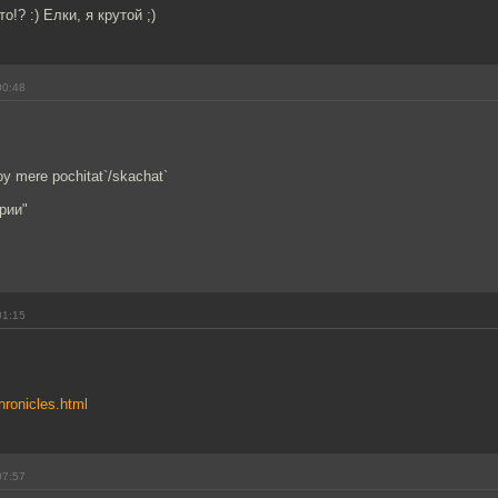
о!? :) Елки, я крутой ;)
00:48
oy mere pochitat`/skachat`
рии"
01:15
chronicles.html
07:57