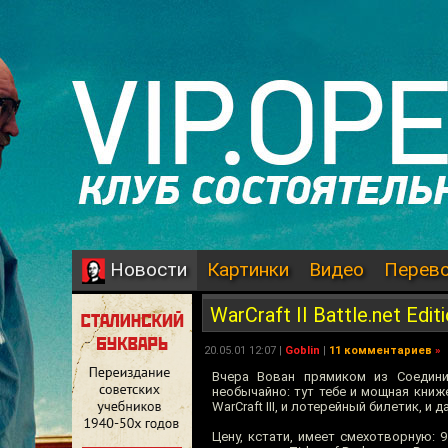
Картинки
Видео
Перев
Новости
WarCraft II Battle.net Edit
20.05.01 12:07 |
Goblin
|
11 комментариев
»
Вчера Вован прямиком из Соедините
необычайно: тут тебе и мощная книж
WarCraft III, и лотерейный билетик, и
Цену, кстати, имеет смехотворную: 9