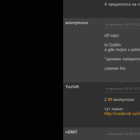
А предоплата на чт
anonymous
отправлено 21.05.01 
off topic
to Goblin:
a gde mojno v poln
"хроники лаборато
zaranee thx
YozhiK
отправлено 21.05.01 
2
#8
anonymous
тут лежат :
http://cooler.irk.ru/
чБМЛ
отправлено 21.05.01 