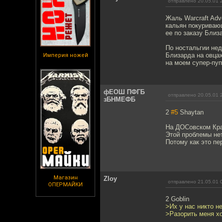
отправлено 20.05.01 
Жаль Warcraft Adv
кальян покуриваю
ее по заказу Близ
По ностальгии нед
Близарда на овцах
Империя ножей
на моем супер-пуп
фЕОШ ПФГБ
отправлено 20.05.01 
зБНМЕФБ
2
#5
Shaytan
На ДОСовском Кра
Этой проблемы нет
Потому как это пе
Магазин
Zloy
отправлено 21.05.01 
ОПЕРМАЙКИ
2 Goblin
>Их у нас никто не
>Разорить меня хо