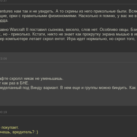
20:37
entures нам так и не увидеть. А то скрины из него прикольные были. Вся
щие, орки с правильными физиономиями. Насколько я помню, у вас же в
арда.
авно Warcraft II поставил сызнова, весело, слов нет. Особливо овцы. Бзи
, но - приколько. Кстати, никто не знает как прокрутку экрана мышью в и
ер компьютере летает скрол ентот. Игра идет нормально, но скрол того,
23:06
фте скролл никак не уменьшишь.
 как раз в БНЕ.
ределанный под Винду вариант. В нем еще и группы можно биндить. Как 
00:19
 покупает.
чешь, вредитель? :)