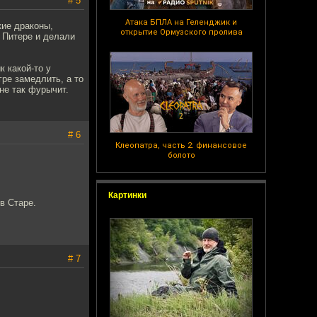
# 5
Атака БПЛА на Геленджик и
кие драконы,
открытие Ормузского пролива
 Питере и делали
к какой-то у
гре замедлить, а то
 не так фурычит.
# 6
Клеопатра, часть 2: финансовое
болото
Картинки
в Старе.
# 7