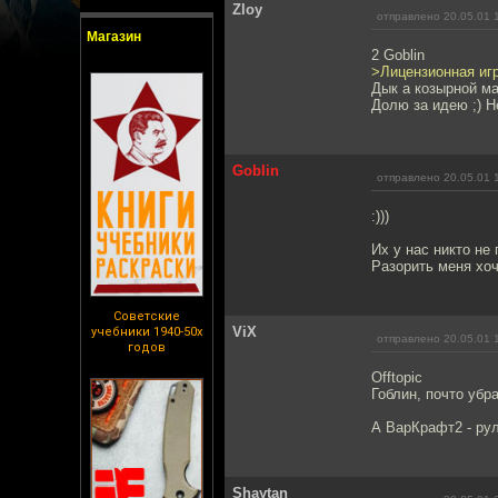
Zloy
отправлено 20.05.01 
Магазин
2 Goblin
>Лицензионная игр
Дык а козырной маг
Долю за идею ;) Не
Goblin
отправлено 20.05.01 
:)))
Их у нас никто не 
Разорить меня хоч
Советские
ViX
учебники 1940-50х
отправлено 20.05.01 
годов
Offtopic
Гоблин, почто уб
А ВарКрафт2 - рул
Shaytan