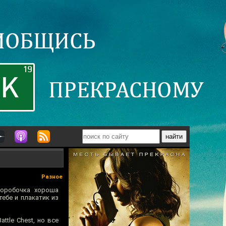
Разное
 Коробочка хороша
ебе и плакатик из
ttle Chest, но все