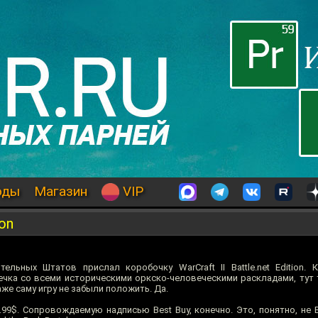
оды
Магазин
VIP
ion
льных Штатов прислал коробочку WarCraft II Battle.net Edition.
ечка со всеми историческими оркско-человеческими раскладами, тут т
 даже саму игру не забыли положить. Да.
.99$. Сопровождаемую надписью Best Buy, конечно. Это, понятно, не Ba