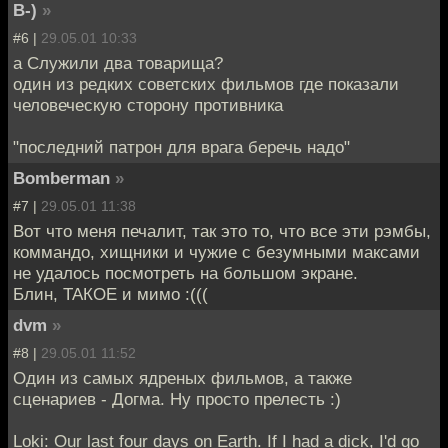
B-)
»
#6 |
29.05.01 10:33
а Служили два товарища?
один из редких советских фильмов где показали
человеческую сторону противника
"последний патрон для врага беречь надо"
Bomberman
»
#7 |
29.05.01 11:38
Вот что меня печалит, так это то, что все эти рэмбы,
коммандо, хищники и чужие с безумными максами
не удалось посмотреть на большом экране.
Блин, ТАКОЕ и мимо :(((
dvm
»
#8 |
29.05.01 11:52
Один из самых ядреных фильмов, а также
сценариев - Догма. Ну просто прелесть :)
Loki: Our last four days on Earth. If I had a dick, I'd go