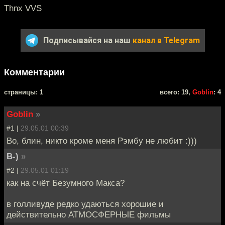
Thnx VVS
Подписывайся на наш
канал в Telegram
Комментарии
cтраницы: 1
всего: 19,
Goblin
: 4
Goblin
»
#1 |
29.05.01 00:39
Во, блин, никто кроме меня Рэмбу не любит :)))
B-)
»
#2 |
29.05.01 01:19
как на счёт Безумного Макса?
в голливуде редко удаються хорошие и
действительно АТМОСФЕРНЫЕ фильмы