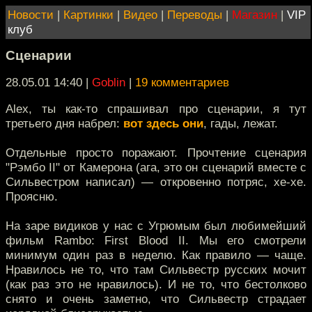
Новости
|
Картинки
|
Видео
|
Переводы
|
Магазин
|
VIP
клуб
Сценарии
28.05.01 14:40
|
Goblin
|
19 комментариев
Alex, ты как-то спрашивал про сценарии, я тут
третьего дня набрел:
вот здесь они
, гады, лежат.
Отдельные просто поражают. Прочтение сценария
"Рэмбо II" от Камерона (ага, это он сценарий вместе с
Сильвестром написал) — откровенно потряс, хе-хе.
Проясню.
На заре видиков у нас с Угрюмым был любимейший
фильм Rambo: First Blood II. Мы его смотрели
минимум один раз в неделю. Как правило — чаще.
Нравилось не то, что там Сильвестр русских мочит
(как раз это не нравилось). И не то, что бестолково
снято и очень заметно, что Сильвестр страдает