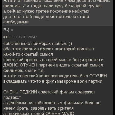
кстати от военного поколения к нам дошли ЛУЧШИЕ
фильмы, а и тогда гнали кучу бездарной ерунды
а сейчас нужно третее поколение небитых
для того что б люди действительно стали
свободными
B-)
»
#15 |
30.05.01 20:47
собственно о примерах (забыл:-))
оба этих фильма имеют некоторый подтекст
какой-то скрытый смысл
советский зритель в своей массе безхитростен и
ДАВНО ОТУЧЕН партией видеть скрытый смысл
фильмов, книг и т.д.
кстати советский кинопроизводитель был ОТУЧЕН
вкладывать что-то в фильмы кроме воли партии
ОЧЕНЬ РЕДКИЙ советский фильм содержал
подтекст
а дешёвым нискобюджетным фильмам больше
нечем брать, завоёвывать зрителя
а творческих людей ОЧЕНЬ МАЛО