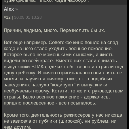
хуже фильма. Плохо, когда наоборот.
Alex
»
#12 |
30.05.01 13:28
Причин, видимо, много. Перечислить бы их.
Вот еще например. Советское кино пошло на спад
когда из него стало уходить военное поколение.
Которое было не маменькими сынками, и жисть
видели во всей красе. Вместо них стали снимать
выпускники ВГИКа, где их собственно и стригли под
одну гребенку. И ничего оригинального они снять не
могли, и научится ничему тоже, т.к. в подобных
заведениях наглухо "кодируют" и выпускники
необучаемы новому. Кстати, то же и с руководством
страны. Было военное поколение - держались,
пришло послевоенное - все посыпалось.
Кроме того, деятельность режиссеров у нас никогда
не зависела от публики (широкой), ни рублем, ни
чем другим.