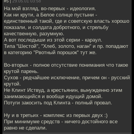
#5 |
29.05.01 03:58
На мой взгляд, во-первых - идеология.
Как ни крути, а Белое солнце пустыни -
единственный такой, где и советскую власть хорошо
показали, и солдата добротного, и стрельбу
качественную, разумную.
А вот последыши из этой серии - караул.
Типа "Шестой", "Хлеб, золото, наган" и пр. попадают
в категорию "Рвотный порошок" тут же.
Во-вторых - полное отсутствие понимания что такое
крутой парень.
Сухов - редчайшее исключение, причем он - русский
крутой.
Не Клинт Иствуд, а крестьянин, вынужденно этим
занимающийся и вообще идущий домой.
Потуги закосить под Клинта - полный провал.
Ну и в третьих - комплекс из первых двух :)
При минимуме средств - ничего достойного все
равно не сделали.