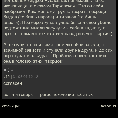
Вот фильм Андрей Рублев как понимаешь не об
иконописце, а о самом Тарковском. Это он себя
изобразил. Как, мол ему трудно творить посреди
быдла (то бишь народа) и тиранов (то бишь
власти). Примеров куча, лучше бы они свои убогие
подтекстные мысли засунули к себе в задницу и
просто снимали то что хочет народ и велит партия:)
А цензуру это они сами промеж собой завели, от
взаимной зависти и стучали друг на друга, и до сих
пор стучат и завидуют. Проблема советского кино
она в головах этих "творцов"
B-)
»
#19 |
31.05.01 12:12
согласен
вот я и говорю - третее поколение небитых
cтраницы: 1
всего: 19