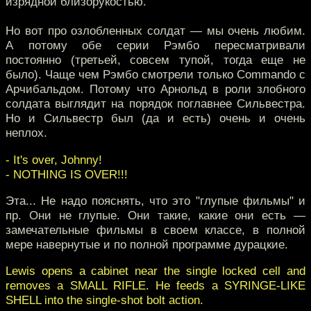
изрядной близорукостью.
Но вот про озлобленных солдат — мы очень любим.
А потому обе серии Рэмбо пересматривали
постоянно (третьей, совсем тупой, тогда еще не
было). Чаще чем Рэмбо смотрели только Commando с
Арчибальдом. Потому что Арнольд в роли злобного
солдата выглядит на порядок поглавнее Сильвестра.
Но и Сильвестр был (да и есть) очень и очень
неплох.
- It's over, Johnny!
- NOTHING IS OVER!!!
Эта... Не надо пояснять, что это "глупые фильмы" и
пр. Они не глупые. Они такие, какие они есть —
замечательные фильмы в своем классе, в полной
мере навернутые и по полной программе дурацкие.
Lewis opens a cabinet near the single locked cell and
removes a SMALL RIFLE. He feeds a SYRINGE-LIKE
SHELL into the single-shot bolt action.