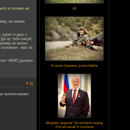
было и похоже не
65
имер, не менее
 курят и друг-с
 Да ну тебя нахуй,
пример из жизни.
 основная - мат на
А поэт IMHO должен
Остров Сахалин, река Найба
# 11
ак выплескивает.
Медаль ордена "За заслуги перед
Отечеством" II степени