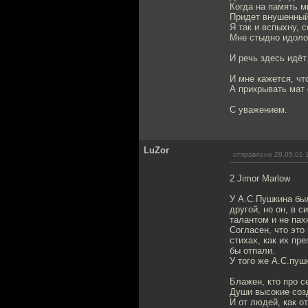
Когда на память м
Придет внушенный
Я так и вспыхну, 
Мне стыдно идоло
И речь здесь идёт
И мне кажется, чт
А прикрывать мат
С уважением.
LuZor
отправлено 29.05.01 
2 Jimor Marlow
У А.С.Пушкина был
другой, но он, в 
талантом и не пах
Согласен, что это
стихах, как их пр
бы отпали.
У того же А.С.пушк
Блажен, кто про с
Души высокие соз
И от людей, как от