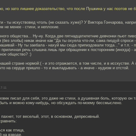
но, но зато лишнее доказательство, что после Пушкина у нас поэтов не 
ти - ты искуствовед чтоль (не сказать хуже)? У Виктора Гончарова, напр
ем не менее - стихи, и неплохие.
ного общества... Ну-ну. Когда две пятнадцатилетние девчонки пьют пиво,
(без злобы) никак иначе как "Да ты охуела что-ли, сама пиздуй спроси -
ашивай - Ну ты заебала - нахуй мы сюда припиздовали тогда..." и т.п. - 
 приличная речь слышна лишь при обращении к посторонним (иногда) - а
чное общество? :)
нашей стране нормой:( - и это отражается, в том числе, и в исскустве. 
что на сердце пришло - то и выкладывать - а иначе - нудизм и отстой.
17:11
ловек писал для себя, это даже не стихи, а душевная боль, которую он т
 быть и можно кому-нибудь, но обсуждать по-моему бессмыслено.
 пахнет, тот веселый, этот, в основном, депресивный.
сравнить:
ся как птица,
 на взводе,