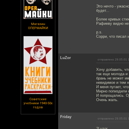
Это нечто - ужасн
будет...
Более кривых стих
Рафиеву видно не
Магазин
ОПЕРМАЙКИ
p.s.
Сорри, что писал 
LuZor
отправлено 29.05.01 
Хочу добавить, чт
так еще молода и 
брань не может им
невидимое и тем н
И меня пугает, чт
Мирно попиздили 
И попрощались. О
Советские
Очень жаль.
учебники 1940-50х
годов
Friday
отправлено 29.05.01 
2Luzor