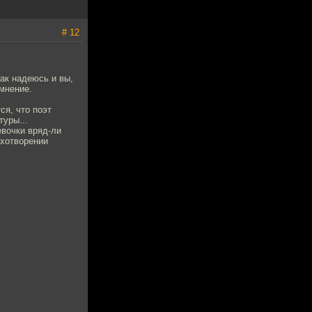
# 12
как надеюсь и вы,
 мнение.
ся, что поэт
туры...
евочки вряд-ли
ихотворении