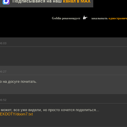
Подписывайся на наш
канал в MAX
Goblin рекомендует
заказывать
одностранич
06:03
06:27
о на досуге почитать.
06:52
может, все уже видели, но просто хочется поделиться...
/ANEKDOTY/doom7.txt