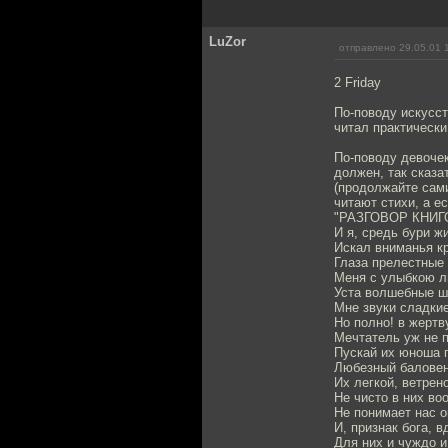
LuZor
отправлено 29.05.01 
2 Friday
По-поводу искусст
читал практически
По-поводу девочек
должен, так сказа
(продолжайте сами
читают стихи, а е
"РАЗГОВОР КНИГ
И я, средь бури ж
Искал вниманья к
Глаза прелестные
Меня с улыбкою л
Уста волшебные ш
Мне звуки сладкие
Но полно! в жертв
Мечтатель уж не п
Пускай их юноша п
Любезный баловень
Их легкой, ветрен
Не чисто в них во
Не понимает нас о
И, признак бога, 
Для них и чуждо 