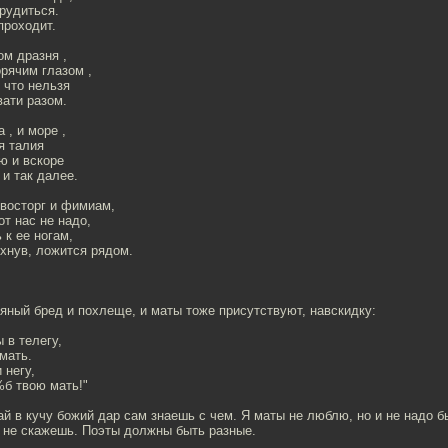
трудиться.
проходит.
ом дразня ,
орячим глазом ,
 что нельзя
вати разом.
 , и море ,
я талия
ю и вскоре
и так далее.
 восторг и фимиам,
от нас не надо,
 к ее ногам,
хнув, ложится рядом.
яный бред и похлеще, и маты тоже присутствуют, навскидку:
 в телегу,
мать.
 негу,
%б твою мать!"
й в кучу божий дар сам знаешь с чем. Я маты не люблю, но и не надо б
о не скажешь. Поэты должны быть разные.