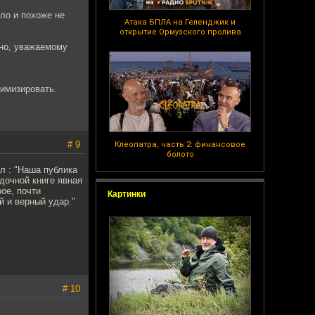
ыло и похоже не
Атака БПЛА на Геленджик и
открытие Ормузского пролива
ано, уважаемому
тимизировать.
# 9
Клеопатра, часть 2: финансовое
болото
л : "Наша публика
ядочной книге явная
ое, почти
Картинки
й и верный удар."
# 10