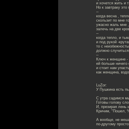
и хочется жить и 
Но к завтраку это 
--
когда весна , тепл
скользит по мне г
ужасно жаль мне ,
залечь на две кро
--
когда тепло, и тьма
и под рукой -крута
то с неизбежность
должно случиться 
--
Ключ к женщине -
ей больше ничего 
и стоит нам упасть
как женщина, вздо
LuZor:
У Пушкина есть пь
С утра садимся мы
Готовы голову сло
И, презирая лень и
Кричим, "Пошел, 
А вообще, не меша
по-другому прост