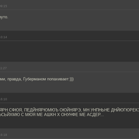
09:15
руто.
10:14
11:27
ми, правда, Губерманом попахивает:)))
16:10
ЯРН СФЮЯ, ПЕДЙНЯРЮМЮЪ ОЮЙНЯРЭ, МН УНПНЬНЕ ДНЙЮГЮРЕКЭ
оСЬЙХМЮ С МЮЯ МЕ АШКН Х ОНУНФЕ МЕ АСДЕР...
16:18