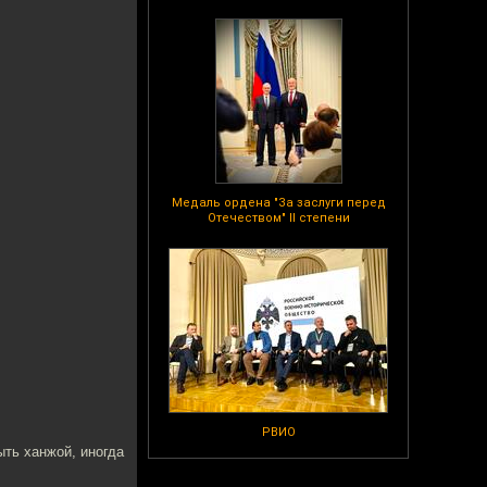
Медаль ордена "За заслуги перед
Отечеством" II степени
РВИО
ыть ханжой, иногда