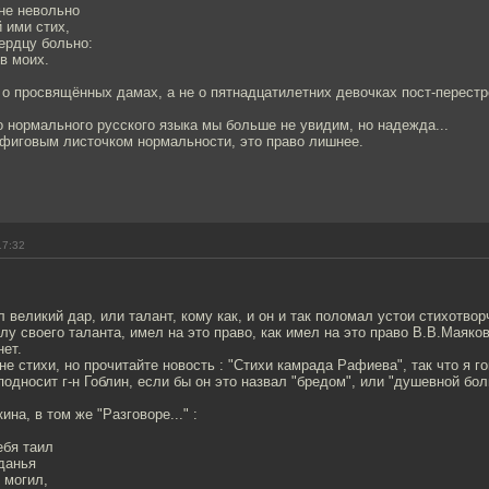
не невольно
 ими стих,
сердцу больно:
в моих.
 о просвящённых дамах, а не о пятнадцатилетних девочках пост-перестр
о нормального русского языка мы больше не увидим, но надежда...
 фиговым листочком нормальности, это право лишнее.
17:32
 великий дар, или талант, кому как, и он и так поломал устои стихотворч
силу своего таланта, имел на это право, как имел на это право В.В.Маяко
нет.
 не стихи, но прочитайте новость : "Стихи камрада Рафиева", так что я г
еподносит г-н Гоблин, если бы он это назвал "бредом", или "душевной бол
ина, в том же "Разговоре..." :
ебя таил
данья
 могил,