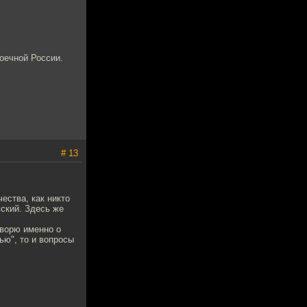
оечной России.
# 13
ества, как никто
вский. Здесь же
оворю именно о
ью", то и вопросы