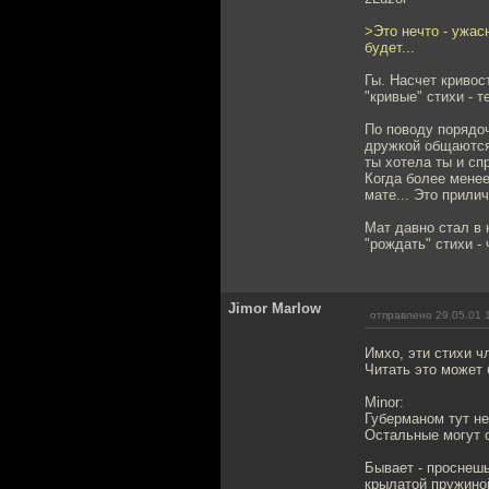
>Это нечто - ужас
будет...
Гы. Насчет кривос
"кривые" стихи - т
По поводу порядоч
дружкой общаются 
ты хотела ты и спр
Когда более менее
мате... Это прили
Мат давно стал в 
"рождать" стихи - 
Jimor Marlow
отправлено 29.05.01 
Имхо, эти стихи ч
Читать это может
Minor:
Губерманом тут не
Остальные могут 
Бывает - проснешь
крылатой пружиной