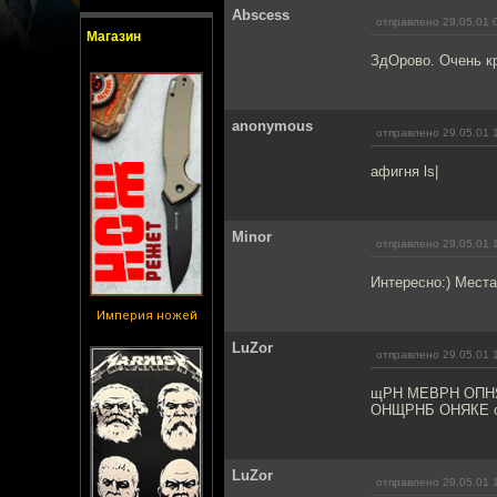
Abscess
отправлено 29.05.01 
Магазин
ЗдОрово. Очень к
anonymous
отправлено 29.05.01 
aфигня ls|
Minor
отправлено 29.05.01 
Интересно:) Места
Империя ножей
LuZor
отправлено 29.05.01 
щРН МЕВРН ОПН
ОНЩРНБ ОНЯКЕ 
LuZor
отправлено 29.05.01 