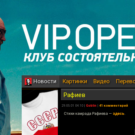
Картинки
Видео
Перев
Новости
Рафиев
29.05.01 04:10 |
Goblin
|
41 комментарий
Стихи камрада Рафиева —
здесь
.