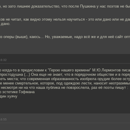
о, но зато лишнее доказательство, что после Пушкина у нас поэтов не б
ов не читал, как видно этому нельзя научиться - это или дано или не д
 дано.
из оперы (выше), каюсь... Но, уважаемые, надо всё же и для неё сайт оп
16:32
о когда-то в предисловии к "Герою нашего времени" М.Ю.Лермонтов писа
простодушна (...) Она еще не знает, что в порядочном обществе и в пор
еть места; что современная образованность изобрела орудие более остр
е менее смертельное, которое, под одеждою лести, наносит неотразимы
о несмотря ни на что наша публика не повзрослела, раз её поэты пишут :
о эстетике Гофмана
дин хуячу
16:55