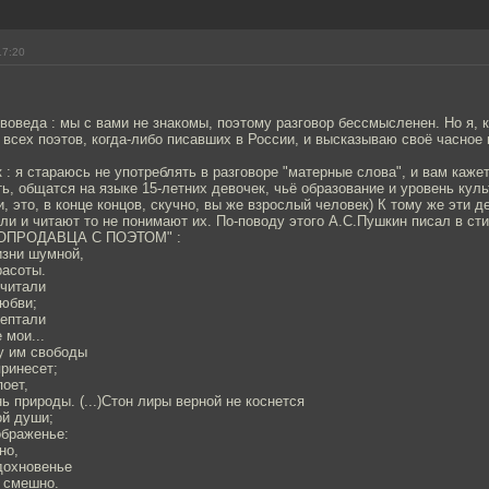
17:20
воведа : мы с вами не знакомы, поэтому разговор бессмысленен. Но я, 
 всех поэтов, когда-либо писавших в России, и высказываю своё часное
 : я стараюсь не употреблять в разговоре "матерные слова", и вам кажет
ть, общатся на языке 15-летних девочек, чьё образование и уровень куль
, это, в конце концов, скучно, вы же взрослый человек) К тому же эти д
сли и читают то не понимают их. По-поводу этого А.С.Пушкин писал в ст
ОПРОДАВЦА С ПОЭТОМ" :
изни шумной,
расоты.
 читали
юбви;
ептали
 мои...
у им свободы
ринесет;
оет,
 природы. (...)Стон лиры верной не коснется
ой души;
ображенье:
но,
вдохновенье
и смешно.