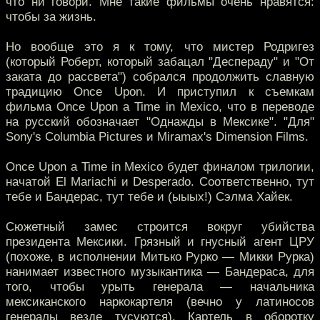
что ни говори. Мне такие фильмы очень нравятся:
чтобы за жизнь.
Но вообще это я к тому, что мистер Родригез
(который Роберт, который забацал "Деспераду" и "От
заката до рассвета") собрался продолжить славную
традицию Once Upon. И приступил к съемкам
фильма Once Upon a Time in Mexico, что в переводе
на русский обозначает "Однажды в Мексике". "Для"
Sony's Columbia Pictures и Miramax's Dimension Films.
Once Upon a Time in Mexico будет финалом трилогии,
начатой El Mariachi и Desperado. Соответственно, тут
тебе и Бандерас, тут тебе и (ыыых!) Сэлма Хайек.
Сюжетный замес строится вокруг убийства
президента Мексики. Грязный и гнусный агент ЦРУ
(похоже, в исполнении Митько Рурко — Микки Рурка)
нанимает известного музыкантика — Бандераса, для
того, чтобы урыть генерала — начальника
мексиканского наркокартеля (вечно у латиносов
генералы везде тусуются). Картель в оборотку