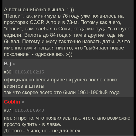
А вот и ошибочка вышла. :-))
"Пепси", как минимум в 76 году уже появилось на
просторах СССР. А то и в 73-м. Потому как я его,
"пепси", сам хлебал в Сочи, когда мы туда "в отпуск"
ездили. Вплоть до 84 года я там в другие годы не
бывал. Потому и могу так точно назвать даты. А что
именно там и тогда я пил то, что "выбирает новое
поколение" - однозначно. :-))
B-)
»
#36 |
01.06.01 02:15
официально пепси привёз хрущёв после своих
визитов в штаты
так что скорее всего это были 1961-1964ый года
Goblin
»
#37 |
01.06.01 09:40
нет, я про то, что появилась так, что стало возможно
просто купить - в лавке.
До того - было, но - не для всех.