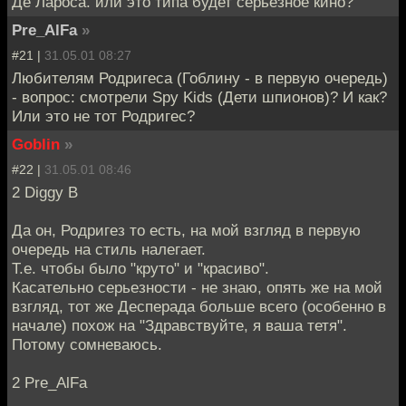
Де Лароса. или это типа будет серьезное кино?
Pre_AlFa
»
#21 |
31.05.01 08:27
Любителям Родригеса (Гоблину - в первую очередь)
- вопрос: смотрели Spy Kids (Дети шпионов)? И как?
Или это не тот Родригес?
Goblin
»
#22 |
31.05.01 08:46
2 Diggy B
Да он, Родригез то есть, на мой взгляд в первую
очередь на стиль налегает.
Т.е. чтобы было "круто" и "красиво".
Касательно серьезности - не знаю, опять же на мой
взгляд, тот же Десперада больше всего (особенно в
начале) похож на "Здравствуйте, я ваша тетя".
Потому сомневаюсь.
2 Pre_AlFa