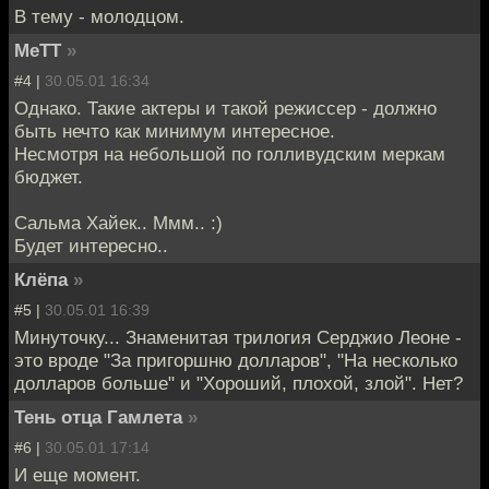
В тему - молодцом.
MeTT
»
#4 |
30.05.01 16:34
Однако. Такие актеры и такой режиссер - должно
быть нечто как минимум интересное.
Несмотря на небольшой по голливудским меркам
бюджет.
Сальма Хайек.. Ммм.. :)
Будет интересно..
Клёпа
»
#5 |
30.05.01 16:39
Минуточку... Знаменитая трилогия Серджио Леоне -
это вроде "За пригоршню долларов", "На несколько
долларов больше" и "Хороший, плохой, злой". Нет?
Тень отца Гамлета
»
#6 |
30.05.01 17:14
И еще момент.