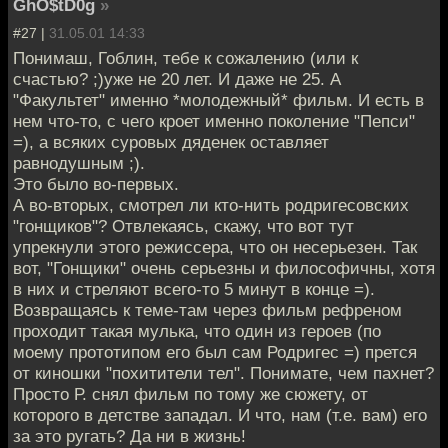
GhO$tD0g
»
#27 |
31.05.01 14:33
Понимаш, Гоблин, тебе к сожалению (или к
счастью? ;)уже не 20 лет. И даже не 25. А
"Факультет" именно *молодежный* фильм. И есть в
нем что-то, с чего кроет именно поколение "Пепси"
=), а всяких суровых дяденек оставляет
равнодушным ;).
Это было во-первых.
А во-вторых, смотрел ли кто-нить родригесовских
"гонщиков"? Отвлекаясь, скажу, что вот тут
упрекнули этого режиссера, что он несерьезен. Так
вот, "Гонщики" очень серьезны и философичны, хотя
в них и стреляют всего-то 5 минут в конце =).
Возвращаясь к теме-там через фильм рефреном
проходит такая мулька, что один из героев (по
моему прототипом его был сам Родригес =) прется
от киношки "похитители тел". Понимате, чем пахнет?
Просто Р. снял фильм по тому же сюжету, от
которого в детстве западал. И что, нам (т.е. вам) его
за это ругать? Да ни в жизнь!