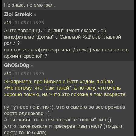
Не знаю, не смотрел.
Zloi Strelok
»
#29 |
31.05.01 18:33
A что товарищъ "Гоблин" имеет сказать об
кинофильме "Догма" с Сальмой Хайек в главной
роли ?
на сколько она(кинокартина "Догма")вам показалась
архиинтересной ?
GhO$tD0g
»
#30 |
31.05.01 18:39
>Например, про Бивиса с Батт-хедом люблю.
>Не потому, что "сам такой", а потому, что очень
хорошо помню, на >что это похоже в том возрасте.
ну тут все понятно ;). этого самого во все времена
охота одинаково =)
А ты скажи: ты в том возрасте "пепси" пил ;)
а что такое кокаин и презервативы знал? (тогда и
сексу то не было).