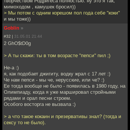
творчеством Родригеса полностью. ну это я так,
мимоходом , камушек бросил))
> Мы потом с одним корешом пол года себе "коки"
и мы тоже))
Goblin
»
#32 |
31.05.01 21:44
2 GhO$tD0g
> А ты скажи: ты в том возрасте "пепси" пил ;)
Не-а :)
я, как подобает джигиту, водку жрал с 17 лет :)
Че нам пепси - мы че, нерусские, или че? :)
Ее тогда вообще не было - появилась в 1980 году, на
Олимпиаду, когда я уже маршировал стройными
рядами и орал песни строем.
Особого восторга не вызвала :)
> а что такое кокаин и презервативы знал? (тогда и
сексу то не было).