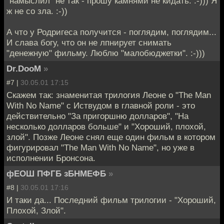
"намыслил" не так - прошу камнями не кидать. :-))) Я
ж не со зла. :-))
А что у Родригеса получится - поглядим, поглядим...
И слава богу, что он не лпнирует снимать
"денежную" фильму. Люблю "малобюджетки". :-)))
Dr.DooM
»
#7 |
30.05.01 17:15
Скажем так: знаменитая трилогия Леоне о "The Man
With No Name" c Иствудом в главной роли - это
действительно "За пригоршню долларов", "На
несколько долларов больше" и "Хороший, плохой,
злой". Позже Леоне снял еще один фильм в котором
фигурировал "The Man With No Name", но уже в
исполнении Бронсона.
фЕОШ ПФГБ зБНМЕФБ
»
#8 |
30.05.01 17:16
И таки да... Последний фильм трилогии - "Хороший,
Плохой, Злой".