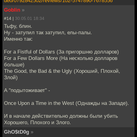
deo/0792842502/reviews/102-5747890-7678556
Goblin
»
#14 |
30.05.01 18:34
Тьфу, блин.
Ну - затупил так затупил, елы-палы.
Именно так:
For a Fistful of Dollars (За пригоршню долларов)
For a Few Dollars More (На несколько долларов
больше)
The Good, the Bad & the Ugly (Хороший, Плохой,
Злой)
А "подытоживает" -
Once Upon a Time in the West (Однажды на Западе).
И в начале действительно должны были убить
Хорошего, Плохого и Злого.
GhO$tD0g
»