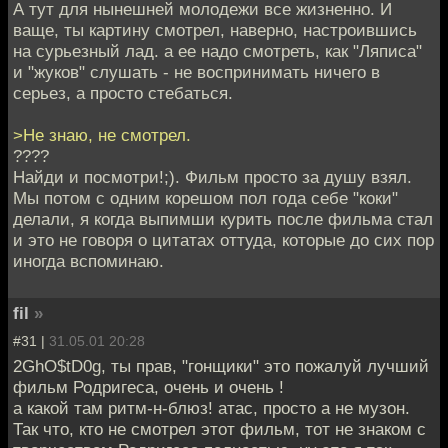
А тут для нынешней молодежи все жизненно. И
ваще, ты картину смотрел, наверно, настроившись
на сурьезный лад. а ее надо смотреть, как "Ляписа"
и "жуков" слушать - не воспринимать ничего в
серьез, а просто стебаться.
>Не знаю, не смотрел.
????
Найди и посмотри!;). Фильм просто за душу взял.
Мы потом с одним корешом пол года себе "коки"
делали, я когда выпимши курить после фильма стал
и это не говоря о цитатах оттуда, которые до сих пор
иногда вспоминаю.
fil
»
#31 |
31.05.01 20:28
2GhO$tD0g, ты прав, "гонщики" это пожалуй лучший
фильм Родригеса, очень и очень !
а какой там ритм-н-блюз! атас, просто а не музон.
Так что, кто не смотрел этот фильм, тот не знаком с