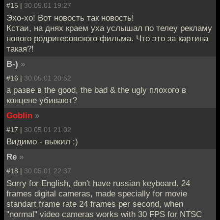
#15 |
30.05.01 19:27
Эхо-хо! Вот новость так новость!
Кстаи, на днях краем уха услышал по телеу рекламу
нового родригесовского фильма. Что это за картина
такая?!
B-)
»
#16 |
30.05.01 20:52
а разве в the good, the bad & the ugly плохого в
концене убивают?
Goblin
»
#17 |
30.05.01 21:02
Видимо - выжил ;)
Re
»
#18 |
30.05.01 22:37
Sorry for English, don't have russian keyboard. 24
frames digital cameras, made specially for movie
standart frame rate 24 frames per second, when
"normal" video cameras works with 30 FPS for NTSC