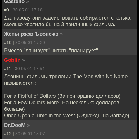
Gastello
»
#9 |
30.05.01 17:18
Да, народу они задействовать собираются столько,
сколько хватило бы на 3 приличных фильма.
Жепы ржзв Ъвонежв
»
#10 |
30.05.01 17:20
Вместо "лпнирует" читать "планирует"
Goblin
»
#11 |
30.05.01 17:54
Леонины фильмы трилогии The Man with No Name
называются :
For a Fistful of Dollars (За пригоршню долларов)
For a Few Dollars More (На несколько долларов
больше)
Once Upon a Time in the West (Однажды на Западе).
Dr.DooM
»
#12 |
30.05.01 18:07