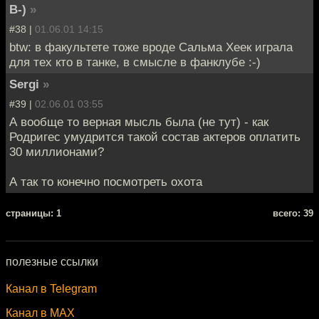
B-)
»
#38 |
01.06.01 14:15
btw: в факультете тоже вроде Сальма Хеек играла
для тех кто в танке, в смысле в фанклубе :-)
Sergi
»
#39 |
02.06.01 03:55
А вообще то верная мысль была (не тут) - как
Родригес умудрится такой состав актеров оплатить
30 миллионами?
А так то конечно посмотреть охота
cтраницы: 1
всего: 39
полезные ссылки
Канал в Telegram
Канал в MAX