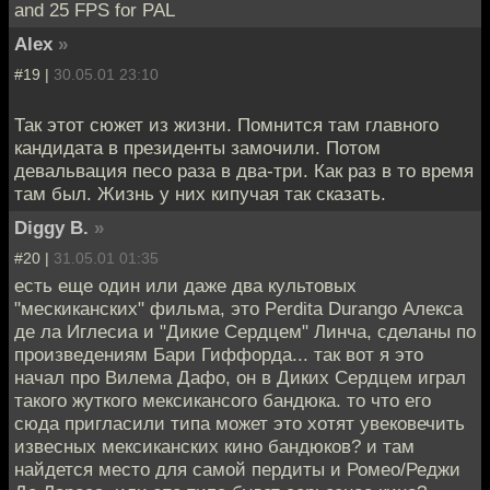
and 25 FPS for PAL
Alex
»
#19 |
30.05.01 23:10
Так этот сюжет из жизни. Помнится там главного
кандидата в президенты замочили. Потом
девальвация песо раза в два-три. Как раз в то время
там был. Жизнь у них кипучая так сказать.
Diggy B.
»
#20 |
31.05.01 01:35
есть еще один или даже два культовых
"мескиканских" фильма, это Perdita Durango Алекса
де ла Иглесиа и "Дикие Сердцем" Линча, сделаны по
произведениям Бари Гиффорда... так вот я это
начал про Вилема Дафо, он в Диких Сердцем играл
такого жуткого мексикансого бандюка. то что его
сюда пригласили типа может это хотят увековечить
извесных мексиканских кино бандюков? и там
найдется место для самой пердиты и Ромео/Реджи