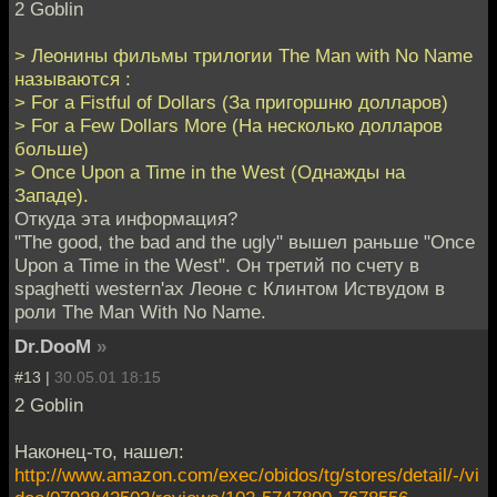
2 Goblin
> Леонины фильмы трилогии The Man with No Name
называются :
> For a Fistful of Dollars (За пригоршню долларов)
> For a Few Dollars More (На несколько долларов
больше)
> Once Upon a Time in the West (Однажды на
Западе).
Откуда эта информация?
"The good, the bad and the ugly" вышел раньше "Once
Upon a Time in the West". Он третий по счету в
spaghetti western'ах Леоне с Клинтом Иствудом в
роли The Man With No Name.
Dr.DooM
»
#13 |
30.05.01 18:15
2 Goblin
Наконец-то, нашел:
http://www.amazon.com/exec/obidos/tg/stores/detail/-/vi