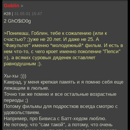
Goblin
»
#28 |
31.05.01 15:47
2 GhO$tD0g
>Понимаш, Гоблин, тебе к сожалению (или к
счастью? ;)уже не 20 лет. И даже не 25. А
"Факультет" именно *молодежный* фильм. И есть в
нем что-то, с чего кроет именно поколение "Пепси"
=), а всяких суровых дяденек оставляет
равнодушным ;).
Хы-хы :)))
Камрад, у меня крепкая память и я помню себя еще
лежащим в люльке.
Точно так же помню и все остальные возрастные
периоды ;)
Потому фильмы для подростков всегда смотрю с
удовольствием.
Например, про Бивиса с Батт-хедом люблю.
Не потому, что "сам такой", а потому, что очень