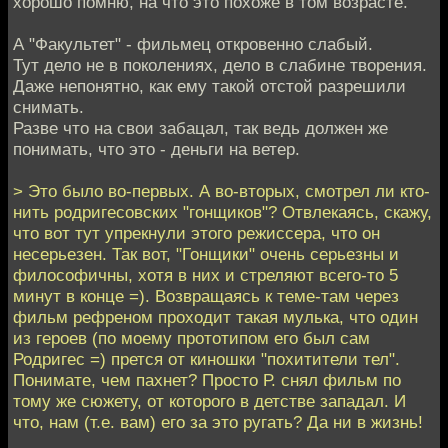
хорошо помню, на что это похоже в том возрасте.
А "Факультет" - фильмец откровенно слабый.
Тут дело не в поколениях, дело в слабине творения.
Даже непонятно, как ему такой отстой разрешили
снимать.
Разве что на свои забацал, так ведь должен же
понимать, что это - деньги на ветер.
> Это было во-первых. А во-вторых, смотрел ли кто-
нить родригесовских "гонщиков"? Отвлекаясь, скажу,
что вот тут упрекнули этого режиссера, что он
несерьезен. Так вот, "Гонщики" очень серьезны и
философичны, хотя в них и стреляют всего-то 5
минут в конце =). Возвращаясь к теме-там через
фильм рефреном проходит такая мулька, что один
из героев (по моему прототипом его был сам
Родригес =) прется от киношки "похитители тел".
Понимате, чем пахнет? Просто Р. снял фильм по
тому же сюжету, от которого в детстве западал. И
что, нам (т.е. вам) его за это ругать? Да ни в жизнь!