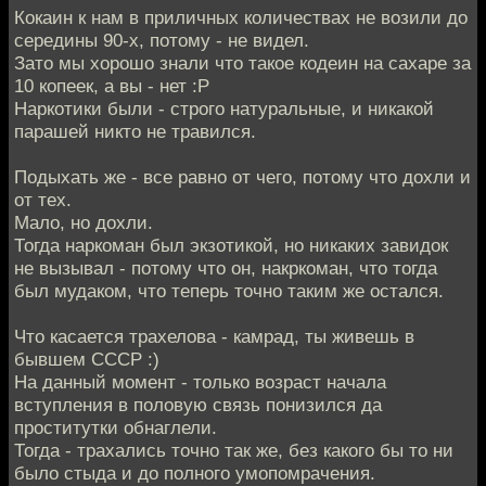
Кокаин к нам в приличных количествах не возили до
середины 90-х, потому - не видел.
Зато мы хорошо знали что такое кодеин на сахаре за
10 копеек, а вы - нет :Р
Наркотики были - строго натуральные, и никакой
парашей никто не травился.
Подыхать же - все равно от чего, потому что дохли и
от тех.
Мало, но дохли.
Тогда наркоман был экзотикой, но никаких завидок
не вызывал - потому что он, накркоман, что тогда
был мудаком, что теперь точно таким же остался.
Что касается трахелова - камрад, ты живешь в
бывшем СССР :)
На данный момент - только возраст начала
вступления в половую связь понизился да
проститутки обнаглели.
Тогда - трахались точно так же, без какого бы то ни
было стыда и до полного умопомрачения.