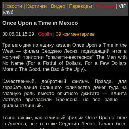
Новости
|
Картинки
|
Видео
|
Переводы
|
Магазин
|
VIP
клуб
Once Upon a Time in Mexico
30.05.01 15:29
|
Goblin
|
39 комментариев
Третьего дня по ящику казали Once Upon a Time in the
West — фильм Серджио Леонэ, подводящий итог в
могучей трилогии "спагетти-вестернов" The Man with
No Name (For a Fistful of Dollars, For a Few Dollars
More и The Good, the Bad & the Ugly).
Качественный, добротный фильм. Правда, для
зарабатывания большего количества денег туда на
главную роль вместо опытного джигита — Клинта
Иствуда пригласили Бронсона, но все равно —
фильм отличный.
Точно так же, как отличный фильм Once Upon a Time
in America, все того же Серджио Леонэ. Талант был,