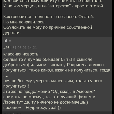
каковой опытному джигиту снимать не пристало.
И не коммерция, и не "авторское" - просто отстой.
Как говорится - полностью согласен. Отстой.
Но мне понравилось.
Объяснить не могу по причине собственной
дурости.
fil
»
#26 |
31.05.01 14:21
классная новость!
фильм то я думаю обещает быть! в смысле
добротным фильмом, так как у Родригеса должно
получиться, такое кино,а ежели не получиться, тогда
....
лучше бы ему умереть маленьким, только у него
получиться.!
это же не продолжение "Однажды в Америке"
снимать ,по моему , так это лучший фильм у
Лэоне,тут да, ту ничегео не доснимаешь.)
вообщем - Родригесу, ура!:))