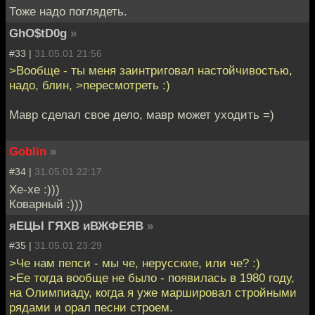
Тоже надо поглядеть.
GhO$tD0g
»
#33 |
31.05.01 21:56
>Вообще - ты меня заинтриговал настойчивостью,
надо, блин, >пересмотреть :)
Мавр сделал свое дело, мавр может уходить =)
Goblin
»
#34 |
31.05.01 22:17
Хе-хе :)))
Коварный :)))
яЕЦЫ ГЯХВ иВЖФЕЯВ
»
#35 |
31.05.01 23:29
>Че нам пепси - мы че, нерусские, или че? :)
>Ее тогда вообще не было - появилась в 1980 году,
на Олимпиаду, когда я уже маршировал стройными
рядами и орал песни строем.