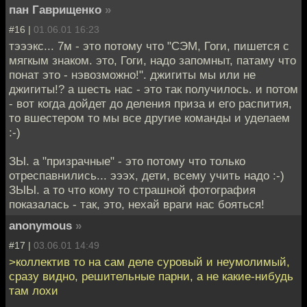
пан Гаврищенко
»
#16 |
01.06.01 16:23
тэээкс... 7м - это потому что "СЭМ, Гоги, пишется с
мягкым знаком. это, Гоги, надо запомныт, патаму что
понат это - нэвозможно!". джигиты мы или не
джигиты!? а шесть нас - это так получилось. и потом
- вот когда дойдет до деления приза и его распития,
то вшестером то мы все другие команды и уделаем
:-)
ЗЫ. а "призрачные" - это потому что только
отреспавнились... эээх, дети, всему учить надо :-)
ЗЫЫ. а то что кому то страшной фотография
показалась - так, это, нехай враги нас бояться!
anonymous
»
#17 |
03.06.01 14:49
>коллектив то на сам деле суровый и неумолимый,
сразу видно, решительные парни, а не какие-нибудь
там лохи