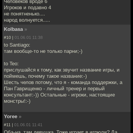
Человеков вроде 6
Игроков и подавно 4
не понятненько....
народ волнуется.....
Kolbasa
»
#10 |
01.06.01 11:38
to Santiago:
там вообще-то не только парни;-)
to Teo:
прислушайся к тому, как звучит название игры, и
поймешь, почему такое название:-)
Шесть челов потому, что я - команда поддержки, а
Пан Гаврищенко - личный тренер и первый
консультант:-)) Остальные - игроки, настоящие
монстры!:-)
Yoree
»
#11 |
01.06.01 11:41
Оба-на, там девушка. Тоже играет в игрюли? Да