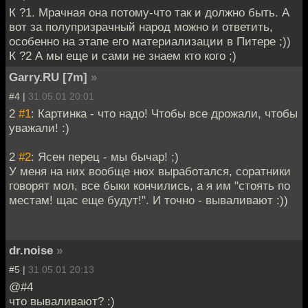
К ?1. Мрачная она потому-что так и должно быть. А
вот за полупризрачный народ можно и ответить,
особенно на этапе его материализации в Питере ;))
К ?2 А мы еще и сами не знаем кто кого ;)
Garry.RU [7m]
»
#4 |
31.05.01 20:01
2
#1
: Картинка - что надо! Чтобы все дрожали, чтобы
уважали! :)
2
#2
: Ясен перец - мы бычар! ;)
У меня на них вообще нюх выработался, соратники
говорят мол, все быки кончились, а я им "стоять по
местам! щас еще будут!". И точно - вываливают :))
dr.noise
»
#5 |
31.05.01 20:13
@#4
что вываливают? :)