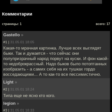
Комментарии
cтраницы: 1
всего: 17
Gastello
»
#1 |
31.05.01 18:05
Какая-то мрачная картинка. Лучше всех выглядят
быки. Так и думается - что сейчас они
полупризрачный народ порвут на куски. И фон какой-
то недоброкрассный. Надо быков было потоптанных
изобразить - а самих себя на их тушках гордо
восседающими... А то как-то все пессимистично.
Light
»
#2 |
31.05.01 18:24
Типа еще не ясно кто кого.
legion
»
#3 |
31.05.01 18:33