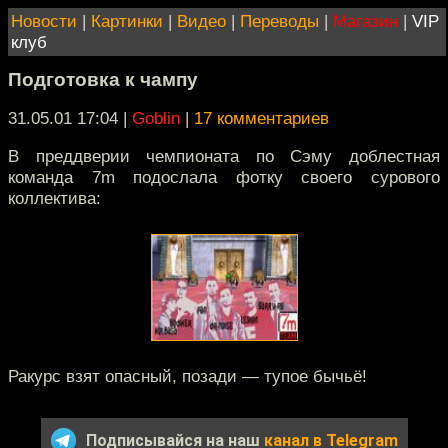
Новости
|
Картинки
|
Видео
|
Переводы
|
Магазин
|
VIP
клуб
Подготовка к чампу
31.05.01 17:04
|
Goblin
|
17 комментариев
В преддверии чемпионата по Сэму доблестная
команда 7m подослала фотку своего сурового
коллектива:
Ракурс взят опасный, позади — тупое бычьё!
Подписывайся на наш
канал в Telegram