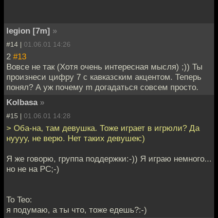
legion [7m]
»
#14 |
01.06.01 14:26
2
#13
Вовсе не так (Хотя очень интересная мысля) ;)) Ты
произнеси цифру 7 с кавказским акцентом. Теперь
понял? А уж почему m догадаться совсем просто.
Kolbasa
»
#15 |
01.06.01 14:28
> Оба-на, там девушка. Тоже играет в игрюли? Да
нуууу, не верю. Нет таких девушек:)
Я же говорю, группа поддержки:-)) Я играю немного...
но не на PC;-)
To Teo:
я подумаю, а ты что, тоже едешь?:-)