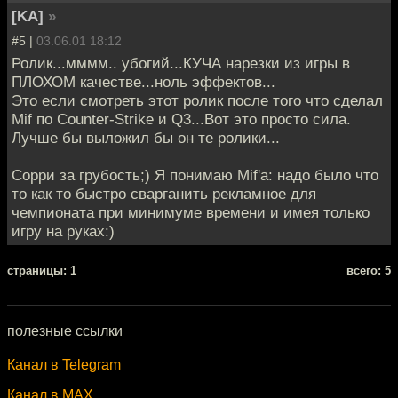
[KA]
»
#5 |
03.06.01 18:12
Ролик...мммм.. убогий...КУЧА нарезки из игры в
ПЛОХОМ качестве...ноль эффектов...
Это если смотреть этот ролик после того что сделал
Mif по Counter-Strike и Q3...Вот это просто сила.
Лучше бы выложил бы он те ролики...
Сорри за грубость;) Я понимаю Mif'a: надо было что
то как то быстро сварганить рекламное для
чемпионата при минимуме времени и имея только
игру на руках:)
cтраницы: 1
всего: 5
полезные ссылки
Канал в Telegram
Канал в MAX