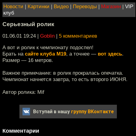
Новости
|
Картинки
|
Видео
|
Переводы
|
Магазин
|
VIP
клуб
Серьезный ролик
01.06.01 19:24
|
Goblin
|
5 комментариев
А вот и ролик к чемпионату подоспел!
Брать на
сайте клуба М19
, а точнее —
вот здесь
.
Размер — 16 метров.
Важное примечание: в ролик прокралась опечатка.
Чемпионат начнется завтра, то есть второго ИЮНЯ.
Автор ролика: Mif
Вступай в нашу
группу ВКонтакте
Комментарии