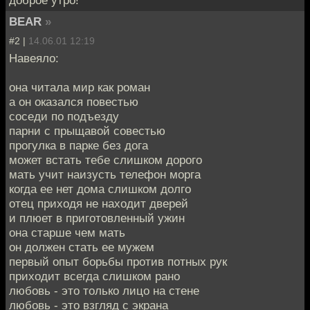
доброе утро!
BEAR
»
#2 |
14.06.01 12:19
Навеяло:
она читала мир как роман
а он оказался повестью
соседи по подъезду
парни с прыщавой совестью
прогулка в парке без дога
может встать тебе слишком дорого
мать учит наизусть телефон морга
когда ее нет дома слишком долго
отец приходя не находит дверей
и плюет в приготовленный ужин
она старше чем мать
он должен стать ее мужем
первый опыт борьбы против потных рук
приходит всегда слишком рано
любовь - это только лицо на стене
любовь - это взгляд с экрана