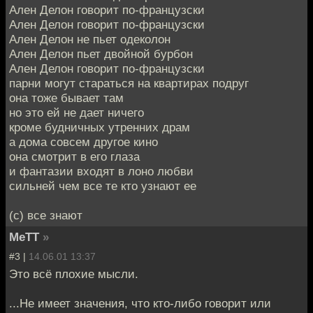
Ален Делон говорит по-французски
Ален Делон говорит по-французски
Ален Делон не пьет одеколон
Ален Делон пьет двойной бурбон
Ален Делон говорит по-французски
парни могут стараться на квартирах подруг
она тоже бывает там
но это ей не дает ничего
кроме будничных утренних драм
а дома совсем другое кино
она смотрит в его глаза
и фантазии входят в лоно любви
сильней чем все те кто узнают ее
(c) все знают
MeTT
»
#3 |
14.06.01 13:37
Это всё плохие мысли.
...Не имеет значения, что кто-либо говорит или