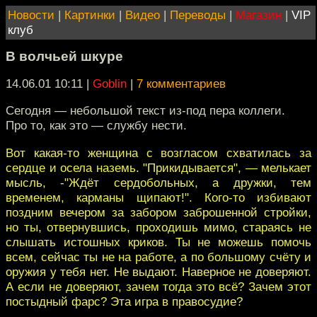
Новости
|
Картинки
|
Видео
|
Переводы
|
Магазин
|
VIP
клуб
В волчьей шкуре
14.06.01 10:11
|
Goblin
|
7 комментариев
Сегодня — небольшой текст из-под пера коллеги.
Про то, как это — службу нести.
Вот какая-то женщина с возгласом схватилась за
сердце и осела наземь. "Прикидывается", — мелькает
мысль, -"Ждёт сердобольных, а дружки, тем
временем, карманы щипают!". Кого-то избивают
поздним вечером за забором заброшенной стройки,
но ты, отвернувшись, проходишь мимо, стараясь не
слышать истошных криков. Ты не можешь помочь
всем, сейчас ты не на работе, а по большому счёту и
оружия у тебя нет. Не выдают. Наверное не доверяют.
А если не доверяют, зачем тогда это всё? Зачем этот
постыдный фарс? Эта игра в правосудие?