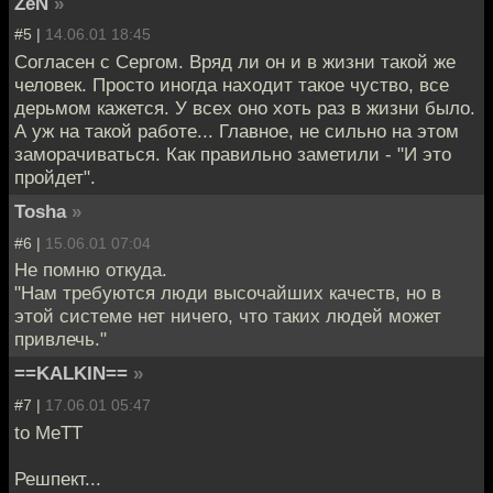
ZeN
»
#5 |
14.06.01 18:45
Согласен с Сергом. Вряд ли он и в жизни такой же
человек. Просто иногда находит такое чуство, все
дерьмом кажется. У всех оно хоть раз в жизни было.
А уж на такой работе... Главное, не сильно на этом
заморачиваться. Как правильно заметили - "И это
пройдет".
Tosha
»
#6 |
15.06.01 07:04
Не помню откуда.
"Нам требуются люди высочайших качеств, но в
этой системе нет ничего, что таких людей может
привлечь."
==KALKIN==
»
#7 |
17.06.01 05:47
to MeTT
Решпект...