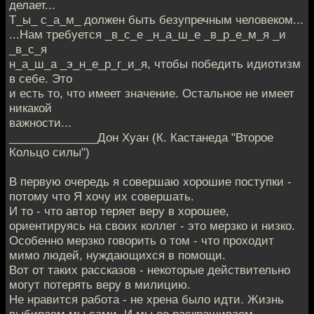
делает...
Т_ы_ с_а_м_ должен быть безупречным человеком...
...Нам требуется _в_с_е _н_а_ш_е _в_р_е_м_я _и
_в_с_я
н_а_ш_а _э_н_е_р_г_и_я, чтобы победить идиотизм
в себе. Это
и есть то, что имеет значение. Остальное не имеет
никакой
важности...
______________Дон Хуан (К. Кастанеда "Второе
Кольцо силы")
В первую очередь я совершаю хорошие поступки -
потому что Я хочу их совершать.
И то - что автор теряет веру в хорошее,
ориентируясь на своих коллег - это мерзко и низко.
Особенно мерзко говорить о том - что проходит
мимо людей, нуждающихся в помощи.
Вот от таких рассказов - некоторые действительно
могут потерять веру в милицию.
Не нравится работа - не хрена было идти. Жизнь