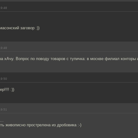
19:48
масонский заговор :))
19:48
а хАчу. Вопрос по поводу товаров с тупичка: в москве филиал конторы
19:50
!!!! :))
19:51
..
ь живописно прострелена из дробовика :-)