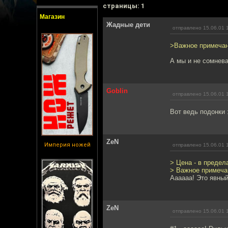
cтраницы: 1
Магазин
Жадные дети
отправлено 15.06.01 
>Важное примечани
А мы и не сомнева
Goblin
отправлено 15.06.01 
Вот ведь подонки :
ZeN
Империя ножей
отправлено 15.06.01 
> Цена - в предел
> Важное примечан
Аааааа! Это явный 
ZeN
отправлено 15.06.01 