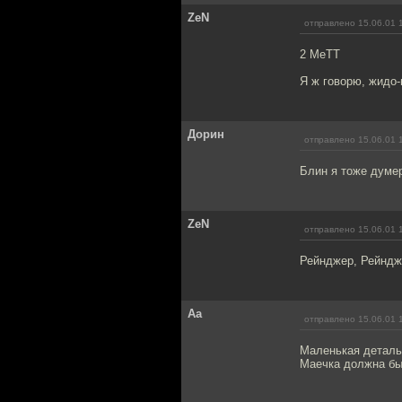
ZeN
отправлено 15.06.01 
2 МеТТ
Я ж говорю, жидо-
Дорин
отправлено 15.06.01 
Блин я тоже думер
ZeN
отправлено 15.06.01 
Рейнджер, Рейнджер
Aa
отправлено 15.06.01 
Маленькая деталь.
Маечка должна быт