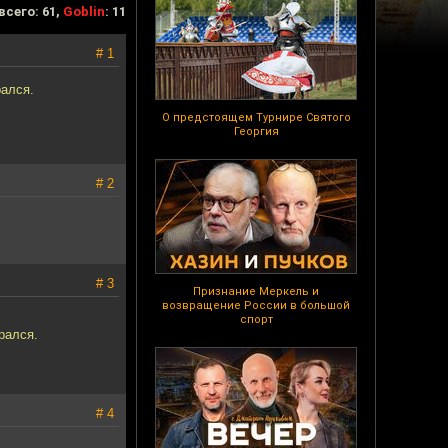
всего: 61,
Goblin
: 11
# 1
рался.
О предстоящем Турнире Святого
Георгия
# 2
# 3
Признание Меркель и
возвращение России в большой
спорт
рался.
# 4