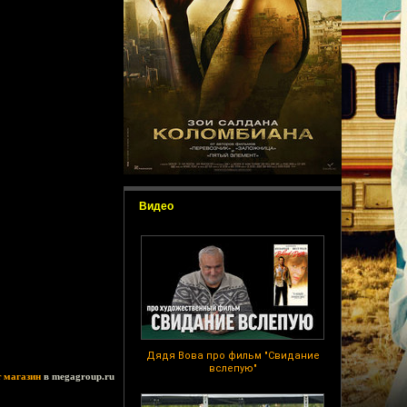
Видео
Дядя Вова про фильм "Свидание
вслепую"
т магазин
в megagroup.ru