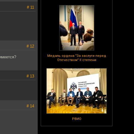
# 11
# 12
Медаль ордена "За заслуги перед
 имеется?
Отечеством" II степени
# 13
# 14
РВИО