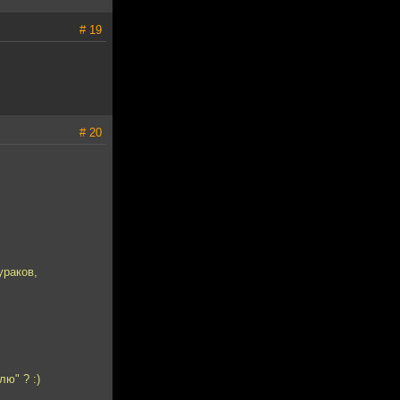
# 19
# 20
ураков,
ю" ? :)