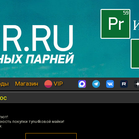
оды
Магазин
VIP
рос
лют!
ость покупки тynu4kовой майки!
и: