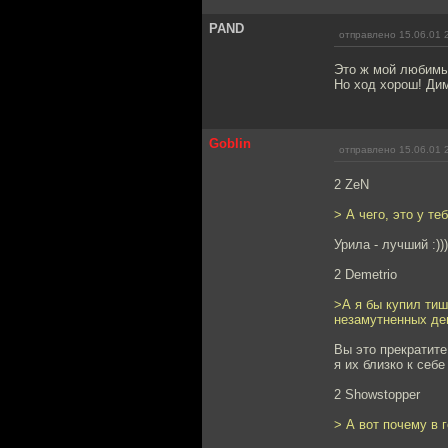
PAND
отправлено 15.06.01 
Это ж мой люби
Но ход хорош! Дим
Goblin
отправлено 15.06.01 
2 ZeN
> А чего, это у т
Урила - лучший :)))
2 Demetrio
>А я бы купил ти
незамутненных дев
Вы это прекратите!!
я их близко к себ
2 Showstopper
> А вот почему в 