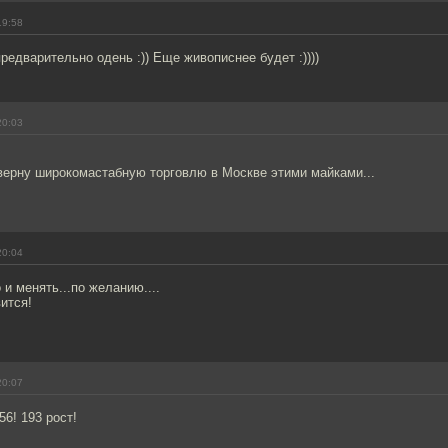
19:58
предварительно одень :)) Еще живописнее будет :))))
20:03
верну широкомастабную торговлю в Москве этими майками...
20:04
и менять...по желанию....
ится!
20:07
56! 193 рост!