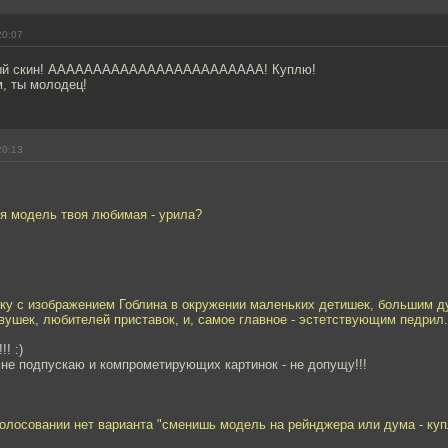
20:07
мый скин! АААААААААААААААААААААААА! Куплю!
, ты молодец!
20:13
ебя модель твоя любимая - урила?
шку с изображением Гоблина в окружении маленьких детишек, большим д
ушек, любителей приставок, и, самое главное - эстетствующим педрил.
! :)
е не подпускаю и компрометирующих картинок - не допущу!!!
голосовании нет варианта "сменишь модель на рейнджера или дума - купл