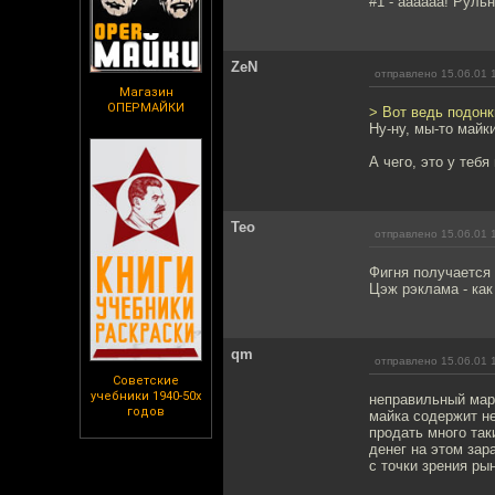
#1 - аааааа! Рульно 
ZeN
отправлено 15.06.01 
Магазин
ОПЕРМАЙКИ
> Вот ведь подонки
Ну-ну, мы-то майки
А чего, это у теб
Teo
отправлено 15.06.01 
Фигня получается
Цэж рэклама - как
qm
отправлено 15.06.01 
Советские
учебники 1940-50х
неправильный мар
годов
майка содержит не
продать много так
денег на этом зар
с точки зрения ры