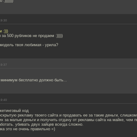
:)))))))
19:30
 :)))
 за 500 рубликов не продаем :)))))
я модель твоя любимая - урила?
19:37
 минимум бесплатно должно быть...
19:40
кетинговый ход
скрытую рекламу твоего сайта и продавать ее за такие деньги, слишком
их за малые деньги и получить отдачу от рекламы сайта на майке, чем 
аботать. убивать двух зайцев всегда сложно.
нка это не очень правильно =)