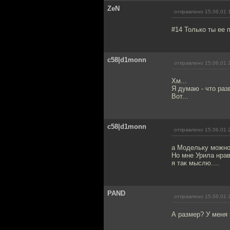
ZeN
отправлено 15.06.01 
#14 Только ты ее 
c58|d1monn
отправлено 15.06.01 
Хм...
Я думаю - что раз
Вот...
c58|d1monn
отправлено 15.06.01 
а Модельку можно 
Но мне Урила нрав
я так мыслю....
PAND
отправлено 15.06.01 
А размер? У меня 