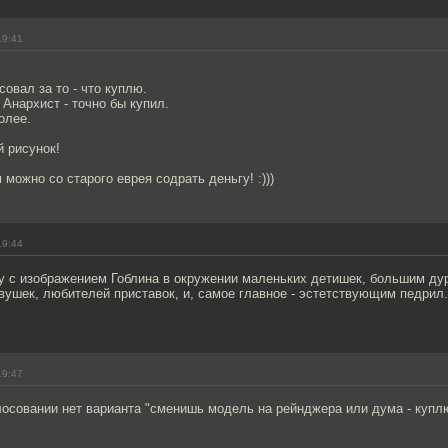
19:41
овал за то - что куплю.
 Анархист - точно бы купил.
олее.
 рисунок!
 можно со старого еврея содрать деньгу! :)))
19:44
у с изображением Гоблина в окружении маленьких детишек, большим ду
ушек, любителей приставок, и, самое главное - эстетствующим педрил.
19:47
лосовании нет варианта "сменишь модель на рейнджера или дума - куплю