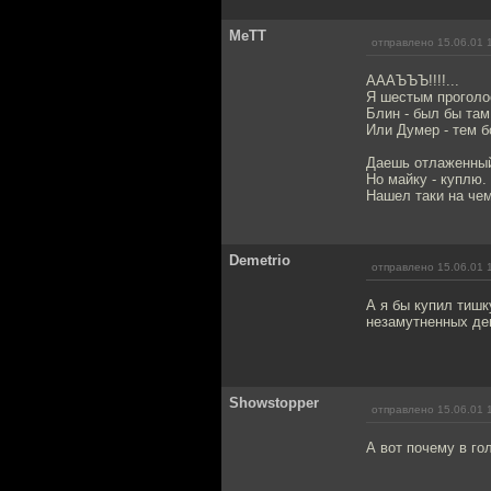
MeTT
отправлено 15.06.01 
АААЪЪЪ!!!!...
Я шестым проголос
Блин - был бы там
Или Думер - тем б
Даешь отлаженный
Но майку - куплю.
Нашел таки на чем
Demetrio
отправлено 15.06.01 
А я бы купил тишк
незамутненных дев
Showstopper
отправлено 15.06.01 
А вот почему в го