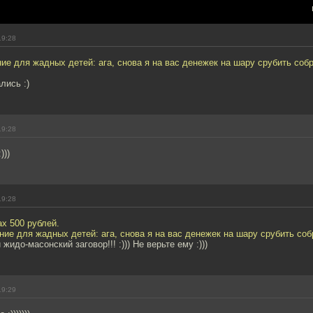
19:28
е для жадных детей: ага, снова я на вас денежек на шару срубить соб
лись :)
19:28
)))
19:28
ах 500 рублей.
ие для жадных детей: ага, снова я на вас денежек на шару срубить соб
жидо-масонский заговор!!! :))) Не верьте ему :)))
19:29