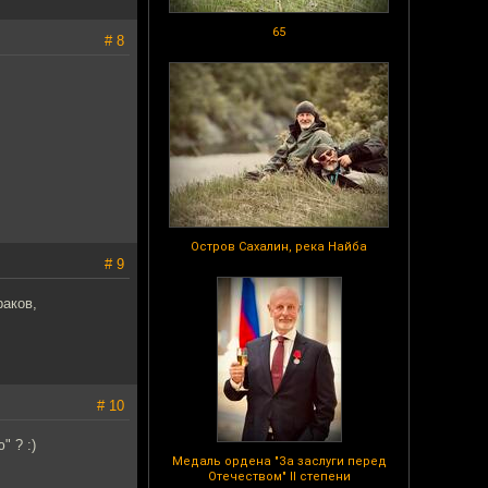
65
# 8
Остров Сахалин, река Найба
# 9
раков,
# 10
" ? :)
Медаль ордена "За заслуги перед
Отечеством" II степени