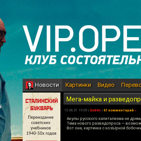
Картинки
Видео
Перев
Новости
Мега-майка и разведоп
15.06.01 19:09 |
Goblin
|
61 комментарий
»
Акулы русского капитализма не дрем
Тема нового разведопроса — возможн
Вот она, картинка с козЫрной бобочк