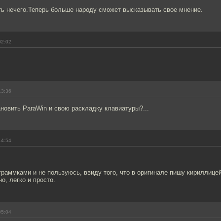
ть нечего.Теперь больше народу сможет высказывать свое мнение.
02:02
13:36
ановить ParaWin и свою раскладку клавиатуры?...
14:54
граммками и не пользуюсь, ввиду того, что в оригинале пишу кириллицей
о, легко и просто.
05:04