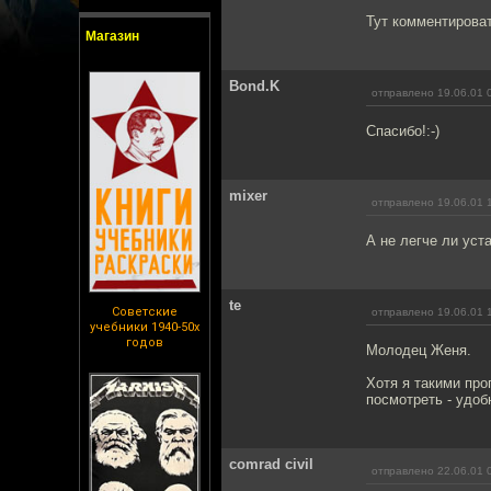
Тут комментирова
Магазин
Bond.K
отправлено 19.06.01 
Спасибо!:-)
mixer
отправлено 19.06.01 
А не легче ли уст
te
Советские
отправлено 19.06.01 
учебники 1940-50х
годов
Молодец Женя.
Хотя я такими про
посмотреть - удобн
comrad civil
отправлено 22.06.01 