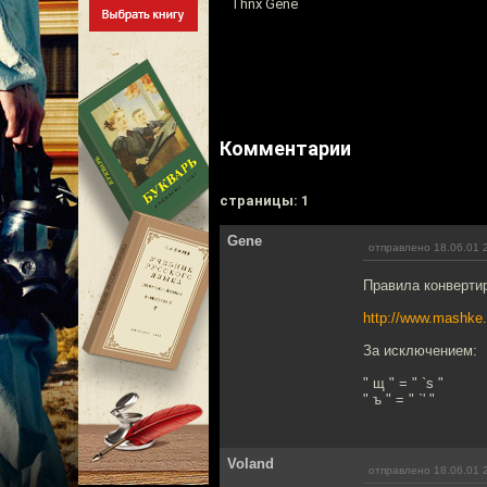
Thnx Gene
Комментарии
cтраницы: 1
Gene
отправлено 18.06.01 
Правила конвертир
http://www.mashke.
За исключением:
" щ " = " `s "
" ъ " = " `' "
Voland
отправлено 18.06.01 