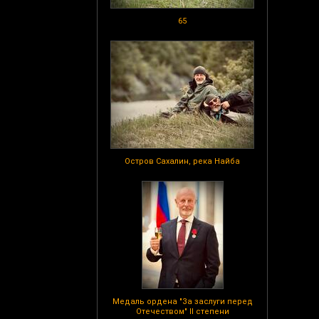
65
Остров Сахалин, река Найба
Медаль ордена "За заслуги перед
Отечеством" II степени