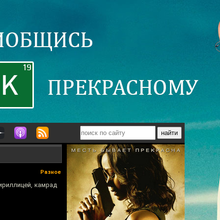
Разное
ириллицей, камрад