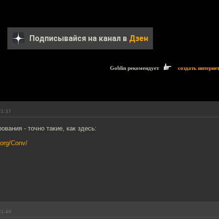
Подписывайся на канал в
Дзен
Goblin рекомендует
создать интерне
21:37
ования - точно такие, как здесь:
org/Conv/
21:40