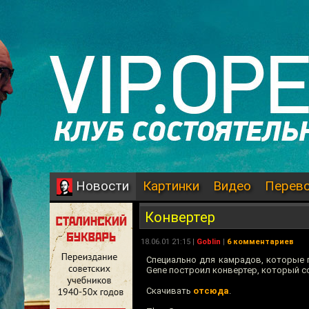
Картинки
Видео
Перев
Новости
Конвертер
18.06.01 21:15 |
Goblin
|
6 комментариев
Специально для камрадов, которые 
Gene построил конвертер, который с
Скачивать
отсюда
.